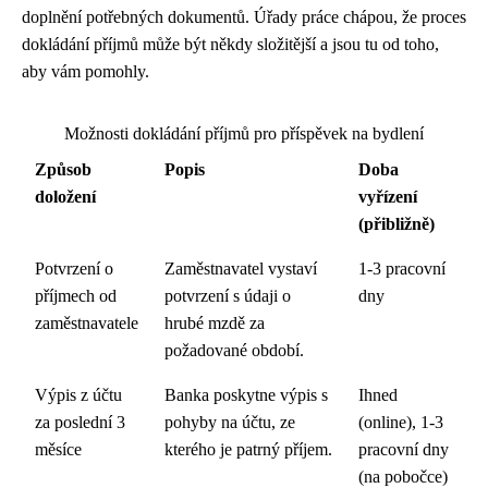
doplnění potřebných dokumentů. Úřady práce chápou, že proces
dokládání příjmů může být někdy složitější a jsou tu od toho,
aby vám pomohly.
Možnosti dokládání příjmů pro příspěvek na bydlení
Způsob
Popis
Doba
doložení
vyřízení
(přibližně)
Potvrzení o
Zaměstnavatel vystaví
1-3 pracovní
příjmech od
potvrzení s údaji o
dny
zaměstnavatele
hrubé mzdě za
požadované období.
Výpis z účtu
Banka poskytne výpis s
Ihned
za poslední 3
pohyby na účtu, ze
(online), 1-3
měsíce
kterého je patrný příjem.
pracovní dny
(na pobočce)