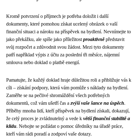
Kromě potvrzení o příjmech je potřeba doložit i další
dokumenty, které pomohou získat ucelený obrázek o vaší
finanční situaci a nároku na příspěvek na bydlení. Nevnímejte to
jako překážku, ale spíše jako příležitost
proaktivně
představit
svůj rozpočet a zdůvodnit svou žádost. Mezi tyto dokumenty
patří například výpis z účtu za poslední tři měsíce, nájemní
smlouva nebo doklad o platbě energií.
Pamatujte, že každý doklad hraje důležitou roli a přibližuje vás k
cíli – získání podpory, která vám pomůže s náklady na bydlení.
Zaměřte se na pečlivé shromáždění všech potřebných
dokumentů, což vám ušetří čas a
zvýší vaše šance na úspěch
.
Příběhy mnoha lidí, kteří příspěvek na bydlení získali, dokazují,
že celý proces je zvládnutelný a vede k
větší finanční stabilitě a
klidu
. Nebojte se požádat o pomoc úředníky na úřadě práce,
kteří vám rádi poradí a zodpoví vaše dotazy.