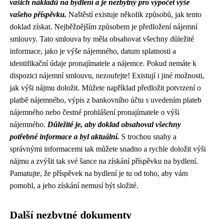
vašich nákladů na bydlení a je nezbytný pro výpočet výše
vašeho příspěvku.
Naštěstí existuje několik způsobů, jak tento
doklad získat. Nejběžnějším způsobem je předložení nájemní
smlouvy. Tato smlouva by měla obsahovat všechny důležité
informace, jako je výše nájemného, datum splatnosti a
identifikační údaje pronajímatele a nájemce. Pokud nemáte k
dispozici nájemní smlouvu, nezoufejte! Existují i ​​jiné možnosti,
jak výši nájmu doložit. Můžete například předložit potvrzení o
platbě nájemného, výpis z bankovního účtu s uvedením plateb
nájemného nebo čestné prohlášení pronajímatele o výši
nájemného.
Důležité je, aby doklad obsahoval všechny
potřebné informace a byl aktuální.
S trochou snahy a
správnými informacemi tak můžete snadno a rychle doložit výši
nájmu a zvýšit tak své šance na získání příspěvku na bydlení.
Pamatujte, že příspěvek na bydlení je tu od toho, aby vám
pomohl, a jeho získání nemusí být složité.
Další nezbytné dokumenty