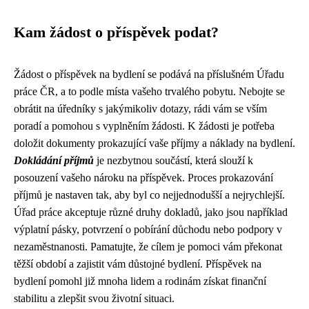
Kam žádost o příspěvek podat?
Žádost o příspěvek na bydlení se podává na příslušném Úřadu
práce ČR, a to podle místa vašeho trvalého pobytu. Nebojte se
obrátit na úředníky s jakýmikoliv dotazy, rádi vám se vším
poradí a pomohou s vyplněním žádosti. K žádosti je potřeba
doložit dokumenty prokazující vaše příjmy a náklady na bydlení.
Dokládání příjmů
je nezbytnou součástí, která slouží k
posouzení vašeho nároku na příspěvek. Proces prokazování
příjmů je nastaven tak, aby byl co nejjednodušší a nejrychlejší.
Úřad práce akceptuje různé druhy dokladů, jako jsou například
výplatní pásky, potvrzení o pobírání důchodu nebo podpory v
nezaměstnanosti. Pamatujte, že cílem je pomoci vám překonat
těžší období a zajistit vám důstojné bydlení. Příspěvek na
bydlení pomohl již mnoha lidem a rodinám získat finanční
stabilitu a zlepšit svou životní situaci.