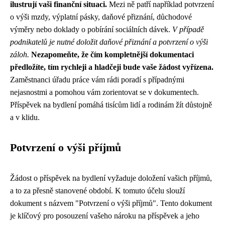
ilustrují vaši finanční situaci.
Mezi ně patří například potvrzení
o výši mzdy, výplatní pásky, daňové přiznání, důchodové
výměry nebo doklady o pobírání sociálních dávek.
V případě
podnikatelů je nutné doložit daňové přiznání a potvrzení o výši
záloh.
Nezapomeňte, že čím kompletnější dokumentaci
předložíte, tím rychleji a hladčeji bude vaše žádost vyřízena.
Zaměstnanci úřadu práce vám rádi poradí s případnými
nejasnostmi a pomohou vám zorientovat se v dokumentech.
Příspěvek na bydlení pomáhá tisícům lidí a rodinám žít důstojně
a v klidu.
Potvrzení o výši příjmů
Žádost o příspěvek na bydlení vyžaduje doložení vašich příjmů,
a to za přesně stanovené období. K tomuto účelu slouží
dokument s názvem "Potvrzení o výši příjmů". Tento dokument
je klíčový pro posouzení vašeho nároku na příspěvek a jeho