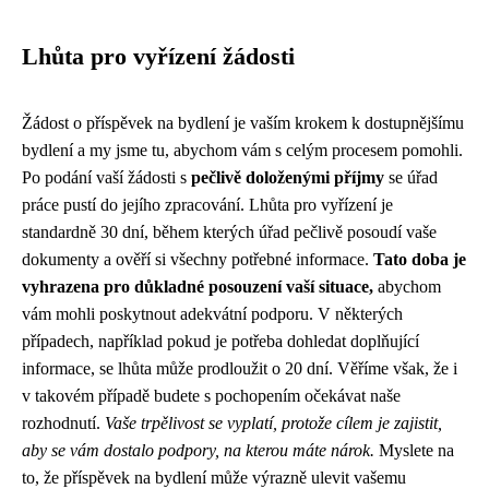
Lhůta pro vyřízení žádosti
Žádost o příspěvek na bydlení je vaším krokem k dostupnějšímu
bydlení a my jsme tu, abychom vám s celým procesem pomohli.
Po podání vaší žádosti s
pečlivě doloženými příjmy
se úřad
práce pustí do jejího zpracování. Lhůta pro vyřízení je
standardně 30 dní, během kterých úřad pečlivě posoudí vaše
dokumenty a ověří si všechny potřebné informace.
Tato doba je
vyhrazena pro důkladné posouzení vaší situace,
abychom
vám mohli poskytnout adekvátní podporu. V některých
případech, například pokud je potřeba dohledat doplňující
informace, se lhůta může prodloužit o 20 dní. Věříme však, že i
v takovém případě budete s pochopením očekávat naše
rozhodnutí.
Vaše trpělivost se vyplatí, protože cílem je zajistit,
aby se vám dostalo podpory, na kterou máte nárok.
Myslete na
to, že příspěvek na bydlení může výrazně ulevit vašemu