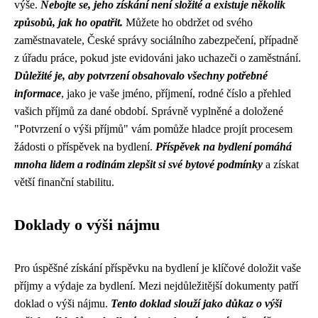
výše.
Nebojte se, jeho získání není složité a existuje několik
způsobů, jak ho opatřit.
Můžete ho obdržet od svého
zaměstnavatele, České správy sociálního zabezpečení, případně
z úřadu práce, pokud jste evidováni jako uchazeči o zaměstnání.
Důležité je, aby potvrzení obsahovalo všechny potřebné
informace
, jako je vaše jméno, příjmení, rodné číslo a přehled
vašich příjmů za dané období. Správně vyplněné a doložené
"Potvrzení o výši příjmů" vám pomůže hladce projít procesem
žádosti o příspěvek na bydlení.
Příspěvek na bydlení pomáhá
mnoha lidem a rodinám zlepšit si své bytové podmínky
a získat
větší finanční stabilitu.
Doklady o výši nájmu
Pro úspěšné získání příspěvku na bydlení je klíčové doložit vaše
příjmy a výdaje za bydlení. Mezi nejdůležitější dokumenty patří
doklad o výši nájmu.
Tento doklad slouží jako důkaz o výši