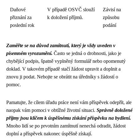
Daňové
V případě OSVČ slouží
Závisí na
přiznání za
k doložení příjmů.
způsobu
poslední rok
podání
Zaměřte se na důvod zamítnutí, který je vždy uveden v
písemném vyrozumění.
Často se jedná o drobnosti, jako je
chybějící podpis, špatně vyplněný formulář nebo opomenutý
doklad. V takovém případě stačí žádost upravit a doplnit a
znovu ji podat. Nebojte se obrátit na úředníky s žádostí o
pomoc.
Pamatujte, že cílem úřadu práce není vám příspěvek odepřít, ale
naopak vám pomoci v obtížné životní situaci.
Správně doložené
příjmy jsou klíčem k úspěšnému získání příspěvku na bydlení.
Mnoho lidí se po prvotním zamítnutí nenechá odradit, žádost
doplní a příspěvek nakonec úspěšně získají.