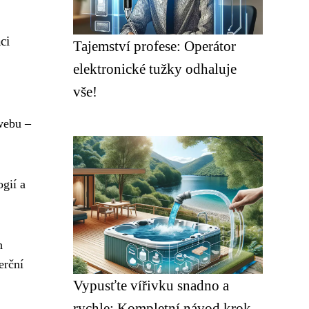
ci
Tajemství profese: Operátor
elektronické tužky odhaluje
vše!
 webu –
gií a
h
erční
Vypusťte vířivku snadno a
rychle: Kompletní návod krok