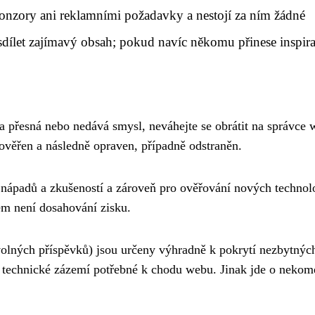
onzory ani reklamními požadavky a nestojí za ním žádné
 sdílet zajímavý obsah; pokud navíc někomu přinese inspira
ela přesná nebo nedává smysl, neváhejte se obrátit na správce
rověřen a následně opraven, případně odstraněn.
 nápadů a zkušeností a zároveň pro ověřování nových technolo
em není dosahování zisku.
volných příspěvků) jsou určeny výhradně k pokrytí nezbytnýc
í technické zázemí potřebné k chodu webu. Jinak jde o nekom