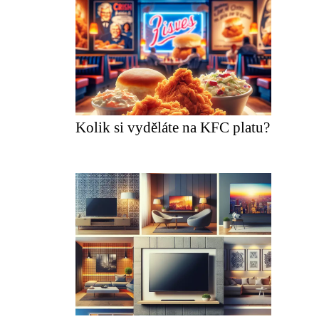
Kolik si vyděláte na KFC platu?