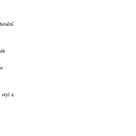
 brnění
jak
ře
 styl a