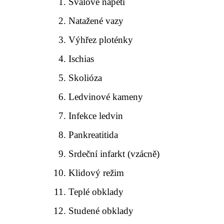
Svalové napětí
Natažené vazy
Výhřez ploténky
Ischias
Skolióza
Ledvinové kameny
Infekce ledvin
Pankreatitida
Srdeční infarkt (vzácně)
Klidový režim
Teplé obklady
Studené obklady