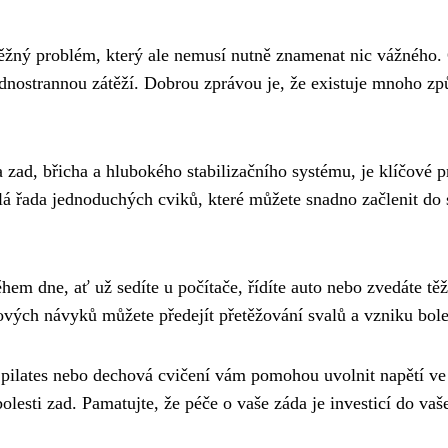
 běžný problém, který ale nemusí nutně znamenat nic vážného.
dnostrannou zátěží. Dobrou zprávou je, že existuje mnoho zp
 zad, břicha a hlubokého stabilizačního systému, je klíčové p
celá řada jednoduchých cviků, které můžete snadno začlenit do
hem dne, ať už sedíte u počítače, řídíte auto nebo zvedáte těž
ch návyků můžete předejít přetěžování svalů a vzniku boles
, pilates nebo dechová cvičení vám pomohou uvolnit napětí ve
bolesti zad. Pamatujte, že péče o vaše záda je investicí do vaš