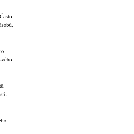
 Často
ůsobů,
ro
 svého
ší
ti.
eho