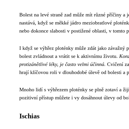
Bolest na levé straně zad může mít různé příčiny a 
nastává, když se měkké jádro meziobratlové ploténky
nebo dokonce slabosti v postižené oblasti, v tomto p
I když se výhřez ploténky může zdát jako závažný p
bolest zvládnout a vrátit se k aktivnímu životu.
Konz
protizánětlivé léky, je často velmi účinná.
Cvičení za
hrají klíčovou roli v dlouhodobé úlevě od bolesti a 
Mnoho lidí s výhřezem ploténky se plně zotaví a žij
pozitivní přístup můžete i vy dosáhnout úlevy od bole
Ischias