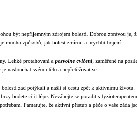
mohou být nepříjemným zdrojem bolesti. Dobrou zprávou je, ž
je mnoho způsobů, jak bolest zmírnit a urychlit hojení.
dny. Lehké protahování a
pozvolné cvičení
, zaměřené na posíl
je naslouchat svému tělu a nepřetěžovat se.
 bolestí zad potýkali a našli si cestu zpět k aktivnímu životu.
 brzy budete cítit lépe. Neváhejte se poradit s fyzioterapeutem
otřebám. Pamatujte, že aktivní přístup a péče o vaše záda js