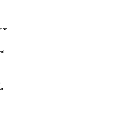
e se
ení
,
ou