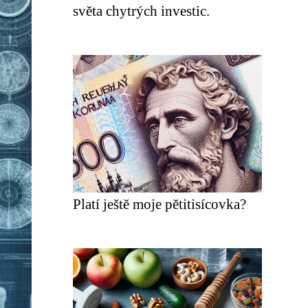
světa chytrých investic.
Platí ještě moje pětitisícovka?