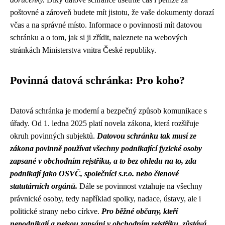
poštovné a zároveň budete mít jistotu, že vaše dokumenty dorazí
včas a na správné místo. Informace o povinnosti mít datovou
schránku a o tom, jak si ji zřídit, naleznete na webových
stránkách Ministerstva vnitra České republiky.
Povinná datová schránka: Pro koho?
Datová schránka je moderní a bezpečný způsob komunikace s
úřady. Od 1. ledna 2025 platí novela zákona, která rozšiřuje
okruh povinných subjektů.
Datovou schránku tak musí ze
zákona povinně používat všechny podnikající fyzické osoby
zapsané v obchodním rejstříku, a to bez ohledu na to, zda
podnikají jako OSVČ, společníci s.r.o. nebo členové
statutárních orgánů.
Dále se povinnost vztahuje na všechny
právnické osoby, tedy například spolky, nadace, ústavy, ale i
politické strany nebo církve.
Pro běžné občany, kteří
nepodnikají a nejsou zapsáni v obchodním rejstříku, zůstává