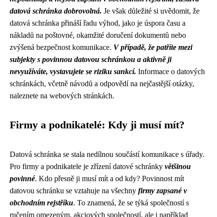
datová schránka dobrovolná.
Je však důležité si uvědomit, že
datová schránka přináší řadu výhod, jako je úspora času a
nákladů na poštovné, okamžité doručení dokumentů nebo
zvýšená bezpečnost komunikace.
V případě, že patříte mezi
subjekty s povinnou datovou schránkou a aktivně ji
nevyužíváte, vystavujete se riziku sankcí.
Informace o datových
schránkách, včetně návodů a odpovědí na nejčastější otázky,
naleznete na webových stránkách.
Firmy a podnikatelé: Kdy ji musí mít?
Datová schránka se stala nedílnou součástí komunikace s úřady.
Pro firmy a podnikatele je zřízení datové schránky
většinou
povinné
. Kdo přesně ji musí mít a od kdy? Povinnost mít
datovou schránku se vztahuje na všechny
firmy zapsané v
obchodním rejstříku
. To znamená, že se týká společností s
ručením omezeným, akciových společností, ale i například