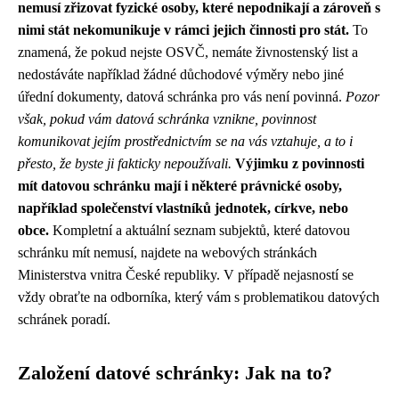
nemusí zřizovat fyzické osoby, které nepodnikají a zároveň s
nimi stát nekomunikuje v rámci jejich činnosti pro stát.
To
znamená, že pokud nejste OSVČ, nemáte živnostenský list a
nedostáváte například žádné důchodové výměry nebo jiné
úřední dokumenty, datová schránka pro vás není povinná.
Pozor
však, pokud vám datová schránka vznikne, povinnost
komunikovat jejím prostřednictvím se na vás vztahuje, a to i
přesto, že byste ji fakticky nepoužívali.
Výjimku z povinnosti
mít datovou schránku mají i některé právnické osoby,
například společenství vlastníků jednotek, církve, nebo
obce.
Kompletní a aktuální seznam subjektů, které datovou
schránku mít nemusí, najdete na webových stránkách
Ministerstva vnitra České republiky. V případě nejasností se
vždy obraťte na odborníka, který vám s problematikou datových
schránek poradí.
Založení datové schránky: Jak na to?