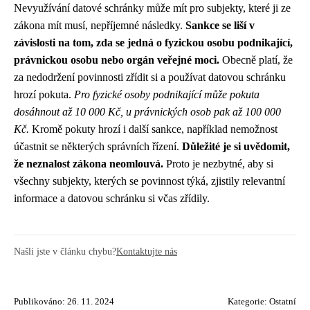
Nevyužívání datové schránky může mít pro subjekty, které ji ze
zákona mít musí, nepříjemné následky.
Sankce se liší v
závislosti na tom, zda se jedná o fyzickou osobu podnikající,
právnickou osobu nebo orgán veřejné moci.
Obecně platí, že
za nedodržení povinnosti zřídit si a používat datovou schránku
hrozí pokuta.
Pro fyzické osoby podnikající může pokuta
dosáhnout až 10 000 Kč, u právnických osob pak až 100 000
Kč.
Kromě pokuty hrozí i další sankce, například nemožnost
účastnit se některých správních řízení.
Důležité je si uvědomit,
že neznalost zákona neomlouvá.
Proto je nezbytné, aby si
všechny subjekty, kterých se povinnost týká, zjistily relevantní
informace a datovou schránku si včas zřídily.
Našli jste v článku chybu?
Kontaktujte nás
Publikováno: 26. 11. 2024
Kategorie:
Ostatní