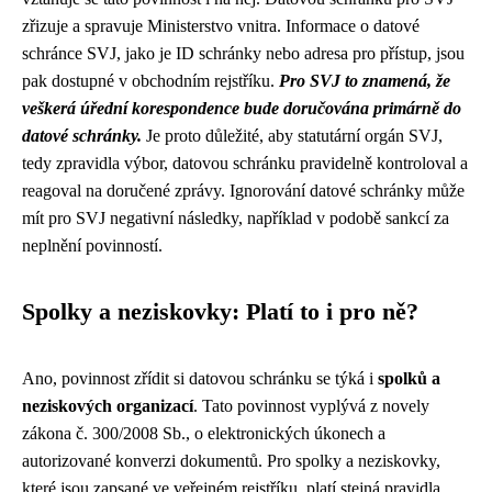
zřizuje a spravuje Ministerstvo vnitra. Informace o datové
schránce SVJ, jako je ID schránky nebo adresa pro přístup, jsou
pak dostupné v obchodním rejstříku.
Pro SVJ to znamená, že
veškerá úřední korespondence bude doručována primárně do
datové schránky.
Je proto důležité, aby statutární orgán SVJ,
tedy zpravidla výbor, datovou schránku pravidelně kontroloval a
reagoval na doručené zprávy. Ignorování datové schránky může
mít pro SVJ negativní následky, například v podobě sankcí za
neplnění povinností.
Spolky a neziskovky: Platí to i pro ně?
Ano, povinnost zřídit si datovou schránku se týká i
spolků a
neziskových organizací
. Tato povinnost vyplývá z novely
zákona č. 300/2008 Sb., o elektronických úkonech a
autorizované konverzi dokumentů. Pro spolky a neziskovky,
které jsou zapsané ve veřejném rejstříku, platí stejná pravidla