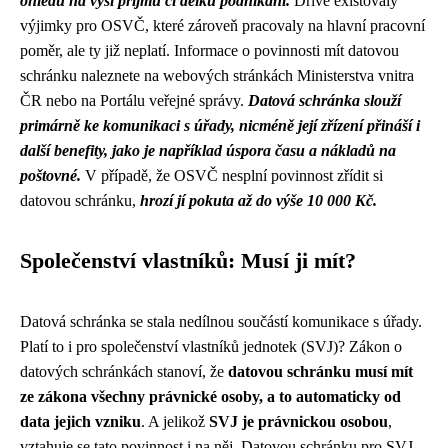
ohledu na výši příjmů či délku podnikání.
Dříve existovaly
výjimky pro OSVČ, které zároveň pracovaly na hlavní pracovní
poměr, ale ty již neplatí. Informace o povinnosti mít datovou
schránku naleznete na webových stránkách Ministerstva vnitra
ČR nebo na Portálu veřejné správy.
Datová schránka slouží
primárně ke komunikaci s úřady, nicméně její zřízení přináší i
další benefity, jako je například úspora času a nákladů na
poštovné.
V případě, že OSVČ nesplní povinnost zřídit si
datovou schránku,
hrozí jí pokuta až do výše 10 000 Kč.
Společenství vlastníků: Musí ji mít?
Datová schránka se stala nedílnou součástí komunikace s úřady.
Platí to i pro společenství vlastníků jednotek (SVJ)? Zákon o
datových schránkách stanoví, že
datovou schránku musí mít
ze zákona všechny právnické osoby, a to automaticky od
data jejich vzniku
. A jelikož
SVJ je právnickou osobou
,
vztahuje se tato povinnost i na něj. Datovou schránku pro SVJ