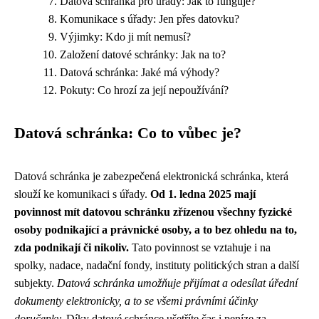
Datová schránka pro úřady: Jak to funguje?
Komunikace s úřady: Jen přes datovku?
Výjimky: Kdo ji mít nemusí?
Založení datové schránky: Jak na to?
Datová schránka: Jaké má výhody?
Pokuty: Co hrozí za její nepoužívání?
Datová schránka: Co to vůbec je?
Datová schránka je zabezpečená elektronická schránka, která
slouží ke komunikaci s úřady.
Od 1. ledna 2025 mají
povinnost mít datovou schránku zřízenou všechny fyzické
osoby podnikající a právnické osoby, a to bez ohledu na to,
zda podnikají či nikoliv.
Tato povinnost se vztahuje i na
spolky, nadace, nadační fondy, instituty politických stran a další
subjekty.
Datová schránka umožňuje přijímat a odesílat úřední
dokumenty elektronicky, a to se všemi právními účinky
doručenky.
Díky datové schránce ušetříte čas i peníze za