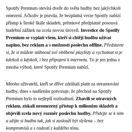
Spotify Premium otevírá dveře do světa hudby bez jakýchkoli
omezení. Ačkoliv je pravda, že bezplatná verze Spotify nabízí
přístup k široké škále skladeb, prémiové předplatné posouvá
hudební zážitek na zcela novou úroveň.
Investice do Spotify
Premium se vyplatí všem, kteří si chtějí hudbu užívat
naplno, bez reklam a s možností poslechu offline.
Představte
si, že si můžete stáhnout své oblíbené playlisty a vychutnat si je
kdekoli a kdykoli, i bez připojení k internetu.
To je jen jedna z
mnoha výhod, které Spotify Premium nabízí.
Mnoho uživatelů, kteří se dříve zdráhali platit za streamování
hudby, dnes s nadšením potvrzuje, že přechod na Spotify
Premium bylo to nejlepší rozhodnutí.
Zbavili se otravných
reklam, získali neomezený přístup k milionům skladeb a
objevili zcela nový rozměr poslechu hudby.
Přidejte se k nim
a užijte si hudbu tak, jak si zaslouží být slyšena – bez
kompromisů a s radostí z každého tónu.