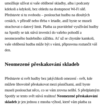
umožňuje užívat si vaše oblíbené skladby, alba i podcasty
kdekoli a kdykoli, bez ohledu na dostupnost Wi-Fi sítě.
Představte si tu svobodu – poslouchat hudbu na dlouhých
cestách, v přírodě nebo třeba v letadle, aniž byste se museli
strachovat o datový limit. Platba za pravidelné využívání hudby
na Spotify se tak stává investicí do vašeho pohodlí a
neomezeného hudebního zážitku. Ať už se chystáte kamkoli,
vaše oblíbená hudba může být s vámi, připravena roztančit váš
den.
Neomezené přeskakování skladeb
Představte si svět hudby bez jakýchkoli omezení - svět, kde
můžete libovolně přeskakovat mezi písničkami, aniž byste
museli poslouchat něco, co se vám zrovna nelíbí. S předplatným
Spotify se tento svět stává realitou!
Neomezené přeskakování
skladeb
je jen jednou z mnoha výhod, které vám platba za