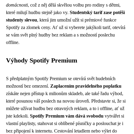
domácnosti
, což z něj dělá skvělou volbu pro rodiny s dětmi,
které milují hudbu stejně jako vy.
Studentský tarif zase potěší
studenty slevou
, která jim umožní užít si prémiové funkce
Spotify za zlomek ceny. Ať už si vyberete jakýkoli tarif, otevírá
se vám svět plný hudby bez reklam a s možností poslechu
offline.
Výhody Spotify Premium
S předplatným Spotify Premium se otevírá svět hudebních
možností bez omezení.
Zaplacením pravidelného poplatku
získáte nejen přístup k milionům skladeb, ale také řadu výhod,
které posunou váš poslech na novou úroveň. Představte si, že si
můžete užívat hudbu bez otravných reklam, a to i offline, ať už
jste kdekoli.
Spotify Premium vám dává svobodu
vytvářet si
vlastní playlisty, stahovat si oblíbené písničky a poslouchat je i
bez připojení k internetu. Cestování letadlem nebo výlet do