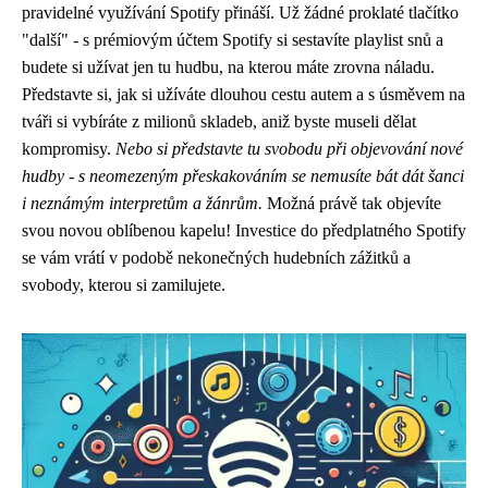
pravidelné využívání Spotify přináší. Už žádné proklaté tlačítko
"další" - s prémiovým účtem Spotify si sestavíte playlist snů a
budete si užívat jen tu hudbu, na kterou máte zrovna náladu.
Představte si, jak si užíváte dlouhou cestu autem a s úsměvem na
tváři si vybíráte z milionů skladeb, aniž byste museli dělat
kompromisy.
Nebo si představte tu svobodu při objevování nové
hudby - s neomezeným přeskakováním se nemusíte bát dát šanci
i neznámým interpretům a žánrům.
Možná právě tak objevíte
svou novou oblíbenou kapelu! Investice do předplatného Spotify
se vám vrátí v podobě nekonečných hudebních zážitků a
svobody, kterou si zamilujete.