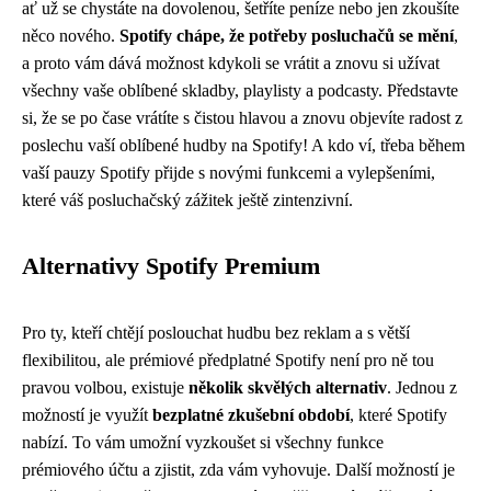
ať už se chystáte na dovolenou, šetříte peníze nebo jen zkoušíte
něco nového.
Spotify chápe, že potřeby posluchačů se mění
,
a proto vám dává možnost kdykoli se vrátit a znovu si užívat
všechny vaše oblíbené skladby, playlisty a podcasty. Představte
si, že se po čase vrátíte s čistou hlavou a znovu objevíte radost z
poslechu vaší oblíbené hudby na Spotify! A kdo ví, třeba během
vaší pauzy Spotify přijde s novými funkcemi a vylepšeními,
které váš posluchačský zážitek ještě zintenzivní.
Alternativy Spotify Premium
Pro ty, kteří chtějí poslouchat hudbu bez reklam a s větší
flexibilitou, ale prémiové předplatné Spotify není pro ně tou
pravou volbou, existuje
několik skvělých alternativ
. Jednou z
možností je využít
bezplatné zkušební období
, které Spotify
nabízí. To vám umožní vyzkoušet si všechny funkce
prémiového účtu a zjistit, zda vám vyhovuje. Další možností je