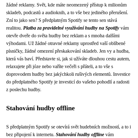
žádné reklamy. Svět, kde máte neomezený přístup k milionům
skladeb, podcastů a audioknih, a to vše bez jediného přerušení.
Zní to jako sen? S předplatným Spotify se tento sen stává
realitou.
Platba za pravidelné využívání hudby na Spotify
vám
otevře dveře do světa hudby bez reklam a s mnoha dalšími
výhodami. Už žádné otravné reklamy uprostřed vaší oblíbené
písničky, žádné omezení přeskakování skladeb. Jen vy a hudba,
která vás baví. Představte si, jak si užíváte dlouhou cestu autem,
relaxujete při józe nebo vaříte večeři s přáteli, a to vše s
doprovodem hudby bez jakýchkoli rušivých elementů. Investice
do předplatného Spotify je investicí do vašeho pohodlí a radosti
z poslechu hudby.
Stahování hudby offline
S předplatným Spotify se otevírá svět hudebních možností, a to i
bez připojení k internetu.
Stahování hudby offline
vám