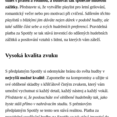
sdílet s přáteli a rodinou, a budovat tak společné hudební
zážitky.
Představte si, že vytváříte playlist pro letní grilování,
romantický večer nebo pro motivaci při cvičení.
Sdílením těchto
playlistů s blízkými jim dáváte nejen dárek v podobě hudby, ale
také sdílíte část sebe a svých hudebních preferencí.
Pravidelná
platba za Spotify se tak stává investicí do sdílených hudebních
zážitků a posilování vztahů s lidmi, na kterých vám záleží.
Vysoká kvalita zvuku
S předplatným Spotify si odemykáte bránu do světa hudby v
nejvyšší možné kvalitě
. Zapomeňte na kompromisy a užijte si
své oblíbené skladby s křišťálově čistým zvukem, který vám
umožní vychutnat si každý detail, každý nástroj a každý vokál.
Představte si, že posloucháte své oblíbené hudebníky tak, jako
byste stáli přímo v nahrávacím studiu.
S prémiovým
předplatným Spotify se tento sen stává realitou. Platba za
pravidelné využívání hudby na Spotify se tak stává investicí do