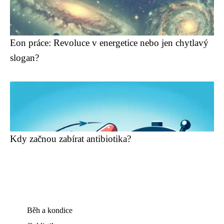
Eon práce: Revoluce v energetice nebo jen chytlavý
slogan?
Kdy začnou zabírat antibiotika?
Běh a kondice