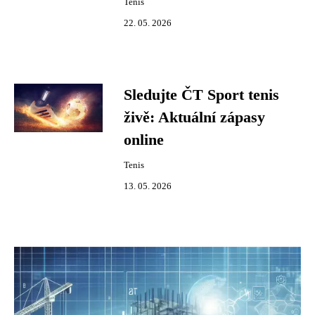
Tenis
22. 05. 2026
Sledujte ČT Sport tenis
živě: Aktuální zápasy
online
Tenis
13. 05. 2026