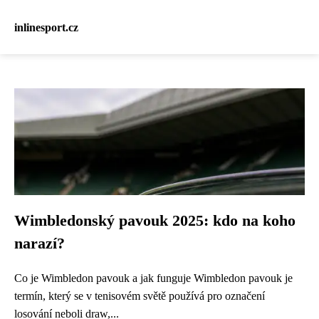
inlinesport.cz
Wimbledonský pavouk 2025: kdo na koho
narazí?
Co je Wimbledon pavouk a jak funguje Wimbledon pavouk je
termín, který se v tenisovém světě používá pro označení
losování neboli draw,...