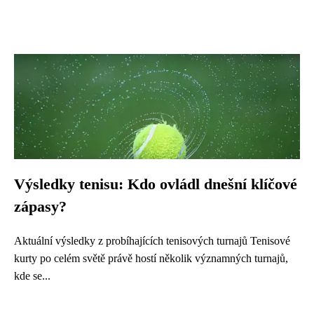
Výsledky tenisu: Kdo ovládl dnešní klíčové
zápasy?
Aktuální výsledky z probíhajících tenisových turnajů Tenisové
kurty po celém světě právě hostí několik významných turnajů,
kde se...