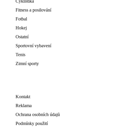
Cyklistika
Fitness a posilování
Fotbal
Hokej
Ostatní
Sportovní vybavení
Tenis
Zimní sporty
Kontakt
Reklama
Ochrana osobních údajů
Podmínky použití