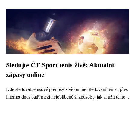
Sledujte ČT Sport tenis živě: Aktuální
zápasy online
Kde sledovat tenisové přenosy živě online Sledování tenisu přes
internet dnes patří mezi nejoblíbenější způsoby, jak si užít tento...