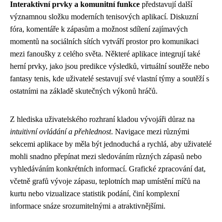
Interaktivní prvky a komunitní funkce
představují další
významnou složku moderních tenisových aplikací. Diskuzní
fóra, komentáře k zápasům a možnost sdílení zajímavých
momentů na sociálních sítích vytváří prostor pro komunikaci
mezi fanoušky z celého světa. Některé aplikace integrují také
herní prvky, jako jsou predikce výsledků, virtuální soutěže nebo
fantasy tenis, kde uživatelé sestavují své vlastní týmy a soutěží s
ostatními na základě skutečných výkonů hráčů.
Z hlediska uživatelského rozhraní kladou vývojáři důraz na
intuitivní ovládání a přehlednost
. Navigace mezi různými
sekcemi aplikace by měla být jednoduchá a rychlá, aby uživatelé
mohli snadno přepínat mezi sledováním různých zápasů nebo
vyhledáváním konkrétních informací. Grafické zpracování dat,
včetně grafů vývoje zápasu, teplotních map umístění míčů na
kurtu nebo vizualizace statistik podání, činí komplexní
informace snáze srozumitelnými a atraktivnějšími.