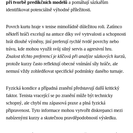
při tvorbě predikčních modelů
a pomáhají sázkařům
identifikovat potenciálně výhodné příležitosti.
Povrch kurtu hraje v tenise mimořádně důležitou roli. Zatímco
někteří hráči excelují na antuce díky své vytrvalosti a schopnosti
hrát dlouhé výměny, jiní preferují rychlé tvrdé povrchy nebo
trávu, kde mohou využít svůj silný servis a agresivní hru.
Znalost těchto preferencí je klíčová při analýze sázkových kurzů
,
protože kurzy často reflektují obecné vnímání síly hráče, ale
nemusí vždy zohledňovat specifické podmínky daného turnaje.
Fyzická kondice a případná zranění představují další kritický
faktor. Tenista vracející se po zranění může být technicky
schopný, ale chybí mu zápasová praxe a plná fyzická
připravenost. Tyto informace mohou vytvořit diskrepanci mezi
nabízenými kurzy a skutečnou pravděpodobností výsledku.