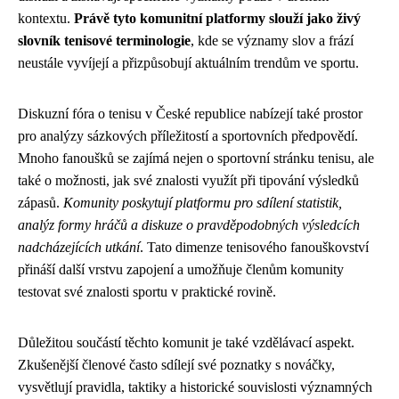
kontextu.
Právě tyto komunitní platformy slouží jako živý
slovník tenisové terminologie
, kde se významy slov a frází
neustále vyvíjejí a přizpůsobují aktuálním trendům ve sportu.
Diskuzní fóra o tenisu v České republice nabízejí také prostor
pro analýzy sázkových příležitostí a sportovních předpovědí.
Mnoho fanoušků se zajímá nejen o sportovní stránku tenisu, ale
také o možnosti, jak své znalosti využít při tipování výsledků
zápasů.
Komunity poskytují platformu pro sdílení statistik,
analýz formy hráčů a diskuze o pravděpodobných výsledcích
nadcházejících utkání
. Tato dimenze tenisového fanouškovství
přináší další vrstvu zapojení a umožňuje členům komunity
testovat své znalosti sportu v praktické rovině.
Důležitou součástí těchto komunit je také vzdělávací aspekt.
Zkušenější členové často sdílejí své poznatky s nováčky,
vysvětlují pravidla, taktiky a historické souvislosti významných