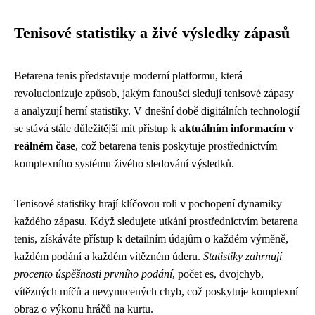
Tenisové statistiky a živé výsledky zápasů
Betarena tenis představuje moderní platformu, která
revolucionizuje způsob, jakým fanoušci sledují tenisové zápasy
a analyzují herní statistiky. V dnešní době digitálních technologií
se stává stále důležitější mít přístup k
aktuálním informacím v
reálném čase
, což betarena tenis poskytuje prostřednictvím
komplexního systému živého sledování výsledků.
Tenisové statistiky hrají klíčovou roli v pochopení dynamiky
každého zápasu. Když sledujete utkání prostřednictvím betarena
tenis, získáváte přístup k detailním údajům o každém výměně,
každém podání a každém vítězném úderu.
Statistiky zahrnují
procento úspěšnosti prvního podání
, počet es, dvojchyb,
vítězných míčů a nevynucených chyb, což poskytuje komplexní
obraz o výkonu hráčů na kurtu.