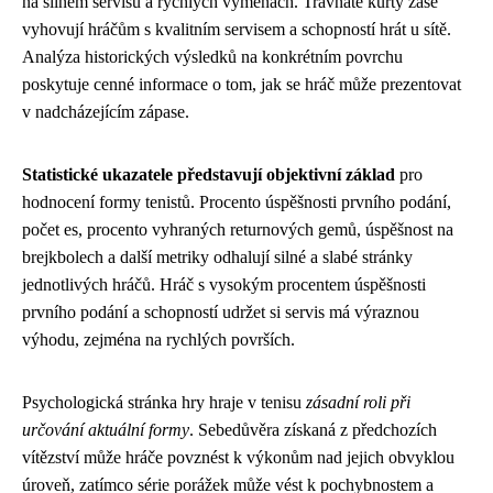
na silném servisu a rychlých výměnách. Travnaté kurty zase
vyhovují hráčům s kvalitním servisem a schopností hrát u sítě.
Analýza historických výsledků na konkrétním povrchu
poskytuje cenné informace o tom, jak se hráč může prezentovat
v nadcházejícím zápase.
Statistické ukazatele představují objektivní základ
pro
hodnocení formy tenistů. Procento úspěšnosti prvního podání,
počet es, procento vyhraných returnových gemů, úspěšnost na
brejkbolech a další metriky odhalují silné a slabé stránky
jednotlivých hráčů. Hráč s vysokým procentem úspěšnosti
prvního podání a schopností udržet si servis má výraznou
výhodu, zejména na rychlých površích.
Psychologická stránka hry hraje v tenisu
zásadní roli při
určování aktuální formy
. Sebedůvěra získaná z předchozích
vítězství může hráče povznést k výkonům nad jejich obvyklou
úroveň, zatímco série porážek může vést k pochybnostem a