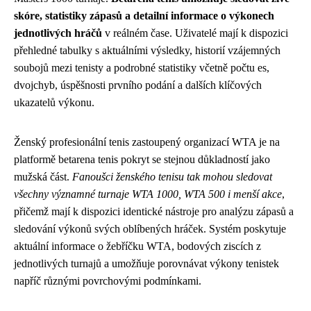
skóre, statistiky zápasů a detailní informace o výkonech
jednotlivých hráčů
v reálném čase. Uživatelé mají k dispozici
přehledné tabulky s aktuálními výsledky, historií vzájemných
soubojů mezi tenisty a podrobné statistiky včetně počtu es,
dvojchyb, úspěšnosti prvního podání a dalších klíčových
ukazatelů výkonu.
Ženský profesionální tenis zastoupený organizací WTA je na
platformě betarena tenis pokryt se stejnou důkladností jako
mužská část.
Fanoušci ženského tenisu tak mohou sledovat
všechny významné turnaje WTA 1000, WTA 500 i menší akce
,
přičemž mají k dispozici identické nástroje pro analýzu zápasů a
sledování výkonů svých oblíbených hráček. Systém poskytuje
aktuální informace o žebříčku WTA, bodových ziscích z
jednotlivých turnajů a umožňuje porovnávat výkony tenistek
napříč různými povrchovými podmínkami.