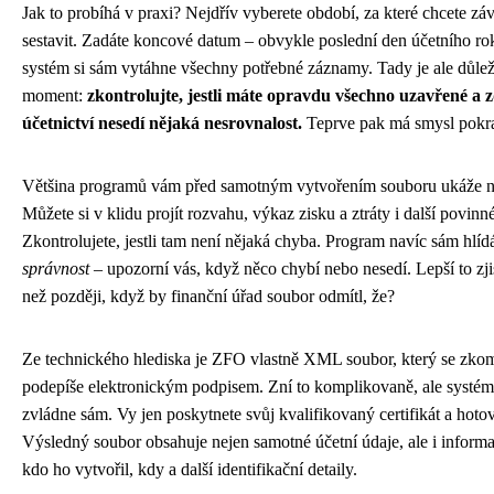
Jak to probíhá v praxi? Nejdřív vyberete období, za které chcete zá
sestavit. Zadáte koncové datum – obvykle poslední den účetního ro
systém si sám vytáhne všechny potřebné záznamy. Tady je ale důlež
moment:
zkontrolujte, jestli máte opravdu všechno uzavřené a 
účetnictví nesedí nějaká nesrovnalost.
Teprve pak má smysl pokra
Většina programů vám před samotným vytvořením souboru ukáže n
Můžete si v klidu projít rozvahu, výkaz zisku a ztráty i další povinné
Zkontrolujete, jestli tam není nějaká chyba. Program navíc sám hlí
správnost
– upozorní vás, když něco chybí nebo nesedí. Lepší to zjis
než později, když by finanční úřad soubor odmítl, že?
Ze technického hlediska je ZFO vlastně XML soubor, který se zko
podepíše elektronickým podpisem. Zní to komplikovaně, ale systém
zvládne sám. Vy jen poskytnete svůj kvalifikovaný certifikát a hoto
Výsledný soubor obsahuje nejen samotné účetní údaje, ale i inform
kdo ho vytvořil, kdy a další identifikační detaily.