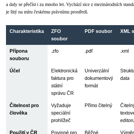
a daly se přečíst i za mnoho let. Vychází sice z mezinárodních stand
je šitý na míru českému právnímu prostředí.
Charakteristika
ZFO
PDF soubor
XML 
soubor
Přípona
.zfo
.pdf
.xml
souboru
Účel
Elektronická
Univerzální
Strukt
faktura pro
dokumentový
data
státní
formát
správu ČR
Čitelnost pro
Vyžaduje
Přímo čitelný
Čiteln
člověka
speciální
texto
prohlížeč
editor
Použití v ČR
Povinné pro
Běžné
Výměn