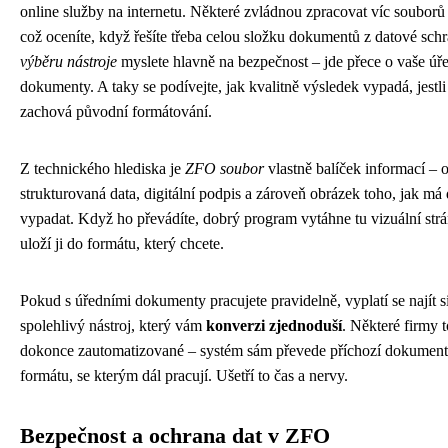
online služby na internetu. Některé zvládnou zpracovat víc souborů
což oceníte, když řešíte třeba celou složku dokumentů z datové sch
výběru nástroje
myslete hlavně na bezpečnost – jde přece o vaše úř
dokumenty. A taky se podívejte, jak kvalitně výsledek vypadá, jestli
zachová původní formátování.
Z technického hlediska je
ZFO soubor
vlastně balíček informací – 
strukturovaná data, digitální podpis a zároveň obrázek toho, jak m
vypadat. Když ho převádíte, dobrý program vytáhne tu vizuální str
uloží ji do formátu, který chcete.
Pokud s úředními dokumenty pracujete pravidelně, vyplatí se najít s
spolehlivý nástroj, který vám
konverzi zjednoduší
. Některé firmy t
dokonce zautomatizované – systém sám převede příchozí dokumen
formátu, se kterým dál pracují. Ušetří to čas a nervy.
Bezpečnost a ochrana dat v ZFO