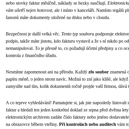
nebo stovky faktur měsíčně, náklady se hezky nasčítají.
Elektronick
vám ušetří nejen hotovost
, ale i místo v kanceláři. Namísto regálů p
šanonů máte dokumenty uložené na disku nebo v cloudu.
Bezpečnost je další velká věc.
Tento typ souboru
podporuje elektro
podpis, takže máte jistotu, kdo fakturu vystavil a že s ní nikdo po od
nemanipuloval. To je přesně to, co požadují účetní předpisy a co oce
kontrola z finančního úřadu.
Nesmíme zapomenout ani na přírodu. Každý
zfo soubor
znamená o
papíru méně, o jeden strom navíc. Možná to zní jako klišé, ale když
zamyslíte nad tím, kolik dokumentů ročně projde vaší firmou, dává 
A co teprve vyhledávání! Pamatujete si, jak jste naposledy listovali 
faktur a hledali ten jeden konkrétní doklad ze srpna před dvěma let
elektronickým archivem zadáte číslo faktury nebo jméno dodavatele
na obrazovce během vteřiny.
Při kontrolách nebo auditech
vám to