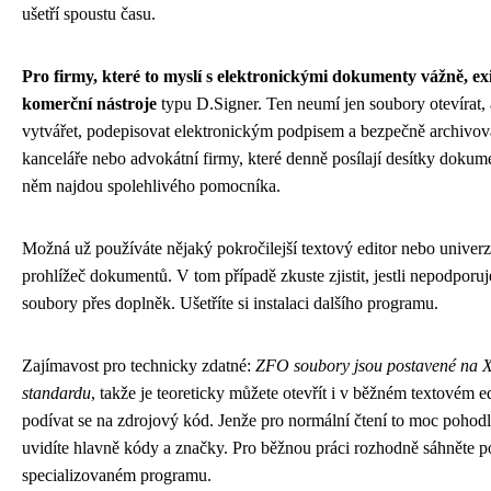
ušetří spoustu času.
Pro firmy, které to myslí s elektronickými dokumenty vážně, exi
komerční nástroje
typu D.Signer. Ten neumí jen soubory otevírat, a
vytvářet, podepisovat elektronickým podpisem a bezpečně archivov
kanceláře nebo advokátní firmy, které denně posílají desítky dokum
něm najdou spolehlivého pomocníka.
Možná už používáte nějaký pokročilejší textový editor nebo univerz
prohlížeč dokumentů. V tom případě zkuste zjistit, jestli nepodpor
soubory přes doplněk. Ušetříte si instalaci dalšího programu.
Zajímavost pro technicky zdatné:
ZFO soubory jsou postavené na
standardu
, takže je teoreticky můžete otevřít i v běžném textovém e
podívat se na zdrojový kód. Jenže pro normální čtení to moc pohodl
uvidíte hlavně kódy a značky. Pro běžnou práci rozhodně sáhněte p
specializovaném programu.