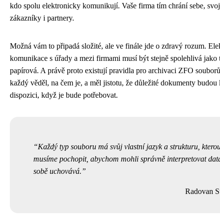
kdo spolu elektronicky komunikují. Vaše firma tím chrání sebe, svo
zákazníky i partnery.
Možná vám to připadá složité, ale ve finále jde o zdravý rozum. Ele
komunikace s úřady a mezi firmami musí být stejně spolehlivá jako 
papírová. A právě proto existují pravidla pro archivaci ZFO soubor
každý věděl, na čem je, a měl jistotu, že důležité dokumenty budou 
dispozici, když je bude potřebovat.
Každý typ souboru má svůj vlastní jazyk a strukturu, ktero
musíme pochopit, abychom mohli správně interpretovat data
sobě uchovává.
Radovan St