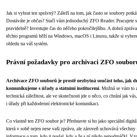
Jak si vybrat ten správný? Záleží na tom, jak často se soubory potká
Dostáváte je občas? Stačí vám jednoduchý ZFO Reader. Pracujete s
pravidelně? Investujte čas do něčeho pokročilejšího. A dobrá zpráva
těchto programů běží na Windows, macOS i Linuxu, takže si vybere
ohledu na váš systém.
Právní požadavky pro archivaci ZFO soubor
Archivace ZFO souborů je prostě nezbytná součást toho, jak d
komunikujeme s úřady a státními institucemi
. Možná se vám to 
technická záležitost, ale ve skutečnosti jde o něco, co chrání jak vás
i úřady při každodenní elektronické komunikaci.
Co vlastně ten ZFO soubor je? Představte si ho jako speciální digitá
která v sobě nejen nese vaši zprávu, ale zároveň uchovává všechny 
informace o tom, kdo ji poslal, kdy a že s ní nikdo nepodmáčkl. Vz