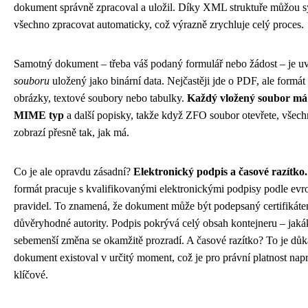
dokument správně zpracoval a uložil. Díky XML struktuře můžou 
všechno zpracovat automaticky, což výrazně zrychluje celý proces.
Samotný dokument – třeba váš podaný formulář nebo žádost – je u
souboru
uložený jako binární data. Nejčastěji jde o PDF, ale formát
obrázky, textové soubory nebo tabulky.
Každý vložený soubor má
MIME typ
a další popisky, takže když ZFO soubor otevřete, všech
zobrazí přesně tak, jak má.
Co je ale opravdu zásadní?
Elektronický podpis a časové razítko.
formát pracuje s kvalifikovanými elektronickými podpisy podle ev
pravidel. To znamená, že dokument může být podepsaný certifikát
důvěryhodné autority. Podpis pokrývá celý obsah kontejneru – jaká
sebemenší změna se okamžitě prozradí. A časové razítko? To je důk
dokument existoval v určitý moment, což je pro právní platnost nap
klíčové.