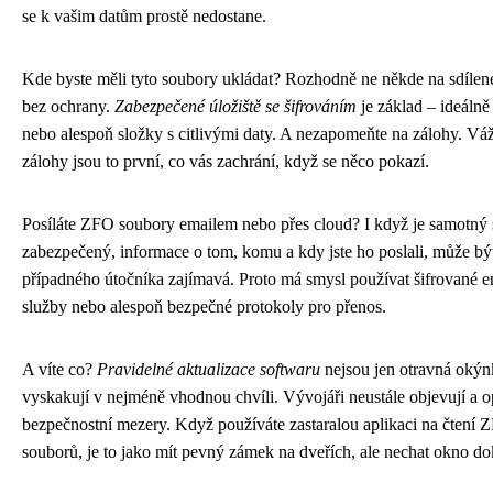
se k vašim datům prostě nedostane.
Kde byste měli tyto soubory ukládat? Rozhodně ne někde na sdíle
bez ochrany.
Zabezpečené úložiště se šifrováním
je základ – ideálně
nebo alespoň složky s citlivými daty. A nezapomeňte na zálohy. Vá
zálohy jsou to první, co vás zachrání, když se něco pokazí.
Posíláte ZFO soubory emailem nebo přes cloud? I když je samotný
zabezpečený, informace o tom, komu a kdy jste ho poslali, může bý
případného útočníka zajímavá. Proto má smysl používat šifrované 
služby nebo alespoň bezpečné protokoly pro přenos.
A víte co?
Pravidelné aktualizace softwaru
nejsou jen otravná okýnk
vyskakují v nejméně vhodnou chvíli. Vývojáři neustále objevují a o
bezpečnostní mezery. Když používáte zastaralou aplikaci na čtení 
souborů, je to jako mít pevný zámek na dveřích, ale nechat okno do