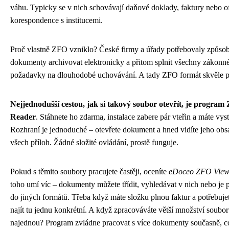
váhu. Typicky se v nich schovávají daňové doklady, faktury nebo of
korespondence s institucemi.
Proč vlastně ZFO vzniklo? České firmy a úřady potřebovaly způsob
dokumenty archivovat elektronicky a přitom splnit všechny zákonn
požadavky na dlouhodobé uchovávání. A tady ZFO formát skvěle po
Nejjednodušší cestou, jak si takový soubor otevřít, je progra
Reader
. Stáhnete ho zdarma, instalace zabere pár vteřin a máte vys
Rozhraní je jednoduché – otevřete dokument a hned vidíte jeho obs
všech příloh. Žádné složité ovládání, prostě funguje.
Pokud s těmito soubory pracujete častěji, oceníte
eDoceo ZFO View
toho umí víc – dokumenty můžete třídit, vyhledávat v nich nebo je 
do jiných formátů. Třeba když máte složku plnou faktur a potřebuje
najít tu jednu konkrétní. A když zpracováváte větší množství soubo
najednou? Program zvládne pracovat s více dokumenty současně, 