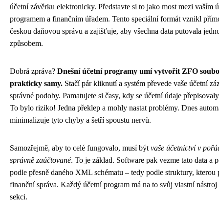
účetní závěrku elektronicky. Představte si to jako most mezi vaším 
programem a finančním úřadem. Tento speciální formát vznikl přím
českou daňovou správu a zajišťuje, aby všechna data putovala jed
způsobem.
Dobrá zpráva?
Dnešní účetní programy umí vytvořit ZFO soub
prakticky samy.
Stačí pár kliknutí a systém převede vaše účetní z
správné podoby. Pamatujete si časy, kdy se účetní údaje přepisoval
To bylo riziko! Jedna překlep a mohly nastat problémy. Dnes autom
minimalizuje tyto chyby a šetří spoustu nervů.
Samozřejmě, aby to celé fungovalo, musí být
vaše účetnictví v poř
správně zaúčtované
. To je základ. Software pak vezme tato data a p
podle přesně daného XML schématu – tedy podle struktury, kterou
finanční správa. Každý účetní program má na to svůj vlastní nástroj
sekci.