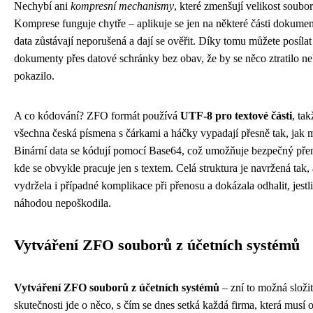
Nechybí ani
kompresní mechanismy
, které zmenšují velikost soubor
Komprese funguje chytře – aplikuje se jen na některé části dokumen
data zůstávají neporušená a dají se ověřit. Díky tomu můžete posílat 
dokumenty přes datové schránky bez obav, že by se něco ztratilo n
pokazilo.
A co kódování? ZFO formát používá
UTF-8 pro textové části
, tak
všechna česká písmena s čárkami a háčky vypadají přesně tak, jak m
Binární data se kódují pomocí Base64, což umožňuje bezpečný přen
kde se obvykle pracuje jen s textem. Celá struktura je navržená tak,
vydržela i případné komplikace při přenosu a dokázala odhalit, jestli
náhodou nepoškodila.
Vytváření ZFO souborů z účetních systémů
Vytváření ZFO souborů z účetních systémů
– zní to možná složit
skutečnosti jde o něco, s čím se dnes setká každá firma, která musí 