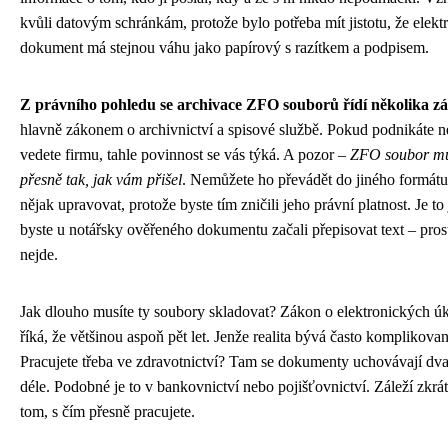
kvůli datovým schránkám, protože bylo potřeba mít jistotu, že elekt
dokument má stejnou váhu jako papírový s razítkem a podpisem.
Z právního pohledu se archivace ZFO souborů řídí několika z
hlavně zákonem o archivnictví a spisové službě. Pokud podnikáte 
vedete firmu, tahle povinnost se vás týká. A pozor –
ZFO soubor mus
přesně tak, jak vám přišel
. Nemůžete ho převádět do jiného formát
nějak upravovat, protože byste tím zničili jeho právní platnost. Je t
byste u notářsky ověřeného dokumentu začali přepisovat text – pros
nejde.
Jak dlouho musíte ty soubory skladovat? Zákon o elektronických ú
říká, že většinou aspoň pět let. Jenže realita bývá často komplikovan
Pracujete třeba ve zdravotnictví? Tam se dokumenty uchovávají dvac
déle. Podobné je to v bankovnictví nebo pojišťovnictví. Záleží zkrá
tom, s čím přesně pracujete.