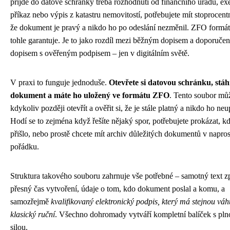
přijde do datové schránky třeba rozhodnutí od finančního úřadu, ex
příkaz nebo výpis z katastru nemovitostí, potřebujete mít stoprocentní
že dokument je pravý a nikdo ho po odeslání nezměnil. ZFO formát
tohle garantuje. Je to jako rozdíl mezi běžným dopisem a doporuč
dopisem s ověřeným podpisem – jen v digitálním světě.
V praxi to funguje jednoduše.
Otevřete si datovou schránku, stáh
dokument a máte ho uložený ve formátu ZFO
. Tento soubor mů
kdykoliv později otevřít a ověřit si, že je stále platný a nikdo ho neu
Hodí se to zejména když řešíte nějaký spor, potřebujete prokázat, 
přišlo, nebo prostě chcete mít archiv důležitých dokumentů v napro
pořádku.
Struktura takového souboru zahrnuje vše potřebné – samotný text z
přesný čas vytvoření, údaje o tom, kdo dokument poslal a komu, a
samozřejmě
kvalifikovaný elektronický podpis, který má stejnou váh
klasický ruční
. Všechno dohromady vytváří kompletní balíček s pln
silou.