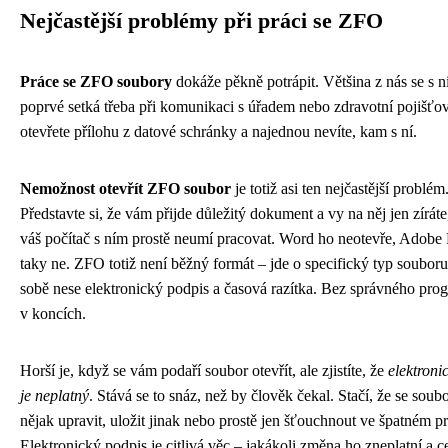
Nejčastější problémy při práci se ZFO
Práce se ZFO soubory
dokáže pěkně potrápit. Většina z nás se s n
poprvé setká třeba při komunikaci s úřadem nebo zdravotní pojišťo
otevřete přílohu z datové schránky a najednou nevíte, kam s ní.
Nemožnost otevřít ZFO soubor
je totiž asi ten nejčastější problém
Představte si, že vám přijde důležitý dokument a vy na něj jen zíráte
váš počítač s ním prostě neumí pracovat. Word ho neotevře, Adobe
taky ne. ZFO totiž není běžný formát – jde o specifický typ souboru
sobě nese elektronický podpis a časová razítka. Bez správného prog
v koncích.
Horší je, když se vám podaří soubor otevřít, ale zjistíte, že
elektroni
je neplatný
. Stává se to snáz, než by člověk čekal. Stačí, že se soub
nějak upravit, uložit jinak nebo prostě jen šťouchnout ve špatném 
Elektronický podpis je citlivá věc – jakákoli změna ho zneplatní a c