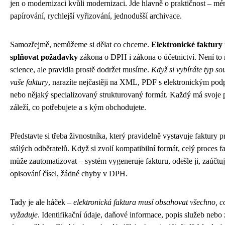
jen o modernizaci kvůli modernizaci. Jde hlavně o praktičnost – mé
papírování, rychlejší vyřizování, jednodušší archivace.
Samozřejmě, nemůžeme si dělat co chceme.
Elektronické faktury
splňovat požadavky
zákona o DPH i zákona o účetnictví. Není to 
science, ale pravidla prostě dodržet musíme.
Když si vybíráte typ s
vaše faktury
, narazíte nejčastěji na XML, PDF s elektronickým pod
nebo nějaký specializovaný strukturovaný formát. Každý má svoje 
záleží, co potřebujete a s kým obchodujete.
Představte si třeba živnostníka, který pravidelně vystavuje faktury p
stálých odběratelů. Když si zvolí kompatibilní formát, celý proces f
může zautomatizovat – systém vygeneruje fakturu, odešle ji, zaúčtu
opisování čísel, žádné chyby v DPH.
Tady je ale háček –
elektronická faktura musí obsahovat všechno, c
vyžaduje
. Identifikační údaje, daňové informace, popis služeb nebo 