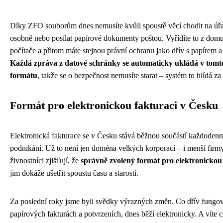
Díky ZFO souborům dnes nemusíte kvůli spoustě věcí chodit na úř
osobně nebo posílat papírové dokumenty poštou. Vyřídíte to z dom
počítače a přitom máte stejnou právní ochranu jako dřív s papírem a 
Každá zpráva z datové schránky se automaticky ukládá v tomt
formátu
, takže se o bezpečnost nemusíte starat – systém to hlídá za
Formát pro elektronickou fakturaci v Česku
Elektronická fakturace se v Česku stává běžnou součástí každoden
podnikání. Už to není jen doména velkých korporací – i menší firm
živnostníci zjišťují, že
správně zvolený formát pro elektronickou
jim dokáže ušetřit spoustu času a starostí.
Za poslední roky jsme byli svědky výrazných změn. Co dřív fungov
papírových fakturách a potvrzeních, dnes běží elektronicky. A víte 