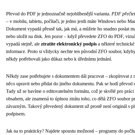
Převod do PDF je jednoznačně nejoblíbenější varianta.
PDF přečtet
– v mobilu, tabletu, počítači, je jedno jestli máte Windows nebo Ma
Dokument vypadá přesně tak, jak má, a můžete ho snadno poslat m
nebo uložit na disk. Jen pozor – když převedete ZFO do PDF, vizuá
vypadá stejně, ale
ztratíte elektronický podpis
a některé technické
informace. Proto si vždycky nechte ten původní ZFO soubor, kdyby
někdy potřebovali jako důkaz nebo k úřednímu jednání.
Někdy zase potřebujete s dokumentem dál pracovat – zkopírovat z ně
něco upravit nebo přidat do jiného dokumentu. Pak se hodí převod
Tady už se bavíme o editovatelném formátu, což je skvělé pro práci 
obsahem, ale znamená to úplnou ztrátu toho, co dělá ZFO soubor p
závazným. Takový převedený dokument už prostě není originál s p
podpisem.
Jak na to prakticky? Najdete spoustu možností – programy do počíta