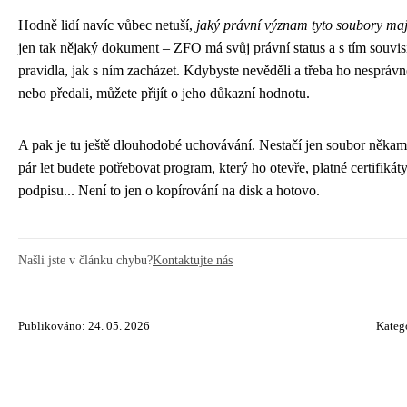
Hodně lidí navíc vůbec netuší,
jaký právní význam tyto soubory maj
jen tak nějaký dokument – ZFO má svůj právní status a s tím souvisí
pravidla, jak s ním zacházet. Kdybyste nevěděli a třeba ho nesprávn
nebo předali, můžete přijít o jeho důkazní hodnotu.
A pak je tu ještě dlouhodobé uchovávání. Nestačí jen soubor někam 
pár let budete potřebovat program, který ho otevře, platné certifikát
podpisu... Není to jen o kopírování na disk a hotovo.
Našli jste v článku chybu?
Kontaktujte nás
Publikováno: 24. 05. 2026
Kateg