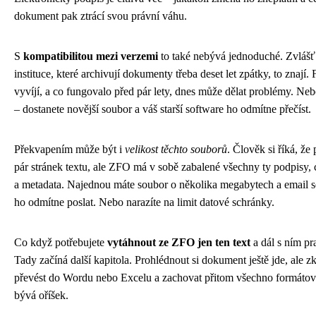
dokument pak ztrácí svou právní váhu.
S
kompatibilitou mezi verzemi
to také nebývá jednoduché. Zvlášť
instituce, které archivují dokumenty třeba deset let zpátky, to znají.
vyvíjí, a co fungovalo před pár lety, dnes může dělat problémy. Ne
– dostanete novější soubor a váš starší software ho odmítne přečíst.
Překvapením může být i
velikost těchto souborů
. Člověk si říká, že 
pár stránek textu, ale ZFO má v sobě zabalené všechny ty podpisy, c
a metadata. Najednou máte soubor o několika megabytech a email 
ho odmítne poslat. Nebo narazíte na limit datové schránky.
Co když potřebujete
vytáhnout ze ZFO jen ten text
a dál s ním pr
Tady začíná další kapitola. Prohlédnout si dokument ještě jde, ale z
převést do Wordu nebo Excelu a zachovat přitom všechno formátov
bývá oříšek.