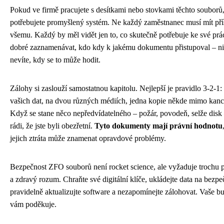
Pokud ve firmě pracujete s desítkami nebo stovkami těchto souborů
potřebujete promyšlený systém. Ne každý zaměstnanec musí mít pří
všemu. Každý by měl vidět jen to, co skutečně potřebuje ke své prác
dobré zaznamenávat, kdo kdy k jakému dokumentu přistupoval – n
nevíte, kdy se to může hodit.
Zálohy si zaslouží samostatnou kapitolu. Nejlepší je pravidlo 3-2-1: 
vašich dat, na dvou různých médiích, jedna kopie někde mimo kanc
Když se stane něco nepředvídatelného – požár, povodeň, selže disk
rádi, že jste byli obezřetní.
Tyto dokumenty mají právní hodnotu
jejich ztráta může znamenat opravdové problémy.
Bezpečnost ZFO souborů není rocket science, ale vyžaduje trochu 
a zdravý rozum. Chraňte své digitální klíče, ukládejte data na bezpe
pravidelně aktualizujte software a nezapomínejte zálohovat. Vaše bu
vám poděkuje.