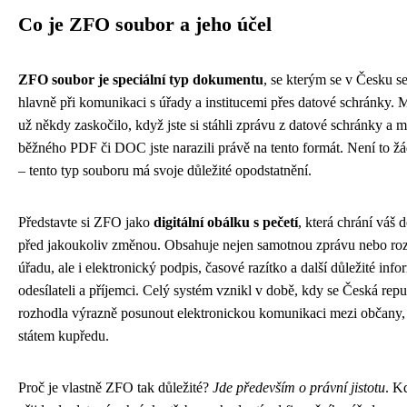
Co je ZFO soubor a jeho účel
ZFO soubor je speciální typ dokumentu
, se kterým se v Česku se
hlavně při komunikaci s úřady a institucemi přes datové schránky.
už někdy zaskočilo, když jste si stáhli zprávu z datové schránky a m
běžného PDF či DOC jste narazili právě na tento formát. Není to ž
– tento typ souboru má svoje důležité opodstatnění.
Představte si ZFO jako
digitální obálku s pečetí
, která chrání váš
před jakoukoliv změnou. Obsahuje nejen samotnou zprávu nebo ro
úřadu, ale i elektronický podpis, časové razítko a další důležité inf
odesílateli a příjemci. Celý systém vznikl v době, kdy se Česká repu
rozhodla výrazně posunout elektronickou komunikaci mezi občany,
státem kupředu.
Proč je vlastně ZFO tak důležité?
Jde především o právní jistotu
. K