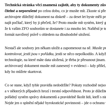
Technická stránka věci znamená zajistit, aby ty dokumenty zůs
čitelné a neporušené
po celou dobu, co je musíte mít. Zkuste si pře
archivujete důležitý dokument na disketě – za deset let byste měli 
najít počítač, který by ji přečetl, že? Proto musíte mít systém, který 
že k vašim ZFO souborům se dostanete i za mnoho let. Naštěstí je t
formát navržený právě s ohledem na dlouhodobé uložení.
Nestačí ale soubory jen někam uložit a zapomenout na ně.
Musíte p
kontrolovat, jestli jsou v pořádku
, jestli se něco nepoškodilo. A kdy
technologie, na které máte data uložená, je třeba je přesunout jinam
archivovaný dokument musíte mít zanesený v evidenci – kdy přišel,
kdy ho můžete skartovat.
Co se stane, když tyhle pravidla nedodržíte? Pokuty rozhodně nejso
a v některých případech hrozí i trestní odpovědnost. Proto je důležit
pořádný systém správy dokumentů a pravidelně školit lidi, kteří s ni
Nejde jen o splnění nějaké byrokratické povinnosti – jde o ochranu 