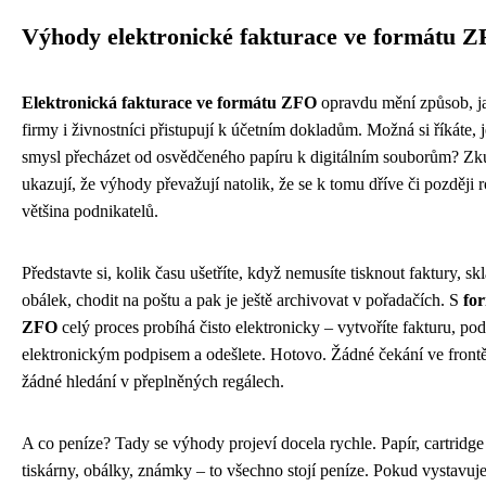
Výhody elektronické fakturace ve formátu 
Elektronická fakturace ve formátu ZFO
opravdu mění způsob, 
firmy i živnostníci přistupují k účetním dokladům. Možná si říkáte, j
smysl přecházet od osvědčeného papíru k digitálním souborům? Zk
ukazují, že výhody převažují natolik, že se k tomu dříve či později
většina podnikatelů.
Představte si, kolik času ušetříte, když nemusíte tisknout faktury, skl
obálek, chodit na poštu a pak je ještě archivovat v pořadačích. S
fo
ZFO
celý proces probíhá čisto elektronicky – vytvoříte fakturu, pode
elektronickým podpisem a odešlete. Hotovo. Žádné čekání ve frontě
žádné hledání v přeplněných regálech.
A co peníze? Tady se výhody projeví docela rychle. Papír, cartridge
tiskárny, obálky, známky – to všechno stojí peníze. Pokud vystavuje