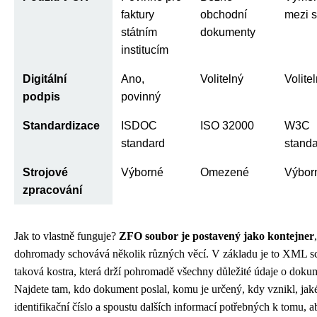
faktury
obchodní
mezi 
státním
dokumenty
institucím
Digitální
Ano,
Volitelný
Volite
podpis
povinný
Standardizace
ISDOC
ISO 32000
W3C
standard
stand
Strojové
Výborné
Omezené
Výbor
zpracování
Jak to vlastně funguje?
ZFO soubor je postavený jako kontejner
dohromady schovává několik různých věcí. V základu je to XML 
taková kostra, která drží pohromadě všechny důležité údaje o doku
Najdete tam, kdo dokument poslal, komu je určený, kdy vznikl, jak
identifikační číslo a spoustu dalších informací potřebných k tomu, a