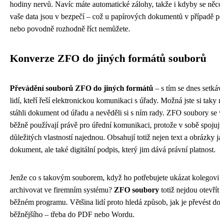
hodiny nervů. Navíc máte automatické zálohy, takže i kdyby se něco
vaše data jsou v bezpečí – což u papírových dokumentů v případě 
nebo povodně rozhodně říct nemůžete.
Konverze ZFO do jiných formátů souborů
Převádění souborů ZFO do jiných formátů
– s tím se dnes setká
lidí, kteří řeší elektronickou komunikaci s úřady. Možná jste si taky
stáhli dokument od úřadu a nevěděli si s ním rady. ZFO soubory se
běžně používají právě pro úřední komunikaci, protože v sobě spojuj
důležitých vlastností najednou. Obsahují totiž nejen text a obrázky 
dokument, ale také digitální podpis, který jim dává právní platnost.
Jenže co s takovým souborem, když ho potřebujete ukázat kolegovi
archivovat ve firemním systému?
ZFO soubory
totiž nejdou otevří
běžném programu. Většina lidí proto hledá způsob, jak je převést d
běžnějšího – třeba do PDF nebo Wordu.