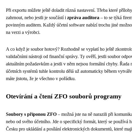
Při exportu můžete ještě doladit různá nastavení. Třeba které příloh
zahrnout, nebo jestli je součástí i
zpráva auditora
– to se týká firem
povinným auditem. Každý účetní software nabízí trochu jiné možnost
na verzi a výrobci.
A co když je soubor hotový? Rozhodně se vyplatí ho ještě zkontrol
validačními nástroji od finanční správy. Ty ověří, jestli soubor odpo
aktuálním požadavkům a jestli v něm nejsou formální chyby. Řada
účetních systémů tuhle kontrolu dělá už automaticky během vytváře
máte jistotu, že je všechno v pořádku.
Otevírání a čtení ZFO souborů programy
Soubory s příponou ZFO
– možná jste na ně narazili při komunika
nebo od svého účetního. Jde o specifický formát, který se používá 
Česku pro ukládání a posílání elektronických dokumentů, které mají