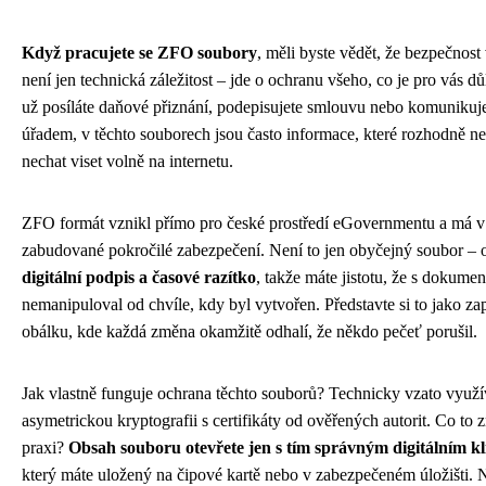
Když pracujete se ZFO soubory
, měli byste vědět, že bezpečnost 
není jen technická záležitost – jde o ochranu všeho, co je pro vás dů
už posíláte daňové přiznání, podepisujete smlouvu nebo komunikuje
úřadem, v těchto souborech jsou často informace, které rozhodně n
nechat viset volně na internetu.
ZFO formát vznikl přímo pro české prostředí eGovernmentu a má v
zabudované pokročilé zabezpečení. Není to jen obyčejný soubor – 
digitální podpis a časové razítko
, takže máte jistotu, že s dokume
nemanipuloval od chvíle, kdy byl vytvořen. Představte si to jako z
obálku, kde každá změna okamžitě odhalí, že někdo pečeť porušil.
Jak vlastně funguje ochrana těchto souborů? Technicky vzato využí
asymetrickou kryptografii s certifikáty od ověřených autorit. Co to
praxi?
Obsah souboru otevřete jen s tím správným digitálním k
který máte uložený na čipové kartě nebo v zabezpečeném úložišti. 