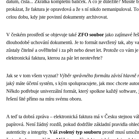
datum, čísla... Zkrátka kompletní balíček. A co je důležité? Musíte 
prokázat, že faktura je opravdová a že s ní nikdo nemanipuloval. To 
celou dobu, kdy jste povinní dokumenty archivovat.
V českém prostředí se objevuje také
ZFO soubor
jako zajímavé řeš
dlouhodobé uchování dokumentů. Je to formát navržený tak, aby va
zůstaly čitelné a ověřitelné i za pět nebo deset let. Protože co vám je
elektronická faktura, kterou za pár let neotevřete?
Jak se v tom všem vyznat?
Výběr správného formátu závisí hlavně 
jaký máte účetní systém, s kým spolupracujete, jak moc chcete auto
Někdo potřebuje univerzální formát, který spolkne každý software, 
řešení šité přímo na míru svému oboru.
A teď ta dobrá zpráva – elektronická faktura má v Česku stejnou vá
papírová. Není žádný rozdíl, pokud dodržíte základní pravidla ohle
autenticity a integrity.
Váš zvolený typ souboru
prostě musí umožni