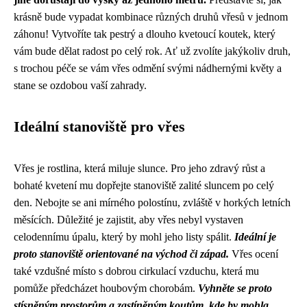
krásně bude vypadat kombinace různých druhů vřesů v jednom
záhonu! Vytvoříte tak pestrý a dlouho kvetoucí koutek, který
vám bude dělat radost po celý rok. Ať už zvolíte jakýkoliv druh,
s trochou péče se vám vřes odmění svými nádhernými květy a
stane se ozdobou vaší zahrady.
Ideální stanoviště pro vřes
Vřes je rostlina, která miluje slunce. Pro jeho zdravý růst a
bohaté kvetení mu dopřejte stanoviště zalité sluncem po celý
den. Nebojte se ani mírného polostínu, zvláště v horkých letních
měsících. Důležité je zajistit, aby vřes nebyl vystaven
celodennímu úpalu, který by mohl jeho listy spálit.
Ideální je
proto stanoviště orientované na východ či západ.
Vřes ocení
také vzdušné místo s dobrou cirkulací vzduchu, která mu
pomůže předcházet houbovým chorobám.
Vyhněte se proto
stísněným prostorům a zastíněným koutům, kde by mohla