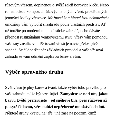
růžovým vřesem, doplněnou o svěží zeleň borovice kleče. Nebo
romantickou kompozici růžových a bílých vřesů, prokládaných
jemnými kvítky vřesovce.
Možnosti kombinací jsou nekonečné
a
umožňují vám vytvořit si zahradu podle vlastních představ. Ať
už toužíte po moderní minimalistické zahradě, nebo dáváte
přednost rustikálnímu venkovskému stylu, vřesy vám pomohou
vaše sny zrealizovat. Pěstování vřesů je navíc překvapivě
snadné. Stačí dodržet pár základních pravidel a vaše vřesová
zahrada se vám odmění záplavou barev a vůní.
Výběr správného druhu
Svět vřesů je plný barev a tvarů, takže výběr toho pravého pro
vaši zahradu může být vzrušující.
Zamyslete se nad tím, jakou
barvu květů preferujete – od sněhově bílé, přes růžovou až
po sytě fialovou, vřes nabízí nepřeberné množství odstínů.
Některé druhy kvetou na jaře, jiné zase na podzim, čímž