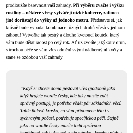
prodloužíte barevnost vaší zahrady.
Při výběru zvažte i výšku
rostliny – některé vřesy vytvářejí nízké koberce, zatímco
jiné dorůstají do výšky až jednoho metru.
Představte si, jak
krásně bude vypadat kombinace různých druhů vřesů v jednom
záhonu! Vytvoříte tak pestrý a dlouho kvetoucí koutek, který
vám bude dělat radost po celý rok. Ať už zvolíte jakýkoliv druh,
s trochou péče se vám vřes odmění svými nádhernými květy a
stane se ozdobou vaší zahrady.
Když si chcete doma pěstovat vřes (podobně jako
když hrajete wordle česky, kde taky musíte znát
správný postup), je potřeba vědět pár základních věcí.
Tahle fialová kráska, co vám připomene léto i v
sychravým počasí, potřebuje specifickou péči. Stejně
jako na
wordle česky
musíte trefit správnou
kombinaci, tak i vřes má svoje nároky - kyselou půdu s