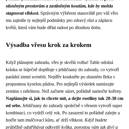
stísněným prostorům a zastíněným koutům, kde by mohla
stagnovat vlhkost.
Správným výběrem stanoviště pro váš vřes
mu zajistíte ty nejlepší podmínky pro zdravý růst a záplavu
květů, která vám bude dělat radost po dlouhou dobu.
Výsadba vřesu krok za krokem
Když plánujete zahradu, vřes je skvělá volba! Tahle odolná
kráska se báječně doplňuje s
jehličnany do zahrady
, co vytvoří
parádní zimní scenérii. Nejdřív koukněte po slunném fleku s
propustnou kyselou půdou. Pro nejlepší výsledek namixujte
zeminu s rašelinou. Než začnete sázet, pořádně namočte kořeny.
Naplánujte si, jak to chcete mít, a dejte rostliny tak 20-30 cm
od sebe.
Jehličnany do zahrady společně s vřesem vytvoří super
kombinaci, co vydrží celý rok. Po zasazení to pořádně zalejte a
hoďte tam mulčovací kůru, ať drží vlhkost.
Když budete
průběžně odstřihávat odkvetlý kvítka, porostou vám jak divý a