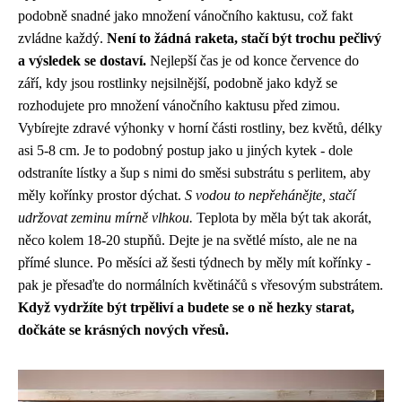
podobně snadné jako
množení vánočního kaktusu
, což fakt
zvládne každý.
Není to žádná raketa, stačí být trochu pečlivý
a výsledek se dostaví.
Nejlepší čas je od konce července do
září, kdy jsou rostlinky nejsilnější, podobně jako když se
rozhodujete pro množení vánočního kaktusu před zimou.
Vybírejte zdravé výhonky v horní části rostliny, bez květů, délky
asi 5-8 cm. Je to podobný postup jako u jiných kytek - dole
odstraníte lístky a šup s nimi do směsi substrátu s perlitem, aby
měly kořínky prostor dýchat.
S vodou to nepřehánějte, stačí
udržovat zeminu mírně vlhkou.
Teplota by měla být tak akorát,
něco kolem 18-20 stupňů. Dejte je na světlé místo, ale ne na
přímé slunce. Po měsíci až šesti týdnech by měly mít kořínky -
pak je přesaďte do normálních květináčů s vřesovým substrátem.
Když vydržíte být trpěliví a budete se o ně hezky starat,
dočkáte se krásných nových vřesů.