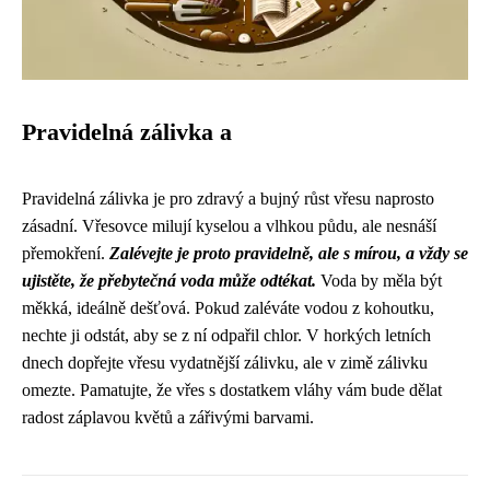
Pravidelná zálivka a
Pravidelná zálivka je pro zdravý a bujný růst vřesu naprosto
zásadní. Vřesovce milují kyselou a vlhkou půdu, ale nesnáší
přemokření.
Zalévejte je proto pravidelně, ale s mírou, a vždy se
ujistěte, že přebytečná voda může odtékat.
Voda by měla být
měkká, ideálně dešťová. Pokud zaléváte vodou z kohoutku,
nechte ji odstát, aby se z ní odpařil chlor. V horkých letních
dnech dopřejte vřesu vydatnější zálivku, ale v zimě zálivku
omezte. Pamatujte, že vřes s dostatkem vláhy vám bude dělat
radost záplavou květů a zářivými barvami.