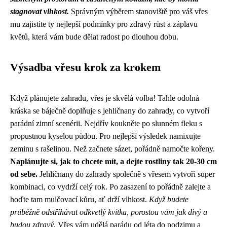
stagnovat vlhkost.
Správným výběrem stanoviště pro váš vřes
mu zajistíte ty nejlepší podmínky pro zdravý růst a záplavu
květů, která vám bude dělat radost po dlouhou dobu.
Výsadba vřesu krok za krokem
Když plánujete zahradu, vřes je skvělá volba! Tahle odolná
kráska se báječně doplňuje s
jehličnany do zahrady
, co vytvoří
parádní zimní scenérii. Nejdřív koukněte po slunném fleku s
propustnou kyselou půdou. Pro nejlepší výsledek namixujte
zeminu s rašelinou. Než začnete sázet, pořádně namočte kořeny.
Naplánujte si, jak to chcete mít, a dejte rostliny tak 20-30 cm
od sebe.
Jehličnany do zahrady společně s vřesem vytvoří super
kombinaci, co vydrží celý rok. Po zasazení to pořádně zalejte a
hoďte tam mulčovací kůru, ať drží vlhkost.
Když budete
průběžně odstřihávat odkvetlý kvítka, porostou vám jak divý a
budou zdravý.
Vřes vám udělá parádu od léta do podzimu a