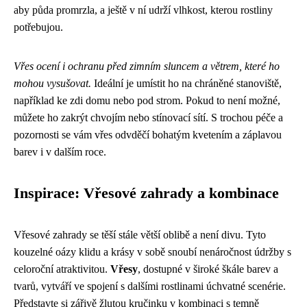
aby půda promrzla, a ještě v ní udrží vlhkost, kterou rostliny
potřebujou.
Vřes ocení i ochranu před zimním sluncem a větrem, které ho
mohou vysušovat.
Ideální je umístit ho na chráněné stanoviště,
například ke zdi domu nebo pod strom. Pokud to není možné,
můžete ho zakrýt chvojím nebo stínovací sítí. S trochou péče a
pozornosti se vám vřes odvděčí bohatým kvetením a záplavou
barev i v dalším roce.
Inspirace: Vřesové zahrady a kombinace
Vřesové zahrady se těší stále větší oblibě a není divu. Tyto
kouzelné oázy klidu a krásy v sobě snoubí nenáročnost údržby s
celoroční atraktivitou.
Vřesy
, dostupné v široké škále barev a
tvarů, vytváří ve spojení s dalšími rostlinami úchvatné scenérie.
Představte si zářivě žlutou kručinku v kombinaci s temně