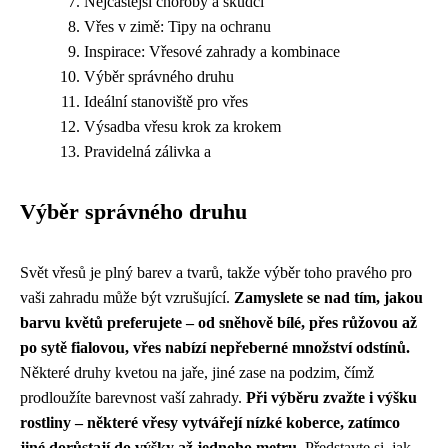
Nejčastější choroby a škůdci
Vřes v zimě: Tipy na ochranu
Inspirace: Vřesové zahrady a kombinace
Výběr správného druhu
Ideální stanoviště pro vřes
Výsadba vřesu krok za krokem
Pravidelná zálivka a
Výběr správného druhu
Svět vřesů je plný barev a tvarů, takže výběr toho pravého pro
vaši zahradu může být vzrušující.
Zamyslete se nad tím, jakou
barvu květů preferujete – od sněhově bílé, přes růžovou až
po sytě fialovou, vřes nabízí nepřeberné množství odstínů.
Některé druhy kvetou na jaře, jiné zase na podzim, čímž
prodloužíte barevnost vaší zahrady.
Při výběru zvažte i výšku
rostliny – některé vřesy vytvářejí nízké koberce, zatímco
jiné dorůstají do výšky až jednoho metru.
Představte si, jak