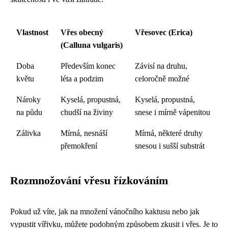
Vlastnost
Vřes obecný
Vřesovec (Erica)
(Calluna vulgaris)
Doba
Především konec
Závisí na druhu,
květu
léta a podzim
celoročně možné
Nároky
Kyselá, propustná,
Kyselá, propustná,
na půdu
chudší na živiny
snese i mírně vápenitou
Zálivka
Mírná, nesnáší
Mírná, některé druhy
přemokření
snesou i sušší substrát
Rozmnožování vřesu řízkováním
Pokud už víte, jak na množení vánočního kaktusu nebo jak
vypustit vířivku, můžete podobným způsobem zkusit i vřes. Je to