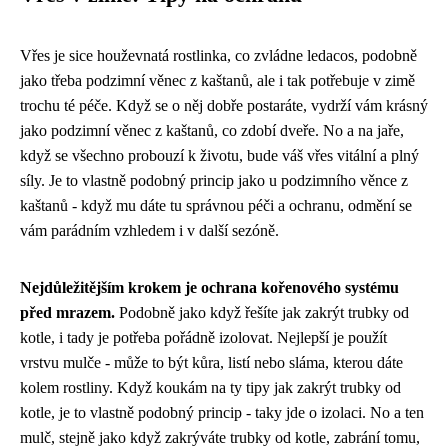
Vřes je sice houževnatá rostlinka, co zvládne ledacos, podobně
jako třeba podzimní věnec z kaštanů, ale i tak potřebuje v zimě
trochu té péče. Když se o něj dobře postaráte, vydrží vám krásný
jako
podzimní věnec z kaštanů
, co zdobí dveře. No a na jaře,
když se všechno probouzí k životu, bude váš vřes vitální a plný
síly. Je to vlastně podobný princip jako u podzimního věnce z
kaštanů - když mu dáte tu správnou péči a ochranu, odmění se
vám parádním vzhledem i v další sezóně.
Nejdůležitějším krokem je ochrana kořenového systému
před mrazem.
Podobně jako když řešíte jak zakrýt trubky od
kotle, i tady je potřeba pořádně izolovat. Nejlepší je použít
vrstvu mulče - může to být kůra, listí nebo sláma, kterou dáte
kolem rostliny. Když koukám na ty
tipy jak zakrýt trubky od
kotle
, je to vlastně podobný princip - taky jde o izolaci. No a ten
mulč, stejně jako když zakrýváte trubky od kotle, zabrání tomu,