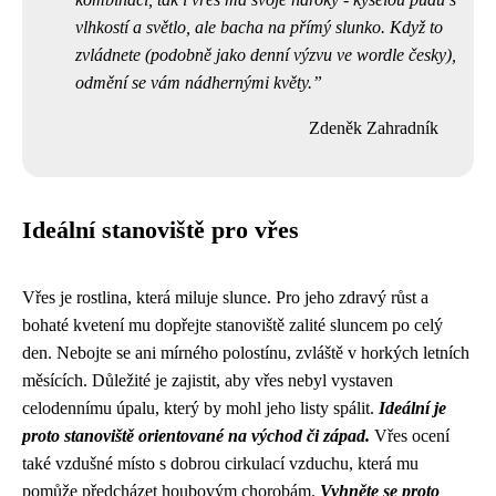
vlhkostí a světlo, ale bacha na přímý slunko. Když to
zvládnete (podobně jako denní výzvu ve wordle česky),
odmění se vám nádhernými květy.
Zdeněk Zahradník
Ideální stanoviště pro vřes
Vřes je rostlina, která miluje slunce. Pro jeho zdravý růst a
bohaté kvetení mu dopřejte stanoviště zalité sluncem po celý
den. Nebojte se ani mírného polostínu, zvláště v horkých letních
měsících. Důležité je zajistit, aby vřes nebyl vystaven
celodennímu úpalu, který by mohl jeho listy spálit.
Ideální je
proto stanoviště orientované na východ či západ.
Vřes ocení
také vzdušné místo s dobrou cirkulací vzduchu, která mu
pomůže předcházet houbovým chorobám.
Vyhněte se proto