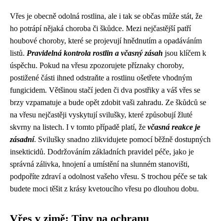
Vřes je obecně odolná rostlina, ale i tak se občas může stát, že
ho potrápí nějaká choroba či škůdce. Mezi nejčastější patří
houbové choroby, které se projevují hnědnutím a opadáváním
listů.
Pravidelná kontrola rostlin a včasný zásah
jsou klíčem k
úspěchu. Pokud na vřesu zpozorujete příznaky choroby,
postižené části ihned odstraňte a rostlinu ošetřete vhodným
fungicidem. Většinou stačí jeden či dva postřiky a váš vřes se
brzy vzpamatuje a bude opět zdobit vaši zahradu. Ze škůdců se
na vřesu nejčastěji vyskytují svilušky, které způsobují žluté
skvrny na listech. I v tomto případě platí, že
včasná reakce je
zásadní
. Svilušky snadno zlikvidujete pomocí běžně dostupných
insekticidů. Dodržováním základních pravidel péče, jako je
správná zálivka, hnojení a umístění na slunném stanovišti,
podpoříte zdraví a odolnost vašeho vřesu. S trochou péče se tak
budete moci těšit z krásy kvetoucího vřesu po dlouhou dobu.
Vřes v zimě: Tipy na ochranu