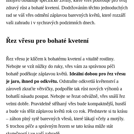
hnojivo obsahuje specifické živiny, které vřes potřebuje pro svůj
zdravý růst a bohaté kvetení. Dodržováním těchto jednoduchých
rad se váš vřes odmění záplavou barevných květů, které rozzáří
vaši zahradu i v sychravých podzimních dnech.
Řez vřesu pro bohaté kvetení
Řez vřesu je klíčem k bohatému kvetení a vitalitě rostliny.
Nebojte se vzít nůžky do ruky, vřes vám za správnou péči
bohatě poděkuje záplavou květů.
Ideální dobou pro řez vřesu
je jaro, ihned po odkvětu.
Odstraňte odkvetlá květenství a
zároveň zkraťte větvičky, podpoříte tak růst nových výhonů a
bohatší násadu poupat. Nebojte se řezat odvážně, vřes snáší řez
velmi dobře. Pravidelně stříhaný vřes bude kompaktnější, hustší
a bude vás těšit záplavou květů rok co rok. Představte si tu krásu
– záhon plný sytě barevných vřesů, které lákají včely a motýly.
S trochou péče a správným řezem se tato krása může stát
skutečností i ve vaší zahradě.