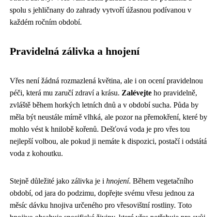
spolu s jehličnany do zahrady vytvoří úžasnou podívanou v
každém ročním období.
Pravidelná zálivka a hnojení
Vřes není žádná rozmazlená květina, ale i on ocení pravidelnou
péči, která mu zaručí zdraví a krásu.
Zalévejte
ho pravidelně,
zvláště během horkých letních dnů a v období sucha. Půda by
měla být neustále mírně vlhká, ale pozor na přemokření, které by
mohlo vést k hnilobě kořenů. Dešťová voda je pro vřes tou
nejlepší volbou, ale pokud ji nemáte k dispozici, postačí i odstátá
voda z kohoutku.
Stejně důležité jako zálivka je i
hnojení
. Během vegetačního
období, od jara do podzimu, dopřejte svému vřesu jednou za
měsíc dávku hnojiva určeného pro vřesovištní rostliny. Toto