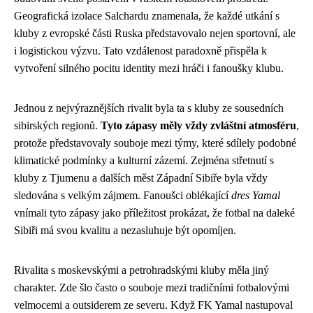
Geografická izolace Salchardu znamenala, že každé utkání s
kluby z evropské části Ruska představovalo nejen sportovní, ale
i logistickou výzvu. Tato vzdálenost paradoxně přispěla k
vytvoření silného pocitu identity mezi hráči i fanoušky klubu.
Jednou z nejvýraznějších rivalit byla ta s kluby ze sousedních
sibirských regionů.
Tyto zápasy měly vždy zvláštní atmosféru
,
protože představovaly souboje mezi týmy, které sdílely podobné
klimatické podmínky a kulturní zázemí. Zejména střetnutí s
kluby z Tjumenu a dalších měst Západní Sibiře byla vždy
sledována s velkým zájmem. Fanoušci oblékající
dres Yamal
vnímali tyto zápasy jako příležitost prokázat, že fotbal na daleké
Sibiři má svou kvalitu a nezasluhuje být opomíjen.
Rivalita s moskevskými a petrohradskými kluby měla jiný
charakter. Zde šlo často o souboje mezi tradičními fotbalovými
velmocemi a outsiderem ze severu. Když FK Yamal nastupoval