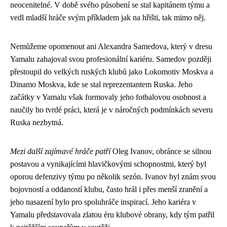
neocenitelné. V době svého působení se stal kapitánem týmu a
vedl mladší hráče svým příkladem jak na hřišti, tak mimo něj.
Nemůžeme opomenout ani Alexandra Samedova, který v dresu
Yamalu zahajoval svou profesionální kariéru. Samedov později
přestoupil do velkých ruských klubů jako Lokomotiv Moskva a
Dinamo Moskva, kde se stal reprezentantem Ruska. Jeho
začátky v Yamalu však formovaly jeho fotbalovou osobnost a
naučily ho tvrdé práci, která je v náročných podmínkách severu
Ruska nezbytná.
Mezi další zajímavé hráče patří
Oleg Ivanov, obránce se silnou
postavou a vynikajícími hlavičkovými schopnostmi, který byl
oporou defenzivy týmu po několik sezón. Ivanov byl znám svou
bojovností a oddaností klubu, často hrál i přes menší zranění a
jeho nasazení bylo pro spoluhráče inspirací. Jeho kariéra v
Yamalu představovala zlatou éru klubové obrany, kdy tým patřil