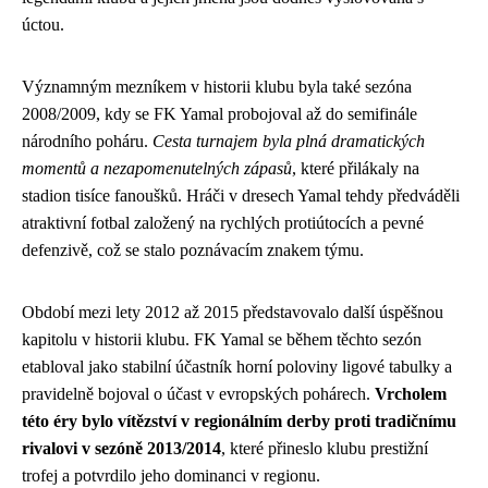
úctou.
Významným mezníkem v historii klubu byla také sezóna
2008/2009, kdy se FK Yamal probojoval až do semifinále
národního poháru.
Cesta turnajem byla plná dramatických
momentů a nezapomenutelných zápasů
, které přilákaly na
stadion tisíce fanoušků. Hráči v dresech Yamal tehdy předváděli
atraktivní fotbal založený na rychlých protiútocích a pevné
defenzivě, což se stalo poznávacím znakem týmu.
Období mezi lety 2012 až 2015 představovalo další úspěšnou
kapitolu v historii klubu. FK Yamal se během těchto sezón
etabloval jako stabilní účastník horní poloviny ligové tabulky a
pravidelně bojoval o účast v evropských pohárech.
Vrcholem
této éry bylo vítězství v regionálním derby proti tradičnímu
rivalovi v sezóně 2013/2014
, které přineslo klubu prestižní
trofej a potvrdilo jeho dominanci v regionu.