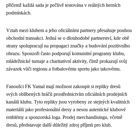
přičemž každá sada je pečlivě testována v reálných herních
podmínkách.
Vztah mezi klubem a jeho oficiálními partnery přesahuje pouhou
obchodní transakci. Jedná se o dlouhodobé partnerství, kde obě
strany spolupracují na propagaci značky a budování pozitivního
obrazu. Sponzoři často podporují komunitní programy klubu,
mládežnické turnaje a charitativní aktivity, čímž prokazují svůj
závazek vůči regionu a fotbalovému sportu jako takovému.
Fanoušci FK Yamal mají možnost zakoupit si repliky dresů
svých oblíbených hráčů prostřednictvím oficiálních prodejních
kanálů klubu. Tyto repliky jsou vyrobeny ze stejných kvalitních
materiálů jako profesionální dresy a nesou autentické klubové
emblémy a sponzorská loga. Prodej merchandisingu, včetně
dresů, představuje další důležitý zdroj příjmů pro klub.