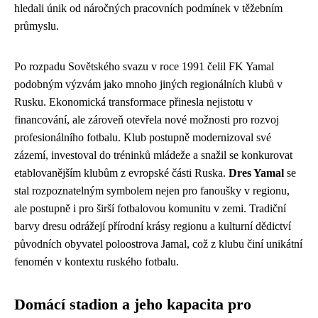
hledali únik od náročných pracovních podmínek v těžebním
průmyslu.
Po rozpadu Sovětského svazu v roce 1991 čelil FK Yamal
podobným výzvám jako mnoho jiných regionálních klubů v
Rusku. Ekonomická transformace přinesla nejistotu v
financování, ale zároveň otevřela nové možnosti pro rozvoj
profesionálního fotbalu. Klub postupně modernizoval své
zázemí, investoval do tréninků mládeže a snažil se konkurovat
etablovanějším klubům z evropské části Ruska.
Dres Yamal
se
stal rozpoznatelným symbolem nejen pro fanoušky v regionu,
ale postupně i pro širší fotbalovou komunitu v zemi. Tradiční
barvy dresu odrážejí přírodní krásy regionu a kulturní dědictví
původních obyvatel poloostrova Jamal, což z klubu činí unikátní
fenomén v kontextu ruského fotbalu.
Domácí stadion a jeho kapacita pro