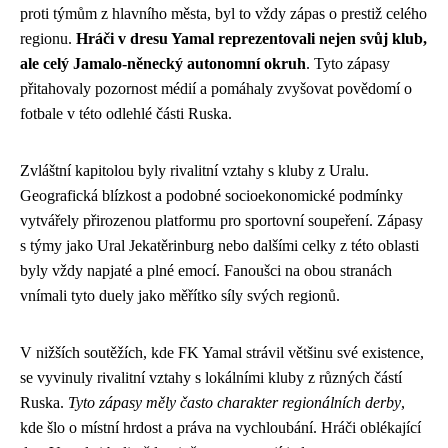
proti týmům z hlavního města, byl to vždy zápas o prestiž celého
regionu.
Hráči v dresu Yamal reprezentovali nejen svůj klub,
ale celý Jamalo-něnecký autonomní okruh
. Tyto zápasy
přitahovaly pozornost médií a pomáhaly zvyšovat povědomí o
fotbale v této odlehlé části Ruska.
Zvláštní kapitolou byly rivalitní vztahy s kluby z Uralu.
Geografická blízkost a podobné socioekonomické podmínky
vytvářely přirozenou platformu pro sportovní soupeření. Zápasy
s týmy jako Ural Jekatěrinburg nebo dalšími celky z této oblasti
byly vždy napjaté a plné emocí. Fanoušci na obou stranách
vnímali tyto duely jako měřítko síly svých regionů.
V nižších soutěžích, kde FK Yamal strávil většinu své existence,
se vyvinuly rivalitní vztahy s lokálními kluby z různých částí
Ruska.
Tyto zápasy měly často charakter regionálních derby
,
kde šlo o místní hrdost a práva na vychloubání. Hráči oblékající