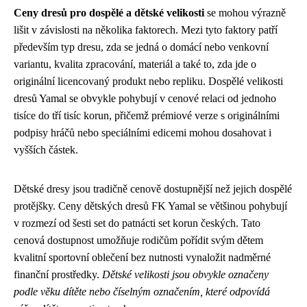
Ceny dresů pro dospělé a dětské velikosti
se mohou výrazně
lišit v závislosti na několika faktorech. Mezi tyto faktory patří
především typ dresu, zda se jedná o domácí nebo venkovní
variantu, kvalita zpracování, materiál a také to, zda jde o
originální licencovaný produkt nebo repliku. Dospělé velikosti
dresů Yamal se obvykle pohybují v cenové relaci od jednoho
tisíce do tří tisíc korun, přičemž prémiové verze s originálními
podpisy hráčů nebo speciálními edicemi mohou dosahovat i
vyšších částek.
Dětské dresy jsou tradičně cenově dostupnější než jejich dospělé
protějšky. Ceny dětských dresů FK Yamal se většinou pohybují
v rozmezí od šesti set do patnácti set korun českých. Tato
cenová dostupnost umožňuje rodičům pořídit svým dětem
kvalitní sportovní oblečení bez nutnosti vynaložit nadměrné
finanční prostředky.
Dětské velikosti jsou obvykle označeny
podle věku dítěte nebo číselným označením, které odpovídá