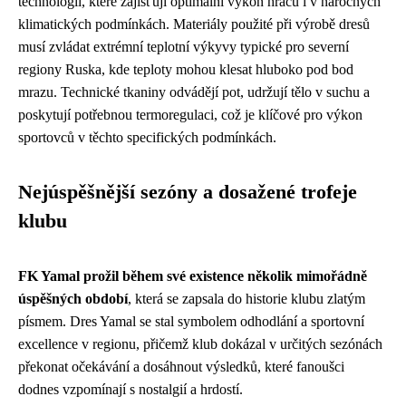
technologií, které zajišťují optimální výkon hráčů i v náročných
klimatických podmínkách. Materiály použité při výrobě dresů
musí zvládat extrémní teplotní výkyvy typické pro severní
regiony Ruska, kde teploty mohou klesat hluboko pod bod
mrazu. Technické tkaniny odvádějí pot, udržují tělo v suchu a
poskytují potřebnou termoregulaci, což je klíčové pro výkon
sportovců v těchto specifických podmínkách.
Nejúspěšnější sezóny a dosažené trofeje
klubu
FK Yamal prožil během své existence několik mimořádně
úspěšných období
, která se zapsala do historie klubu zlatým
písmem. Dres Yamal se stal symbolem odhodlání a sportovní
excellence v regionu, přičemž klub dokázal v určitých sezónách
překonat očekávání a dosáhnout výsledků, které fanoušci
dodnes vzpomínají s nostalgií a hrdostí.