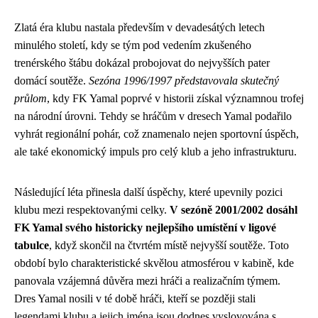
Zlatá éra klubu nastala především v devadesátých letech
minulého století, kdy se tým pod vedením zkušeného
trenérského štábu dokázal probojovat do nejvyšších pater
domácí soutěže.
Sezóna 1996/1997 představovala skutečný
průlom
, kdy FK Yamal poprvé v historii získal významnou trofej
na národní úrovni. Tehdy se hráčům v dresech Yamal podařilo
vyhrát regionální pohár, což znamenalo nejen sportovní úspěch,
ale také ekonomický impuls pro celý klub a jeho infrastrukturu.
Následující léta přinesla další úspěchy, které upevnily pozici
klubu mezi respektovanými celky.
V sezóně 2001/2002 dosáhl
FK Yamal svého historicky nejlepšího umístění v ligové
tabulce
, když skončil na čtvrtém místě nejvyšší soutěže. Toto
období bylo charakteristické skvělou atmosférou v kabině, kde
panovala vzájemná důvěra mezi hráči a realizačním týmem.
Dres Yamal nosili v té době hráči, kteří se později stali
legendami klubu a jejich jména jsou dodnes vyslovována s