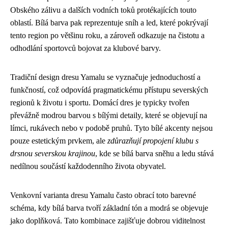
Obského zálivu a dalších vodních toků protékajících touto
oblastí. Bílá barva pak reprezentuje sníh a led, které pokrývají
tento region po většinu roku, a zároveň odkazuje na čistotu a
odhodlání sportovců bojovat za klubové barvy.
Tradiční design dresu Yamalu se vyznačuje jednoduchostí a
funkčností, což odpovídá pragmatickému přístupu severských
regionů k životu i sportu. Domácí dres je typicky tvořen
převážně modrou barvou s bílými detaily, které se objevují na
límci, rukávech nebo v podobě pruhů. Tyto bílé akcenty nejsou
pouze estetickým prvkem, ale
zdůrazňují propojení klubu s
drsnou severskou krajinou
, kde se bílá barva sněhu a ledu stává
nedílnou součástí každodenního života obyvatel.
Venkovní varianta dresu Yamalu často obrací toto barevné
schéma, kdy bílá barva tvoří základní tón a modrá se objevuje
jako doplňková. Tato kombinace zajišťuje dobrou viditelnost