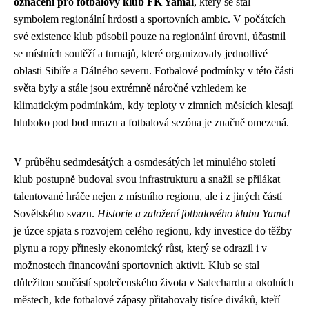
označení pro fotbalový klub FK Yamal
, který se stal
symbolem regionální hrdosti a sportovních ambic. V počátcích
své existence klub působil pouze na regionální úrovni, účastnil
se místních soutěží a turnajů, které organizovaly jednotlivé
oblasti Sibiře a Dálného severu. Fotbalové podmínky v této části
světa byly a stále jsou extrémně náročné vzhledem ke
klimatickým podmínkám, kdy teploty v zimních měsících klesají
hluboko pod bod mrazu a fotbalová sezóna je značně omezená.
V průběhu sedmdesátých a osmdesátých let minulého století
klub postupně budoval svou infrastrukturu a snažil se přilákat
talentované hráče nejen z místního regionu, ale i z jiných částí
Sovětského svazu.
Historie a založení fotbalového klubu Yamal
je úzce spjata s rozvojem celého regionu, kdy investice do těžby
plynu a ropy přinesly ekonomický růst, který se odrazil i v
možnostech financování sportovních aktivit. Klub se stal
důležitou součástí společenského života v Salechardu a okolních
městech, kde fotbalové zápasy přitahovaly tisíce diváků, kteří