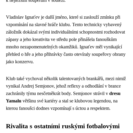
k nejtěžším soupeřům v soutěži.
Vladislav Ignaťev je další jméno, které si zaslouží zmínku při
vzpomínání na slavné hráče klubu. Tento technicky vybavený
záložník dokázal svými individuálními schopnostmi rozhodovat
zápasy a jeho kreativita ve středu pole přinášela fanouškům
mnoho nezapomenutelných okamžiků. Ignaťev měl vynikající
přehled o hře a jeho přihrávky často otevíraly soupeřovy obrany
jako konzervu.
Klub také vychoval několik talentovaných brankářů, mezi nimiž
vynikal Andrej Semjonov, jehož reflexy a odhodlání v brance
zachránily týmu nesčetněkrát body. Semjonov strávil v
dresu
Yamalu
většinu své kariéry a stal se klubovou legendou, na
kterou fanoušci dodnes vzpomínají s úctou a respektem.
Rivalita s ostatními ruskými fotbalovými