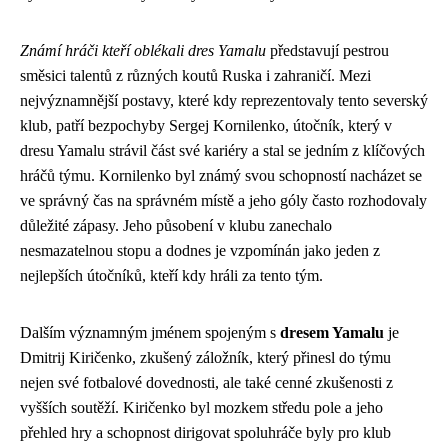
Známí hráči kteří oblékali dres Yamalu
představují pestrou
směsici talentů z různých koutů Ruska i zahraničí. Mezi
nejvýznamnější postavy, které kdy reprezentovaly tento severský
klub, patří bezpochyby Sergej Kornilenko, útočník, který v
dresu Yamalu strávil část své kariéry a stal se jedním z klíčových
hráčů týmu. Kornilenko byl známý svou schopností nacházet se
ve správný čas na správném místě a jeho góly často rozhodovaly
důležité zápasy. Jeho působení v klubu zanechalo
nesmazatelnou stopu a dodnes je vzpomínán jako jeden z
nejlepších útočníků, kteří kdy hráli za tento tým.
Dalším významným jménem spojeným s
dresem Yamalu
je
Dmitrij Kiričenko, zkušený záložník, který přinesl do týmu
nejen své fotbalové dovednosti, ale také cenné zkušenosti z
vyšších soutěží. Kiričenko byl mozkem středu pole a jeho
přehled hry a schopnost dirigovat spoluhráče byly pro klub