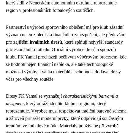
který sídlí v Nenetském autonomním okruhu a reprezentuje
region v profesionálních fotbalových soutěžích.
Partnerství s výrobci sportovního oblečení má pro klub zásadní
význam nejen z hlediska finančního zabezpečení, ale především
pro zajištění
kvalitních dresů
, které splňují nejvyšší standardy
profesionálního fotbalu. Oficiální výrobce dresů a sponzoři
klubu FK Yamal procházejí pečlivým výběrovým procesem, kde
se hodnotí nejen finanční nabídka, ale také technologické
možnosti výroby, kvalita materiálů a schopnost dodávat dresy
včas pro všechny soutěže.
Dresy FK Yamal se vyznačují
charakteristickými barvami a
designem
, který odráží identitu klubu a regionu, který
reprezentuje. Výrobce musí respektovat tradiční barevné schéma
a zároveň přinášet moderní prvky, které odpovídají současným
trendům ve fotbalové móde. Materiály používané při výrobě