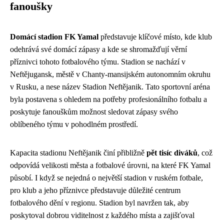
fanoušky
Domácí stadion FK Yamal
představuje klíčové místo, kde klub
odehrává své domácí zápasy a kde se shromažďují věrní
příznivci tohoto fotbalového týmu. Stadion se nachází v
Neftějugansk, městě v Chanty-mansijském autonomním okruhu
v Rusku, a nese název Stadion Neftějanik. Tato sportovní aréna
byla postavena s ohledem na potřeby profesionálního fotbalu a
poskytuje fanouškům možnost sledovat zápasy svého
oblíbeného týmu v pohodlném prostředí.
Kapacita stadionu Neftějanik činí přibližně
pět tisíc diváků
, což
odpovídá velikosti města a fotbalové úrovni, na které FK Yamal
působí. I když se nejedná o největší stadion v ruském fotbale,
pro klub a jeho příznivce představuje důležité centrum
fotbalového dění v regionu. Stadion byl navržen tak, aby
poskytoval dobrou viditelnost z každého místa a zajišťoval