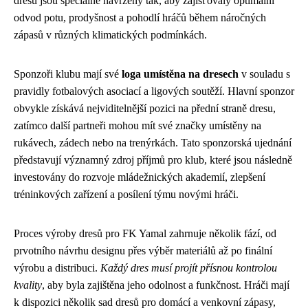
dresů jsou speciálně navrženy tak, aby zajišťovaly optimální
odvod potu, prodyšnost a pohodlí hráčů během náročných
zápasů v různých klimatických podmínkách.
Sponzoři klubu mají své
loga umístěna na dresech
v souladu s
pravidly fotbalových asociací a ligových soutěží. Hlavní sponzor
obvykle získává nejviditelnější pozici na přední straně dresu,
zatímco další partneři mohou mít své značky umístěny na
rukávech, zádech nebo na trenýrkách. Tato sponzorská ujednání
představují významný zdroj příjmů pro klub, které jsou následně
investovány do rozvoje mládežnických akademií, zlepšení
tréninkových zařízení a posílení týmu novými hráči.
Proces výroby dresů pro FK Yamal zahrnuje několik fází, od
prvotního návrhu designu přes výběr materiálů až po finální
výrobu a distribuci.
Každý dres musí projít přísnou kontrolou
kvality
, aby byla zajištěna jeho odolnost a funkčnost. Hráči mají
k dispozici několik sad dresů pro domácí a venkovní zápasy,