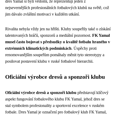
dres Yamal si byli vědomi, že reprezentují jeden z
nejsevernějších profesionálních fotbalových klubů na světě, což
jim dávalo zvláštní motivaci v každém utkání.
Rivalita nebyla vždy jen na hřišti. Kluby soupeřily také o získání
talentovaných hráčů, sponzorů a mediální pozornost.
FK Yamal
musel často bojovat s předsudky o kvalitě fotbalu hraného v
extrémních klimatických podmínkách
. Úspěchy proti
renomovanějším soupeřům pomáhaly měnit tyto stereotypy a
posilovat postavení klubu v ruské fotbalové hierarchii.
Oficiální výrobce dresů a sponzoři klubu
Oficiální výrobce dresů a sponzoři klubu
představují klíčový
aspekt fungování fotbalového klubu FK Yamal, jehož dres se
stal symbolem profesionality a sportovní excelence v ruském
fotbale. Dres Yamal je označení pro fotbalový klub FK Yamal,