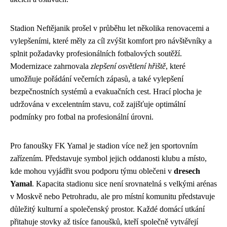
Stadion Neftějanik prošel v průběhu let několika renovacemi a
vylepšeními, které měly za cíl zvýšit komfort pro návštěvníky a
splnit požadavky profesionálních fotbalových soutěží.
Modernizace zahrnovala
zlepšení osvětlení hřiště
, které
umožňuje pořádání večerních zápasů, a také vylepšení
bezpečnostních systémů a evakuačních cest. Hrací plocha je
udržována v excelentním stavu, což zajišťuje optimální
podmínky pro fotbal na profesionální úrovni.
Pro fanoušky FK Yamal je stadion více než jen sportovním
zařízením. Představuje symbol jejich oddanosti klubu a místo,
kde mohou vyjádřit svou podporu týmu oblečeni v
dresech
Yamal
. Kapacita stadionu sice není srovnatelná s velkými arénas
v Moskvě nebo Petrohradu, ale pro místní komunitu představuje
důležitý kulturní a společenský prostor. Každé domácí utkání
přitahuje stovky až tisíce fanoušků, kteří společně vytvářejí