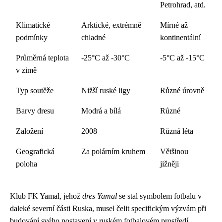
Petrohrad, atd.
Klimatické
Arktické, extrémně
Mírné až
podmínky
chladné
kontinentální
Průměrná teplota
-25°C až -30°C
-5°C až -15°C
v zimě
Typ soutěže
Nižší ruské ligy
Různé úrovně
Barvy dresu
Modrá a bílá
Různé
Založení
2008
Různá léta
Geografická
Za polárním kruhem
Většinou
poloha
jižněji
Klub FK Yamal, jehož
dres Yamal
se stal symbolem fotbalu v
daleké severní části Ruska, musel čelit specifickým výzvám při
budování svého postavení v ruském fotbalovém prostředí.