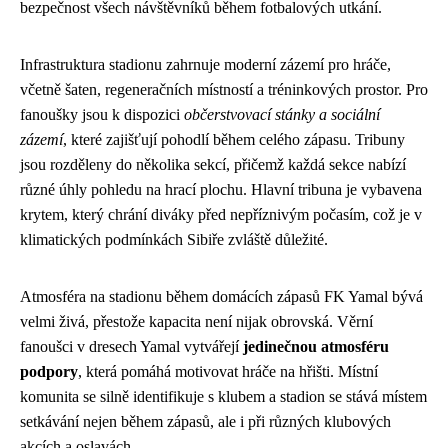
bezpečnost všech návštěvníků během fotbalových utkání.
Infrastruktura stadionu zahrnuje moderní zázemí pro hráče,
včetně šaten, regeneračních místností a tréninkových prostor. Pro
fanoušky jsou k dispozici
občerstvovací stánky a sociální
zázemí
, které zajišťují pohodlí během celého zápasu. Tribuny
jsou rozděleny do několika sekcí, přičemž každá sekce nabízí
různé úhly pohledu na hrací plochu. Hlavní tribuna je vybavena
krytem, který chrání diváky před nepříznivým počasím, což je v
klimatických podmínkách Sibiře zvláště důležité.
Atmosféra na stadionu během domácích zápasů FK Yamal bývá
velmi živá, přestože kapacita není nijak obrovská. Věrní
fanoušci v dresech Yamal vytvářejí
jedinečnou atmosféru
podpory
, která pomáhá motivovat hráče na hřišti. Místní
komunita se silně identifikuje s klubem a stadion se stává místem
setkávání nejen během zápasů, ale i při různých klubových
akcích a oslavách.