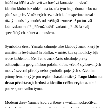
hráčů na hřišti a zároveň zachovává konzistentní vizuální
identitu klubu bez ohledu na to, zda tým hraje doma nebo na
půdě soupeře. V některých sezonách klub experimentoval s
různými odstíny modré, od světlejší azurové až po tmavší
královskou modř, přičemž každá varianta přinášela svůj
specifický charakter a atmosféru.
Symbolika dresu Yamalu zahrnuje také klubový znak, který je
umístěn na levé straně hrudníku, v místě, kde symbolicky bije
srdce každého hráče. Tento znak často obsahuje prvky
odkazující na geografickou polohu klubu, včetně stylizovaných
motivů severní přírody nebo symbolů spojených s těžebním
průmyslem, který je pro region charakteristický.
Logo klubu na
dresu představuje hrdost a identitu celého regionu
, nikoli
pouze sportovního týmu.
Moderní dresy Yamalu jsou vyráběny s využitím pokročilých