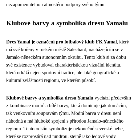
nezapomenutelnou atmosféru podpory svého týmu.
Klubové barvy a symbolika dresu Yamalu
Dres Yamal je označení pro fotbalový klub FK Yamal
, který
má své kořeny v ruském městě Salechard, nacházejícím se v
Jamalo-něneckém autonomním okruhu. Tento klub si za dobu
své existence vybudoval charakteristickou vizuální identitu,
která odráží nejen sportovní tradice, ale také geografické a
kulturní zvláštnosti regionu, ve kterém působí.
Klubové barvy a symbolika dresu Yamalu
vychází především
z kombinace modré a bílé barvy, která dominuje jak domácím,
tak venkovním soupravám týmu. Modrá barva v dresu není
náhodná a má hluboké spojení s přírodou Jamalo-něneckého
regionu. Tento odstín symbolizuje nekonečné severské nebe,
které se rozprostírá nad tundrou, stejně jako ledové vody