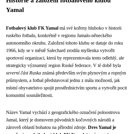
Historie a založení fotbalového klubu
Yamal
Fotbalový klub FK Yamal
má své kořeny hluboko v historii
ruského fotbalu, konkrétně v regionu Jamalo-něneckého
autonomního okruhu. Založení tohoto klubu se datuje do roku
1966, kdy se v městě Salechard zrodila myšlenka vytvořit
sportovní organizaci, která by reprezentovala tento odlehlý, ale
strategicky významný region Ruské federace. V té době byla
severní část Ruska
známá především svým plynovým a ropným
průmyslem, a fotbal představoval jednu z mála možností, jak
místní obyvatelstvo spojit prostřednictvím sportu a vytvořit pocit
komunitní sounáležitosti.
Název Yamal vychází z geografického označení poloostrova
Jamal, který je domovem původních kočovných národů a
zároveň oblastí bohatou na přírodní zdroje.
Dres Yamal je