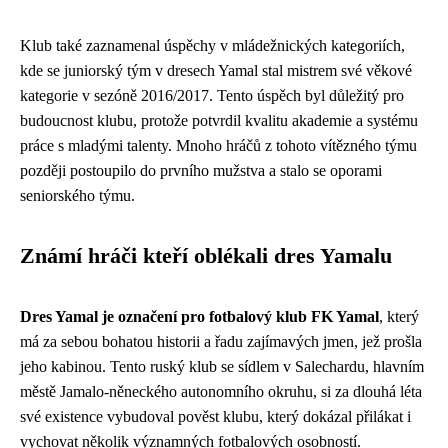
Klub také zaznamenal úspěchy v mládežnických kategoriích,
kde se juniorský tým v dresech Yamal stal mistrem své věkové
kategorie v sezóně 2016/2017. Tento úspěch byl důležitý pro
budoucnost klubu, protože potvrdil kvalitu akademie a systému
práce s mladými talenty. Mnoho hráčů z tohoto vítězného týmu
později postoupilo do prvního mužstva a stalo se oporami
seniorského týmu.
Známí hráči kteří oblékali dres Yamalu
Dres Yamal je označení pro fotbalový klub FK Yamal
, který
má za sebou bohatou historii a řadu zajímavých jmen, jež prošla
jeho kabinou. Tento ruský klub se sídlem v Salechardu, hlavním
městě Jamalo-něneckého autonomního okruhu, si za dlouhá léta
své existence vybudoval pověst klubu, který dokázal přilákat i
vychovat několik významných fotbalových osobností.