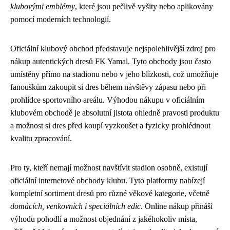
klubovými emblémy
, které jsou pečlivě vyšity nebo aplikovány
pomocí moderních technologií.
Oficiální klubový obchod představuje nejspolehlivější zdroj pro
nákup autentických dresů FK Yamal. Tyto obchody jsou často
umístěny přímo na stadionu nebo v jeho blízkosti, což umožňuje
fanouškům zakoupit si dres během návštěvy zápasu nebo při
prohlídce sportovního areálu. Výhodou nákupu v oficiálním
klubovém obchodě je absolutní jistota ohledně pravosti produktu
a možnost si dres před koupí vyzkoušet a fyzicky prohlédnout
kvalitu zpracování.
Pro ty, kteří nemají možnost navštívit stadion osobně, existují
oficiální internetové obchody klubu. Tyto platformy nabízejí
kompletní sortiment dresů pro různé věkové kategorie, včetně
domácích, venkovních i speciálních edic
. Online nákup přináší
výhodu pohodlí a možnost objednání z jakéhokoliv místa,