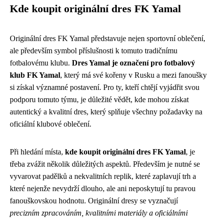
Kde koupit originální dres FK Yamal
Originální dres FK Yamal představuje nejen sportovní oblečení,
ale především symbol příslušnosti k tomuto tradičnímu
fotbalovému klubu.
Dres Yamal je označení pro fotbalový
klub FK Yamal
, který má své kořeny v Rusku a mezi fanoušky
si získal významné postavení. Pro ty, kteří chtějí vyjádřit svou
podporu tomuto týmu, je důležité vědět, kde mohou získat
autentický a kvalitní dres, který splňuje všechny požadavky na
oficiální klubové oblečení.
Při hledání místa,
kde koupit originální dres FK Yamal
, je
třeba zvážit několik důležitých aspektů. Především je nutné se
vyvarovat padělků a nekvalitních replik, které zaplavují trh a
které nejenže nevydrží dlouho, ale ani neposkytují tu pravou
fanouškovskou hodnotu. Originální dresy se vyznačují
precizním zpracováním, kvalitními materiály a oficiálními