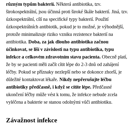
různým typům bakterií.
Některá antibiotika, tzv.
širokospektrální, jsou účinná proti široké škále bakterií. Jiná, tzv.
úzkospektrální, cílí na specifické typy bakterií. Použití
úzkospektrálních antibiotik, pokud je to možné, je výhodnější,
protože minimalizuje riziko vzniku rezistence bakterií na
antibiotika.
Doba, za jak dlouho antibiotika začnou
účinkovat, se liší v závislosti na typu antibiotika, typu
infekce a celkovém zdravotním stavu pacienta.
Obecně platí,
že by se pacienti měli začít cítit lépe do 2-3 dnů od zahájení
léčby. Pokud se příznaky nezlepší nebo se dokonce zhorší, je
důležité kontaktovat lékaře.
Nikdy nepřerušujte léčbu
antibiotiky předčasně, i když se cítíte lépe.
Předčasné
ukončení léčby může vést k tomu, že infekce nebude zcela
vyléčena a bakterie se stanou odolnými vůči antibiotiku.
Závažnost infekce