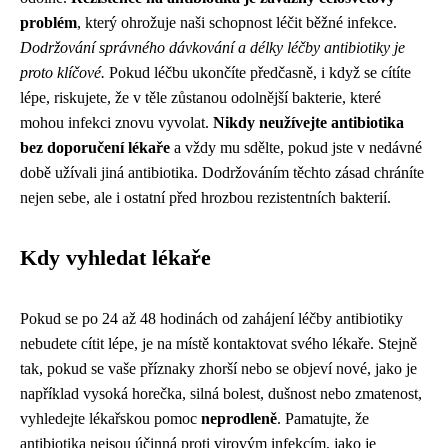
problém
, který ohrožuje naši schopnost léčit běžné infekce.
Dodržování správného dávkování a délky léčby antibiotiky je
proto klíčové.
Pokud léčbu ukončíte předčasně, i když se cítíte
lépe, riskujete, že v těle zůstanou odolnější bakterie, které
mohou infekci znovu vyvolat.
Nikdy neužívejte antibiotika
bez doporučení lékaře
a vždy mu sdělte, pokud jste v nedávné
době užívali jiná antibiotika. Dodržováním těchto zásad chráníte
nejen sebe, ale i ostatní před hrozbou rezistentních bakterií.
Kdy vyhledat lékaře
Pokud se po 24 až 48 hodinách od zahájení léčby antibiotiky
nebudete cítit lépe, je na místě kontaktovat svého lékaře. Stejně
tak, pokud se vaše příznaky zhorší nebo se objeví nové, jako je
například vysoká horečka, silná bolest, dušnost nebo zmatenost,
vyhledejte lékařskou pomoc
neprodleně
. Pamatujte, že
antibiotika nejsou účinná proti virovým infekcím, jako je