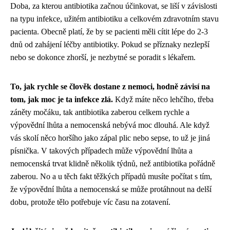
Doba, za kterou antibiotika začnou účinkovat, se liší v závislosti
na typu infekce, užitém antibiotiku a celkovém zdravotním stavu
pacienta. Obecně platí, že by se pacienti měli cítit lépe do 2-3
dnů od zahájení léčby antibiotiky. Pokud se příznaky nezlepší
nebo se dokonce zhorší, je nezbytné se poradit s lékařem.
To, jak rychle se člověk dostane z nemoci, hodně závisí na
tom, jak moc je ta infekce zlá.
Když máte něco lehčího, třeba
záněty močáku, tak antibiotika zaberou celkem rychle a
výpovědní lhůta a nemocenská
nebývá moc dlouhá. Ale když
vás skolí něco horšího jako zápal plic nebo sepse, to už je jiná
písnička. V takových případech může výpovědní lhůta a
nemocenská trvat klidně několik týdnů, než antibiotika pořádně
zaberou. No a u těch fakt těžkých případů musíte počítat s tím,
že výpovědní lhůta a nemocenská se může protáhnout na delší
dobu, protože tělo potřebuje víc času na zotavení.