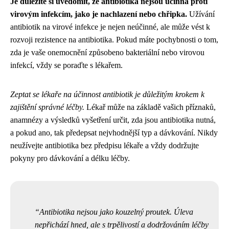
Je důležité si uvědomit, že antibiotika nejsou účinná proti
virovým infekcím, jako je nachlazení nebo chřipka.
Užívání
antibiotik na virové infekce je nejen neúčinné, ale může vést k
rozvoji rezistence na antibiotika. Pokud máte pochybnosti o tom,
zda je vaše onemocnění způsobeno bakteriální nebo virovou
infekcí, vždy se poraďte s lékařem.
Zeptat se lékaře na účinnost antibiotik je důležitým krokem k
zajištění správné léčby.
Lékař může na základě vašich příznaků,
anamnézy a výsledků vyšetření určit, zda jsou antibiotika nutná,
a pokud ano, tak předepsat nejvhodnější typ a dávkování. Nikdy
neužívejte antibiotika bez předpisu lékaře a vždy dodržujte
pokyny pro dávkování a délku léčby.
Antibiotika nejsou jako kouzelný proutek. Úleva
nepřichází hned, ale s trpělivostí a dodržováním léčby