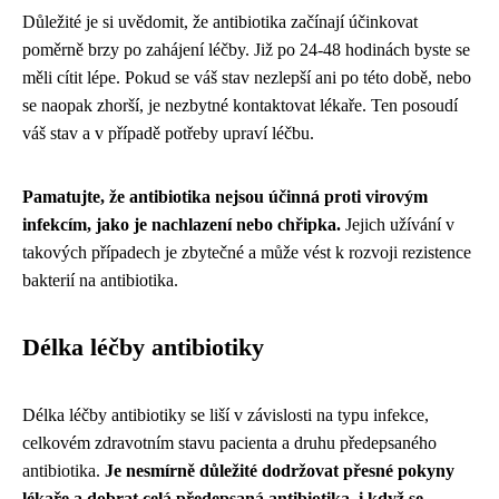
Důležité je si uvědomit, že antibiotika začínají účinkovat
poměrně brzy po zahájení léčby. Již po 24-48 hodinách byste se
měli cítit lépe. Pokud se váš stav nezlepší ani po této době, nebo
se naopak zhorší, je nezbytné kontaktovat lékaře. Ten posoudí
váš stav a v případě potřeby upraví léčbu.
Pamatujte, že antibiotika nejsou účinná proti virovým
infekcím, jako je nachlazení nebo chřipka.
Jejich užívání v
takových případech je zbytečné a může vést k rozvoji rezistence
bakterií na antibiotika.
Délka léčby antibiotiky
Délka léčby antibiotiky se liší v závislosti na typu infekce,
celkovém zdravotním stavu pacienta a druhu předepsaného
antibiotika.
Je nesmírně důležité dodržovat přesné pokyny
lékaře a dobrat celá předepsaná antibiotika, i když se