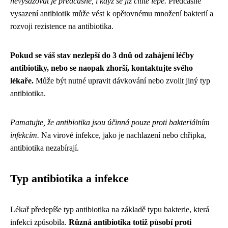
nevysazovat je předčasně, i když se již cítíte lépe.
Předčasné
vysazení antibiotik může vést k opětovnému množení bakterií a
rozvoji rezistence na antibiotika.
Pokud se váš stav nezlepší do 3 dnů od zahájení léčby
antibiotiky, nebo se naopak zhorší, kontaktujte svého
lékaře.
Může být nutné upravit dávkování nebo zvolit jiný typ
antibiotika.
Pamatujte, že antibiotika jsou účinná pouze proti bakteriálním
infekcím.
Na virové infekce, jako je nachlazení nebo chřipka,
antibiotika nezabírají.
Typ antibiotika a infekce
Lékař předepíše typ antibiotika na základě typu bakterie, která
infekci způsobila.
Různá antibiotika totiž působí proti