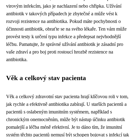
virovým infekcím, jako je nachlazení nebo chřipka. Užívání
antibiotik v takových případech je zbytečné a může vést k
rozvoji rezistence na antibiotika. Pokud máte pochybnosti o
účinnosti antibiotik, obraťte se na svého lékaře. Ten vám může
provést testy k určení typu infekce a předepsat nejvhodnější
léčbu. Pamatujte, že správné užívání antibiotik je zásadní pro
vaše zdraví a pro boj proti rostoucí hrozbě rezistence na
antibiotika.
Věk a celkový stav pacienta
Věk a celkový zdravotní stav pacienta hrají klíčovou roli v tom,
jak rychle a efektivně antibiotika zabírají. U starších pacientů a
pacientů s oslabeným imunitním systémem, například s
chronickým onemocněním, může být nástup účinku antibiotik
pomalejší a léčba méně efektivní. Je to dáno tím, že imunitní
systém těchto pacientů nemusí být schopen bojovat s infekcí tak