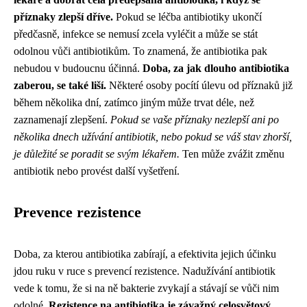
příznaky zlepší dříve.
Pokud se léčba antibiotiky ukončí
předčasně, infekce se nemusí zcela vyléčit a může se stát
odolnou vůči antibiotikům. To znamená, že antibiotika pak
nebudou v budoucnu účinná.
Doba, za jak dlouho antibiotika
zaberou, se také liší.
Některé osoby pocítí úlevu od příznaků již
během několika dní, zatímco jiným může trvat déle, než
zaznamenají zlepšení.
Pokud se vaše příznaky nezlepší ani po
několika dnech užívání antibiotik, nebo pokud se váš stav zhorší,
je důležité se poradit se svým lékařem.
Ten může zvážit změnu
antibiotik nebo provést další vyšetření.
Prevence rezistence
Doba, za kterou antibiotika zabírají, a efektivita jejich účinku
jdou ruku v ruce s prevencí rezistence. Nadužívání antibiotik
vede k tomu, že si na ně bakterie zvykají a stávají se vůči nim
odolné.
Rezistence na antibiotika je závažný celosvětový