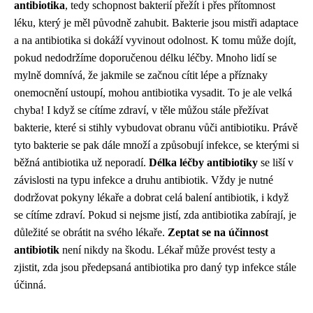
antibiotika
, tedy schopnost bakterií přežít i přes přítomnost
léku, který je měl původně zahubit. Bakterie jsou mistři adaptace
a na antibiotika si dokáží vyvinout odolnost. K tomu může dojít,
pokud nedodržíme doporučenou délku léčby. Mnoho lidí se
mylně domnívá, že jakmile se začnou cítit lépe a příznaky
onemocnění ustoupí, mohou antibiotika vysadit. To je ale velká
chyba! I když se cítíme zdraví, v těle můžou stále přežívat
bakterie, které si stihly vybudovat obranu vůči antibiotiku. Právě
tyto bakterie se pak dále množí a způsobují infekce, se kterými si
běžná antibiotika už neporadí.
Délka léčby antibiotiky
se liší v
závislosti na typu infekce a druhu antibiotik. Vždy je nutné
dodržovat pokyny lékaře a dobrat celá balení antibiotik, i když
se cítíme zdraví. Pokud si nejsme jistí, zda antibiotika zabírají, je
důležité se obrátit na svého lékaře.
Zeptat se na účinnost
antibiotik
není nikdy na škodu. Lékař může provést testy a
zjistit, zda jsou předepsaná antibiotika pro daný typ infekce stále
účinná.