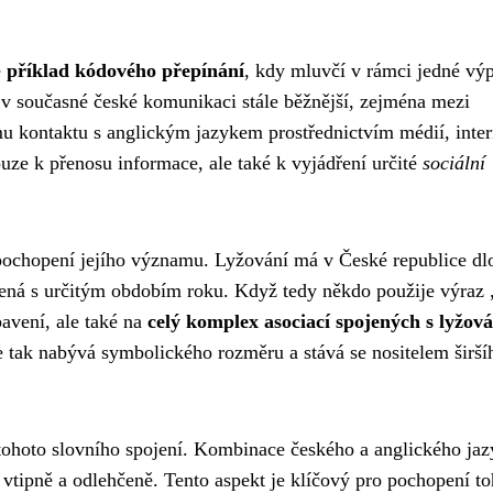
e
příklad kódového přepínání
, kdy mluvčí v rámci jedné vý
 v současné české komunikaci stále běžnější, zejména mezi
mu kontaktu s anglickým jazykem prostřednictvím médií, inter
ouze k přenosu informace, ale také k vyjádření určité
sociální
o pochopení jejího významu. Lyžování má v České republice d
ojená s určitým obdobím roku. Když tedy někdo použije výraz 
avení, ale také na
celý komplex asociací spojených s lyžov
ze tak nabývá symbolického rozměru a stává se nositelem širší
ohoto slovního spojení. Kombinace českého a anglického jaz
 vtipně a odlehčeně. Tento aspekt je klíčový pro pochopení to