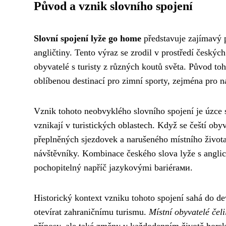
Původ a vznik slovního spojení
Slovní spojení lyže go home
představuje zajímavý 
angličtiny. Tento výraz se zrodil v prostředí českýc
obyvatelé s turisty z různých koutů světa. Původ to
oblíbenou destinací pro zimní sporty, zejména pro 
Vznik tohoto neobvyklého slovního spojení je úzce 
vznikají v turistických oblastech. Když se čeští oby
přeplněných sjezdovek a narušeného místního života,
návštěvníky. Kombinace českého slova lyže s anglick
pochopitelný napříč jazykovými bariérами.
Historický kontext vzniku tohoto spojení sahá do de
otevírat zahraničnímu turismu.
Místní obyvatelé čel
přínosy, ale také změny v každodenním životě horsk