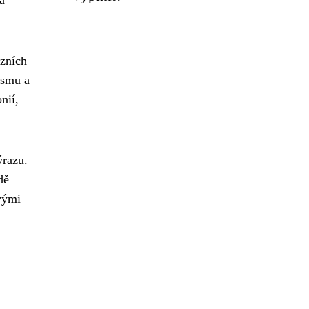
uzních
ismu a
nií,
ýrazu.
dě
vými