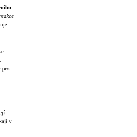
rního
reakce
nuje
se
.
é pro
ejí
kají v