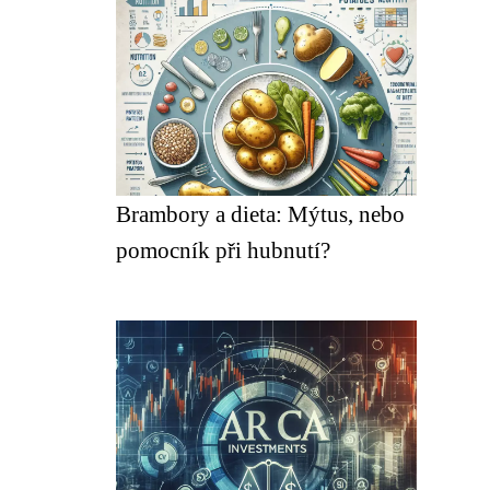
Brambory a dieta: Mýtus, nebo
pomocník při hubnutí?