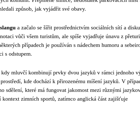
hledali způsob, jak vyjádřit své obavy.
 slangu
a začalo se šířit prostřednictvím sociálních sítí a disk
onotaci vůči všem turistům, ale spíše vyjadřuje únavu z přetur
 některých případech je používán s nádechem humoru a sebeiro
aci s odstupem.
, kdy mluvčí kombinují prvky dvou jazyků v rámci jednoho v
í prostředí, kde dochází k přirozenému míšení jazyků. V přípa
ho sdělení, které má fungovat jakomost mezi různými jazyko
kontext zimních sportů, zatímco anglická část zajišťuje