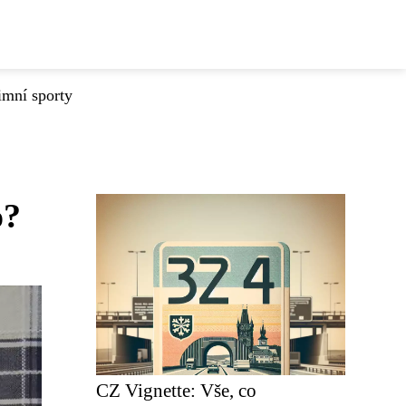
imní sporty
o?
CZ Vignette: Vše, co