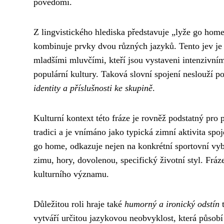
povědomí.
Z lingvistického hlediska představuje „lyže go hom
kombinuje prvky dvou různých jazyků. Tento jev je
mladšími mluvčími, kteří jsou vystaveni intenzivní
populární kultury. Taková slovní spojení neslouží p
identity a příslušnosti ke skupině
.
Kulturní kontext této fráze je rovněž podstatný pr
tradici a je vnímáno jako typická zimní aktivita sp
go home, odkazuje nejen na konkrétní sportovní vyb
zimu, hory, dovolenou, specifický životní styl. Frá
kulturního významu.
Důležitou roli hraje také
humorný a ironický odstín
t
vytváří určitou jazykovou neobvyklost, která působí