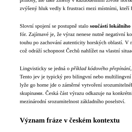
zvýšený hluk vedly k frustraci mezi místními, kteří 
Slovní spojení se postupně stalo
součástí lokálního
fór. Zajímavé je, že výraz nenese nutně negativní k
touhu po zachování autenticity horských oblastí. V
což odráží schopnost Čechů nahlížet na vlastní situ
Lingvisticky se jedná o
příklad kódového přepínání
Tento jev je typický pro bilingvní nebo multilingvn
lyže go home jde o záměrné vytvoření srozumitelné
skupinами. Česká část výrazu odkazuje na konkrétní 
mezinárodní srozumitelnost základního poselství.
Význam fráze v českém kontextu