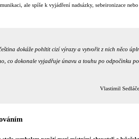
omunikaci, ale spíše k vyjádření nadsázky, sebeironizace nebo
eština dokáže pohltit cizí výrazy a vytvořit z nich něco úpl
ho, co dokonale vyjadřuje únavu a touhu po odpočinku po
Vlastimil Sedláč
chováním