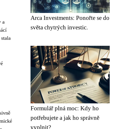
Arca Investments: Ponořte se do
y a
světa chytrých investic.
mácí
 stala
ré
Formulář plná moc: Kdy ho
sivně
potřebujete a jak ho správně
omické
vyplnit?
a