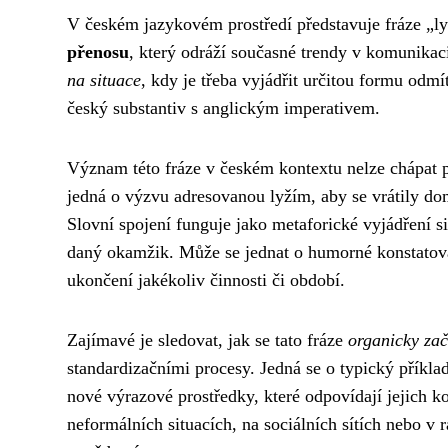
V českém jazykovém prostředí představuje fráze „l
přenosu
, který odráží současné trendy v komunikac
na situace
, kdy je třeba vyjádřit určitou formu odm
český substantiv s anglickým imperativem.
Význam této fráze v českém kontextu nelze chápat 
jedná o výzvu adresovanou lyžím, aby se vrátily d
Slovní spojení funguje jako metaforické vyjádření s
daný okamžik. Může se jednat o humorné konstatová
ukončení jakékoliv činnosti či období.
Zajímavé je sledovat, jak se tato fráze
organicky zač
standardizačními procesy. Jedná se o typický příkla
nové výrazové prostředky, které odpovídají jejich 
neformálních situacích, na sociálních sítích nebo v 