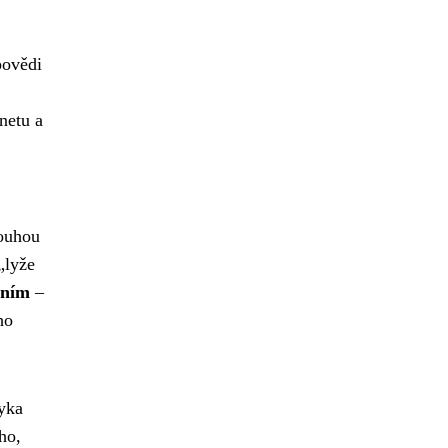
povědi
netu a
louhou
„lyže
áním
–
ho
yka
ho,