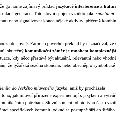
yže go home zajímavý příklad
jazykové interference a kultu
i mladé generace. Toto slovní spojení vzniklo jako
spontánní 
ítnutí nebo signalizovat konec nějaké aktivity, přičemž kombi
pouze doslovně. Zatímco povrchní překlad by naznačoval, že 
omů, skutečný
komunikační záměr je mnohem komplexnější
ituace, kdy něco přestává být aktuální, relevantní nebo vhodn
ní, že lyžařská sezóna skončila, nebo obecněji o symbolické
lenila do českého mluveného jazyka
, aniž by procházela
d toho, jak mluvčí přirozeně experimentují s jazykem a vytvář
komunikačním potřebám. Slovní spojení tohoto typu často vzni
rámci specifických komunit, odkud se postupně šíří do širšího