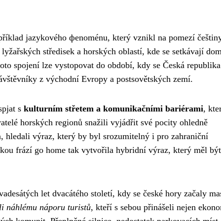
příklad jazykového феnoménu, který vznikl na pomezí češtin
h lyžařských středisek a horských oblastí, kde se setkávají do
hoto spojení lze vystopovat do období, kdy se Česká republika
návštěvníky z východní Evropy a postsovětských zemí.
spjat s
kulturním střetem a komunikačními bariérami
, kte
vatelé horských regionů snažili vyjádřit své pocity ohledně
 hledali výraz, který by byl srozumitelný i pro zahraniční
ou frází go home tak vytvořila hybridní výraz, který měl být
vadesátých let dvacátého století, kdy se české hory začaly ma
ili náhlému náporu turistů
, kteří s sebou přinášeli nejen ekon
ých komunit. Přeplněné silnice, nedostatek parkovacích míst 