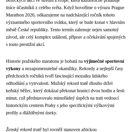
běžeckých akcí ve střední Evropě, která každoročně přitahuje
tisíce účastníků z celého světa. Když hovoříme o výrazu Prague
Marathon 2026, odkazujeme na nadcházející ročník tohoto
významného sportovního svátku, který se bude konat v hlavním
městě České republiky. Tento termín zahrnuje nejen samotný
závod, ale celý komplex událostí, příprav a očekávání spojených
s touto prestižní akcí.
Historie pražského maratonu je bohatá na
výjimečné sportovní
výkony
a nezapomenutelné okamžiky. Rekordy a nejlepší časy
předchozích ročníků tvoří fascinující mozaiku lidského
odhodlání a vytrvalosti. Mužský rekord tratě dlouho držel
keňský běžec, který dokázal překonat hranici dvou hodin a šesti
minut, což představovalo mimořádný úspěch na trati vedoucí
historickým centrem Prahy s jeho specifickými výškovými
profily a dlážděnými úseky.
Ženský rekord tratě
byl rovněž stanoven africkou