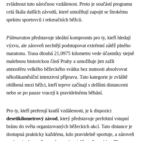
zvládnout tuto náročnou vzdálenost. Proto je součástí programu
celá škála dalších závodů, které umožňují zapojit se širokému
spektru sportovců i rekreačních běžců.
Půlmaraton
představuje ideální kompromis pro ty, kteří hledají
výzvu, ale zároveň nechtějí podstupovat extrémní zátěž plného
maratonu. Trasa dlouhá 21,0975 kilometru vede účastníky stejně
malebnou historickou částí Prahy a umožňuje jim zažít
atmosféru velkého běžeckého svátku bez nutnosti absolvovat
několikaměsíční intenzivní přípravu. Tato kategorie je zvláště
oblíbená mezi běžci, kteří teprve začínají s delšími distancemi
nebo se po pauze vracejí k pravidelnému běhání.
Pro ty, kteří preferují kratší vzdálenosti, je k dispozici
desetikilometrový závod
, který představuje perfektní vstupní
bránu do světa organizovaných běžeckich akcí. Tato distance je
dostupná prakticky každému, kdo pravidelně sportuje, a zároveň