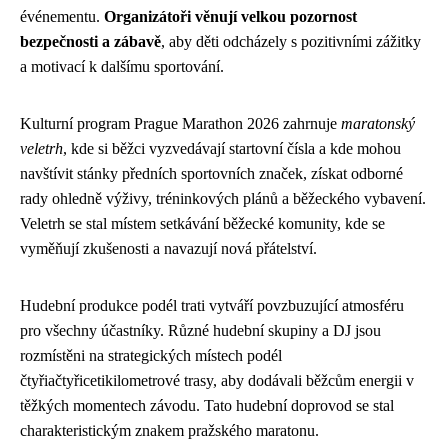
événementu.
Organizátoři věnují velkou pozornost
bezpečnosti a zábavě
, aby děti odcházely s pozitivními zážitky
a motivací k dalšímu sportování.
Kulturní program Prague Marathon 2026 zahrnuje
maratonský
veletrh
, kde si běžci vyzvedávají startovní čísla a kde mohou
navštívit stánky předních sportovních značek, získat odborné
rady ohledně výživy, tréninkových plánů a běžeckého vybavení.
Veletrh se stal místem setkávání běžecké komunity, kde se
vyměňují zkušenosti a navazují nová přátelství.
Hudební produkce podél trati vytváří povzbuzující atmosféru
pro všechny účastníky. Různé hudební skupiny a DJ jsou
rozmístěni na strategických místech podél
čtyřiačtyřicetikilometrové trasy, aby dodávali běžcům energii v
těžkých momentech závodu. Tato hudební doprovod se stal
charakteristickým znakem pražského maratonu.