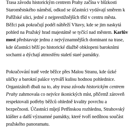
Trasa závodu historickým centrem Prahy začína v blízkosti
Staroměstského náměstí, odkud se účastníci vydávají směrem k
Pařížské ulici, jedné z nejprestižnějších tříd v centru města.
Běžci pak pokračují podél nábřeží Vltavy, kde se jim naskytá
pohled na Pražský hrad majestátně se tyčící nad městem.
Karlův
most
představuje jednu z nejvýznamnějších dominant na trase,
kde účastníci běží po historické dlažbě obklopeni barokními
sochami a dýchají atmosféru staletí staré památky.
Pokračování tratě vede běžce přes Malou Stranu, kde úzké
uličky a barokní paláce vytváří kulisu hodnou pohlednice.
Organizátoři dbali na to, aby
trasa závodu historickým centrem
Prahy
zahrnovala co nejvíce ikonických míst, přičemž zároveň
respektovali potřeby běžců ohledně kvality povrchu a
bezpečnosti. Účastníci míjejí Petřínskou rozhlednu, Strahovský
klášter a další významné památky, které tvoří nedílnou součást
pražského panoramatu.