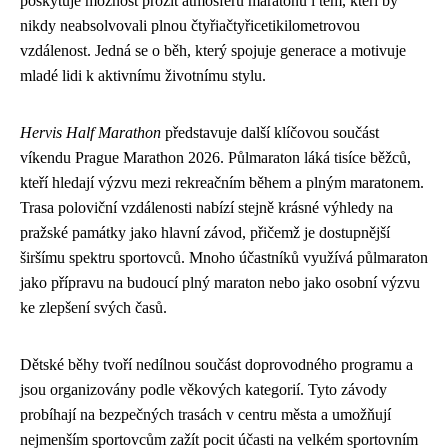
poskytuje možnost prožít atmosféru maratonu i těm, kteří by
nikdy neabsolvovali plnou čtyřiačtyřicetikilometrovou
vzdálenost. Jedná se o běh, který spojuje generace a motivuje
mladé lidi k aktivnímu životnímu stylu.
Hervis Half Marathon
představuje další klíčovou součást
víkendu Prague Marathon 2026. Půlmaraton láká tisíce běžců,
kteří hledají výzvu mezi rekreačním během a plným maratonem.
Trasa poloviční vzdálenosti nabízí stejně krásné výhledy na
pražské památky jako hlavní závod, přičemž je dostupnější
širšímu spektru sportovců. Mnoho účastníků využívá půlmaraton
jako přípravu na budoucí plný maraton nebo jako osobní výzvu
ke zlepšení svých časů.
Dětské běhy tvoří nedílnou součást doprovodného programu a
jsou organizovány podle věkových kategorií. Tyto závody
probíhají na bezpečných trasách v centru města a umožňují
nejmenším sportovcům zažít pocit účasti na velkém sportovním