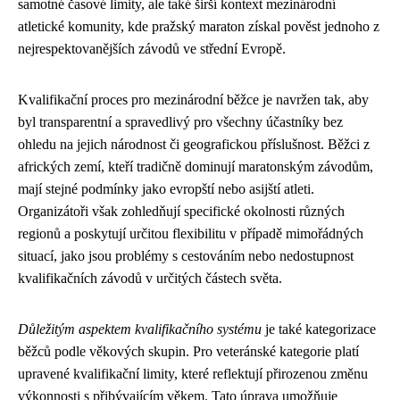
samotné časové limity, ale také širší kontext mezinárodní
atletické komunity, kde pražský maraton získal pověst jednoho z
nejrespektovanějších závodů ve střední Evropě.
Kvalifikační proces pro mezinárodní běžce je navržen tak, aby
byl transparentní a spravedlivý pro všechny účastníky bez
ohledu na jejich národnost či geografickou příslušnost. Běžci z
afrických zemí, kteří tradičně dominují maratonským závodům,
mají stejné podmínky jako evropští nebo asijští atleti.
Organizátoři však zohledňují specifické okolnosti různých
regionů a poskytují určitou flexibilitu v případě mimořádných
situací, jako jsou problémy s cestováním nebo nedostupnost
kvalifikačních závodů v určitých částech světa.
Důležitým aspektem kvalifikačního systému
je také kategorizace
běžců podle věkových skupin. Pro veteránské kategorie platí
upravené kvalifikační limity, které reflektují přirozenou změnu
výkonnosti s přibývajícím věkem. Tato úprava umožňuje