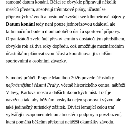
samotné datum konání. Běžci se obvykle připravují několik
měsíců předem, absolvují tréninkové plány, účastní se
přípravných závodů a postupně zvyšují své kilometrové nájezdy.
Datum konání
tedy není pouze jednorázovou událostí, ale
kulminačním bodem dlouhodobého úsilí a sportovní přípravy.
Organizátoři zveřejňují přesný termín s dostatečným předstihem,
obvykle rok až dva roky dopředu, což umožňuje mezinárodním
účastníkům plánovat svou účast a koordinovat ji s dalšími
sportovními a osobními závazky.
Samotný průběh Prague Marathon 2026 povede účastníky
nejkrásnějšími částmi Prahy
, včetně historického centra, nábřeží
Vltavy, Karlova mostu a dalších ikonických míst. Trať je
navržena tak, aby běžcům poskytla nejen sportovní výzvu, ale
také jedinečný turistický zážitek. Diváci lemující celou trať
vytvářejí nezapomenutelnou atmosféru podpory a povzbuzení,
která pomáhá běžcům překonat nejtěžší okamžiky závodu.