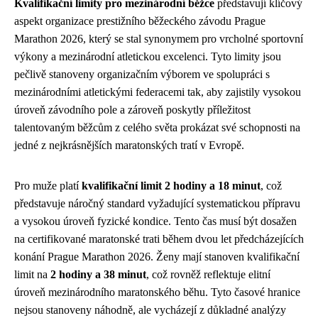
Kvalifikační limity pro mezinárodní běžce
představují klíčový
aspekt organizace prestižního běžeckého závodu Prague
Marathon 2026, který se stal synonymem pro vrcholné sportovní
výkony a mezinárodní atletickou excelenci. Tyto limity jsou
pečlivě stanoveny organizačním výborem ve spolupráci s
mezinárodními atletickými federacemi tak, aby zajistily vysokou
úroveň závodního pole a zároveň poskytly příležitost
talentovaným běžcům z celého světa prokázat své schopnosti na
jedné z nejkrásnějších maratonských tratí v Evropě.
Pro muže platí
kvalifikační limit 2 hodiny a 18 minut
, což
představuje náročný standard vyžadující systematickou přípravu
a vysokou úroveň fyzické kondice. Tento čas musí být dosažen
na certifikované maratonské trati během dvou let předcházejících
konání Prague Marathon 2026. Ženy mají stanoven kvalifikační
limit na
2 hodiny a 38 minut
, což rovněž reflektuje elitní
úroveň mezinárodního maratonského běhu. Tyto časové hranice
nejsou stanoveny náhodně, ale vycházejí z důkladné analýzy