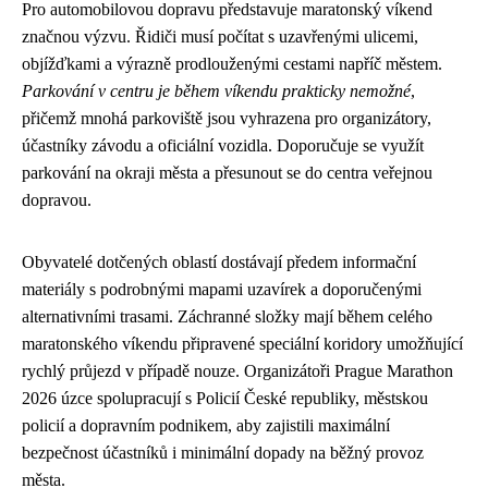
Pro automobilovou dopravu představuje maratonský víkend
značnou výzvu. Řidiči musí počítat s uzavřenými ulicemi,
objížďkami a výrazně prodlouženými cestami napříč městem.
Parkování v centru je během víkendu prakticky nemožné
,
přičemž mnohá parkoviště jsou vyhrazena pro organizátory,
účastníky závodu a oficiální vozidla. Doporučuje se využít
parkování na okraji města a přesunout se do centra veřejnou
dopravou.
Obyvatelé dotčených oblastí dostávají předem informační
materiály s podrobnými mapami uzavírek a doporučenými
alternativními trasami. Záchranné složky mají během celého
maratonského víkendu připravené speciální koridory umožňující
rychlý průjezd v případě nouze. Organizátoři Prague Marathon
2026 úzce spolupracují s Policií České republiky, městskou
policií a dopravním podnikem, aby zajistili maximální
bezpečnost účastníků i minimální dopady na běžný provoz
města.