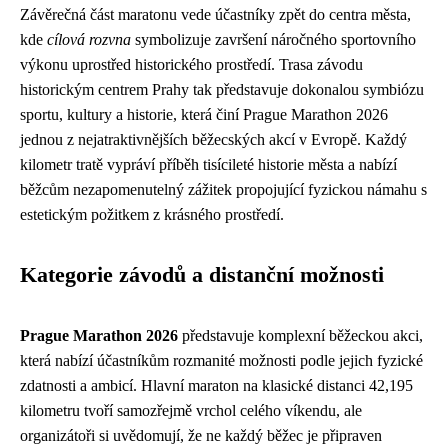
Závěrečná část maratonu vede účastníky zpět do centra města,
kde
cílová rozvna
symbolizuje završení náročného sportovního
výkonu uprostřed historického prostředí. Trasa závodu
historickým centrem Prahy tak představuje dokonalou symbiózu
sportu, kultury a historie, která činí Prague Marathon 2026
jednou z nejatraktivnějších běžecských akcí v Evropě. Každý
kilometr tratě vypráví příběh tisícileté historie města a nabízí
běžcům nezapomenutelný zážitek propojující fyzickou námahu s
estetickým požitkem z krásného prostředí.
Kategorie závodů a distanční možnosti
Prague Marathon 2026
představuje komplexní běžeckou akci,
která nabízí účastníkům rozmanité možnosti podle jejich fyzické
zdatnosti a ambicí. Hlavní maraton na klasické distanci 42,195
kilometru tvoří samozřejmě vrchol celého víkendu, ale
organizátoři si uvědomují, že ne každý běžec je připraven