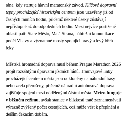
rána, kdy startuje hlavní maratonský závod.
Klíčové dopravní
tepny procházející historickým centrem
jsou uzavřeny již od
časných ranních hodin, přičemž některé úseky zůstávají
nepřístupné až do odpoledních hodin. Mezi nejvíce postižené
oblasti patří Staré Město, Malá Strana, nábřežní komunikace
podél Vltavy a významné mosty spojující pravý a levý břeh
řeky.
Městská hromadná doprava musí během Prague Marathon 2026
projít rozsáhlými úpravami jízdních řádů. Tramvajové linky
procházející centrem města jsou odkloněny na náhradní trasy
nebo zcela přerušeny, přičemž náhradní autobusová doprava
zajišťuje spojení mezi oddělenými částmi města.
Metro funguje
v běžném režimu
, avšak stanice v blízkosti tratě zaznamenávají
výrazně zvýšený počet cestujících, což může vést k přeplnění a
delším čekacím dobám.