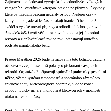
Zajímavostí je sledování vývoje časů v jednotlivých věkových
kategoriích. Veteránské kategorie pravidelně překvapují výkony,
které by mladším běžcům nedělaly ostudu. Nejlepší časy v
kategorii nad padesát let často atakují hranici tří hodin, což
svědčí o vysoké úrovni přípravy a odhodlání těchto sportovců.
Amatérští běžci
tvoří většinu startovního pole a jejich osobní
rekordy a zlepšování časů rok od roku představují skutečnou
podstatu maratonského běhu.
Prague Marathon 2026 bude navazovat na tuto bohatou tradici a
očekává se, že přinese další pokusy o překonání stávajících
rekordů. Organizátoři připravují
optimální podmínky pro elitní
běžce
, včetně systému tempomakrů a speciálního zázemí pro
špičkové atlety. Meteorologické podmínky v době konání
závodu, typicky na jaře, mohou hrát klíčovou roli v možnosti
útoku na rekordní časy.
Statistiky předchozích ročníků ukazují, že průměrný finišový čas