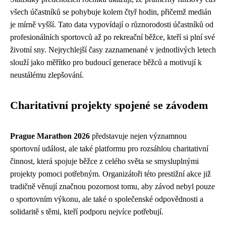
všech účastníků se pohybuje kolem čtyř hodin, přičemž medián
je mírně vyšší. Tato data vypovídají o různorodosti účastníků od
profesionálních sportovců až po rekreační běžce, kteří si plní své
životní sny. Nejrychlejší časy zaznamenané v jednotlivých letech
slouží jako měřítko pro budoucí generace běžců a motivují k
neustálému zlepšování.
Charitativní projekty spojené se závodem
Prague Marathon 2026
představuje nejen významnou
sportovní událost, ale také platformu pro rozsáhlou charitativní
činnost, která spojuje běžce z celého světa se smysluplnými
projekty pomoci potřebným. Organizátoři této prestižní akce již
tradičně věnují značnou pozornost tomu, aby závod nebyl pouze
o sportovním výkonu, ale také o společenské odpovědnosti a
solidaritě s těmi, kteří podporu nejvíce potřebují.