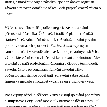
strategie umožňuje organizátorům lépe naplánovat logistiku
závodu a zároveň odměňuje běžce, kteří projeví včasný zájem o
účast.
Výše startovného se liší podle kategorie závodu a státní
příslušnosti účastníka. Čeští běžci tradičně platí mírně nižší
startovné než zahraniční účastníci, což odráží lokální povahu
podpory domácích sportovců.
Startovné zahrnuje
nejen
samotnou účast v závodě, ale také řadu doprovodných služeb a
výhod, které činí celou zkušenost komplexní a hodnotnou. Mezi
tyto služby patří profesionální časomíra s čipovou technologií,
závodní číslo s personalizací, funkční závodní tričko,
občerstvovací stanice podél trati, zdravotní zabezpečení,
finišerská medaile a možnost využití šaten a úschovny věcí.
Pro skupiny běžců a běžecké kluby existují speciální podmínky
a
skupinové slevy
, které motivují k hromadné účasti a posilují
komunitní aspekt závodu. Organizátoři také nabízejí zvláštní