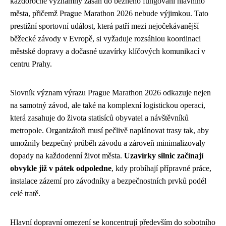
každoročně významný zásah do běžného fungování hlavního
města, přičemž Prague Marathon 2026 nebude výjimkou. Tato
prestižní sportovní událost, která patří mezi nejočekávanější
běžecké závody v Evropě, si vyžaduje rozsáhlou koordinaci
městské dopravy a dočasné uzavírky klíčových komunikací v
centru Prahy.
Slovník význam výrazu Prague Marathon 2026 odkazuje nejen
na samotný závod, ale také na komplexní logistickou operaci,
která zasahuje do života statisíců obyvatel a návštěvníků
metropole. Organizátoři musí pečlivě naplánovat trasy tak, aby
umožnily bezpečný průběh závodu a zároveň minimalizovaly
dopady na každodenní život města.
Uzavírky silnic začínají
obvykle již v pátek odpoledne
, kdy probíhají přípravné práce,
instalace zázemí pro závodníky a bezpečnostních prvků podél
celé tratě.
Hlavní dopravní omezení se koncentrují především do sobotního