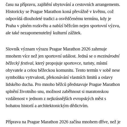
času na přípravu, zajištění ubytování a cestovních arrangements.
Historicky se Prague Marathon koná převážně v květnu, což
odpovídá dlouholeté tradici a osvědčenému termínu, kdy je
Praha v plném rozkvětu a nabízí běžcům nejen sportovní výzvu,
ale také nezapomenutelný kulturní zážitek.
Slovník význam výrazu Prague Marathon 2026 zahrnuje
mnohem více než jen sportovní událost. Jedná se o
mezinárodní
běžecký festival
, který propojuje sportovce, turisty, místní
obyvatele a celou běžeckou komunitu. Tento termín v sobě nese
symboliku vytrvalosti, překonávání vlastních limitů a oslavy
lidského ducha. Pro mnoho běžců představuje Prague Marathon
splnění životního snu, možnost zaběhnout si maratonskou
vzdálenost v jednom z nejkrásnějších evropských měst s
bohatou historií a architektonickým dědictvím.
Příprava na Prague Marathon 2026 začína mnohem dříve, než je