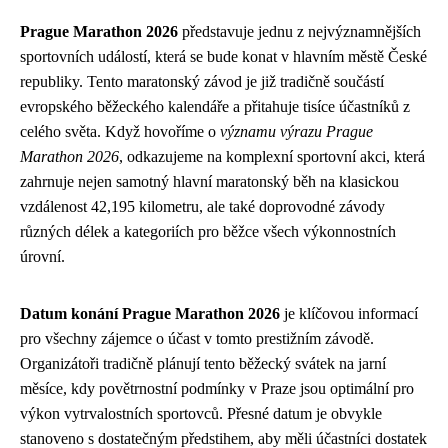
Prague Marathon 2026
představuje jednu z nejvýznamnějších
sportovních událostí, která se bude konat v hlavním městě České
republiky. Tento maratonský závod je již tradičně součástí
evropského běžeckého kalendáře a přitahuje tisíce účastníků z
celého světa. Když hovoříme o
významu výrazu Prague
Marathon 2026
, odkazujeme na komplexní sportovní akci, která
zahrnuje nejen samotný hlavní maratonský běh na klasickou
vzdálenost 42,195 kilometru, ale také doprovodné závody
různých délek a kategoriích pro běžce všech výkonnostních
úrovní.
Datum konání Prague Marathon 2026
je klíčovou informací
pro všechny zájemce o účast v tomto prestižním závodě.
Organizátoři tradičně plánují tento běžecký svátek na jarní
měsíce, kdy povětrnostní podmínky v Praze jsou optimální pro
výkon vytrvalostních sportovců. Přesné datum je obvykle
stanoveno s dostatečným předstihem, aby měli účastníci dostatek