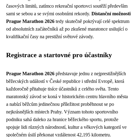
časových limitů, zatímco rekreační sportovci soutěží především
sami se sebou a se svými osobními rekordy.
Distanční možnosti
Prague Marathon 2026
tedy skutečně pokrývají celé spektrum
od absolutních začátečníků až po zkušené maratonce usilující o
kvalifikační časy na prestižní světové závody.
Registrace a startovné pro účastníky
Prague Marathon 2026
představuje jednu z nejprestižnějších
běžecských událostí v České republice i střední Evropě, která
každoročně přitahuje tisíce účastníků z celého světa. Tento
maratonský závod se koná v historickém centru hlavního města
a nabízí běžcům jedinečnou příležitost proběhnout se po
nejkrásnějších místech Prahy. Význam tohoto sportovního
podniku sahá daleko za hranice běžeckého sportu, protože
spojuje lidi různých národností, kultur a věkových kategorií ve
společném úsilí překonat vzdálenost 42,195 kilometru.