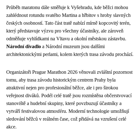
Průběh maratonu dále směřuje k Vyšehradu, kde běžci mohou
zahlédnout rotundu svatého Martina a hřbitov s hroby slavných
českých osobností. Tato část tratě nabízí mírně kopcovitý terén,
který představuje výzvu pro všechny účastníky, ale zároveň
odměňuje vyhlídkami na Vltavu a okolní městskou zástavbu.
Národní divadlo
a Národní muzeum jsou dalšími
architektonickými perlami, kolem kterých trasa závodu prochází.
Organizátoři Prague Marathon 2026 věnovali zvláštní pozornost
tomu, aby trasa závodu historickým centrem Prahy byla
atraktivní nejen pro profesionální běžce, ale i pro širokou
veřejnost diváků. Podél celé tratě jsou rozmístěna občerstvovací
stanoviště a hudební skupiny, které povzbuzují účastníky a
vytváří festivalovou atmosféru. Moderní technologie umožňují
sledování běžců v reálném čase, což přidává na vzrušení celé
akce.