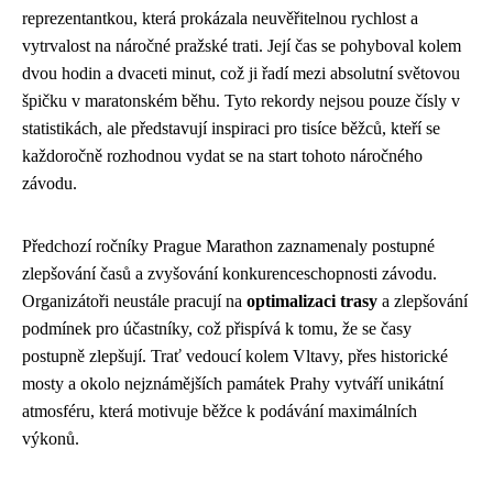
reprezentantkou, která prokázala neuvěřitelnou rychlost a
vytrvalost na náročné pražské trati. Její čas se pohyboval kolem
dvou hodin a dvaceti minut, což ji řadí mezi absolutní světovou
špičku v maratonském běhu. Tyto rekordy nejsou pouze čísly v
statistikách, ale představují inspiraci pro tisíce běžců, kteří se
každoročně rozhodnou vydat se na start tohoto náročného
závodu.
Předchozí ročníky Prague Marathon zaznamenaly postupné
zlepšování časů a zvyšování konkurenceschopnosti závodu.
Organizátoři neustále pracují na
optimalizaci trasy
a zlepšování
podmínek pro účastníky, což přispívá k tomu, že se časy
postupně zlepšují. Trať vedoucí kolem Vltavy, přes historické
mosty a okolo nejznámějších památek Prahy vytváří unikátní
atmosféru, která motivuje běžce k podávání maximálních
výkonů.