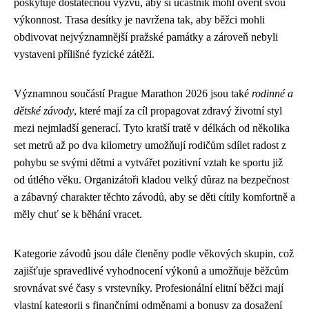
poskytuje dostatečnou výzvu, aby si účastník mohl ověřit svou
výkonnost. Trasa desítky je navržena tak, aby běžci mohli
obdivovat nejvýznamnější pražské památky a zároveň nebyli
vystaveni přílišné fyzické zátěži.
Významnou součástí Prague Marathon 2026 jsou také
rodinné a
dětské závody
, které mají za cíl propagovat zdravý životní styl
mezi nejmladší generací. Tyto kratší tratě v délkách od několika
set metrů až po dva kilometry umožňují rodičům sdílet radost z
pohybu se svými dětmi a vytvářet pozitivní vztah ke sportu již
od útlého věku. Organizátoři kladou velký důraz na bezpečnost
a zábavný charakter těchto závodů, aby se děti cítily komfortně a
měly chuť se k běhání vracet.
Kategorie závodů jsou dále členěny podle věkových skupin, což
zajišťuje spravedlivé vyhodnocení výkonů a umožňuje běžcům
srovnávat své časy s vrstevníky. Profesionální elitní běžci mají
vlastní kategorii s finančními odměnami a bonusy za dosažení