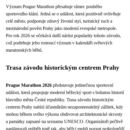
Význam Prague Marathon přesahuje rámec pouhého
sportovního klání. Jedná se o událost, která pozitivně ovlivňuje
celé město, podporuje zdravý životní styl, turistický ruch a
mezinárodní pověst Prahy jako moderní evropské metropole.
Pro rok 2026 se očekává další nárůst popularity tohoto závodu,
což podtrhuje jeho rostoucí význam v kalendáři světových
maratonských běhů.
Trasa závodu historickým centrem Prahy
Prague Marathon 2026
představuje jedinečnou sportovní
událost, která propojuje moderní běžecký sport s bohatou historií
hlavního města České republiky. Trasa závodu historickým
centrem Prahy nabízí účastníkům nezapomenutelný zážitek, kdy
mohou během svého výkonu obdivovat architektonické skvosty
a památky zapsané na seznamu UNESCO. Organizátoři pečlivě
naplánovali průběh tratě tak, aby běžci mohli poznat
nejkrásnější