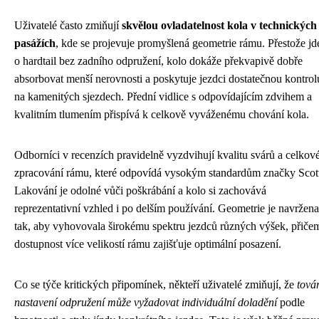
Uživatelé často zmiňují
skvělou ovladatelnost kola v technických
pasážích
, kde se projevuje promyšlená geometrie rámu. Přestože jd
o hardtail bez zadního odpružení, kolo dokáže překvapivě dobře
absorbovat menší nerovnosti a poskytuje jezdci dostatečnou kontrol
na kamenitých sjezdech. Přední vidlice s odpovídajícím zdvihem a
kvalitním tlumením přispívá k celkově vyváženému chování kola.
Odborníci v recenzích pravidelně vyzdvihují kvalitu svárů a celkov
zpracování rámu, které odpovídá vysokým standardům značky Scot
Lakování je odolné vůči poškrábání a kolo si zachovává
reprezentativní vzhled i po delším používání. Geometrie je navržena
tak, aby vyhovovala širokému spektru jezdců různých výšek, přiče
dostupnost více velikostí rámu zajišťuje optimální posazení.
Co se týče kritických připomínek, někteří uživatelé zmiňují, že
tová
nastavení odpružení může vyžadovat individuální doladění
podle