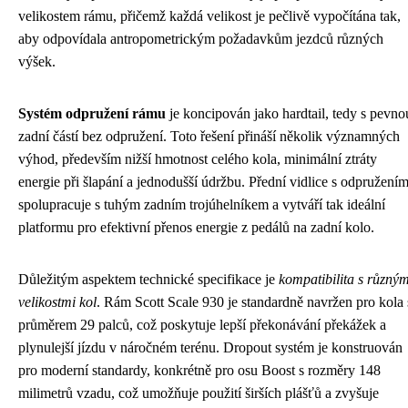
velikostem rámu, přičemž každá velikost je pečlivě vypočítána tak,
aby odpovídala antropometrickým požadavkům jezdců různých
výšek.
Systém odpružení rámu
je koncipován jako hardtail, tedy s pevno
zadní částí bez odpružení. Toto řešení přináší několik významných
výhod, především nižší hmotnost celého kola, minimální ztráty
energie při šlapání a jednodušší údržbu. Přední vidlice s odpružení
spolupracuje s tuhým zadním trojúhelníkem a vytváří tak ideální
platformu pro efektivní přenos energie z pedálů na zadní kolo.
Důležitým aspektem technické specifikace je
kompatibilita s různým
velikostmi kol
. Rám Scott Scale 930 je standardně navržen pro kola 
průměrem 29 palců, což poskytuje lepší překonávání překážek a
plynulejší jízdu v náročném terénu. Dropout systém je konstruován
pro moderní standardy, konkrétně pro osu Boost s rozměry 148
milimetrů vzadu, což umožňuje použití širších plášťů a zvyšuje