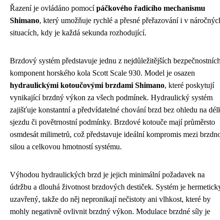
Řazení je ovládáno pomocí
páčkového řadicího mechanismu
Shimano
, který umožňuje rychlé a přesné přeřazování i v náročnýc
situacích, kdy je každá sekunda rozhodující.
Brzdový systém představuje jednu z nejdůležitějších bezpečnostníc
komponent horského kola Scott Scale 930. Model je osazen
hydraulickými kotoučovými brzdami Shimano
, které poskytují
vynikající brzdný výkon za všech podmínek. Hydraulický systém
zajišťuje konstantní a předvídatelné chování brzd bez ohledu na dél
sjezdu či povětrnostní podmínky. Brzdové kotouče mají průměrsto
osmdesát milimetrů, což představuje ideální kompromis mezi brzdn
silou a celkovou hmotností systému.
Výhodou hydraulických brzd je jejich minimální požadavek na
údržbu a dlouhá životnost brzdových destiček. Systém je hermetick
uzavřený, takže do něj nepronikají nečistoty ani vlhkost, které by
mohly negativně ovlivnit brzdný výkon. Modulace brzdné síly je