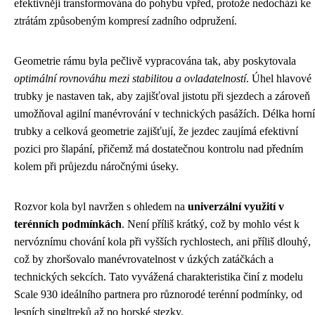
efektivněji transformována do pohybu vpřed, protože nedochází ke
ztrátám způsobeným kompresí zadního odpružení.
Geometrie rámu byla pečlivě vypracována tak, aby poskytovala
optimální rovnováhu mezi stabilitou a ovladatelností
. Úhel hlavové
trubky je nastaven tak, aby zajišťoval jistotu při sjezdech a zároveň
umožňoval agilní manévrování v technických pasážích. Délka horní
trubky a celková geometrie zajišťují, že jezdec zaujímá efektivní
pozici pro šlapání, přičemž má dostatečnou kontrolu nad předním
kolem při průjezdu náročnými úseky.
Rozvor kola byl navržen s ohledem na
univerzální využití v
terénních podmínkách
. Není příliš krátký, což by mohlo vést k
nervóznímu chování kola při vyšších rychlostech, ani příliš dlouhý,
což by zhoršovalo manévrovatelnost v úzkých zatáčkách a
technických sekcích. Tato vyvážená charakteristika činí z modelu
Scale 930 ideálního partnera pro různorodé terénní podmínky, od
lesních singltreků až po horské stezky.