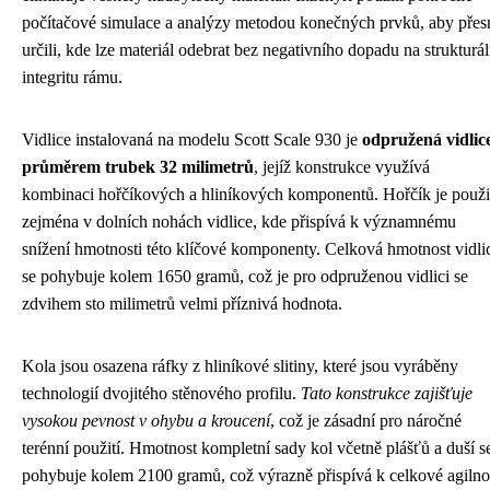
počítačové simulace a analýzy metodou konečných prvků, aby přes
určili, kde lze materiál odebrat bez negativního dopadu na strukturál
integritu rámu.
Vidlice instalovaná na modelu Scott Scale 930 je
odpružená vidlice
průměrem trubek 32 milimetrů
, jejíž konstrukce využívá
kombinaci hořčíkových a hliníkových komponentů. Hořčík je použi
zejména v dolních nohách vidlice, kde přispívá k významnému
snížení hmotnosti této klíčové komponenty. Celková hmotnost vidli
se pohybuje kolem 1650 gramů, což je pro odpruženou vidlici se
zdvihem sto milimetrů velmi příznivá hodnota.
Kola jsou osazena ráfky z hliníkové slitiny, které jsou vyráběny
technologií dvojitého stěnového profilu.
Tato konstrukce zajišťuje
vysokou pevnost v ohybu a kroucení
, což je zásadní pro náročné
terénní použití. Hmotnost kompletní sady kol včetně plášťů a duší s
pohybuje kolem 2100 gramů, což výrazně přispívá k celkové agilno