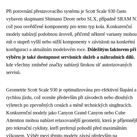
Při porovnání přestavovacího systému je Scott Scale 930 často
vybaven skupinami Shimano Deore nebo SLX, případně SRAM N
což jsou osvědčené komponenty pro tento typ kola. Konkurenční
modely nabízejí podobnou úroveň, přičemž některé varianty mohou
mít o stupeň vyšší nebo nižší komponenty v závislosti na konkrétní
konfiguraci a aktuálním modelovém roce.
Důležitým faktorem při
výběru je také dostupnost servisních služeb a náhradních dílů
,
kde všechny zmíněné značky nabízejí širokou síť autorizovaných
servisů.
Geometrie Scott Scale 930 je optimalizována pro efektivní šlapání a
rychlou jízdu, což oceníte především při závodech nebo dlouhých
výletech po zpevněných cestách a méně technických singltracích.
Konkurenční modely jako Canyon Grand Canyon nebo Cube
Attention mohou nabízet relaxovanější geometrii, která je příjemnějš
pro rekreační cyklisty, kteří preferují pohodlí před maximálním
výkonem. Výběr mezi těmito modely závisí především na