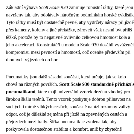
Základní výbava
Scott Scale 930
zahrnuje robustní ráfky, které jsou
navrženy tak, aby odolávaly náročným podmínkám horské cyklistik
Tyto ráfky musí být dostatečně pevné, aby vydržely nárazy při jízdě
přes kameny, kořeny a jiné překážky, zároveň však nesmí být příliš
těžké, protože by to negativně ovlivnilo celkovou hmotnost kola a
jeho akceleraci. Konstruktéři u modelu Scale 930 dosáhli vyvážené
kompromisu mezi pevností a hmotností, což oceníte především při
dlouhých výjezdech do hor.
Pneumatiky jsou další zásadní součástí, která určuje, jak se kolo
chová na různých površích.
Scott Scale 930 standardně přichází 
pneumatikami
, které mají univerzální vzorek dezénu vhodný pro
širokou škálu terénů. Tento vzorek poskytuje dobrou přilnavost na
suchých i mírně vlhkých cestách, současně nabízí rozumný valivý
odpor, což je důležité zejména při jízdě na zpevněných cestách a
přejezdech mezi traily. Šířka pneumatik je zvolena tak, aby
poskytovala dostatečnou stabilitu a komfort, aniž by zbytečně