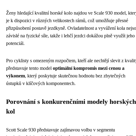
Ženy hledající kvalitní horské kolo najdou ve Scale 930 model, kter
je k dispozici v různých velikostech rámů, což umožňuje přesné
přizpůsobení postavě jezdkyně. Ovladatelnost a vyvážení kola nejs
závislé na fyzické síle, takže i lehčí jezdci dokážou plně využít jeho
potenciál.
Pro cyklisty s omezeným rozpočtem, kteří ale nechtějí slevit z kvalit
představuje tento model
optimální kompromis mezi cenou a
výkonem
, který poskytuje skutečnou hodnotu bez zbytečných
ústupků v klíčových komponentech.
Porovnání s konkurenčními modely horských
kol
Scott Scale 930 představuje zajímavou volbu v segmentu