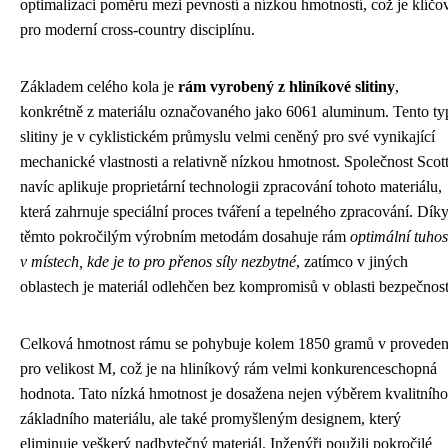
optimalizaci poměru mezi pevností a nízkou hmotností, což je klíčo
pro moderní cross-country disciplínu.
Základem celého kola je
rám vyrobený z hliníkové slitiny
,
konkrétně z materiálu označovaného jako 6061 aluminum. Tento ty
slitiny je v cyklistickém průmyslu velmi ceněný pro své vynikající
mechanické vlastnosti a relativně nízkou hmotnost. Společnost Scot
navíc aplikuje proprietární technologii zpracování tohoto materiálu,
která zahrnuje speciální proces tváření a tepelného zpracování. Dík
těmto pokročilým výrobním metodám dosahuje rám
optimální tuhos
v místech, kde je to pro přenos síly nezbytné
, zatímco v jiných
oblastech je materiál odlehčen bez kompromisů v oblasti bezpečnost
Celková hmotnost rámu se pohybuje kolem 1850 gramů v proveden
pro velikost M, což je na hliníkový rám velmi konkurenceschopná
hodnota. Tato nízká hmotnost je dosažena nejen výběrem kvalitního
základního materiálu, ale také promyšleným designem, který
eliminuje veškerý nadbytečný materiál. Inženýři použili pokročilé