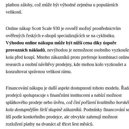
platbou zálohy, což může být výhodné zejména u populárních
velikostí.
Online nákup Scott Scale 930 je rovněž možný prostřednictvím
ověřených českých e-shopů specializujících se na cyklistiku.
Výhodou online nákupu může být nižší cena díky úspoře
provozních nákladů
, nevýhodou je nemožnost osobního vyzkouše
kola před koupí. Mnoho zákazníků proto preferuje kombinaci onlin
research a osobní návštěvy prodejny, kde mohou kolo vyzkoušet a
konzultovat správnou velikost rámu.
Financování nákupu je další aspekt dostupnosti tohoto modelu. Řad
prodejců spolupracuje s finančními institucemi a nabízí možnost
splátkového prodeje nebo úvěru,
což činí pořízení kvalitního horsk
kola dostupnějším širší skupině zákazníků
. Podmínky financování s
liší podle konkrétního prodejce, ale obvykle zahrnují možnost
rozložení platby na dvanáct až třicet šest měsíců.