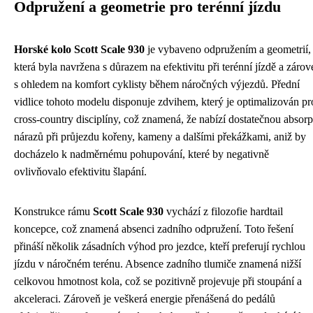
Odpružení a geometrie pro terénní jízdu
Horské kolo Scott Scale 930
je vybaveno odpružením a geometrií,
která byla navržena s důrazem na efektivitu při terénní jízdě a zárov
s ohledem na komfort cyklisty během náročných výjezdů. Přední
vidlice tohoto modelu disponuje zdvihem, který je optimalizován pr
cross-country disciplíny, což znamená, že nabízí dostatečnou absorp
nárazů při průjezdu kořeny, kameny a dalšími překážkami, aniž by
docházelo k nadměrnému pohupování, které by negativně
ovlivňovalo efektivitu šlapání.
Konstrukce rámu
Scott Scale 930
vychází z filozofie hardtail
koncepce, což znamená absenci zadního odpružení. Toto řešení
přináší několik zásadních výhod pro jezdce, kteří preferují rychlou
jízdu v náročném terénu. Absence zadního tlumiče znamená nižší
celkovou hmotnost kola, což se pozitivně projevuje při stoupání a
akceleraci. Zároveň je veškerá energie přenášená do pedálů