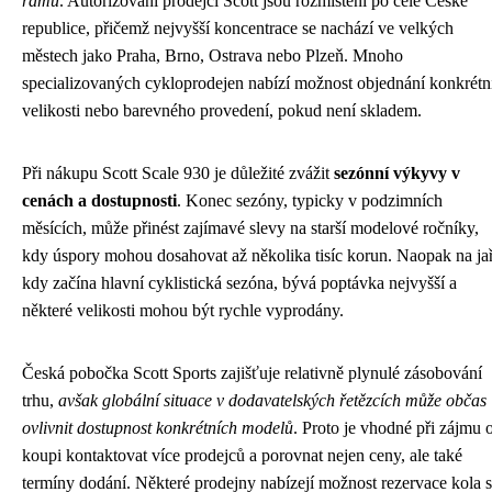
rámu
. Autorizovaní prodejci Scott jsou rozmístěni po celé České
republice, přičemž nejvyšší koncentrace se nachází ve velkých
městech jako Praha, Brno, Ostrava nebo Plzeň. Mnoho
specializovaných cykloprodejen nabízí možnost objednání konkrétn
velikosti nebo barevného provedení, pokud není skladem.
Při nákupu Scott Scale 930 je důležité zvážit
sezónní výkyvy v
cenách a dostupnosti
. Konec sezóny, typicky v podzimních
měsících, může přinést zajímavé slevy na starší modelové ročníky,
kdy úspory mohou dosahovat až několika tisíc korun. Naopak na jař
kdy začína hlavní cyklistická sezóna, bývá poptávka nejvyšší a
některé velikosti mohou být rychle vyprodány.
Česká pobočka Scott Sports zajišťuje relativně plynulé zásobování
trhu,
avšak globální situace v dodavatelských řetězcích může občas
ovlivnit dostupnost konkrétních modelů
. Proto je vhodné při zájmu 
koupi kontaktovat více prodejců a porovnat nejen ceny, ale také
termíny dodání. Některé prodejny nabízejí možnost rezervace kola s