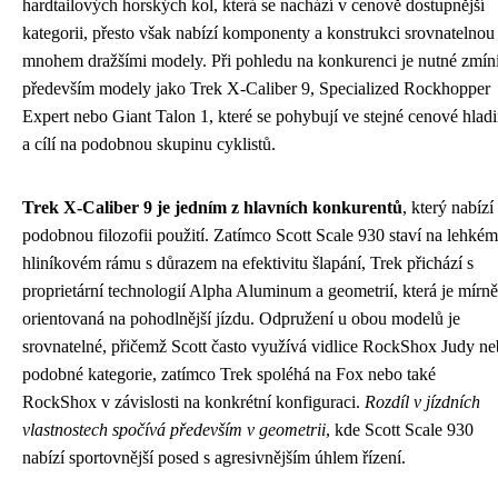
hardtailových horských kol, která se nachází v cenově dostupnější
kategorii, přesto však nabízí komponenty a konstrukci srovnatelnou
mnohem dražšími modely. Při pohledu na konkurenci je nutné zmíni
především modely jako Trek X-Caliber 9, Specialized Rockhopper
Expert nebo Giant Talon 1, které se pohybují ve stejné cenové hlad
a cílí na podobnou skupinu cyklistů.
Trek X-Caliber 9 je jedním z hlavních konkurentů
, který nabízí
podobnou filozofii použití. Zatímco Scott Scale 930 staví na lehkém
hliníkovém rámu s důrazem na efektivitu šlapání, Trek přichází s
proprietární technologií Alpha Aluminum a geometrií, která je mírně
orientovaná na pohodlnější jízdu. Odpružení u obou modelů je
srovnatelné, přičemž Scott často využívá vidlice RockShox Judy n
podobné kategorie, zatímco Trek spoléhá na Fox nebo také
RockShox v závislosti na konkrétní konfiguraci.
Rozdíl v jízdních
vlastnostech spočívá především v geometrii
, kde Scott Scale 930
nabízí sportovnější posed s agresivnějším úhlem řízení.