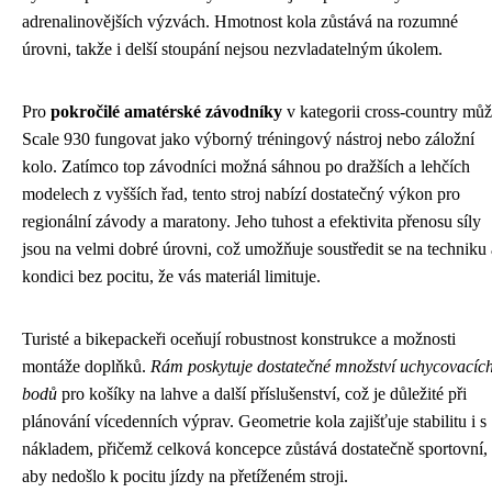
adrenalinovějších výzvách. Hmotnost kola zůstává na rozumné
úrovni, takže i delší stoupání nejsou nezvladatelným úkolem.
Pro
pokročilé amatérské závodníky
v kategorii cross-country mů
Scale 930 fungovat jako výborný tréningový nástroj nebo záložní
kolo. Zatímco top závodníci možná sáhnou po dražších a lehčích
modelech z vyšších řad, tento stroj nabízí dostatečný výkon pro
regionální závody a maratony. Jeho tuhost a efektivita přenosu síly
jsou na velmi dobré úrovni, což umožňuje soustředit se na techniku 
kondici bez pocitu, že vás materiál limituje.
Turisté a bikepackeři oceňují robustnost konstrukce a možnosti
montáže doplňků.
Rám poskytuje dostatečné množství uchycovacíc
bodů
pro košíky na lahve a další příslušenství, což je důležité při
plánování vícedenních výprav. Geometrie kola zajišťuje stabilitu i s
nákladem, přičemž celková koncepce zůstává dostatečně sportovní,
aby nedošlo k pocitu jízdy na přetíženém stroji.