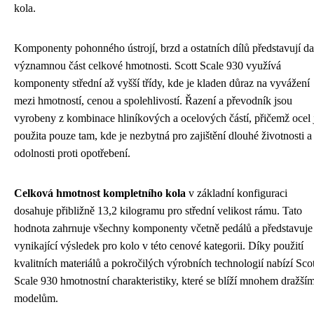
kola.
Komponenty pohonného ústrojí, brzd a ostatních dílů představují da
významnou část celkové hmotnosti. Scott Scale 930 využívá
komponenty střední až vyšší třídy, kde je kladen důraz na vyvážení
mezi hmotností, cenou a spolehlivostí. Řazení a převodník jsou
vyrobeny z kombinace hliníkových a ocelových částí, přičemž ocel 
použita pouze tam, kde je nezbytná pro zajištění dlouhé životnosti a
odolnosti proti opotřebení.
Celková hmotnost kompletního kola
v základní konfiguraci
dosahuje přibližně 13,2 kilogramu pro střední velikost rámu. Tato
hodnota zahrnuje všechny komponenty včetně pedálů a představuje
vynikající výsledek pro kolo v této cenové kategorii. Díky použití
kvalitních materiálů a pokročilých výrobních technologií nabízí Scot
Scale 930 hmotnostní charakteristiky, které se blíží mnohem dražší
modelům.