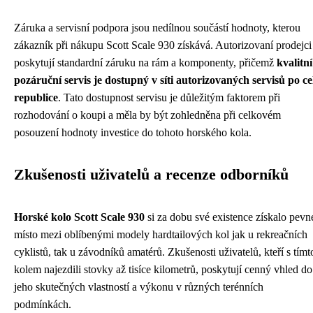
Záruka a servisní podpora jsou nedílnou součástí hodnoty, kterou
zákazník při nákupu Scott Scale 930 získává. Autorizovaní prodejci
poskytují standardní záruku na rám a komponenty, přičemž
kvalitní
pozáruční servis je dostupný v síti autorizovaných servisů po ce
republice
. Tato dostupnost servisu je důležitým faktorem při
rozhodování o koupi a měla by být zohledněna při celkovém
posouzení hodnoty investice do tohoto horského kola.
Zkušenosti uživatelů a recenze odborníků
Horské kolo Scott Scale 930
si za dobu své existence získalo pevn
místo mezi oblíbenými modely hardtailových kol jak u rekreačních
cyklistů, tak u závodníků amatérů. Zkušenosti uživatelů, kteří s tímt
kolem najezdili stovky až tisíce kilometrů, poskytují cenný vhled do
jeho skutečných vlastností a výkonu v různých terénních
podmínkách.