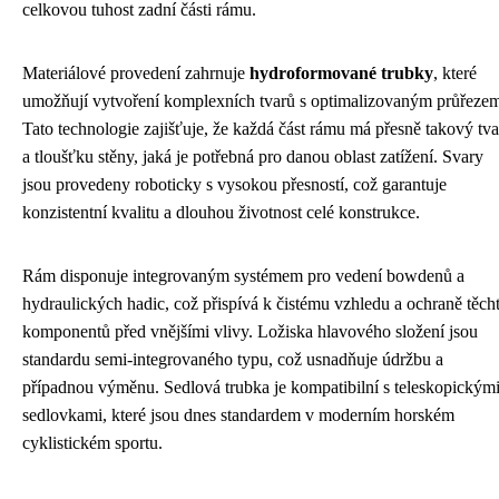
celkovou tuhost zadní části rámu.
Materiálové provedení zahrnuje
hydroformované trubky
, které
umožňují vytvoření komplexních tvarů s optimalizovaným průřeze
Tato technologie zajišťuje, že každá část rámu má přesně takový tva
a tloušťku stěny, jaká je potřebná pro danou oblast zatížení. Svary
jsou provedeny roboticky s vysokou přesností, což garantuje
konzistentní kvalitu a dlouhou životnost celé konstrukce.
Rám disponuje integrovaným systémem pro vedení bowdenů a
hydraulických hadic, což přispívá k čistému vzhledu a ochraně těch
komponentů před vnějšími vlivy. Ložiska hlavového složení jsou
standardu semi-integrovaného typu, což usnadňuje údržbu a
případnou výměnu. Sedlová trubka je kompatibilní s teleskopickým
sedlovkami, které jsou dnes standardem v moderním horském
cyklistickém sportu.