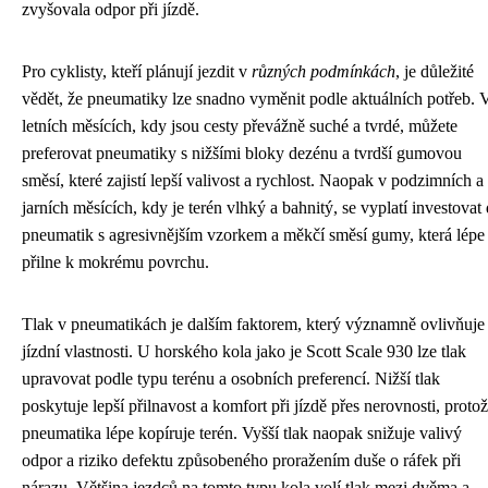
zvyšovala odpor při jízdě.
Pro cyklisty, kteří plánují jezdit v
různých podmínkách
, je důležité
vědět, že pneumatiky lze snadno vyměnit podle aktuálních potřeb. 
letních měsících, kdy jsou cesty převážně suché a tvrdé, můžete
preferovat pneumatiky s nižšími bloky dezénu a tvrdší gumovou
směsí, které zajistí lepší valivost a rychlost. Naopak v podzimních a
jarních měsících, kdy je terén vlhký a bahnitý, se vyplatí investovat
pneumatik s agresivnějším vzorkem a měkčí směsí gumy, která lépe
přilne k mokrému povrchu.
Tlak v pneumatikách je dalším faktorem, který významně ovlivňuje
jízdní vlastnosti. U horského kola jako je Scott Scale 930 lze tlak
upravovat podle typu terénu a osobních preferencí. Nižší tlak
poskytuje lepší přilnavost a komfort při jízdě přes nerovnosti, proto
pneumatika lépe kopíruje terén. Vyšší tlak naopak snižuje valivý
odpor a riziko defektu způsobeného proražením duše o ráfek při
nárazu. Většina jezdců na tomto typu kola volí tlak mezi dvěma a