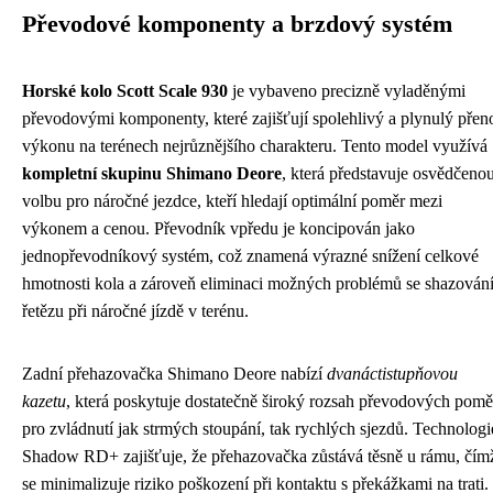
Převodové komponenty a brzdový systém
Horské kolo Scott Scale 930
je vybaveno precizně vyladěnými
převodovými komponenty, které zajišťují spolehlivý a plynulý přen
výkonu na terénech nejrůznějšího charakteru. Tento model využívá
kompletní skupinu Shimano Deore
, která představuje osvědčeno
volbu pro náročné jezdce, kteří hledají optimální poměr mezi
výkonem a cenou. Převodník vpředu je koncipován jako
jednopřevodníkový systém, což znamená výrazné snížení celkové
hmotnosti kola a zároveň eliminaci možných problémů se shazován
řetězu při náročné jízdě v terénu.
Zadní přehazovačka Shimano Deore nabízí
dvanáctistupňovou
kazetu
, která poskytuje dostatečně široký rozsah převodových pomě
pro zvládnutí jak strmých stoupání, tak rychlých sjezdů. Technologi
Shadow RD+ zajišťuje, že přehazovačka zůstává těsně u rámu, čím
se minimalizuje riziko poškození při kontaktu s překážkami na trati.