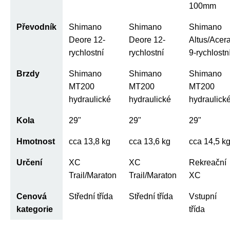
100mm
Převodník
Shimano
Shimano
Shimano
Deore 12-
Deore 12-
Altus/Acer
rychlostní
rychlostní
9-rychlostn
Brzdy
Shimano
Shimano
Shimano
MT200
MT200
MT200
hydraulické
hydraulické
hydraulick
Kola
29"
29"
29"
Hmotnost
cca 13,8 kg
cca 13,6 kg
cca 14,5 k
Určení
XC
XC
Rekreační
Trail/Maraton
Trail/Maraton
XC
Cenová
Střední třída
Střední třída
Vstupní
kategorie
třída