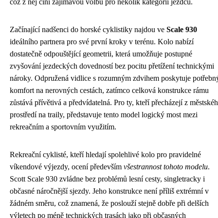
což z něj činí zajímavou volbu pro několik kategorií jezdců.
Začínající nadšenci do horské cyklistiky najdou ve
Scale 930
ideálního partnera pro své první kroky v terénu. Kolo nabízí
dostatečně odpouštějící geometrii, která umožňuje postupné
zvyšování jezdeckých dovedností bez pocitu přetížení technickými
nároky. Odpružená vidlice s rozumným zdvihem poskytuje potřebn
komfort na nerovných cestách, zatímco celková konstrukce rámu
zůstává přívětivá a předvídatelná. Pro ty, kteří přecházejí z městské
prostředí na traily, představuje tento model logický most mezi
rekreačním a sportovním využitím.
Rekreační cyklisté, kteří hledají spolehlivé kolo pro pravidelné
víkendové výjezdy, ocení především
všestrannost tohoto modelu
.
Scott Scale 930 zvládne bez problémů lesní cesty, singletracky i
občasné náročnější sjezdy. Jeho konstrukce není příliš extrémní v
žádném směru, což znamená, že poslouží stejně dobře při delších
výletech po méně technických trasách jako při občasných