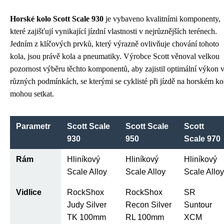
Horské kolo Scott Scale 930
je vybaveno kvalitními komponenty,
které zajišťují vynikající jízdní vlastnosti v nejrůznějších terénech.
Jedním z klíčových prvků, který výrazně ovlivňuje chování tohoto
kola, jsou právě kola a pneumatiky. Výrobce Scott věnoval velkou
pozornost výběru těchto komponentů, aby zajistil optimální výkon 
různých podmínkách, se kterými se cyklisté při jízdě na horském ko
mohou setkat.
Parametr
Scott Scale
Scott Scale
Scott
930
950
Scale 970
Rám
Hliníkový
Hliníkový
Hliníkový
Scale Alloy
Scale Alloy
Scale Alloy
Vidlice
RockShox
RockShox
SR
Judy Silver
Recon Silver
Suntour
TK 100mm
RL 100mm
XCM