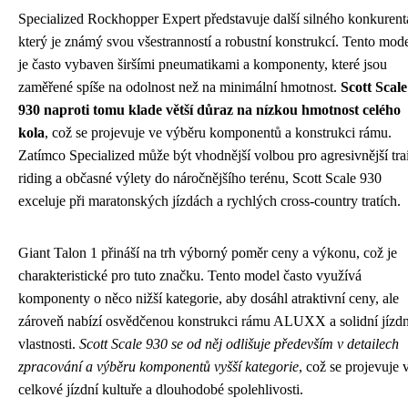
Specialized Rockhopper Expert představuje další silného konkurent
který je známý svou všestranností a robustní konstrukcí. Tento mod
je často vybaven širšími pneumatikami a komponenty, které jsou
zaměřené spíše na odolnost než na minimální hmotnost.
Scott Scale
930 naproti tomu klade větší důraz na nízkou hmotnost celého
kola
, což se projevuje ve výběru komponentů a konstrukci rámu.
Zatímco Specialized může být vhodnější volbou pro agresivnější trai
riding a občasné výlety do náročnějšího terénu, Scott Scale 930
exceluje při maratonských jízdách a rychlých cross-country tratích.
Giant Talon 1 přináší na trh výborný poměr ceny a výkonu, což je
charakteristické pro tuto značku. Tento model často využívá
komponenty o něco nižší kategorie, aby dosáhl atraktivní ceny, ale
zároveň nabízí osvědčenou konstrukci rámu ALUXX a solidní jízdn
vlastnosti.
Scott Scale 930 se od něj odlišuje především v detailech
zpracování a výběru komponentů vyšší kategorie
, což se projevuje 
celkové jízdní kultuře a dlouhodobé spolehlivosti.