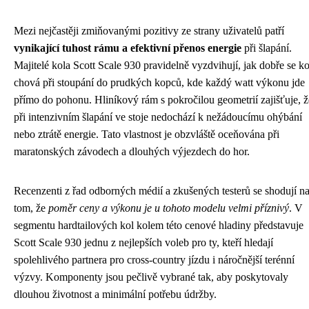
Mezi nejčastěji zmiňovanými pozitivy ze strany uživatelů patří
vynikající tuhost rámu a efektivní přenos energie
při šlapání.
Majitelé kola Scott Scale 930 pravidelně vyzdvihují, jak dobře se k
chová při stoupání do prudkých kopců, kde každý watt výkonu jde
přímo do pohonu. Hliníkový rám s pokročilou geometrií zajišťuje, ž
při intenzivním šlapání ve stoje nedochází k nežádoucímu ohýbání
nebo ztrátě energie. Tato vlastnost je obzvláště oceňována při
maratonských závodech a dlouhých výjezdech do hor.
Recenzenti z řad odborných médií a zkušených testerů se shodují n
tom, že
poměr ceny a výkonu je u tohoto modelu velmi příznivý
. V
segmentu hardtailových kol kolem této cenové hladiny představuje
Scott Scale 930 jednu z nejlepších voleb pro ty, kteří hledají
spolehlivého partnera pro cross-country jízdu i náročnější terénní
výzvy. Komponenty jsou pečlivě vybrané tak, aby poskytovaly
dlouhou životnost a minimální potřebu údržby.