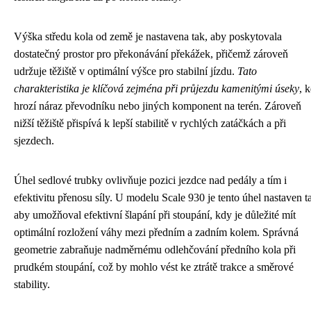
Výška středu kola od země je nastavena tak, aby poskytovala
dostatečný prostor pro překonávání překážek, přičemž zároveň
udržuje těžiště v optimální výšce pro stabilní jízdu.
Tato
charakteristika je klíčová zejména při průjezdu kamenitými úseky
, 
hrozí náraz převodníku nebo jiných komponent na terén. Zároveň
nižší těžiště přispívá k lepší stabilitě v rychlých zatáčkách a při
sjezdech.
Úhel sedlové trubky ovlivňuje pozici jezdce nad pedály a tím i
efektivitu přenosu síly. U modelu Scale 930 je tento úhel nastaven t
aby umožňoval efektivní šlapání při stoupání, kdy je důležité mít
optimální rozložení váhy mezi předním a zadním kolem. Správná
geometrie zabraňuje nadměrnému odlehčování předního kola při
prudkém stoupání, což by mohlo vést ke ztrátě trakce a směrové
stability.