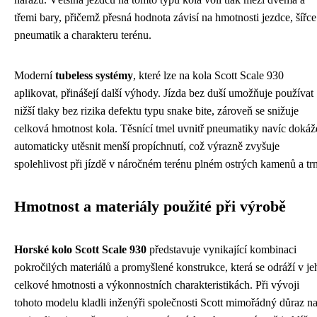
třemi bary, přičemž přesná hodnota závisí na hmotnosti jezdce, šířce
pneumatik a charakteru terénu.
Moderní
tubeless systémy
, které lze na kola Scott Scale 930
aplikovat, přinášejí další výhody. Jízda bez duší umožňuje používat
nižší tlaky bez rizika defektu typu snake bite, zároveň se snižuje
celková hmotnost kola. Těsnící tmel uvnitř pneumatiky navíc dokáž
automaticky utěsnit menší propíchnutí, což výrazně zvyšuje
spolehlivost při jízdě v náročném terénu plném ostrých kamenů a trn
Hmotnost a materiály použité při výrobě
Horské kolo Scott Scale 930
představuje vynikající kombinaci
pokročilých materiálů a promyšlené konstrukce, která se odráží v je
celkové hmotnosti a výkonnostních charakteristikách. Při vývoji
tohoto modelu kladli inženýři společnosti Scott mimořádný důraz n