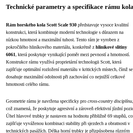
Technické parametry a specifikace rámu kol
Rám horského kola Scott Scale 930
představuje vysoce kvalitní
konstrukci, která kombinuje moderní technologie s důrazem na
nízkou hmotnost a maximální tuhost. Tento rám je vyroben z
pokročilého hliníkového materiálu, konkrétně z
hliníkové slitiny
6061
, která poskytuje vynikající poměr mezi pevností a hmotností.
Konstrukce rámu využívá proprietární technologii Scott, která
zajišťuje optimální rozložení materiálu v kritických místech, čímž se
dosahuje maximální odolnosti při zachování co nejnižší celkové
hmotnosti celého rámu.
Geometrie rámu je navržena specificky pro
cross-country disciplínu
což znamená, že poskytuje agresivní a zároveň efektivní jízdní pozic
Úhel hlavové trubky je nastaven na hodnotu přibližně 69 stupňů, co
zajišťuje vyváženou kombinaci stability při sjezdech a obratnosti v
technických pasážích. Délka horní trubky je přizpůsobena různým