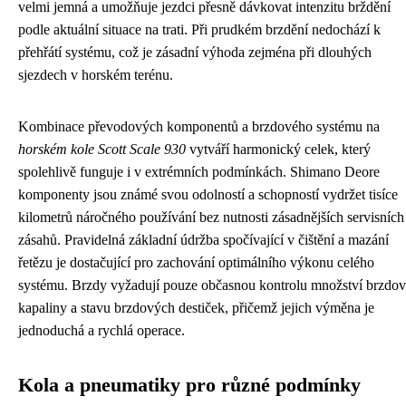
velmi jemná a umožňuje jezdci přesně dávkovat intenzitu brždění
podle aktuální situace na trati. Při prudkém brzdění nedochází k
přehřátí systému, což je zásadní výhoda zejména při dlouhých
sjezdech v horském terénu.
Kombinace převodových komponentů a brzdového systému na
horském kole Scott Scale 930
vytváří harmonický celek, který
spolehlivě funguje i v extrémních podmínkách. Shimano Deore
komponenty jsou známé svou odolností a schopností vydržet tisíce
kilometrů náročného používání bez nutnosti zásadnějších servisních
zásahů. Pravidelná základní údržba spočívající v čištění a mazání
řetězu je dostačující pro zachování optimálního výkonu celého
systému. Brzdy vyžadují pouze občasnou kontrolu množství brzdo
kapaliny a stavu brzdových destiček, přičemž jejich výměna je
jednoduchá a rychlá operace.
Kola a pneumatiky pro různé podmínky