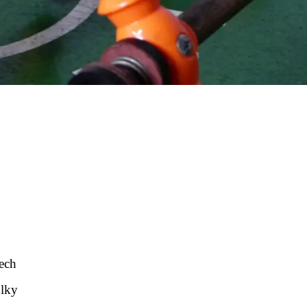
dech
ulky