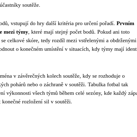
účastníky soutěže.
ů, vstupují do hry další kritéria pro určení pořadí.
Prvním
re mezi týmy
, které mají stejný počet bodů. Pokud ani toto
 se celkové skóre, tedy rozdíl mezi vstřelenými a obdrženými
hodnout o konečném umístění v situacích, kdy týmy mají ident
jména v závěrečných kolech soutěže, kdy se rozhoduje o
ých pohárů nebo o záchraně v soutěži. Tabulka fotbal tak
ení výkonnosti všech týmů během celé sezóny, kde každý záp
konečné rozložení sil v soutěži.