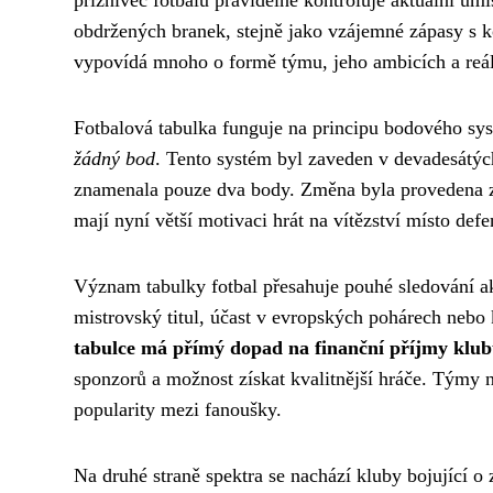
příznivec fotbalu pravidelně kontroluje aktuální um
obdržených branek, stejně jako vzájemné zápasy s ko
vypovídá mnoho o formě týmu, jeho ambicích a reál
Fotbalová tabulka funguje na principu bodového sy
žádný bod
. Tento systém byl zaveden v devadesátých
znamenala pouze dva body. Změna byla provedena zá
mají nyní větší motivaci hrát na vítězství místo de
Význam tabulky fotbal přesahuje pouhé sledování ak
mistrovský titul, účast v evropských pohárech nebo 
tabulce má přímý dopad na finanční příjmy klu
sponzorů a možnost získat kvalitnější hráče. Týmy n
popularity mezi fanoušky.
Na druhé straně spektra se nachází kluby bojující o