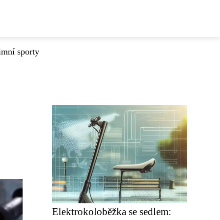
imní sporty
Elektrokoloběžka se sedlem: