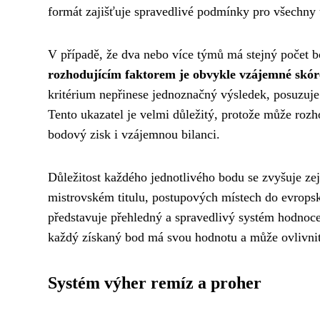
formát zajišťuje spravedlivé podmínky pro všechny 
V případě, že dva nebo více týmů má stejný počet bod
rozhodujícím faktorem je obvykle vzájemné skó
kritérium nepřinese jednoznačný výsledek, posuzuje
Tento ukazatel je velmi důležitý, protože může roz
bodový zisk i vzájemnou bilanci.
Důležitost každého jednotlivého bodu se zvyšuje ze
mistrovském titulu, postupových místech do evropsk
představuje přehledný a spravedlivý systém hodnoc
každý získaný bod má svou hodnotu a může ovlivnit 
Systém výher remíz a proher