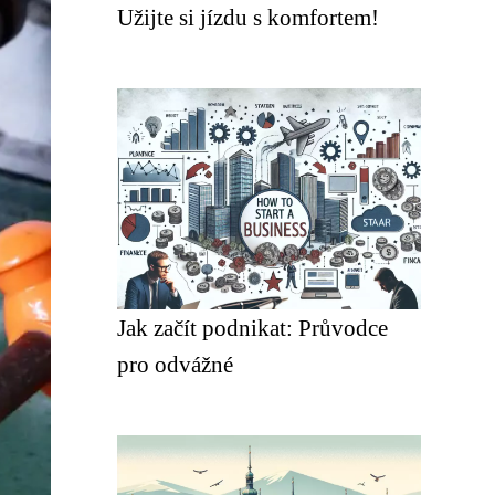
Užijte si jízdu s komfortem!
Jak začít podnikat: Průvodce
pro odvážné