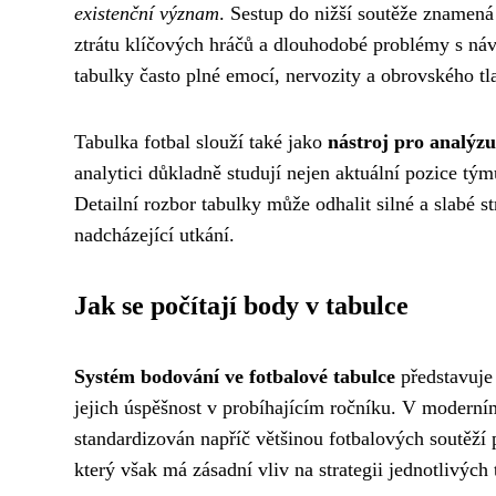
existenční význam
. Sestup do nižší soutěže znamená
ztrátu klíčových hráčů a dlouhodobé problémy s náv
tabulky často plné emocí, nervozity a obrovského tl
Tabulka fotbal slouží také jako
nástroj pro analýz
analytici důkladně studují nejen aktuální pozice tý
Detailní rozbor tabulky může odhalit silné a slabé 
nadcházející utkání.
Jak se počítají body v tabulce
Systém bodování ve fotbalové tabulce
představuje
jejich úspěšnost v probíhajícím ročníku. V moderní
standardizován napříč většinou fotbalových soutěží
který však má zásadní vliv na strategii jednotlivýc