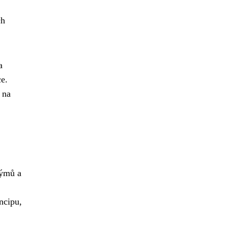
,
ch
a
ce.
 na
týmů a
ncipu,