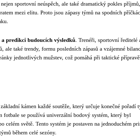
 nejen sportovní neúspěch, ale také dramatický pokles příjmů
ratem mezi elitu. Proto jsou zápasy týmů na spodních příčká
aku.
u a predikci budoucích výsledků
. Trenéři, sportovní ředitelé 
mů, ale také trendy, formu posledních zápasů a vzájemné bilan
stránky jednotlivých mužstev, což pomáhá při taktické přípravě
 základní kámen každé soutěže, který určuje konečné pořadí 
m fotbale se používá univerzální bodový systém, který byl
 po celém světě. Tento systém je postaven na jednoduchém pri
h týmů během celé sezóny.