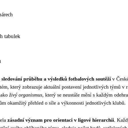
hárech
ch tabulek
m
o sledování průběhu a výsledků fotbalových soutěží
v Česk
stém, který zobrazuje aktuální postavení jednotlivých týmů v 
 jako
živý organismus
, který se neustále mění s každým odeh
m okamžitý přehled o síle a výkonnosti jednotlivých klubů.
cela
zásadní význam pro orientaci v ligové hierarchii
. Každ