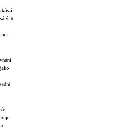
ískává
esátých
iaci
ovnání
 jako
sadní
ěže.
hraje
to