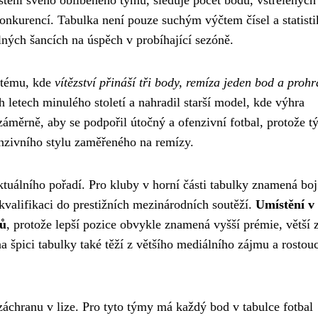
ístění svého oblíbeného týmu, sleduje počet bodů, vstřelených
nkurencí. Tabulka není pouze suchým výčtem čísel a statistik
ných šancích na úspěch v probíhající sezóně.
stému, kde
vítězství přináší tři body, remíza jeden bod a prohr
 letech minulého století a nahradil starší model, kde výhra
měrně, aby se podpořil útočný a ofenzivní fotbal, protože 
fenzivního stylu zaměřeného na remízy.
tuálního pořadí. Pro kluby v horní části tabulky znamená boj
kvalifikaci do prestižních mezinárodních soutěží.
Umístění v
bů
, protože lepší pozice obvykle znamená vyšší prémie, větší 
a špici tabulky také těží z většího mediálního zájmu a rostouc
 záchranu v lize. Pro tyto týmy má každý bod v tabulce fotbal