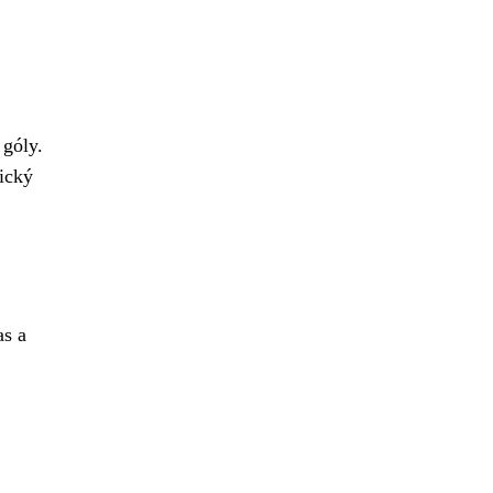
 góly.
ický
as a