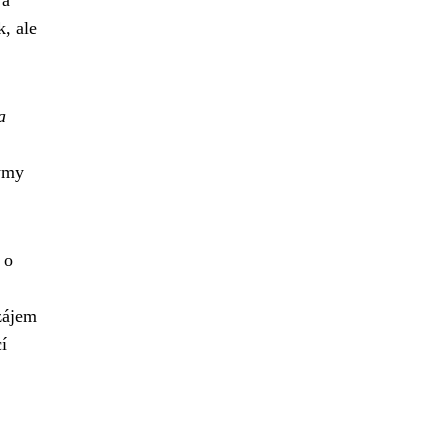
 a
, ale
a
týmy
 o
zájem
í