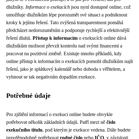
dlužníky.
Informace o exekucích
jsou nyní dostupné online, což
umožňuje dlužníkům lépe porozumět své situaci a podniknout
kroky k jejímu řešení. Tato zvýšená transparentnost pomáhá
předcházet nedorozuměním a podporuje rychlejší a efektivnější
řešení dluhů.
Přístup k informacím
o exekucích online dává
dlužníkům možnost převzít kontrolu nad svými financemi a
pracovat na pozitivní změně. Existuje mnoho příkladů, kdy
online přístup k informacím o exekucích pomohl dlužníkům najít
řešení, jako je splátkový kalendář nebo dohoda s věřitelem, a
vyhnout se tak negativním dopadům exekuce.
Potřebné údaje
Pro zjištění informací o exekuci online budete obvykle
potřebovat několik základních údajů. Patří mezi ně
číslo
exekučního titulu
, pod kterým je exekuce vedena. Dále budete
pravděpodobně potřebovat
rodné číslo
nebo
IČO
, v závislosti