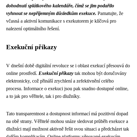
dohodnutí splátkového kalendáře, čímž se jim podařilo
vyhnout se nepříjemným důsledkům exekuce.
Pamatujte, že
včasná a aktivní komunikace s exekutorem je klíčová pro
nalezení optimálního řešení.
Exekuční příkazy
V dnešní době digitální revoluce se i oblast exekucí přesouvá do
online prostředí.
Exekuční příkazy
tak mohou být doručovány
elektronicky, což přináší zrychlení a zefektivnění celého
procesu. Informace o exekuci jsou pak snadno dostupné online,
a to jak pro věřitele, tak i pro dlužníky.
Tato transparentnost a dostupnost informací má pozitivní dopad
na obě strany. Věřitelé mohou snáze sledovat průběh exekuce a
dlužníci mají možnost aktivně řešit svou situaci a předcházet tak
dalším komplikacím. Online platformy věnované exekucím