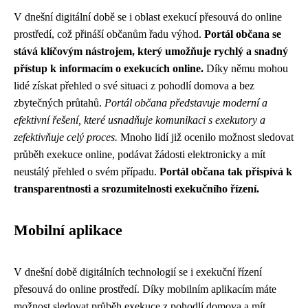
V dnešní digitální době se i oblast exekucí přesouvá do online
prostředí, což přináší občanům řadu výhod.
Portál občana se
stává klíčovým nástrojem, který umožňuje rychlý a snadný
přístup k informacím o exekucích online.
Díky němu mohou
lidé získat přehled o své situaci z pohodlí domova a bez
zbytečných průtahů.
Portál občana představuje moderní a
efektivní řešení, které usnadňuje komunikaci s exekutory a
zefektivňuje celý proces.
Mnoho lidí již ocenilo možnost sledovat
průběh exekuce online, podávat žádosti elektronicky a mít
neustálý přehled o svém případu.
Portál občana tak přispívá k
transparentnosti a srozumitelnosti exekučního řízení.
Mobilní aplikace
V dnešní době digitálních technologií se i exekuční řízení
přesouvá do online prostředí. Díky mobilním aplikacím máte
možnost sledovat průběh exekuce z pohodlí domova a mít