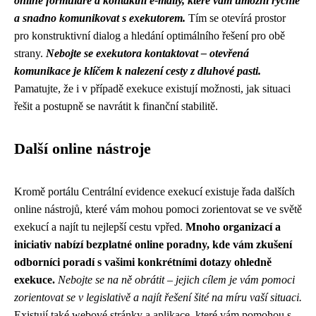
online formuláře a kontaktní e-maily, které vám umožní rychle
a snadno komunikovat s exekutorem.
Tím se otevírá prostor
pro konstruktivní dialog a hledání optimálního řešení pro obě
strany.
Nebojte se exekutora kontaktovat – otevřená
komunikace je klíčem k nalezení cesty z dluhové pasti.
Pamatujte, že i v případě exekuce existují možnosti, jak situaci
řešit a postupně se navrátit k finanční stabilitě.
Další online nástroje
Kromě portálu Centrální evidence exekucí existuje řada dalších
online nástrojů, které vám mohou pomoci zorientovat se ve světě
exekucí a najít tu nejlepší cestu vpřed.
Mnoho organizací a
iniciativ nabízí bezplatné online poradny, kde vám zkušení
odborníci poradí s vašimi konkrétními dotazy ohledně
exekuce.
Nebojte se na ně obrátit – jejich cílem je vám pomoci
zorientovat se v legislativě a najít řešení šité na míru vaší situaci.
Existují také webové stránky a aplikace, které vám pomohou s