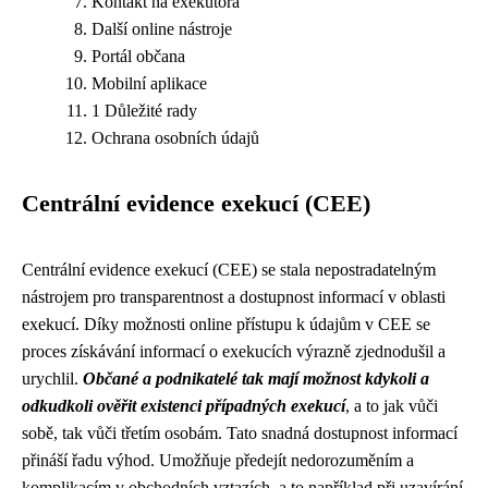
Kontakt na exekutora
Další online nástroje
Portál občana
Mobilní aplikace
1 Důležité rady
Ochrana osobních údajů
Centrální evidence exekucí (CEE)
Centrální evidence exekucí (CEE) se stala nepostradatelným
nástrojem pro transparentnost a dostupnost informací v oblasti
exekucí. Díky možnosti online přístupu k údajům v CEE se
proces získávání informací o exekucích výrazně zjednodušil a
urychlil.
Občané a podnikatelé tak mají možnost kdykoli a
odkudkoli ověřit existenci případných exekucí
, a to jak vůči
sobě, tak vůči třetím osobám. Tato snadná dostupnost informací
přináší řadu výhod. Umožňuje předejít nedorozuměním a
komplikacím v obchodních vztazích, a to například při uzavírání