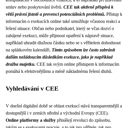
smluv nebo poskytování úvěrů.
CEE tak aktivně přispívá k
větší právní jistotě a prevenci potenciálních problémů.
Přístup k
informacím o exekucích online také umožňuje včasnou reakci a
řešení situace. Občan nebo podnikatel, který se včas dozví o
zahájené exekuci, může přijmout opatření k nápravě situace,
například uhradit dlužnou částku nebo se s věřitelem dohodnout
na splátkovém kalendáři.
Tímto způsobem lze často zabránit
dalším nežádoucím důsledkům exekuce, jako je například
dražba majetku.
CEE tak svým online přístupem k informacím
pomáhá k efektivnějšímu a méně nákladnému řešení dluhů.
Vyhledávání v CEE
V dnešní digitální době se oblast exekucí stává transparentnější a
dostupnější i v zemích střední a východní Evropy (CEE).
Online platformy a služby
přinášejí revoluci do způsobu,
jakým se s exekucemi pracuje, a to jak pro věřitele, tak pro