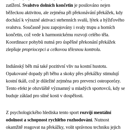
zatížení.
Svalstvo dolních končetin
je posilováno nejen
běžeckou aktivitou, ale zejména při překonávání překážek, kdy
dochází k výrazné aktivaci stehenních svalů, lýtek a hýžďového
svalstva. Současně jsou zapojovány i svaly trupu a horních
končetin, což vede k harmonickému rozvoji celého těla.
Koordinace pohybů nutná pro úspěšné překonání překážek
zlepšuje
propriocepci a celkovou tělesnou kontrolu
.
Indiánský běh má také pozitivní vliv na kostní hustotu.
Opakované dopady při běhu a skoky přes překážky stimulují
kostní tkáň, což je důležité zejména pro prevenci osteoporózy.
Tento efekt je obzvláště významný u mladých sportovců, kdy se
buduje základ pro silné kosti v dospělosti.
Z psychologického hlediska tento sport
rozvíjí mentální
odolnost a schopnost rychlého rozhodování
. Nutnost
okamžitě reagovat na překážky, volit správnou techniku jejich