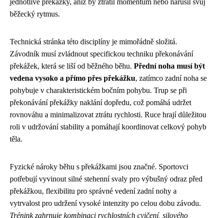
jednotlivé překážky, aniž by ztratil momentum nebo narušil svůj
běžecký rytmus.
Technická stránka této disciplíny je mimořádně složitá.
Závodník musí zvládnout specifickou techniku překonávání
překážek, která se liší od běžného běhu.
Přední noha musí být
vedena vysoko a přímo přes překážku
, zatímco zadní noha se
pohybuje v charakteristickém bočním pohybu. Trup se při
překonávání překážky naklání dopředu, což pomáhá udržet
rovnováhu a minimalizovat ztrátu rychlosti. Ruce hrají důležitou
roli v udržování stability a pomáhají koordinovat celkový pohyb
těla.
Fyzické nároky běhu s překážkami jsou značné. Sportovci
potřebují vyvinout silné stehenní svaly pro výbušný odraz před
překážkou, flexibilitu pro správné vedení zadní nohy a
vytrvalost pro udržení vysoké intenzity po celou dobu závodu.
Trénink zahrnuje kombinaci rychlostních cvičení, silového