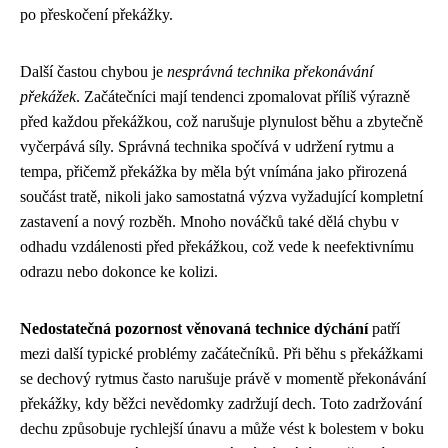
po přeskočení překážky.
Další častou chybou je
nesprávná technika překonávání
překážek
. Začátečníci mají tendenci zpomalovat příliš výrazně
před každou překážkou, což narušuje plynulost běhu a zbytečně
vyčerpává síly. Správná technika spočívá v udržení rytmu a
tempa, přičemž překážka by měla být vnímána jako přirozená
součást tratě, nikoli jako samostatná výzva vyžadující kompletní
zastavení a nový rozběh. Mnoho nováčků také dělá chybu v
odhadu vzdálenosti před překážkou, což vede k neefektivnímu
odrazu nebo dokonce ke kolizi.
Nedostatečná pozornost věnovaná technice dýchání
patří
mezi další typické problémy začátečníků. Při běhu s překážkami
se dechový rytmus často narušuje právě v momentě překonávání
překážky, kdy běžci nevědomky zadržují dech. Toto zadržování
dechu způsobuje rychlejší únavu a může vést k bolestem v boku