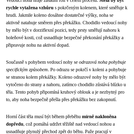
Vedoucí noha hraje zásadní roli v celém procesu.
Měla by být
rychle vytažena vzhůru
s pokrčeným kolenem, které směřuje k
hrudi. Jakmile koleno dosáhne dostatečné výšky, noha se
aktivně natahuje směrem přes překážku. Chodidlo vedoucí nohy
by mělo být v dorziflexní pozici, tedy prsty směřují nahoru k
holeňové kosti, což usnadňuje bezpečné překonání překážky a
připravuje nohu na aktivní dopad.
Současně s pohybem vedoucí nohy se
odrazová noha pohybuje
specifickým způsobem
. Po odrazu se pokrčí v koleni a pohybuje
se stranou kolem překážky. Koleno odrazové nohy by mělo být
vytočeno do strany a nahoru, zatímco chodidlo zůstává blízko u
těla. Tento pohyb připomíná kruhový oblouk a je nezbytný pro
to, aby noha bezpečně přešla přes překážku bez zakopnutí.
Horní část těla musí být během přeběhu
mírně nakloněna
dopředu
, což pomáhá udržet těžiště nad vedoucí nohou a
usnadňuje plynulý přechod zpět do běhu. Paže pracují v