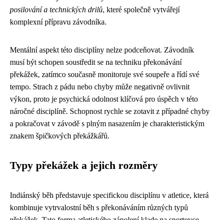
posilování a technických drilů
, které společně vytvářejí
komplexní přípravu závodníka.
Mentální aspekt této disciplíny nelze podceňovat. Závodník
musí být schopen soustředit se na techniku překonávání
překážek, zatímco současně monitoruje své soupeře a řídí své
tempo. Strach z pádu nebo chyby může negativně ovlivnit
výkon, proto je psychická odolnost klíčová pro úspěch v této
náročné disciplíně. Schopnost rychle se zotavit z případné chyby
a pokračovat v závodě s plným nasazením je charakteristickým
znakem špičkových překážkářů.
Typy překážek a jejich rozměry
Indiánský běh představuje specifickou disciplínu v atletice, která
kombinuje vytrvalostní běh s překonáváním různých typů
překážek. Tato forma atletického zápolení klade na sportovce