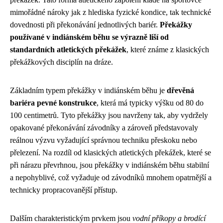
mimořádné nároky jak z hlediska fyzické kondice, tak technické
dovednosti při překonávání jednotlivých bariér.
Překážky
používané v indiánském běhu se výrazně liší od
standardních atletických překážek
, které známe z klasických
překážkových disciplín na dráze.
Základním typem překážky v indiánském běhu je
dřevěná
bariéra pevné konstrukce
, která má typicky výšku od 80 do
100 centimetrů. Tyto překážky jsou navrženy tak, aby vydržely
opakované překonávání závodníky a zároveň představovaly
reálnou výzvu vyžadující správnou techniku přeskoku nebo
přelezení. Na rozdíl od klasických atletických překážek, které se
při nárazu převrhnou, jsou překážky v indiánském běhu stabilní
a nepohyblivé, což vyžaduje od závodníků mnohem opatrnější a
technicky propracovanější přístup.
Dalším charakteristickým prvkem jsou
vodní příkopy a brodící