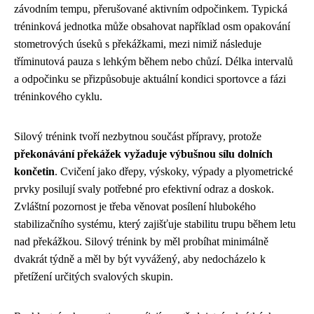
závodním tempu, přerušované aktivním odpočinkem. Typická
tréninková jednotka může obsahovat například osm opakování
stometrových úseků s překážkami, mezi nimiž následuje
tříminutová pauza s lehkým během nebo chůzí. Délka intervalů
a odpočinku se přizpůsobuje aktuální kondici sportovce a fázi
tréninkového cyklu.
Silový trénink tvoří nezbytnou součást přípravy, protože
překonávání překážek vyžaduje výbušnou sílu dolních
končetin
. Cvičení jako dřepy, výskoky, výpady a plyometrické
prvky posilují svaly potřebné pro efektivní odraz a doskok.
Zvláštní pozornost je třeba věnovat posílení hlubokého
stabilizačního systému, který zajišťuje stabilitu trupu během letu
nad překážkou. Silový trénink by měl probíhat minimálně
dvakrát týdně a měl by být vyvážený, aby nedocházelo k
přetížení určitých svalových skupin.