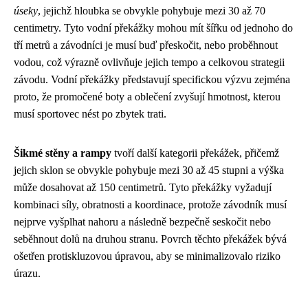
úseky
, jejichž hloubka se obvykle pohybuje mezi 30 až 70
centimetry. Tyto vodní překážky mohou mít šířku od jednoho do
tří metrů a závodníci je musí buď přeskočit, nebo proběhnout
vodou, což výrazně ovlivňuje jejich tempo a celkovou strategii
závodu. Vodní překážky představují specifickou výzvu zejména
proto, že promočené boty a oblečení zvyšují hmotnost, kterou
musí sportovec nést po zbytek trati.
Šikmé stěny a rampy
tvoří další kategorii překážek, přičemž
jejich sklon se obvykle pohybuje mezi 30 až 45 stupni a výška
může dosahovat až 150 centimetrů. Tyto překážky vyžadují
kombinaci síly, obratnosti a koordinace, protože závodník musí
nejprve vyšplhat nahoru a následně bezpečně seskočit nebo
seběhnout dolů na druhou stranu. Povrch těchto překážek bývá
ošetřen protiskluzovou úpravou, aby se minimalizovalo riziko
úrazu.