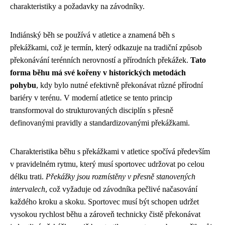
charakteristiky a požadavky na závodníky.
Indiánský běh se používá v atletice a znamená běh s
překážkami, což je termín, který odkazuje na tradiční způsob
překonávání terénních nerovností a přírodních překážek.
Tato
forma běhu má své kořeny v historických metodách
pohybu
, kdy bylo nutné efektivně překonávat různé přírodní
bariéry v terénu. V moderní atletice se tento princip
transformoval do strukturovaných disciplín s přesně
definovanými pravidly a standardizovanými překážkami.
Charakteristika běhu s překážkami v atletice spočívá především
v pravidelném rytmu, který musí sportovec udržovat po celou
délku trati.
Překážky jsou rozmístěny v přesně stanovených
intervalech
, což vyžaduje od závodníka pečlivé načasování
každého kroku a skoku. Sportovec musí být schopen udržet
vysokou rychlost běhu a zároveň technicky čistě překonávat