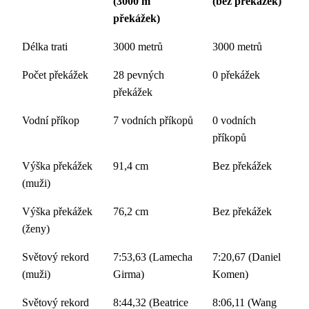
(3000 m
(bez překážek)
překážek)
Délka trati
3000 metrů
3000 metrů
Počet překážek
28 pevných
0 překážek
překážek
Vodní příkop
7 vodních příkopů
0 vodních
příkopů
Výška překážek
91,4 cm
Bez překážek
(muži)
Výška překážek
76,2 cm
Bez překážek
(ženy)
Světový rekord
7:53,63 (Lamecha
7:20,67 (Daniel
(muži)
Girma)
Komen)
Světový rekord
8:44,32 (Beatrice
8:06,11 (Wang