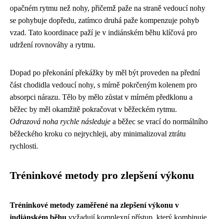
opačném rytmu než nohy, přičemž paže na straně vedoucí nohy
se pohybuje dopředu, zatímco druhá paže kompenzuje pohyb
vzad. Tato koordinace paží je v indiánském běhu klíčová pro
udržení rovnováhy a rytmu.
Dopad po překonání překážky by měl být proveden na přední
část chodidla vedoucí nohy, s mírně pokrčeným kolenem pro
absorpci nárazu. Tělo by mělo zůstat v mírném předklonu a
běžec by měl okamžitě pokračovat v běžeckém rytmu.
Odrazová noha rychle následuje
a běžec se vrací do normálního
běžeckého kroku co nejrychleji, aby minimalizoval ztrátu
rychlosti.
Tréninkové metody pro zlepšení výkonu
Tréninkové metody zaměřené na zlepšení výkonu v
indiánském běhu
vyžadují komplexní přístup, který kombinuje