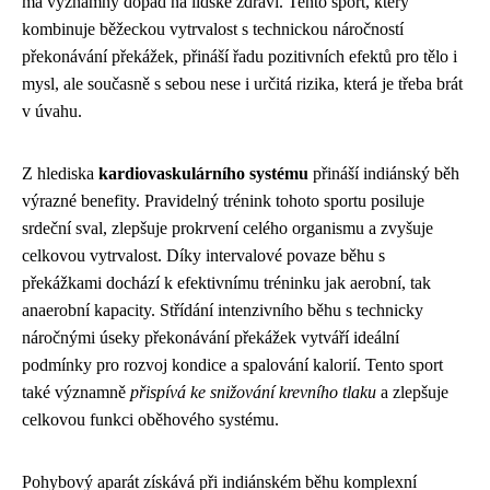
má významný dopad na lidské zdraví. Tento sport, který
kombinuje běžeckou vytrvalost s technickou náročností
překonávání překážek, přináší řadu pozitivních efektů pro tělo i
mysl, ale současně s sebou nese i určitá rizika, která je třeba brát
v úvahu.
Z hlediska
kardiovaskulárního systému
přináší indiánský běh
výrazné benefity. Pravidelný trénink tohoto sportu posiluje
srdeční sval, zlepšuje prokrvení celého organismu a zvyšuje
celkovou vytrvalost. Díky intervalové povaze běhu s
překážkami dochází k efektivnímu tréninku jak aerobní, tak
anaerobní kapacity. Střídání intenzivního běhu s technicky
náročnými úseky překonávání překážek vytváří ideální
podmínky pro rozvoj kondice a spalování kalorií. Tento sport
také významně
přispívá ke snižování krevního tlaku
a zlepšuje
celkovou funkci oběhového systému.
Pohybový aparát získává při indiánském běhu komplexní