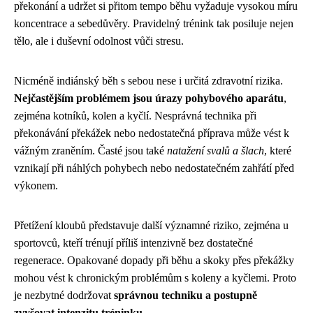
překonání a udržet si přitom tempo běhu vyžaduje vysokou míru
koncentrace a sebedůvěry. Pravidelný trénink tak posiluje nejen
tělo, ale i duševní odolnost vůči stresu.
Nicméně indiánský běh s sebou nese i určitá zdravotní rizika.
Nejčastějším problémem jsou úrazy pohybového aparátu
,
zejména kotníků, kolen a kyčlí. Nesprávná technika při
překonávání překážek nebo nedostatečná příprava může vést k
vážným zraněním. Časté jsou také
natažení svalů a šlach
, které
vznikají při náhlých pohybech nebo nedostatečném zahřátí před
výkonem.
Přetížení kloubů představuje další významné riziko, zejména u
sportovců, kteří trénují příliš intenzivně bez dostatečné
regenerace. Opakované dopady při běhu a skoky přes překážky
mohou vést k chronickým problémům s koleny a kyčlemi. Proto
je nezbytné dodržovat
správnou techniku a postupně
zvyšovat intenzitu tréninku
.