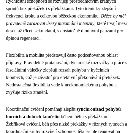
Rychlostní schopnosti se rozvíjejí prostřednictvím krátkých
sprintů bez překážek i s překážkami. Tyto tréninky zlepšují
frekvenci kroku a celkovou běžeckou ekonomiku.
Běžec by měl
pravidelně zařazovat úseky maximální intenzity
, které trvají mezi
deseti až třiceti sekundami, s dostatečně dlouhými pauzami pro
úplnou regeneraci.
Flexibilita a mobilita představují často podceňovanou oblast
přípravy. Pravidelné protahování, dynamické rozcvičky a práce s
fasciálními válečky zlepšují rozsah pohybu v kyčelních
kloubech, což je zásadní pro efektivní překonávání překážek.
Nedostatečná flexibilita vede k neekonomickému pohybu a
zvyšuje riziko zranění.
Koordinační cvičení pomáhají zlepšit
synchronizaci pohybů
horních a dolních končetin
během běhu s překážkami.
Žebříková cvičení, běh přes nízké překážky v různých rytmech a
koordinační kruhy rozvíjejí schopnost těla rychle reagovat na