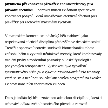
plynulého překonávání překážek charakteristický pro
původní techniku
. Sportovci museli zvládnout specifickou
koordinaci pohybů, která umožňovala efektivní přechod přes
překážky při zachování maximální rychlosti.
V evropském kontextu se indiánský běh etabloval jako
respektovaná atletická disciplína především ve dvacátém století.
Trenéři a sportovní teoretici studovali biomechaniku tohoto
způsobu běhu a vyvinuli tréninkové metody, které kombinovaly
tradiční prvky s moderními poznatky o lidské fyziologii a
pohybových schopnostech.
Výsledkem bylo vytvoření
systematického přístupu k výuce a zdokonalování této techniky
,
která se stala nedílnou součástí atletických programů na školách
i v profesionálních sportovních klubech.
Dnes je indiánský běh uznávanou atletickou disciplínou, která si
uchovává odkaz svého historického původu a zároveň