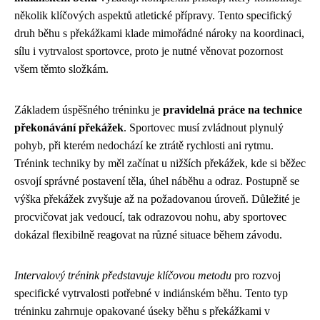
několik klíčových aspektů atletické přípravy. Tento specifický
druh běhu s překážkami klade mimořádné nároky na koordinaci,
sílu i vytrvalost sportovce, proto je nutné věnovat pozornost
všem těmto složkám.
Základem úspěšného tréninku je
pravidelná práce na technice
překonávání překážek
. Sportovec musí zvládnout plynulý
pohyb, při kterém nedochází ke ztrátě rychlosti ani rytmu.
Trénink techniky by měl začínat u nižších překážek, kde si běžec
osvojí správné postavení těla, úhel náběhu a odraz. Postupně se
výška překážek zvyšuje až na požadovanou úroveň. Důležité je
procvičovat jak vedoucí, tak odrazovou nohu, aby sportovec
dokázal flexibilně reagovat na různé situace během závodu.
Intervalový trénink představuje klíčovou metodu
pro rozvoj
specifické vytrvalosti potřebné v indiánském běhu. Tento typ
tréninku zahrnuje opakované úseky běhu s překážkami v