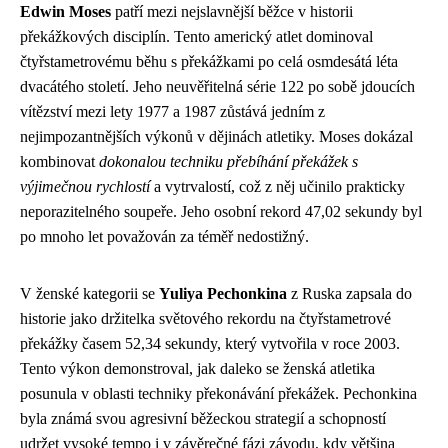
Edwin Moses
patří mezi nejslavnější běžce v historii
překážkových disciplín. Tento americký atlet dominoval
čtyřstametrovému běhu s překážkami po celá osmdesátá léta
dvacátého století. Jeho neuvěřitelná série 122 po sobě jdoucích
vítězství mezi lety 1977 a 1987 zůstává jedním z
nejimpozantnějších výkonů v dějinách atletiky. Moses dokázal
kombinovat
dokonalou techniku přebíhání překážek s
výjimečnou rychlostí
a vytrvalostí, což z něj učinilo prakticky
neporazitelného soupeře. Jeho osobní rekord 47,02 sekundy byl
po mnoho let považován za téměř nedostižný.
V ženské kategorii se
Yuliya Pechonkina
z Ruska zapsala do
historie jako držitelka světového rekordu na čtyřstametrové
překážky časem 52,34 sekundy, který vytvořila v roce 2003.
Tento výkon demonstroval, jak daleko se ženská atletika
posunula v oblasti techniky překonávání překážek. Pechonkina
byla známá svou agresivní běžeckou strategií a schopností
udržet vysoké tempo i v závěrečné fázi závodu, kdy většina