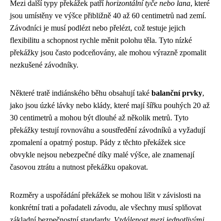
Mezi další typy překážek patří
horizontální tyče nebo lana
, které
jsou umístěny ve výšce přibližně 40 až 60 centimetrů nad zemí.
Závodníci je musí podlézt nebo přelézt, což testuje jejich
flexibilitu a schopnost rychle měnit polohu těla. Tyto nízké
překážky jsou často podceňovány, ale mohou výrazně zpomalit
nezkušené závodníky.
Některé tratě indiánského běhu obsahují také
balanční prvky
,
jako jsou úzké lávky nebo klády, které mají šířku pouhých 20 až
30 centimetrů a mohou být dlouhé až několik metrů. Tyto
překážky testují rovnováhu a soustředění závodníků a vyžadují
zpomalení a opatrný postup. Pády z těchto překážek sice
obvykle nejsou nebezpečné díky malé výšce, ale znamenají
časovou ztrátu a nutnost překážku opakovat.
Rozměry a uspořádání překážek se mohou lišit v závislosti na
konkrétní trati a pořadateli závodu, ale všechny musí splňovat
základní bezpečnostní standardy.
Vzdálenost mezi jednotlivými