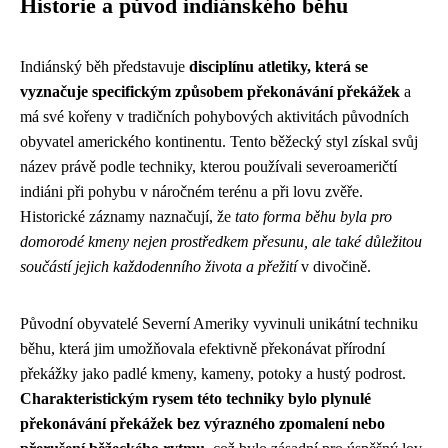
Historie a původ indiánského běhu
Indiánský běh představuje
disciplínu atletiky, která se
vyznačuje specifickým způsobem překonávání překážek
a
má své kořeny v tradičních pohybových aktivitách původních
obyvatel amerického kontinentu. Tento běžecký styl získal svůj
název právě podle techniky, kterou používali severoameričtí
indiáni při pohybu v náročném terénu a při lovu zvěře.
Historické záznamy naznačují, že
tato forma běhu byla pro
domorodé kmeny nejen prostředkem přesunu, ale také důležitou
součástí jejich každodenního života a přežití
v divočině.
Původní obyvatelé Severní Ameriky vyvinuli unikátní techniku
běhu, která jim umožňovala efektivně překonávat přírodní
překážky jako padlé kmeny, kameny, potoky a hustý podrost.
Charakteristickým rysem této techniky bylo plynulé
překonávání překážek bez výrazného zpomalení nebo