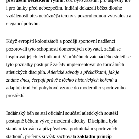
přerušení běžeckého rytmu
, což bylo zásadní pro úspěšný lov
i pro úniky před nebezpečím. Indiáni dokázali běžet dlouhé
vzdálenosti přes nejrůznější terény s pozoruhodnou vytrvalostí a
elegancí pohybu.
Když evropští kolonizátoři a později sportovní nadšenci
pozorovali tyto schopnosti domorodých obyvatel, začali se
inspirovat jejich technikami. V průběhu devatenáctého století se
tyto poznatky postupně začaly implementovat do formálních
atletických disciplín.
Atletické závody s překážkami, jak je
známe dnes, čerpají právě z těchto historických kořenů
a
adaptují tradiční pohybové vzorce do moderního sportovního
prostředí.
Indiánský běh se stal oficiální součástí atletických soutěží
postupně během vývoje moderní atletiky. Disciplína byla
standardizována a přizpůsobena podmínkám sportovních
stadionů, přičemž si však zachovala
základní princip