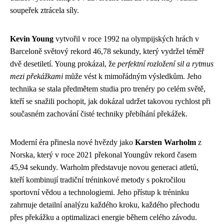
soupeřek ztrácela síly.
Kevin Young
vytvořil v roce 1992 na olympijských hrách v
Barceloně světový rekord 46,78 sekundy, který vydržel téměř
dvě desetiletí. Young prokázal, že
perfektní rozložení sil a rytmus
mezi překážkami
může vést k mimořádným výsledkům. Jeho
technika se stala předmětem studia pro trenéry po celém světě,
kteří se snažili pochopit, jak dokázal udržet takovou rychlost při
současném zachování čisté techniky přebíhání překážek.
Moderní éra přinesla nové hvězdy jako
Karsten Warholm
z
Norska, který v roce 2021 překonal Youngův rekord časem
45,94 sekundy. Warholm představuje novou generaci atletů,
kteří kombinují tradiční tréninkové metody s pokročilou
sportovní vědou a technologiemi. Jeho přístup k tréninku
zahrnuje detailní analýzu každého kroku, každého přechodu
přes překážku a optimalizaci energie během celého závodu.