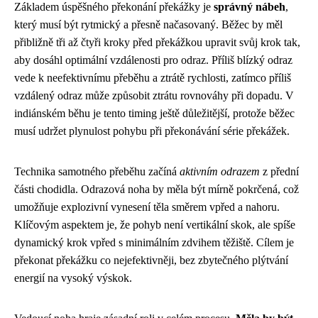
Základem úspěšného překonání překážky je
správný nábeh
,
který musí být rytmický a přesně načasovaný. Běžec by měl
přibližně tři až čtyři kroky před překážkou upravit svůj krok tak,
aby dosáhl optimální vzdálenosti pro odraz. Příliš blízký odraz
vede k neefektivnímu přeběhu a ztrátě rychlosti, zatímco příliš
vzdálený odraz může způsobit ztrátu rovnováhy při dopadu. V
indiánském běhu je tento timing ještě důležitější, protože běžec
musí udržet plynulost pohybu při překonávání série překážek.
Technika samotného přeběhu začíná
aktivním odrazem
z přední
části chodidla. Odrazová noha by měla být mírně pokrčená, což
umožňuje explozivní vynesení těla směrem vpřed a nahoru.
Klíčovým aspektem je, že pohyb není vertikální skok, ale spíše
dynamický krok vpřed s minimálním zdvihem těžiště. Cílem je
překonat překážku co nejefektivněji, bez zbytečného plýtvání
energií na vysoký výskok.