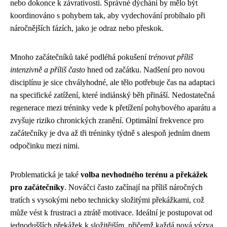
nebo dokonce k závrativosti. Správné dýchání by mělo být
koordinováno s pohybem tak, aby vydechování probíhalo při
náročnějších fázích, jako je odraz nebo přeskok.
Mnoho začátečníků také podléhá pokušení
trénovat příliš
intenzivně a příliš často
hned od začátku. Nadšení pro novou
disciplínu je sice chvályhodné, ale tělo potřebuje čas na adaptaci
na specifické zatížení, které indiánský běh přináší. Nedostatečná
regenerace mezi tréninky vede k přetížení pohybového aparátu a
zvyšuje riziko chronických zranění. Optimální frekvence pro
začátečníky je dva až tři tréninky týdně s alespoň jedním dnem
odpočinku mezi nimi.
Problematická je také
volba nevhodného terénu a překážek
pro začátečníky
. Nováčci často začínají na příliš náročných
tratích s vysokými nebo technicky složitými překážkami, což
může vést k frustraci a ztrátě motivace. Ideální je postupovat od
jednodušších překážek k složitějším, přičemž každá nová výzva