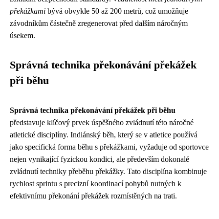
překážkami
bývá obvykle 50 až 200 metrů, což umožňuje
závodníkům částečně zregenerovat před dalším náročným
úsekem.
Správná technika překonávání překážek
při běhu
Správná technika překonávání překážek při běhu
představuje klíčový prvek úspěšného zvládnutí této náročné
atletické disciplíny. Indiánský běh, který se v atletice používá
jako specifická forma běhu s překážkami, vyžaduje od sportovce
nejen vynikající fyzickou kondici, ale především dokonalé
zvládnutí techniky přeběhu překážky. Tato disciplína kombinuje
rychlost sprintu s precizní koordinací pohybů nutných k
efektivnímu překonání překážek rozmístěných na trati.