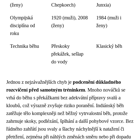
(ženy)
Chepkoech)
Junxia)
Olympijská
1920 (muži), 2008
1984 (muži i
disciplína od
(ženy)
ženy)
roku
Technika běhu
Přeskoky
Klasický běh
překážek, sešlap
do vody
Jednou z nejzávažnějších chyb je
podcenění důkladného
rozcvičení před samotným tréninkem
. Mnoho nováčků se
vrhá do běhu s překážkami bez adekvátní přípravy svalů a
kloubů, což výrazně zvyšuje riziko poranění. Indiánský běh
zatěžuje tělo komplexněji než běžný vytrvalostní běh, protože
zahrnuje skoky, podlézání, šplhání a další pohybové vzorce. Bez
řádného zahřátí jsou svaly a šlachy náchylnější k natažení či
přetržení, zejména při náhlých změnách směru nebo při dopadu