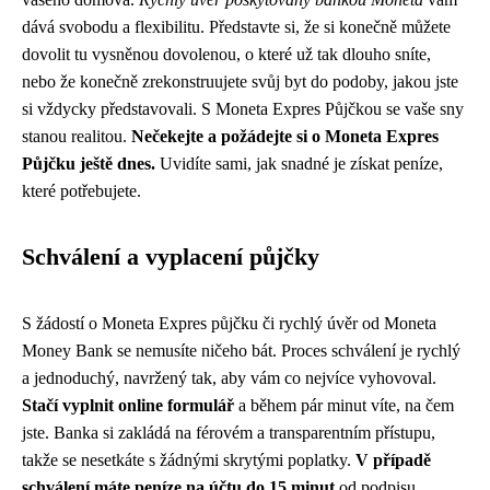
dává svobodu a flexibilitu. Představte si, že si konečně můžete
dovolit tu vysněnou dovolenou, o které už tak dlouho sníte,
nebo že konečně zrekonstruujete svůj byt do podoby, jakou jste
si vždycky představovali. S Moneta Expres Půjčkou se vaše sny
stanou realitou.
Nečekejte a požádejte si o Moneta Expres
Půjčku ještě dnes.
Uvidíte sami, jak snadné je získat peníze,
které potřebujete.
Schválení a vyplacení půjčky
S žádostí o Moneta Expres půjčku či rychlý úvěr od Moneta
Money Bank se nemusíte ničeho bát. Proces schválení je rychlý
a jednoduchý, navržený tak, aby vám co nejvíce vyhovoval.
Stačí vyplnit online formulář
a během pár minut víte, na čem
jste. Banka si zakládá na férovém a transparentním přístupu,
takže se nesetkáte s žádnými skrytými poplatky.
V případě
schválení máte peníze na účtu do 15 minut
od podpisu