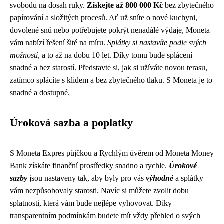
svobodu na dosah ruky.
Získejte až 800 000 Kč
bez zbytečného
papírování a složitých procesů. Ať už sníte o nové kuchyni,
dovolené snů nebo potřebujete pokrýt nenadálé výdaje, Moneta
vám nabízí řešení šité na míru.
Splátky si nastavíte podle svých
možností
, a to až na dobu 10 let. Díky tomu bude splácení
snadné a bez starostí. Představte si, jak si užíváte novou terasu,
zatímco splácíte s klidem a bez zbytečného tlaku. S Moneta je to
snadné a dostupné.
Úroková sazba a poplatky
S Moneta Expres půjčkou a Rychlým úvěrem od Moneta Money
Bank získáte finanční prostředky snadno a rychle.
Úrokové
sazby
jsou nastaveny tak, aby byly pro vás
výhodné
a splátky
vám nezpůsobovaly starosti. Navíc si můžete zvolit dobu
splatnosti, která vám bude nejlépe vyhovovat. Díky
transparentním podmínkám budete mít vždy přehled o svých