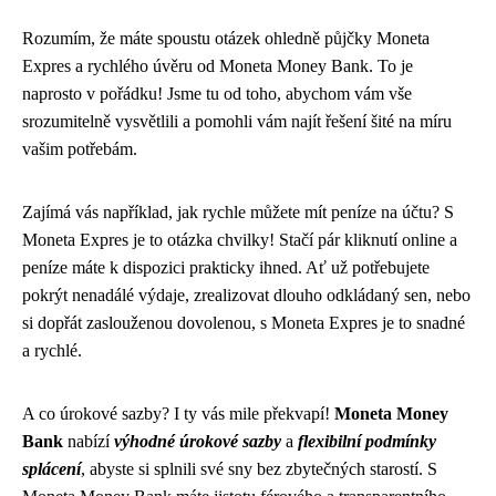
Rozumím, že máte spoustu otázek ohledně půjčky Moneta
Expres a rychlého úvěru od Moneta Money Bank. To je
naprosto v pořádku! Jsme tu od toho, abychom vám vše
srozumitelně vysvětlili a pomohli vám najít řešení šité na míru
vašim potřebám.
Zajímá vás například, jak rychle můžete mít peníze na účtu? S
Moneta Expres je to otázka chvilky! Stačí pár kliknutí online a
peníze máte k dispozici prakticky ihned. Ať už potřebujete
pokrýt nenadálé výdaje, zrealizovat dlouho odkládaný sen, nebo
si dopřát zaslouženou dovolenou, s Moneta Expres je to snadné
a rychlé.
A co úrokové sazby? I ty vás mile překvapí!
Moneta Money
Bank
nabízí
výhodné úrokové sazby
a
flexibilní podmínky
splácení
, abyste si splnili své sny bez zbytečných starostí. S