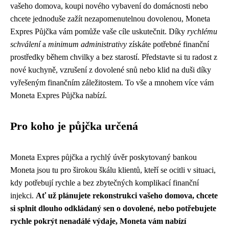
vašeho domova, koupi nového vybavení do domácnosti nebo
chcete jednoduše zažít nezapomenutelnou dovolenou, Moneta
Expres Půjčka vám pomůže vaše cíle uskutečnit. Díky
rychlému
schválení
a
minimum administrativy
získáte potřebné finanční
prostředky během chvilky a bez starostí. Představte si tu radost z
nové kuchyně, vzrušení z dovolené snů nebo klid na duši díky
vyřešeným finančním záležitostem. To vše a mnohem více vám
Moneta Expres Půjčka nabízí.
Pro koho je půjčka určená
Moneta Expres půjčka a rychlý úvěr poskytovaný bankou
Moneta jsou tu pro širokou škálu klientů, kteří se ocitli v situaci,
kdy potřebují rychle a bez zbytečných komplikací finanční
injekci.
Ať už plánujete rekonstrukci vašeho domova, chcete
si splnit dlouho odkládaný sen o dovolené, nebo potřebujete
rychle pokrýt nenadálé výdaje, Moneta vám nabízí