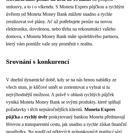
smlouvy, a to i o víkendu. S Moneta Expres půjčkou a rychlým
úvěrem od Moneta Money Bank můžete snadno a rychle
zrealizovat své plány. Ať už potřebujete peníze na novou
elektroniku, dovolenou, nebo třeba na rekonstrukci vašeho
domova, s Moneta Money Bank máte spolehlivého partnera,
který vám pomůže vaše sny proměnit v realitu.
Srovnání s konkurencí
V dnešní dynamické době, kdy se na nás hrnou nabídky ze
všech stran, je klíčové umět se zorientovat a vybrat si tu
nejvýhodnější možnost. A právě v oblasti rychlých půjček
vyniká Moneta Money Bank se svými produkty, které splňují
požadavky i těch nejnáročnějších klientů.
Moneta Expres
půjčka
a
rychlý úvěr
poskytovaný bankou Moneta představují
férovou a transparentní cestu, jak snadno a rychle získat finanční
prostředky.
Na rozdíl od některých nebankovních institucí
sází