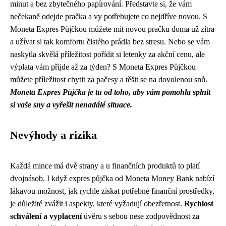
minut a bez zbytečného papírování. Představte si, že vám
nečekaně odejde pračka a vy potřebujete co nejdříve novou. S
Moneta Expres Půjčkou můžete mít novou pračku doma už zítra
a užívat si tak komfortu čistého prádla bez stresu. Nebo se vám
naskytla skvělá příležitost pořídit si letenky za akční cenu, ale
výplata vám přijde až za týden? S Moneta Expres Půjčkou
můžete příležitost chytit za pačesy a těšit se na dovolenou snů.
Moneta Expres Půjčka je tu od toho, aby vám pomohla splnit
si vaše sny a vyřešit nenadálé situace.
Nevýhody a rizika
Každá mince má dvě strany a u finančních produktů to platí
dvojnásob. I když expres půjčka od Moneta Money Bank nabízí
lákavou možnost, jak rychle získat potřebné finanční prostředky,
je důležité zvážit i aspekty, které vyžadují obezřetnost.
Rychlost
schválení a vyplacení
úvěru s sebou nese zodpovědnost za