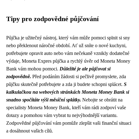
Tipy pro zodpovědné půjčování
Půjčka je užitečný nástroj, který vám může pomoci splnit si sny
nebo překlenout náročné období. Ať už sníte o nové kuchyni,
potřebujete opravit auto nebo vám nečekaně vznikly dodatečné
výdaje, Moneta Expres půjčka a rychlý úvěr od Moneta Money
Bank vám mohou pomoci.
Důležité je ale půjčovat si
zodpovědně.
Před podáním žádosti si pečlivě promyslete, zda
půjčku skutečně potřebujete a zda ji budete schopni splácet.
S
kalkulačkou na webových stránkách Moneta Money Bank si
snadno spočítáte výši měsíční splátky.
Nebojte se obrátit na
specialisty Moneta Money Bank, kteří vám rádi zodpoví vaše
dotazy a pomohou vám vybrat tu nejvýhodnější variantu.
Zodpovědné půjčování vám pomůže zlepšit vaši finanční situaci
a dosáhnout vašich cílů.