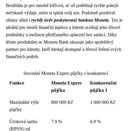
flexibilita je pro mnohé klíčová, ať už potřebují rychle pokrýt
nečekané výdaje, nebo si splnit svůj sen. Podobně pozitivní
ohlasy sbírá i
rychlý úvěr poskytovaný bankou Moneta
. Ten je
ideální pro menší finanční injekce a klienti oceňují jeho férové ​​
podmínky a možnost předčasného splacení bez sankcí. Díky
těmto produktům se Moneta Bank ukazuje jako spolehlivý
partner pro klienty, kteří hledají dostupné a férové ​​řešení svých
finančních potřeb.
Srovnání Moneta Expres půjčky s konkurencí
Funkce
Moneta Expres
Konkurenční
půjčka
půjčka 1
Maximální výše
800 000 Kč
1 000 000 Kč
půjčky
Úroková sazba
7.9 %
6.9 %
(RPSN) od