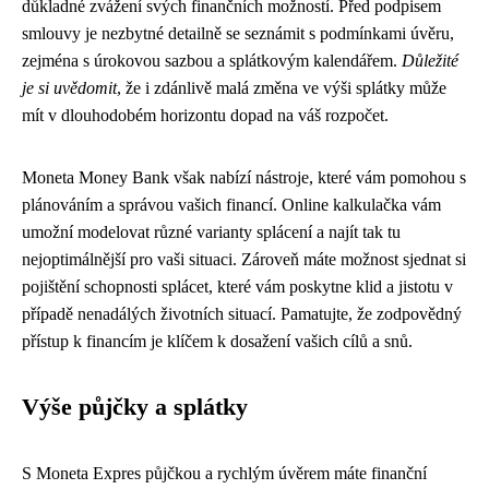
důkladné zvážení svých finančních možností. Před podpisem
smlouvy je nezbytné detailně se seznámit s podmínkami úvěru,
zejména s úrokovou sazbou a splátkovým kalendářem.
Důležité
je si uvědomit
, že i zdánlivě malá změna ve výši splátky může
mít v dlouhodobém horizontu dopad na váš rozpočet.
Moneta Money Bank však nabízí nástroje, které vám pomohou s
plánováním a správou vašich financí. Online kalkulačka vám
umožní modelovat různé varianty splácení a najít tak tu
nejoptimálnější pro vaši situaci. Zároveň máte možnost sjednat si
pojištění schopnosti splácet, které vám poskytne klid a jistotu v
případě nenadálých životních situací. Pamatujte, že zodpovědný
přístup k financím je klíčem k dosažení vašich cílů a snů.
Výše půjčky a splátky
S Moneta Expres půjčkou a rychlým úvěrem máte finanční