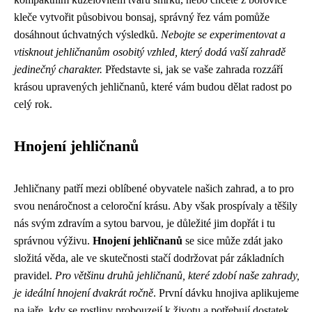
kleče vytvořit působivou bonsaj, správný řez vám pomůže
dosáhnout úchvatných výsledků.
Nebojte se experimentovat a
vtisknout jehličnanům osobitý vzhled, který dodá vaší zahradě
jedinečný charakter.
Představte si, jak se vaše zahrada rozzáří
krásou upravených jehličnanů, které vám budou dělat radost po
celý rok.
Hnojení jehličnanů
Jehličnany patří mezi oblíbené obyvatele našich zahrad, a to pro
svou nenáročnost a celoroční krásu. Aby však prospívaly a těšily
nás svým zdravím a sytou barvou, je důležité jim dopřát i tu
správnou výživu.
Hnojení jehličnanů
se sice může zdát jako
složitá věda, ale ve skutečnosti stačí dodržovat pár základních
pravidel.
Pro většinu druhů jehličnanů, které zdobí naše zahrady,
je ideální hnojení dvakrát ročně
. První dávku hnojiva aplikujeme
na jaře, kdy se rostliny probouzejí k životu a potřebují dostatek