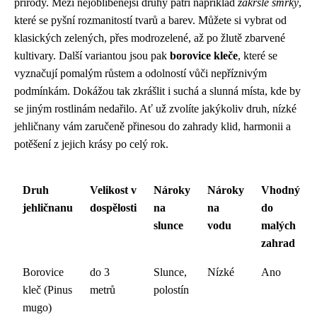
přírody. Mezi nejoblíbenější druhy patří například
zakrslé smrky
,
které se pyšní rozmanitostí tvarů a barev. Můžete si vybrat od
klasických zelených, přes modrozelené, až po žlutě zbarvené
kultivary. Další variantou jsou pak
borovice kleče
, které se
vyznačují pomalým růstem a odolností vůči nepříznivým
podmínkám. Dokážou tak zkrášlit i suchá a slunná místa, kde by
se jiným rostlinám nedařilo. Ať už zvolíte jakýkoliv druh, nízké
jehličnany vám zaručeně přinesou do zahrady klid, harmonii a
potěšení z jejich krásy po celý rok.
Druh
Velikost v
Nároky
Nároky
Vhodný
jehličnanu
dospělosti
na
na
do
slunce
vodu
malých
zahrad
Borovice
do 3
Slunce,
Nízké
Ano
kleč (Pinus
metrů
polostín
mugo)