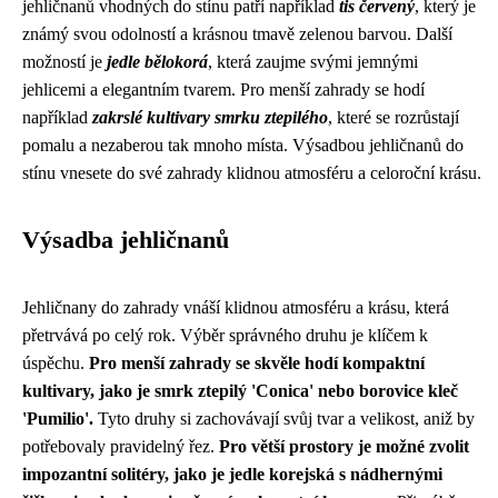
jehličnanů vhodných do stínu patří například
tis červený
, který je
známý svou odolností a krásnou tmavě zelenou barvou. Další
možností je
jedle bělokorá
, která zaujme svými jemnými
jehlicemi a elegantním tvarem. Pro menší zahrady se hodí
například
zakrslé kultivary smrku ztepilého
, které se rozrůstají
pomalu a nezaberou tak mnoho místa. Výsadbou jehličnanů do
stínu vnesete do své zahrady klidnou atmosféru a celoroční krásu.
Výsadba jehličnanů
Jehličnany do zahrady vnáší klidnou atmosféru a krásu, která
přetrvává po celý rok. Výběr správného druhu je klíčem k
úspěchu.
Pro menší zahrady se skvěle hodí kompaktní
kultivary, jako je smrk ztepilý 'Conica' nebo borovice kleč
'Pumilio'.
Tyto druhy si zachovávají svůj tvar a velikost, aniž by
potřebovaly pravidelný řez.
Pro větší prostory je možné zvolit
impozantní solitéry, jako je jedle korejská s nádhernými