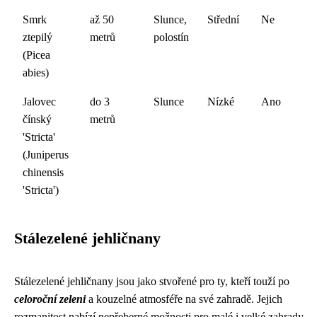
Smrk
až 50
Slunce,
Střední
Ne
ztepilý
metrů
polostín
(Picea
abies)
Jalovec
do 3
Slunce
Nízké
Ano
čínský
metrů
'Stricta'
(Juniperus
chinensis
'Stricta')
Stálezelené jehličnany
Stálezelené jehličnany jsou jako stvořené pro ty, kteří touží po
celoroční zeleni
a kouzelné atmosféře na své zahradě. Jejich
rozmanitost nabízí nepřeberné možnosti pro malé i velké zahrady.