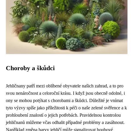
Choroby a škůdci
Jehličnany patří mezi oblíbené obyvatele našich zahrad, a to pro
svou nenáročnost a celoroční krásu. I když jsou obecně odolné, i
ony se mohou potýkat s chorobami a škůdci. Důležité je vnímat
tyto výzvy spíše jako příležitosti k péči o naše zelené svěřence a k
prohloubení znalostí o jejich potřebách. Pravidelnou kontrolou
jehličnanů můžeme včas odhalit případné problémy a zasáhnout.
Například změna barvy jehličí může signalizovat houbové