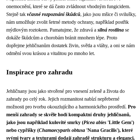
onemocnění, které se dá často zvládnout vhodným fungicidem.
Stejně tak
včasné rozpoznání škůdců
, jako jsou mšice či svilušky,
nám umožňuje zvolit šetrné metody ochrany, například postřik
mýdlovým roztokem. Pamatujme, že zdravá a
silná rostlina
se
dokáže škůdcům a chorobám bránit mnohem lépe. Proto
dopřejme jehličnanům dostatek živin, světla a vláhy, a oni se nám
odmění svou krásou a vitalitou po mnoho let.
Inspirace pro zahradu
Jehličnany jsou jako stvořené pro vnesení zeleně a života do
zahrady po celý rok. Jejich rozmanitost nabízí nepřeberné
možnosti pro tvorbu okouzlujícího a harmonického prostředí.
Pro
menší zahrady se skvěle hodí kompaktní druhy jehličnanů,
jako jsou například kulovité smrky (
Picea abies
'Little Gem')
nebo cypřišky (
Chamaecyparis obtusa
'Nana Gracilis'), které
svými tvary a texturami dodají zahradě strukturu a eleganci.