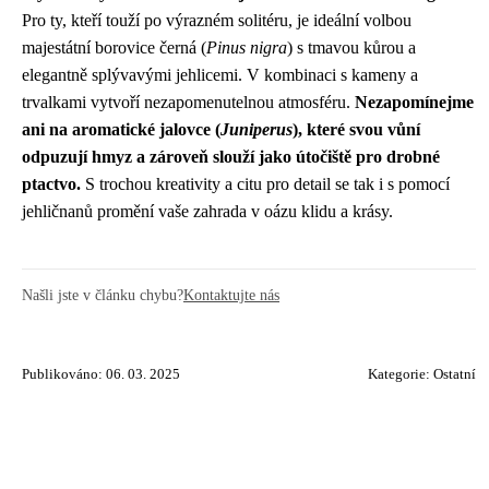
Pro ty, kteří touží po výrazném solitéru, je ideální volbou
majestátní borovice černá (
Pinus nigra
) s tmavou kůrou a
elegantně splývavými jehlicemi. V kombinaci s kameny a
trvalkami vytvoří nezapomenutelnou atmosféru.
Nezapomínejme
ani na aromatické jalovce (
Juniperus
), které svou vůní
odpuzují hmyz a zároveň slouží jako útočiště pro drobné
ptactvo.
S trochou kreativity a citu pro detail se tak i s pomocí
jehličnanů promění vaše zahrada v oázu klidu a krásy.
Našli jste v článku chybu?
Kontaktujte nás
Publikováno: 06. 03. 2025
Kategorie:
Ostatní