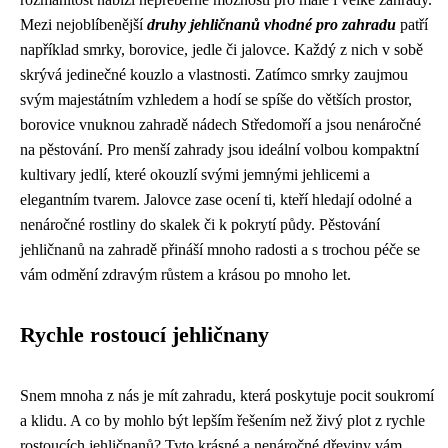
Mezi nejoblíbenější
druhy jehličnanů vhodné pro zahradu
patří
například smrky, borovice, jedle či jalovce. Každý z nich v sobě
skrývá jedinečné kouzlo a vlastnosti. Zatímco smrky zaujmou
svým majestátním vzhledem a hodí se spíše do větších prostor,
borovice vnuknou zahradě nádech Středomoří a jsou nenáročné
na pěstování. Pro menší zahrady jsou ideální volbou kompaktní
kultivary jedlí, které okouzlí svými jemnými jehlicemi a
elegantním tvarem. Jalovce zase ocení ti, kteří hledají odolné a
nenáročné rostliny do skalek či k pokrytí půdy. Pěstování
jehličnanů na zahradě přináší mnoho radosti a s trochou péče se
vám odmění zdravým růstem a krásou po mnoho let.
Rychle rostoucí jehličnany
Snem mnoha z nás je mít zahradu, která poskytuje pocit soukromí
a klidu. A co by mohlo být lepším řešením než živý plot z rychle
rostoucích jehličnanů? Tyto krásné a nenáročné dřeviny vám