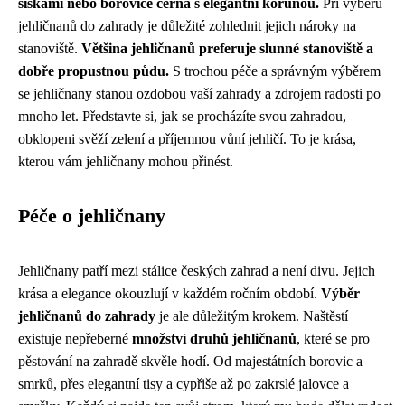
šiškami nebo borovice černá s elegantní korunou.
Při výběru
jehličnanů do zahrady je důležité zohlednit jejich nároky na
stanoviště.
Většina jehličnanů preferuje slunné stanoviště a
dobře propustnou půdu.
S trochou péče a správným výběrem
se jehličnany stanou ozdobou vaší zahrady a zdrojem radosti po
mnoho let. Představte si, jak se procházíte svou zahradou,
obklopeni svěží zelení a příjemnou vůní jehličí. To je krása,
kterou vám jehličnany mohou přinést.
Péče o jehličnany
Jehličnany patří mezi stálice českých zahrad a není divu. Jejich
krása a elegance okouzlují v každém ročním období.
Výběr
jehličnanů do zahrady
je ale důležitým krokem. Naštěstí
existuje nepřeberné
množství druhů jehličnanů
, které se pro
pěstování na zahradě skvěle hodí. Od majestátních borovic a
smrků, přes elegantní tisy a cypřiše až po zakrslé jalovce a