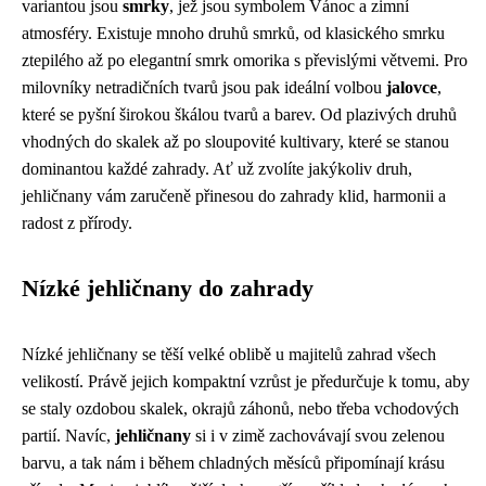
variantou jsou
smrky
, jež jsou symbolem Vánoc a zimní
atmosféry. Existuje mnoho druhů smrků, od klasického smrku
ztepilého až po elegantní smrk omorika s převislými větvemi. Pro
milovníky netradičních tvarů jsou pak ideální volbou
jalovce
,
které se pyšní širokou škálou tvarů a barev. Od plazivých druhů
vhodných do skalek až po sloupovité kultivary, které se stanou
dominantou každé zahrady. Ať už zvolíte jakýkoliv druh,
jehličnany vám zaručeně přinesou do zahrady klid, harmonii a
radost z přírody.
Nízké jehličnany do zahrady
Nízké jehličnany se těší velké oblibě u majitelů zahrad všech
velikostí. Právě jejich kompaktní vzrůst je předurčuje k tomu, aby
se staly ozdobou skalek, okrajů záhonů, nebo třeba vchodových
partií. Navíc,
jehličnany
si i v zimě zachovávají svou zelenou
barvu, a tak nám i během chladných měsíců připomínají krásu