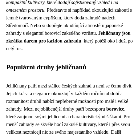
kompaktní kultivary, které dodají sofistikovaný vzhled i na
omezeném prostoru.
Představte si například okouzlující zákoutí s
jemně tvarovaným cypřišem, který dodá zahradě nádech
Středomoří. Nebo si dopřejte uklidňující atmosféru japonské
zahrady s elegantní borovicí zakrslého vzrůstu.
Jehličnany jsou
zkrátka darem pro každou zahradu
, který potěší oko i duši po
celý rok.
Populární druhy jehličnanů
Jehličnany patří mezi stálice českých zahrad a není se čemu divit.
Jejich krása a elegance okouzlují v každém ročním období a
rozmanitost druhů nabízí nepřeberné možnosti pro malé i velké
zahrady. Mezi nejoblíbenější druhy patří bezesporu
borovice
,
které zaujmou svými jehlicemi a charakteristickými šiškami. Pro
menší zahrady se skvěle hodí zakrslé kultivary, které i přes svou
velikost neztrácejí nic ze svého majestátního vzhledu. Další