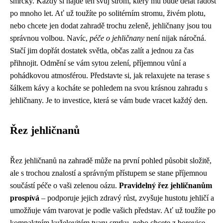
smrčky. Každý si najde ten svůj strom, který mu bude dělat radost
po mnoho let. Ať už toužíte po solitérním stromu, živém plotu,
nebo chcete jen dodat zahradě trochu zeleně, jehličnany jsou tou
správnou volbou. Navíc,
péče o jehličnany
není nijak náročná.
Stačí jim dopřát dostatek světla, občas zalít a jednou za čas
přihnojit. Odmění se vám sytou zelení, příjemnou vůní a
pohádkovou atmosférou. Představte si, jak relaxujete na terase s
šálkem kávy a kocháte se pohledem na svou krásnou zahradu s
jehličnany. Je to investice, která se vám bude vracet každý den.
Řez jehličnanů
Řez jehličnanů na zahradě může na první pohled působit složitě,
ale s trochou znalostí a správným přístupem se stane příjemnou
součástí péče o vaši zelenou oázu.
Pravidelný řez jehličnanům
prospívá
– podporuje jejich zdravý růst, zvyšuje hustotu jehličí a
umožňuje vám tvarovat je podle vašich představ. Ať už toužíte po
kompaktním kuželovitém tvaru smrku, nebo chcete z borovice