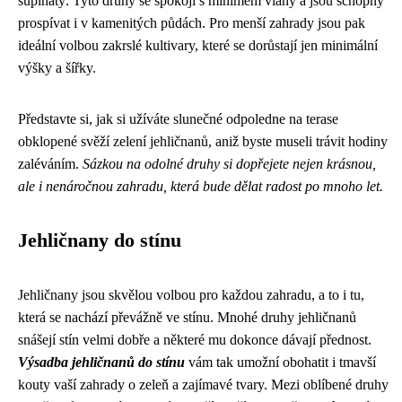
šupinatý. Tyto druhy se spokojí s minimem vláhy a jsou schopny
prospívat i v kamenitých půdách. Pro menší zahrady jsou pak
ideální volbou zakrslé kultivary, které se dorůstají jen minimální
výšky a šířky.
Představte si, jak si užíváte slunečné odpoledne na terase
obklopené svěží zelení jehličnanů, aniž byste museli trávit hodiny
zaléváním.
Sázkou na odolné druhy si dopřejete nejen krásnou,
ale i nenáročnou zahradu, která bude dělat radost po mnoho let.
Jehličnany do stínu
Jehličnany jsou skvělou volbou pro každou zahradu, a to i tu,
která se nachází převážně ve stínu. Mnohé druhy jehličnanů
snášejí stín velmi dobře a některé mu dokonce dávají přednost.
Výsadba jehličnanů do stínu
vám tak umožní obohatit i tmavší
kouty vaší zahrady o zeleň a zajímavé tvary. Mezi oblíbené druhy