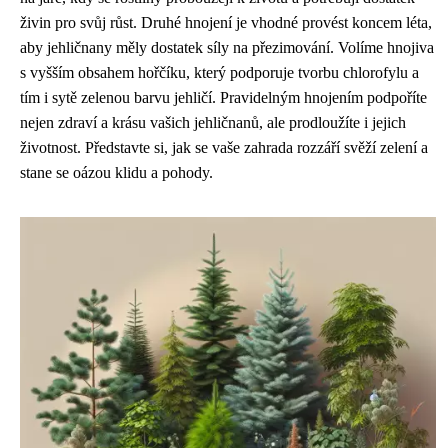
živin pro svůj růst. Druhé hnojení je vhodné provést koncem léta,
aby jehličnany měly dostatek síly na přezimování. Volíme hnojiva
s vyšším obsahem hořčíku, který podporuje tvorbu chlorofylu a
tím i sytě zelenou barvu jehličí. Pravidelným hnojením podpoříte
nejen zdraví a krásu vašich jehličnanů, ale prodloužíte i jejich
životnost. Představte si, jak se vaše zahrada rozzáří svěží zelení a
stane se oázou klidu a pohody.