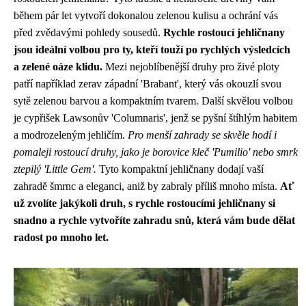
během pár let vytvoří dokonalou zelenou kulisu a ochrání vás
před zvědavými pohledy sousedů.
Rychle rostoucí jehličnany
jsou ideální volbou pro ty, kteří touží po rychlých výsledcích
a zelené oáze klidu.
Mezi nejoblíbenější druhy pro živé ploty
patří například zerav západní 'Brabant', který vás okouzlí svou
sytě zelenou barvou a kompaktním tvarem. Další skvělou volbou
je cypřišek Lawsonův 'Columnaris', jenž se pyšní štíhlým habitem
a modrozeleným jehličím.
Pro menší zahrady se skvěle hodí i
pomaleji rostoucí druhy, jako je borovice kleč 'Pumilio' nebo smrk
ztepilý 'Little Gem'.
Tyto kompaktní jehličnany dodají vaší
zahradě šmrnc a eleganci, aniž by zabraly příliš mnoho místa.
Ať
už zvolíte jakýkoli druh, s rychle rostoucími jehličnany si
snadno a rychle vytvoříte zahradu snů, která vám bude dělat
radost po mnoho let.