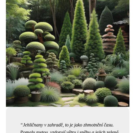
Jehličnany v zahradě, to je jako zhmotnění času.
Pomalu rostou, vzdorují větru i sněhu a jejich zelená