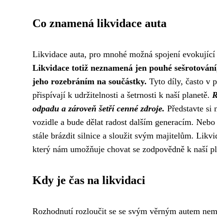
Co znamená likvidace auta
Likvidace auta, pro mnohé možná spojení evokující
Likvidace totiž neznamená jen pouhé sešrotování,
jeho rozebráním na součástky.
Tyto díly, často v 
přispívají k udržitelnosti a šetrnosti k naší planetě.
R
odpadu a zároveň šetří cenné zdroje.
Představte si 
vozidle a bude dělat radost dalším generacím. Nebo
stále brázdit silnice a sloužit svým majitelům. Likv
který nám umožňuje chovat se zodpovědně k naší pla
Kdy je čas na likvidaci
Rozhodnutí rozloučit se se svým věrným autem nemu