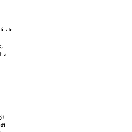
í, ale
c,
ěh a
ýt
tří