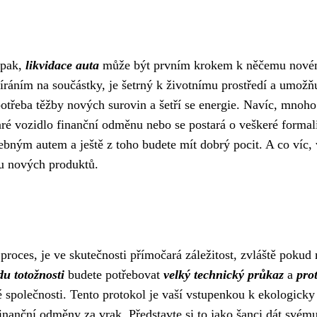
opak,
likvidace auta
může být prvním krokem k něčemu nové
íráním na součástky, je šetrný k životnímu prostředí a umožň
otřeba těžby nových surovin a šetří se energie. Navíc, mnoho
aré vozidlo finanční odměnu nebo se postará o veškeré formal
třebným autem a ještě z toho budete mít dobrý pocit. A co víc,
bu nových produktů.
roces, je ve skutečnosti přímočará záležitost, zvláště pokud
du totožnosti
budete potřebovat
velký technický průkaz
a
pro
é společnosti. Tento protokol je vaší vstupenkou k ekologicky
nanční odměny za vrak. Představte si to jako šanci dát svém