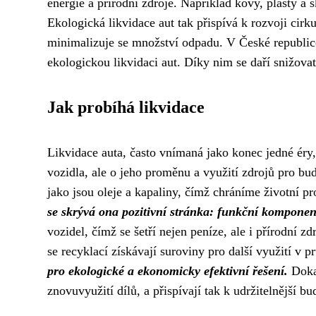
energie a přírodní zdroje. Například kovy, plasty a 
Ekologická likvidace aut tak přispívá k rozvoji cir
minimalizuje se množství odpadu. V České republice e
ekologickou likvidaci aut. Díky nim se daří snižova
Jak probíhá likvidace
Likvidace auta, často vnímaná jako konec jedné éry,
vozidla, ale o jeho proměnu a využití zdrojů pro bu
jako jsou oleje a kapaliny, čímž chráníme životní pr
se skrývá ona pozitivní stránka: funkční komponen
vozidel, čímž se šetří nejen peníze, ale i přírodní z
se recyklací získávají suroviny pro další využití v 
pro ekologické a ekonomicky efektivní řešení.
Dokaz
znovuvyužití dílů, a přispívají tak k udržitelnější bu