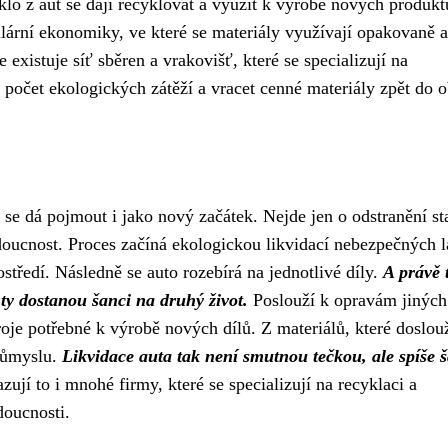
sklo z aut se dají recyklovat a využít k výrobě nových produkt
kulární ekonomiky, ve které se materiály využívají opakovaně a
xistuje síť sběren a vrakovišť, které se specializují na
t počet ekologických zátěží a vracet cenné materiály zpět do 
 se dá pojmout i jako nový začátek. Nejde jen o odstranění st
doucnost. Proces začíná ekologickou likvidací nebezpečných l
ostředí. Následně se auto rozebírá na jednotlivé díly.
A právě 
ty dostanou šanci na druhý život.
Poslouží k opravám jiných
droje potřebné k výrobě nových dílů. Z materiálů, které doslouž
průmyslu.
Likvidace auta tak není smutnou tečkou, ale spíše 
ují to i mnohé firmy, které se specializují na recyklaci a
doucnosti.