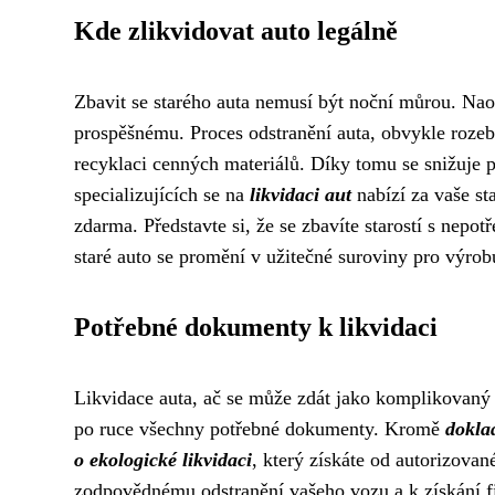
Kde zlikvidovat auto legálně
Zbavit se starého auta nemusí být noční můrou. Na
prospěšnému. Proces odstranění auta, obvykle rozeb
recyklaci cenných materiálů. Díky tomu se snižuje p
specializujících se na
likvidaci aut
nabízí za vaše st
zdarma. Představte si, že se zbavíte starostí s nepo
staré auto se promění v užitečné suroviny pro výro
Potřebné dokumenty k likvidaci
Likvidace auta, ač se může zdát jako komplikovaný p
po ruce všechny potřebné dokumenty. Kromě
dokla
o ekologické likvidaci
, který získáte od autorizovan
zodpovědnému odstranění vašeho vozu a k získání fi