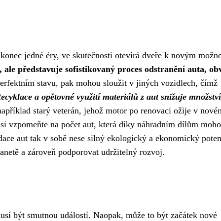
 konec jedné éry, ve skutečnosti otevírá dveře k novým možn
 ale představuje sofistikovaný proces odstranění auta, ob
perfektním stavu, pak mohou sloužit v jiných vozidlech, čímž
ecyklace a opětovné využití materiálů z aut snižuje množství
například starý veterán, jehož motor po renovaci ožije v nové
 si vzpomeňte na počet aut, která díky náhradním dílům moh
idace aut tak v sobě nese silný ekologický a ekonomický poten
netě a zároveň podporovat udržitelný rozvoj.
sí být smutnou událostí. Naopak, může to být začátek nové