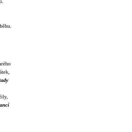
ů.
oběhu.
arého
átek,
tady
ily,
šancí