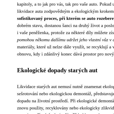
kapitoly, a to jak pro vás, tak pro vaše auto. Pokud
likvidace auta zodpovědným a ekologickým kroke
sofistikovaný proces, při kterém se auto rozeber
dobrém stavu, dostanou šanci na druhý život a poslou
i vaše peněženka, protože za některé díly můžete z
pomohou někomu dalšímu udržet jeho vlastní vůz v ch
materiály, které už nelze dále využít, se recyklují 
obnovu, kdy i zdánlivý konec dává prostor pro nový
Ekologické dopady starých aut
Likvidace starých aut nemusí nutně znamenat ekolo
sešrotování nebo ekologickou demontáž, představu
dopadu na životní prostředí. Při ekologické demontá
znovu použity, recyklovány nebo ekologicky zlikvid