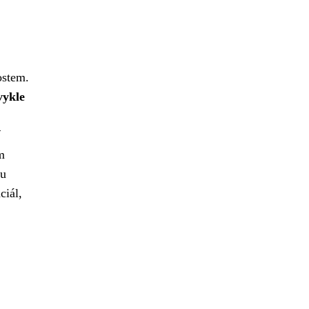
ostem.
vykle
m
ou
ciál,