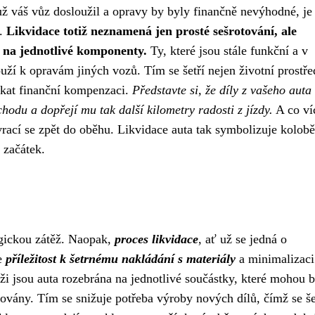
 už váš vůz dosloužil a opravy by byly finančně nevýhodné, je
m.
Likvidace totiž neznamená jen prosté sešrotování, ale
e na jednotlivé komponenty.
Ty, které jsou stále funkční a v
ží k opravám jiných vozů. Tím se šetří nejen životní prostřed
ískat finanční kompenzaci.
Představte si, že díly z vašeho auta
odu a dopřejí mu tak další kilometry radosti z jízdy.
A co ví
a vrací se zpět do oběhu. Likvidace auta tak symbolizuje kolob
 začátek.
gickou zátěž. Naopak,
proces likvidace
, ať už se jedná o
je
příležitost k šetrnému nakládání s materiály
a minimalizaci
ži jsou auta rozebrána na jednotlivé součástky, které mohou b
ovány. Tím se snižuje potřeba výroby nových dílů, čímž se še