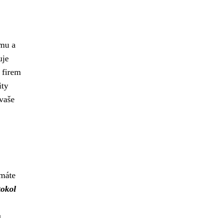
mu a
uje
 firem
ity
 vaše
 máte
tokol
u