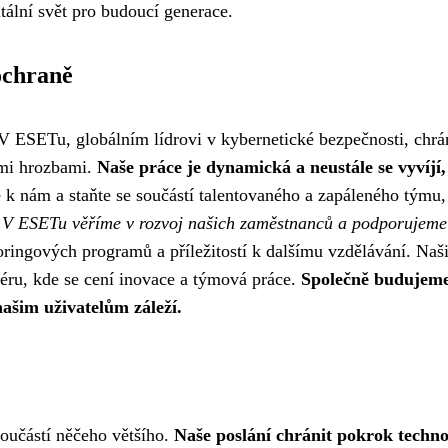
tální svět pro budoucí generace.
ochraně
 V ESETu, globálním lídrovi v kybernetické bezpečnosti, chr
ými hrozbami.
Naše práce je dynamická a neustále se vyvíjí,
e k nám a staňte se součástí talentovaného a zapáleného týmu,
.
V ESETu věříme v rozvoj našich zaměstnanců a podporujeme 
ringových programů a příležitostí k dalšímu vzdělávání. Naš
féru, kde se cení inovace a týmová práce.
Společně budujem
našim uživatelům záleží.
 součástí něčeho většího.
Naše poslání chránit pokrok techno