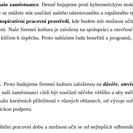
naše zaměstnance
. Denně bojujeme proti kybernetickým úto
y
se můžete stát součástí našeho talentovaného a zapáleného 
nspirativní pracovní prostředí
, kde budete mít možnost učit
ti. Naše firemní kultura je založena na spolupráci a otevřené
klíčem k úspěchu. Proto nabízíme řadu benefitů a programů, 
é. Proto budujeme firemní kulturu založenou na
důvěře
,
otevř
naši zaměstnanci cítili být součástí něčeho většího a aby měl
álu kariérních příležitostí v různých oblastech, od vývoje so
nickou podporu.
ibilní pracovní dobu a možnost učit se od nejlepších odborní