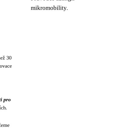
mikromobility.
než 30
novace
ti pro
ích.
ůžeme