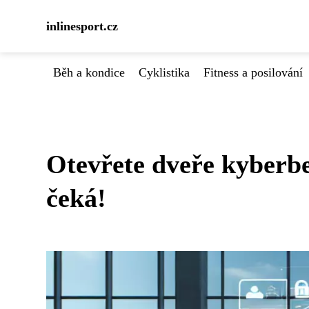
inlinesport.cz
Běh a kondice
Cyklistika
Fitness a posilování
Otevřete dveře kyberb
čeká!