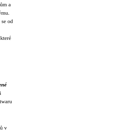
kům a
týmu.
 se od
které
ené
i
ftwaru
ků v