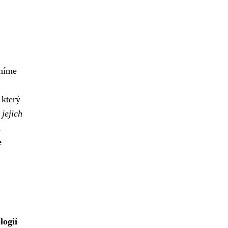
áníme
 který
jejich
i
e
logií