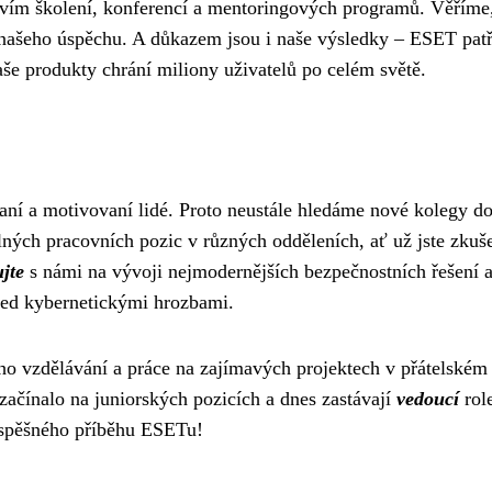
ctvím školení, konferencí a mentoringových programů. Věříme
našeho úspěchu. A důkazem jsou i naše výsledky – ESET patř
aše produkty chrání miliony uživatelů po celém světě.
ní a motivovaní lidé. Proto neustále hledáme nové kolegy d
ných pracovních pozic v různých odděleních, ať už jste zkuš
jte
s námi na vývoji nejmodernějších bezpečnostních řešení 
řed kybernetickými hrozbami.
ího vzdělávání a práce na zajímavých projektech v přátelském
začínalo na juniorských pozicích a dnes zastávají
vedoucí
rol
 úspěšného příběhu ESETu!