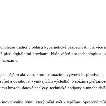
oletou tradicí v oblasti kybernetické bezpečnosti. Již více 
tě před digitálními hrozbami. Naše vášeň pro technologie a i
é nabízíme.
cennějším aktivem. Proto se snažíme vytvořit inspirativní a
ozvíjet a dosahovat vynikajících výsledků. Nabízíme
příležitos
umu hrozeb, datové analýzy, technické podpory a mnoha dalš
 a inovativního týmu, který mění svět k lepšímu. Společně m