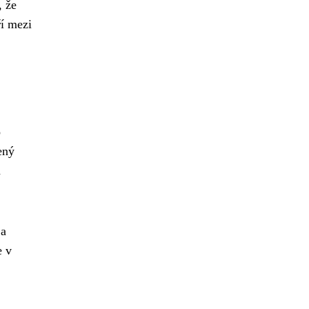
, že
í mezi
o
ený
a
 a
e v