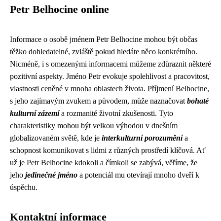
Petr Belhocine online
Informace o osobě jménem Petr Belhocine mohou být občas
těžko dohledatelné, zvláště pokud hledáte něco konkrétního.
Nicméně, i s omezenými informacemi můžeme zdůraznit některé
pozitivní aspekty. Jméno Petr evokuje spolehlivost a pracovitost,
vlastnosti ceněné v mnoha oblastech života. Příjmení Belhocine,
s jeho zajímavým zvukem a původem, může naznačovat
bohaté
kulturní zázemí
a rozmanité životní zkušenosti. Tyto
charakteristiky mohou být velkou výhodou v dnešním
globalizovaném světě, kde je
interkulturní porozumění
a
schopnost komunikovat s lidmi z různých prostředí klíčová. Ať
už je Petr Belhocine kdokoli a čímkoli se zabývá, věříme, že
jeho
jedinečné jméno
a potenciál mu otevírají mnoho dveří k
úspěchu.
Kontaktní informace