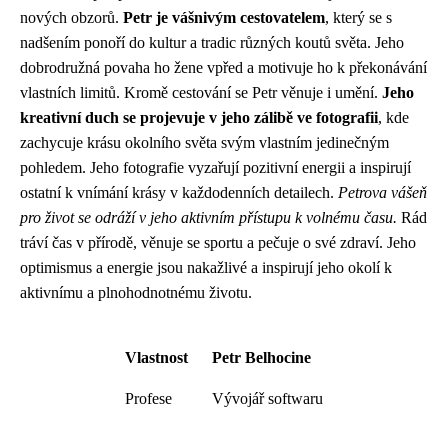
nových obzorů.
Petr je vášnivým cestovatelem
, který se s
nadšením ponoří do kultur a tradic různých koutů světa. Jeho
dobrodružná povaha ho žene vpřed a motivuje ho k překonávání
vlastních limitů. Kromě cestování se Petr věnuje i umění.
Jeho
kreativní duch se projevuje v jeho zálibě ve fotografii
, kde
zachycuje krásu okolního světa svým vlastním jedinečným
pohledem. Jeho fotografie vyzařují pozitivní energii a inspirují
ostatní k vnímání krásy v každodenních detailech.
Petrova vášeň
pro život se odráží v jeho aktivním přístupu k volnému času.
Rád
tráví čas v přírodě, věnuje se sportu a pečuje o své zdraví. Jeho
optimismus a energie jsou nakažlivé a inspirují jeho okolí k
aktivnímu a plnohodnotnému životu.
Vlastnost
Petr Belhocine
Profese
Vývojář softwaru