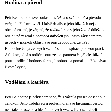
Rodina a původ
Petr Belhocine si své soukromí střeží a o své rodině a původu
veřejně příliš nehovoří. I když detaily o jeho blízkých nejsou
obecně známé, je zřejmé, že
rodina
hraje v jeho životě důležitou
roli. Silné zázemí a
podpora blízkých
jsou často základem pro
úspěch v jakékoli oblasti a je pravděpodobné, že i Petr
Belhocine čerpá ze svých vztahů sílu a inspiraci pro svou práci.
Ať už se jedná o rodiče, sourozence, partnera či přátele, blízká
pouta a sdílené hodnoty formují osobnost a pomáhají překonávat
životní výzvy.
Vzdělání a kariéra
Petr Belhocine je příkladem toho, že s vášní a pílí lze dosáhnout
čehokoli. Jeho vzdělávací a profesní dráha je fascinující cestou
neustálého rozvoje a hledání nových výzev.
Petr se nebojí