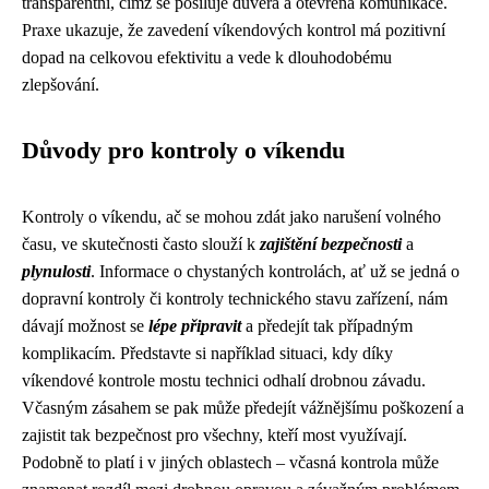
transparentní, čímž se posiluje důvěra a otevřená komunikace.
Praxe ukazuje, že zavedení víkendových kontrol má pozitivní
dopad na celkovou efektivitu a vede k dlouhodobému
zlepšování.
Důvody pro kontroly o víkendu
Kontroly o víkendu, ač se mohou zdát jako narušení volného
času, ve skutečnosti často slouží k
zajištění bezpečnosti
a
plynulosti
. Informace o chystaných kontrolách, ať už se jedná o
dopravní kontroly či kontroly technického stavu zařízení, nám
dávají možnost se
lépe připravit
a předejít tak případným
komplikacím. Představte si například situaci, kdy díky
víkendové kontrole mostu technici odhalí drobnou závadu.
Včasným zásahem se pak může předejít vážnějšímu poškození a
zajistit tak bezpečnost pro všechny, kteří most využívají.
Podobně to platí i v jiných oblastech – včasná kontrola může