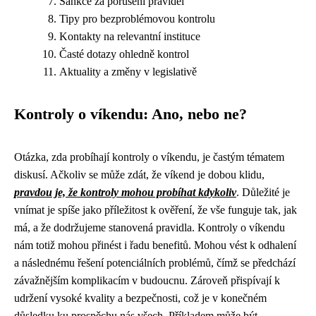
Sankce za porušení pravidel
Tipy pro bezproblémovou kontrolu
Kontakty na relevantní instituce
Časté dotazy ohledně kontrol
Aktuality a změny v legislativě
Kontroly o víkendu: Ano, nebo ne?
Otázka, zda probíhají kontroly o víkendu, je častým tématem
diskusí. Ačkoliv se může zdát, že víkend je dobou klidu,
pravdou je, že kontroly mohou probíhat kdykoliv
. Důležité je
vnímat je spíše jako příležitost k ověření, že vše funguje tak, jak
má, a že dodržujeme stanovená pravidla. Kontroly o víkendu
nám totiž mohou přinést i řadu benefitů. Mohou vést k odhalení
a následnému řešení potenciálních problémů, čímž se předchází
závažnějším komplikacím v budoucnu. Zároveň přispívají k
udržení vysoké kvality a bezpečnosti, což je v konečném
důsledku ku prospěchu nás všech. Příkladem může být