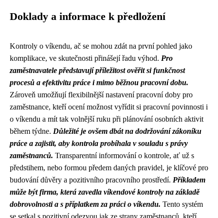
Doklady a informace k předložení
Kontroly o víkendu, ač se mohou zdát na první pohled jako
komplikace, ve skutečnosti přinášejí řadu výhod.
Pro
zaměstnavatele představují příležitost ověřit si funkčnost
procesů a efektivitu práce i mimo běžnou pracovní dobu.
Zároveň umožňují flexibilnější nastavení pracovní doby pro
zaměstnance, kteří ocení možnost vyřídit si pracovní povinnosti i
o víkendu a mít tak volnější ruku při plánování osobních aktivit
během týdne.
Důležité je ovšem dbát na dodržování zákoníku
práce a zajistit, aby kontrola probíhala v souladu s právy
zaměstnanců.
Transparentní informování o kontrole, ať už s
předstihem, nebo formou předem daných pravidel, je klíčové pro
budování důvěry a pozitivního pracovního prostředí.
Příkladem
může být firma, která zavedla víkendové kontroly na základě
dobrovolnosti a s příplatkem za práci o víkendu.
Tento systém
se setkal s pozitivní odezvou jak ze strany zaměstnanců, kteří