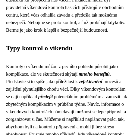
pravidelná víkendová kontrola hasicích přístrojů v obchodním
centru, která včas odhalila závadu a předešla tak možnému
nebezpečí. Nebojme se proto kontrol, ať už probíhají kdykoliv.
Berme je jako krok k lepší a bezpečnější budoucnosti.
Typy kontrol o víkendu
Kontroly o víkendu můžou z prvního pohledu působit jako
komplikace, ale ve skutečnosti skýtají
mnoho benefitů
.
Představte si to spíše jako příležitost k
zefektivnění
procesů a
zajištění plynulejšího chodu věcí. Díky víkendovým kontrolám
se dají například
předejít
potenciálním problémům a zamezit tak
zbytečným komplikacím v průběhu týdne. Navíc, informace o
víkendových kontrolách nám dávají možnost se lépe připravit a
zorganizovat si čas. Můžeme si například naplánovat práci tak,
abychom byli na kontrolu připraveni a mohli ji bez stresu
absolvovat. Existuje mnoho příkladů, kdy víkendové kontroly