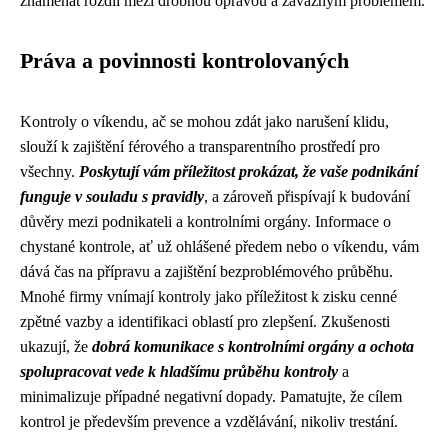
znamenat rozdíl mezi drobnou opravou a závažným problémem.
Práva a povinnosti kontrolovaných
Kontroly o víkendu, ač se mohou zdát jako narušení klidu,
slouží k zajištění férového a transparentního prostředí pro
všechny.
Poskytují vám příležitost prokázat, že vaše podnikání
funguje v souladu s pravidly
, a zároveň přispívají k budování
důvěry mezi podnikateli a kontrolními orgány. Informace o
chystané kontrole, ať už ohlášené předem nebo o víkendu, vám
dává čas na přípravu a zajištění bezproblémového průběhu.
Mnohé firmy vnímají kontroly jako příležitost k zisku cenné
zpětné vazby a identifikaci oblastí pro zlepšení. Zkušenosti
ukazují, že
dobrá komunikace s kontrolními orgány a ochota
spolupracovat vede k hladšímu průběhu kontroly
a
minimalizuje případné negativní dopady. Pamatujte, že cílem
kontrol je především prevence a vzdělávání, nikoliv trestání.