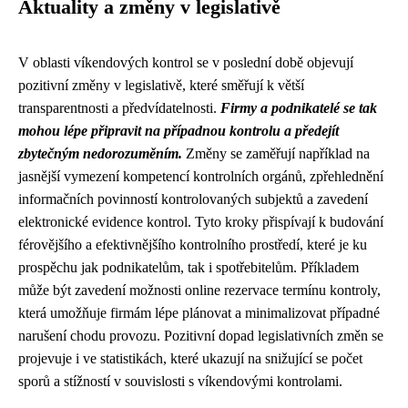
Aktuality a změny v legislativě
V oblasti víkendových kontrol se v poslední době objevují
pozitivní změny v legislativě, které směřují k větší
transparentnosti a předvídatelnosti.
Firmy a podnikatelé se tak
mohou lépe připravit na případnou kontrolu a předejít
zbytečným nedorozuměním.
Změny se zaměřují například na
jasnější vymezení kompetencí kontrolních orgánů, zpřehlednění
informačních povinností kontrolovaných subjektů a zavedení
elektronické evidence kontrol. Tyto kroky přispívají k budování
férovějšího a efektivnějšího kontrolního prostředí, které je ku
prospěchu jak podnikatelům, tak i spotřebitelům. Příkladem
může být zavedení možnosti online rezervace termínu kontroly,
která umožňuje firmám lépe plánovat a minimalizovat případné
narušení chodu provozu. Pozitivní dopad legislativních změn se
projevuje i ve statistikách, které ukazují na snižující se počet
sporů a stížností v souvislosti s víkendovými kontrolami.