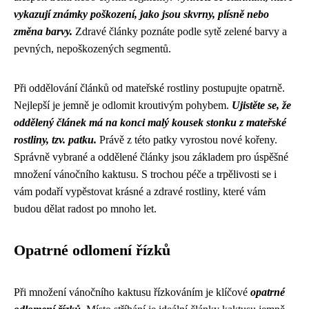
vykazují známky poškození, jako jsou skvrny, plísně nebo
změna barvy.
Zdravé články poznáte podle sytě zelené barvy a
pevných, nepoškozených segmentů.
Při oddělování článků od mateřské rostliny postupujte opatrně.
Nejlepší je jemně je odlomit kroutivým pohybem.
Ujistěte se, že
oddělený článek má na konci malý kousek stonku z mateřské
rostliny, tzv. patku.
Právě z této patky vyrostou nové kořeny.
Správně vybrané a oddělené články jsou základem pro úspěšné
množení vánočního kaktusu. S trochou péče a trpělivosti se i
vám podaří vypěstovat krásné a zdravé rostliny, které vám
budou dělat radost po mnoho let.
Opatrné odlomení řízků
Při množení vánočního kaktusu řízkováním je klíčové
opatrné