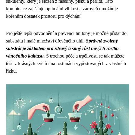
sukulenty, který je složen z rašeliny, písku a perlitu. Tato
kombinace zajišťuje optimální vlhkost a zároveň umožňuje
kořenům dostatek prostoru pro dýchání.
Pro ještě lepší odvodnění a prevenci hniloby je možné přidat do
substrátu i malé množství dřevěného uhlí.
Správně zvolený
substrát je základem pro zdravý a silný růst nových rostlin
vánočního kaktusu.
S trochou péče a trpělivosti se tak můžete
těšit z krásných květů i na rostlinách vypěstovaných z vlastních
řízků.