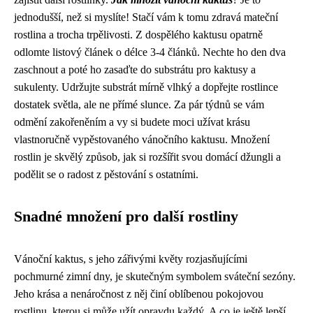
jednodušší, než si myslíte! Stačí vám k tomu zdravá mateční
rostlina a trocha trpělivosti. Z dospělého kaktusu opatrně
odlomte listový článek o délce 3-4 článků. Nechte ho den dva
zaschnout a poté ho zasaďte do substrátu pro kaktusy a
sukulenty. Udržujte substrát mírně vlhký a dopřejte rostlince
dostatek světla, ale ne přímé slunce. Za pár týdnů se vám
odmění zakořeněním a vy si budete moci užívat krásu
vlastnoručně vypěstovaného vánočního kaktusu. Množení
rostlin je skvělý způsob, jak si rozšířit svou domácí džungli a
podělit se o radost z pěstování s ostatními.
Snadné množení pro další rostliny
Vánoční kaktus, s jeho zářivými květy rozjasňujícími
pochmurné zimní dny, je skutečným symbolem sváteční sezóny.
Jeho krása a nenáročnost z něj činí oblíbenou pokojovou
rostlinu, kterou si může užít opravdu každý. A co je ještě lepší,