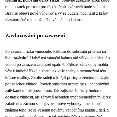
třetina až polovina délky řízku
. Správně zasazený řízek bude
mít dostatek prostoru pro růst kořenů a zároveň bude stabilní.
Brzy se objeví nové výhonky a vy se budete moci těšit z krásy
vlastnoručně rozmnoženého vánočního kaktusu.
Zavlažování po zasazení
Po zasazení řízku vánočního kaktusu do substrátu přichází na
řadu
zalévání
. I když má vánoční kaktus rád vlhko, je důležité s
vodou po zasazení zacházet opatrně. Přílišná zálivka by mohla
vést k hnilobě řízků a zhatit tak vaše snahy o rozmnožení této
krásné rostliny. Zvolte raději mírnější přístup a zeminu udržujte
pouze lehce vlhkou. Povrch substrátu nechte mezi jednotlivými
zálivkami mírně proschnout. Tak zajistíte, že řízky budou mít
dostatek vlhkosti, ale zároveň nebudou trpět přemokřením. Brzy
zakoření a začnou se objevovat nové výhonky – neklamná
známka toho, že se vašemu novému vánočnímu kaktusu daří. S
trochou péče a trpělivosti se tak můžete těšit z vlastnoručně