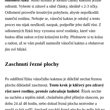
odlomení řízků
. Místo stříhání je ideální články kaktusu jemně
odlomit. Vyberte si zdravé a silné články, ideálně s 2-3 očky.
Odlomení proveďte kroutivým pohybem, abyste nepoškodili
mateční rostlinu. Nebojte se, vánoční kaktus je odolný a tento
proces mu nijak neuškodí, naopak, podpoříte jeho další růst. Z
odlomených řízků brzy vyrostou nové rostlinky, které vám
budou dělat radost svými krásnými květy. Představte si tu krásu
a radost, až se vám podaří namnožit vánoční kaktus a obdarovat
jím své blízké.
Zaschnutí řezné plochy
Po oddělení řízku vánočního kaktusu je důležité nechat řeznou
plochu důkladně zaschnout.
Tento krok je klíčový pro zdravý
růst nové rostliny, protože zabraňuje hnilobě
. Řízek nechte
na suchém a teplém místě, chráněném před přímým sluncem, po
dobu 24 až 48 hodin, nebo dokud řezná plocha neztvrdne a
nezdá se být sušší.
Správně zaschlá řezná plocha by měla být na