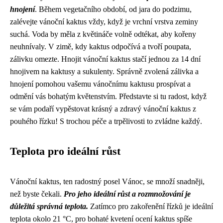
hnojení
. Během vegetačního období, od jara do podzimu,
zalévejte vánoční kaktus vždy, když je vrchní vrstva zeminy
suchá. Voda by měla z květináče volně odtékat, aby kořeny
neuhnívaly. V zimě, kdy kaktus odpočívá a tvoří poupata,
zálivku omezte. Hnojit vánoční kaktus stačí jednou za 14 dní
hnojivem na kaktusy a sukulenty. Správně zvolená zálivka a
hnojení pomohou vašemu vánočnímu kaktusu prospívat a
odmění vás bohatým květenstvím. Představte si tu radost, když
se vám podaří vypěstovat krásný a zdravý vánoční kaktus z
pouhého řízku! S trochou péče a trpělivosti to zvládne každý.
Teplota pro ideální růst
Vánoční kaktus, ten radostný posel Vánoc, se množí snadněji,
než byste čekali.
Pro jeho ideální růst a rozmnožování je
důležitá správná teplota.
Zatímco pro zakořenění řízků je ideální
teplota okolo 21 °C, pro bohaté kvetení ocení kaktus spíše