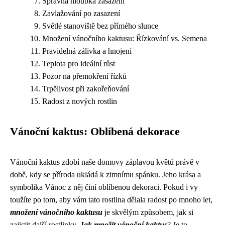
Správná hloubka zasazení
Zavlažování po zasazení
Světlé stanoviště bez přímého slunce
Množení vánočního kaktusu: Řízkování vs. Semena
Pravidelná zálivka a hnojení
Teplota pro ideální růst
Pozor na přemokření řízků
Trpělivost při zakořeňování
Radost z nových rostlin
Vánoční kaktus: Oblíbená dekorace
Vánoční kaktus zdobí naše domovy záplavou květů právě v
době, kdy se příroda ukládá k zimnímu spánku. Jeho krása a
symbolika Vánoc z něj činí oblíbenou dekoraci. Pokud i vy
toužíte po tom, aby vám tato rostlina dělala radost po mnoho let,
množení vánočního kaktusu
je skvělým způsobem, jak si
zajistit další rostlinky.
Jak množit vánoční kaktus
? Je to