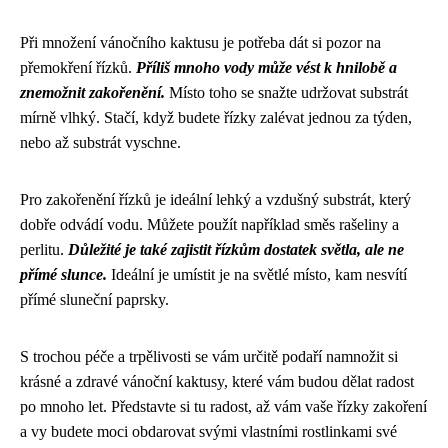
Při množení vánočního kaktusu je potřeba dát si pozor na
přemokření řízků.
Příliš mnoho vody může vést k hnilobě a
znemožnit zakořenění.
Místo toho se snažte udržovat substrát
mírně vlhký. Stačí, když budete řízky zalévat jednou za týden,
nebo až substrát vyschne.
Pro zakořenění řízků je ideální lehký a vzdušný substrát, který
dobře odvádí vodu. Můžete použít například směs rašeliny a
perlitu.
Důležité je také zajistit řízkům dostatek světla, ale ne
přímé slunce.
Ideální je umístit je na světlé místo, kam nesvítí
přímé sluneční paprsky.
S trochou péče a trpělivosti se vám určitě podaří namnožit si
krásné a zdravé vánoční kaktusy, které vám budou dělat radost
po mnoho let. Představte si tu radost, až vám vaše řízky zakoření
a vy budete moci obdarovat svými vlastními rostlinkami své