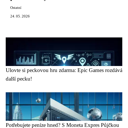
Ostatní
24. 05. 2026
Ulovte si peckovou hru zdarma: Epic Games rozdává
další pecku!
Potřebujete peníze hned? S Moneta Expres Půjčkou