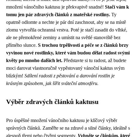
množení vánočního kaktusu je překvapivě snadné!
Stačí vám k
tomu jen pár zdravých článků z mateřské rostliny.
Ty
opatrně odlomte a nechte je pár dní zaschnout, aby se na místě
zlomu vytvořila ochranná vrstva. Poté je stačí zasadit do vlhké,
ale ne přemokřené zeminy a umístit na světlé stanoviště bez
přímého slunce.
S trochou trpělivosti a péče se z článků brzy
vyvinou nové rostlinky, které vám budou dělat radost svými
květy po mnoho dalších let.
Představte si tu radost, až budete
moci darovat vlastnoručně vypěstovaný vánoční kaktus svým
blízkým!
Sdílení radosti z pěstování a darování rostlin je
krásným způsobem, jak šířit sváteční atmosféru.
Výběr zdravých článků kaktusu
Pro úspěšné množení vánočního kaktusu je klíčový výběr
správných článků. Zaměřte se na zdravé a silné články, ideálně s
alespoň třemi nebo čtyřmi segmenty.
Vyhněte se článkům, které