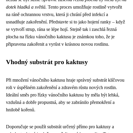
dotek hladká a světlá.
Tento proces umožňuje rostlině vytvořit
na ráně ochrannou vrstvu, která ji chrání před infekcí a
usnadňuje zakořenění. Představte si to jako hojení ranky – když
se vytvoří strup, rána se lépe hojí. Stejně tak i zaschlá řezná
plocha na řízku vánočního kaktusu je známkou toho, že je
připravena zakořenit a vyrůst v krásnou novou rostlinu.
Vhodný substrát pro kaktusy
Při množení vánočního kaktusu hraje správný substrát klíčovou
roli v úspěšném zakořenění a zdravém růstu nových rostlin.
Ideální směs pro řízky vánočního kaktusu by měla být lehká,
vzdušná a dobře propustná, aby se zabránilo přemokření a
hnilobě kořenů.
Doporučuje se použít substrát určený přímo pro kaktusy a