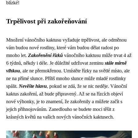
blízké!
Trpělivost při zakořeňování
Množení vánočního kaktusu vyžaduje trpělivost, ale odměnou
vám budou nové rostliny, které vám budou dělat radost po
mnoho let.
Zakořenění řízků
vánočního kaktusu může trvat 4 až
6 týdnů, někdy i déle. Je důležité udržovat zeminu
stále mírně
vlhkou
, ale ne přemokřenou. Umístěte řízky na světlé místo, ale
ne na přímé slunce. Příliš mnoho slunce může mladé rostlinky
spálit.
Nevěšte hlavu
, pokud se zdá, že se nic neděje. Vánoční
kaktus zakoření, až bude připravený. Až se na řízcích objeví
nové výhonky, je to znamení, že zakořenily a můžete začít s
jejich přihnojováním. Zanedlouho se budete moci těšit z
krásných květů na vašich nových vánočních kaktusech.