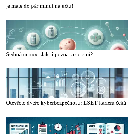
je máte do pár minut na účtu!
Sedmá nemoc: Jak ji poznat a co s ní?
Otevřete dveře kyberbezpečnosti: ESET kariéra čeká!