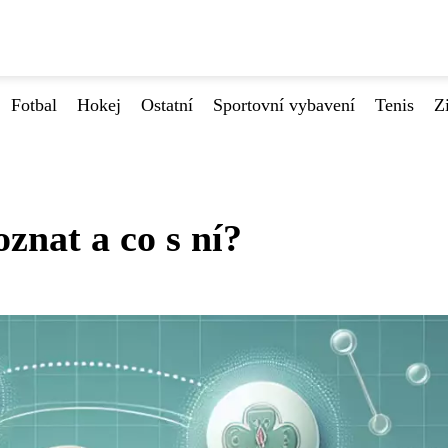
Fotbal
Hokej
Ostatní
Sportovní vybavení
Tenis
Z
znat a co s ní?