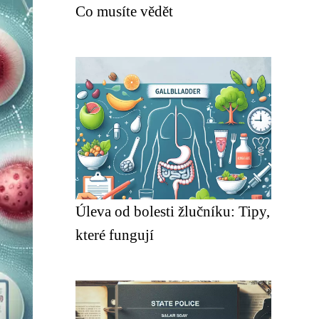
Co musíte vědět
Úleva od bolesti žlučníku: Tipy,
které fungují