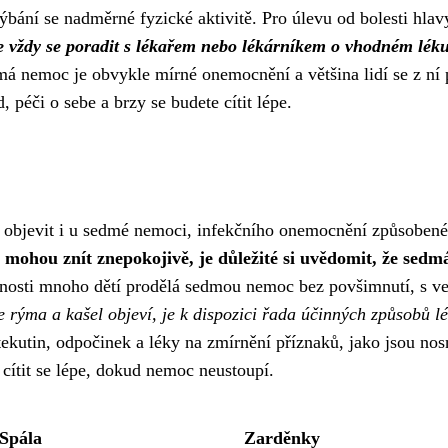
ýbání se nadměrné fyzické aktivitě. Pro úlevu od bolesti hlav
je vždy se poradit s lékařem nebo lékárníkem o vhodném lék
má nemoc je obvykle mírné onemocnění a většina lidí se z ní 
 péči o sebe a brzy se budete cítit lépe.
 objevit i u sedmé nemoci, infekčního onemocnění způsoben
 mohou znít znepokojivě, je důležité si uvědomit, že sedm
nosti mnoho dětí prodělá sedmou nemoc bez povšimnutí, s v
se rýma a kašel objeví, je k dispozici řada účinných způsobů l
ekutin, odpočinek a léky na zmírnění příznaků, jako jsou nos
cítit se lépe, dokud nemoc neustoupí.
Spála
Zarděnky