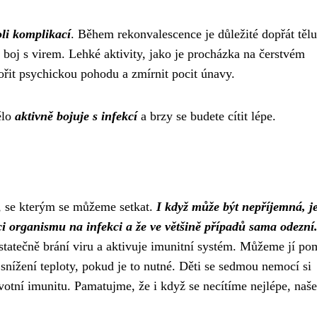
li komplikací
. Během rekonvalescence je důležité dopřát tělu
 boj s virem. Lehké aktivity, jako je procházka na čerstvém
it psychickou pohodu a zmírnit pocit únavy.
ělo
aktivně bojuje s infekcí
a brzy se budete cítit lépe.
, se kterým se můžeme setkat.
I když může být nepříjemná, j
kci organismu na infekci a že ve většině případů sama odezní
 statečně brání viru a aktivuje imunitní systém. Můžeme jí po
snížení teploty, pokud je to nutné. Děti se sedmou nemocí si
votní imunitu. Pamatujme, že i když se necítíme nejlépe, naše