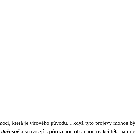
moci, která je virového původu. I když tyto projevy mohou bý
e
dočasné
a souvisejí s přirozenou obrannou reakcí těla na infe