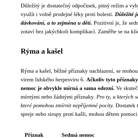
Důležitý je dostatečný odpočinek, pitný režim a vyh
využít i volně prodejné léky proti bolesti.
Důležité 
dávkování, a to zejména u dětí.
Pozitivní je, že sed
zotaví bez jakýchkoli komplikací. Zaměřte se na klid,
Rýma a kašel
Rýma a kašel, běžné příznaky nachlazení, se mohou
virem lidského herpesviru 6.
Ačkoliv tyto příznaky
nemoc je obvykle mírná a sama odezní.
Ve skuteč
mírnými nebo žádnými příznaky.
Pro ty, u kterých 
které pomohou zmírnit nepříjemné pocity.
Dostatek t
spreje nebo sirupy proti kašli, mohou dětem pomoci 
Příznak
Sedmá nemoc