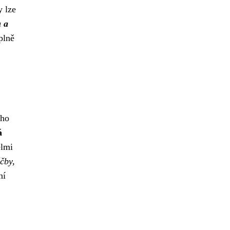
y lze
u a
plně
ého
á
elmi
éčby,
ní