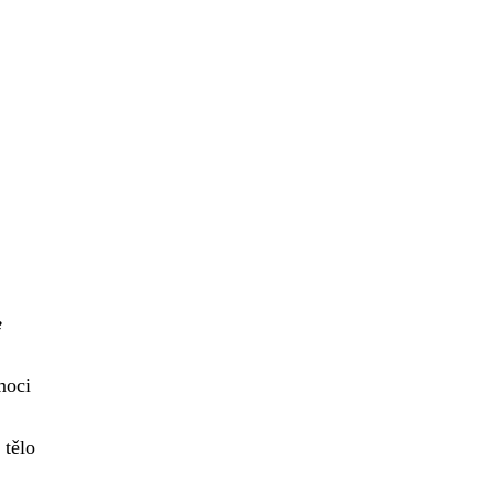
e
.
moci
 tělo