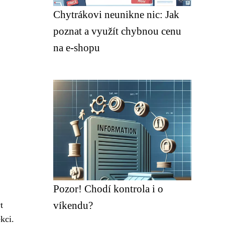
Chytrákovi neunikne nic: Jak
poznat a využít chybnou cenu
na e-shopu
Pozor! Chodí kontrola i o
víkendu?
t
kci.