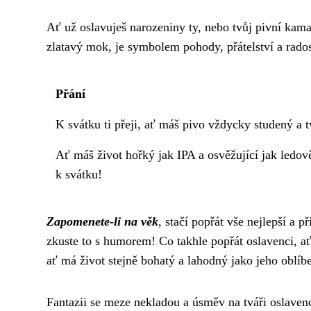
Ať už oslavuješ narozeniny ty, nebo tvůj pivní kama
zlatavý mok, je symbolem pohody, přátelství a rados
Přání
K svátku ti přeji, ať máš pivo vždycky studený a t
Ať máš život hořký jak IPA a osvěžující jak ledov
k svátku!
Zapomenete-li na věk
, stačí popřát vše nejlepší a p
zkuste to s humorem! Co takhle popřát oslavenci, a
ať má život stejně bohatý a lahodný jako jeho oblíb
Fantazii se meze nekladou a úsměv na tváři oslave