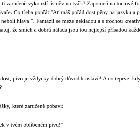
é ti zaručeně vykouzlí úsměv na tváři? Zapomeň na tuctové fr
pivaře. Co třeba popřát "Ať máš pořád dost pěny na jazyku a p
ě nebolí hlava!". Fantazii se meze nekladou a s trochou kreativ
atuj, že smích a dobrá nálada jsou tou nejlepší přísadou každ
radost, pivo je vždycky dobrý důvod k oslavě! A co teprve, kd
?
šky, které zaručeně pobaví:
linek v tvém oblíbeném pivu!"