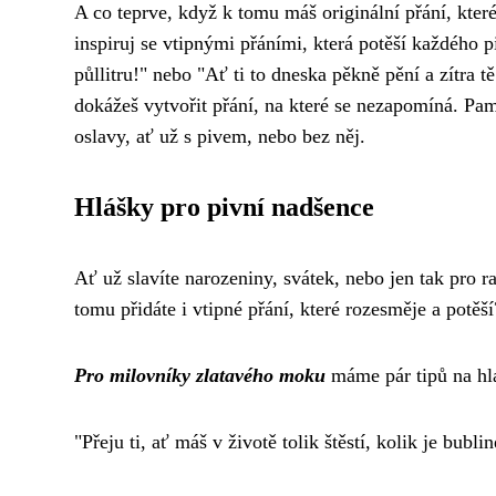
A co teprve, když k tomu máš originální přání, kter
inspiruj se vtipnými přáními, která potěší každého 
půllitru!" nebo "Ať ti to dneska pěkně pění a zítra t
dokážeš vytvořit přání, na které se nezapomíná. Pam
oslavy, ať už s pivem, nebo bez něj.
Hlášky pro pivní nadšence
Ať už slavíte narozeniny, svátek, nebo jen tak pro 
tomu přidáte i vtipné přání, které rozesměje a potěší
Pro milovníky zlatavého moku
máme pár tipů na hlá
"Přeju ti, ať máš v životě tolik štěstí, kolik je bub