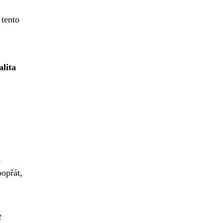
 tento
alita
,
opřát,
t