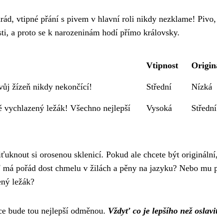
rád, vtipné přání s pivem v hlavní roli nikdy nezklame! Pivo,
ti, a proto se k narozeninám hodí přímo královsky.
Vtipnost
Origin
vůj žízeň nikdy nekončící!
Střední
Nízká
ě vychlazený ležák! Všechno nejlepší
Vysoká
Střední
řiťuknout si orosenou sklenicí. Pokud ale chcete být originální
ť má pořád dost chmelu v žilách a pěny na jazyku? Nebo mu p
ený ležák?
nce bude tou nejlepší odměnou.
Vždyť co je lepšího než oslavi