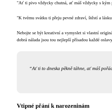
"Ať ti pivo vždycky chutná, ať máš vždycky s kým p
"K tvému svátku ti přeju pevné zdraví, štěstí a lásk
Nebojte se být kreativní a vymyslet si vlastní origin
dobrá nálada jsou tou nejlepší přísadou každé oslav
Ať ti to dneska pěkně táhne, ať máš pořád
Vtipné přání k narozeninám