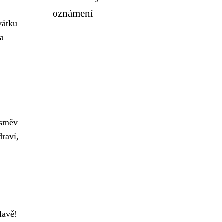
oznámení
vátku
 a
.
úsměv
draví,
lavě!