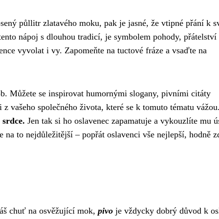
sený půllitr zlatavého moku, pak je jasné, že vtipné přání k s
 tento nápoj s dlouhou tradicí, je symbolem pohody, přátelství
ence vyvolat i vy. Zapomeňte na tuctové fráze a vsaďte na
. Můžete se inspirovat humornými slogany, pivními citáty
 z vašeho společného života, které se k tomuto tématu vážou
 srdce.
Jen tak si ho oslavenec zapamatuje a vykouzlíte mu 
 na to nejdůležitější – popřát oslavenci vše nejlepší, hodně z
váš chuť na osvěžující mok,
pivo
je vždycky dobrý důvod k os