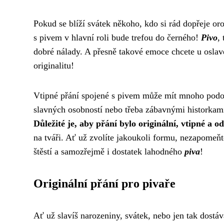
Pokud se blíží svátek někoho, kdo si rád dopřeje oro
s pivem v hlavní roli bude trefou do černého!
Pivo
,
dobré nálady. A přesně takové emoce chcete u oslav
originalitu!
Vtipné přání spojené s pivem může mít mnoho podob
slavných osobností nebo třeba zábavnými historkami
Důležité je, aby přání bylo originální, vtipné a od
na tváři. Ať už zvolíte jakoukoli formu, nezapomeňte
štěstí a samozřejmě i dostatek lahodného
piva
!
Originální přání pro pivaře
Ať už slavíš narozeniny, svátek, nebo jen tak dostá