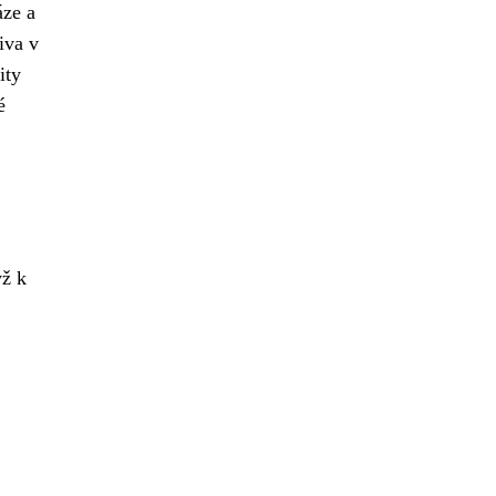
áze a
iva v
ity
é
yž k