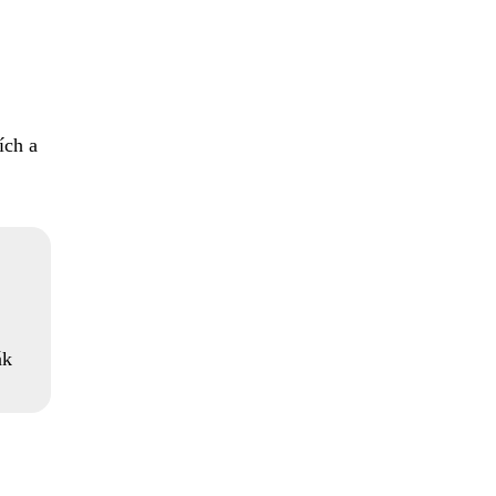
ích a
ák