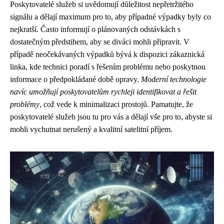
Poskytovatelé služeb si uvědomují důležitost nepřetržitého
signálu a dělají maximum pro to, aby případné výpadky byly co
nejkratší. Často informují o plánovaných odstávkách s
dostatečným předstihem, aby se diváci mohli připravit. V
případě neočekávaných výpadků bývá k dispozici zákaznická
linka, kde technici poradí s řešením problému nebo poskytnou
informace o předpokládané době opravy.
Moderní technologie
navíc umožňují poskytovatelům rychleji identifikovat a řešit
problémy
, což vede k minimalizaci prostojů. Pamatujte, že
poskytovatelé služeb jsou tu pro vás a dělají vše pro to, abyste si
mohli vychutnat nerušený a kvalitní satelitní příjem.