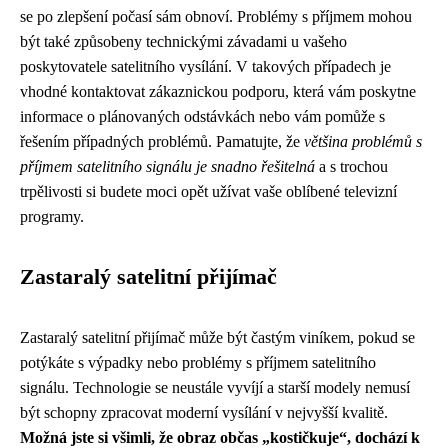
se po zlepšení počasí sám obnoví. Problémy s příjmem mohou
být také způsobeny technickými závadami u vašeho
poskytovatele satelitního vysílání. V takových případech je
vhodné kontaktovat zákaznickou podporu, která vám poskytne
informace o plánovaných odstávkách nebo vám pomůže s
řešením případných problémů. Pamatujte, že
většina problémů s
příjmem satelitního signálu je snadno řešitelná
a s trochou
trpělivosti si budete moci opět užívat vaše oblíbené televizní
programy.
Zastaralý satelitní přijímač
Zastaralý satelitní přijímač může být častým viníkem, pokud se
potýkáte s výpadky nebo problémy s příjmem satelitního
signálu. Technologie se neustále vyvíjí a starší modely nemusí
být schopny zpracovat moderní vysílání v nejvyšší kvalitě.
Možná jste si všimli, že obraz občas „kostičkuje“, dochází k