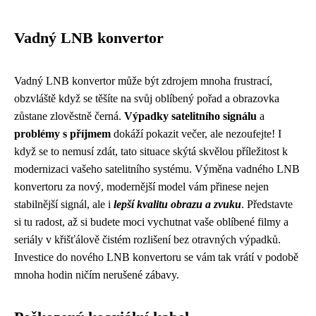
Vadný LNB konvertor
Vadný LNB konvertor může být zdrojem mnoha frustrací,
obzvláště když se těšíte na svůj oblíbený pořad a obrazovka
zůstane zlověstně černá.
Výpadky satelitního signálu
a
problémy s příjmem
dokáží pokazit večer, ale nezoufejte! I
když se to nemusí zdát, tato situace skýtá skvělou příležitost k
modernizaci vašeho satelitního systému. Výměna vadného LNB
konvertoru za nový, modernější model vám přinese nejen
stabilnější signál, ale i
lepší kvalitu obrazu a zvuku
. Představte
si tu radost, až si budete moci vychutnat vaše oblíbené filmy a
seriály v křišťálově čistém rozlišení bez otravných výpadků.
Investice do nového LNB konvertoru se vám tak vrátí v podobě
mnoha hodin ničím nerušené zábavy.