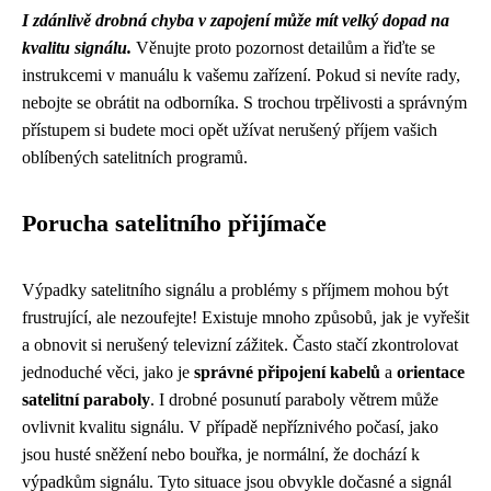
I zdánlivě drobná chyba v zapojení může mít velký dopad na
kvalitu signálu.
Věnujte proto pozornost detailům a řiďte se
instrukcemi v manuálu k vašemu zařízení. Pokud si nevíte rady,
nebojte se obrátit na odborníka. S trochou trpělivosti a správným
přístupem si budete moci opět užívat nerušený příjem vašich
oblíbených satelitních programů.
Porucha satelitního přijímače
Výpadky satelitního signálu a problémy s příjmem mohou být
frustrující, ale nezoufejte! Existuje mnoho způsobů, jak je vyřešit
a obnovit si nerušený televizní zážitek. Často stačí zkontrolovat
jednoduché věci, jako je
správné připojení kabelů
a
orientace
satelitní paraboly
. I drobné posunutí paraboly větrem může
ovlivnit kvalitu signálu. V případě nepříznivého počasí, jako
jsou husté sněžení nebo bouřka, je normální, že dochází k
výpadkům signálu. Tyto situace jsou obvykle dočasné a signál