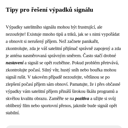
Tipy pro řešení výpadků signálu
Výpadky satelitního signálu mohou být frustrující, ale
nezoufejte! Existuje mnoho tipů a triků, jak se s nimi vypořádat
a obnovit si nerušený příjem. Než začnete panikařit,
zkontrolujte, zda je váš satelitní přijímač správně zapojený a zda
je anténa nasměrovaná správným směrem. Často stačí drobné
nastavení
a signál se opět rozběhne. Pokud problém přetrvává,
zkontrolujte počasí. Silný vítr, hustý sníh nebo bouřka mohou
signál rušit. V takovém případě nezoufejte, většinou se po
zlepšení počasí příjem sám obnoví. Pamatujte, že i přes občasné
výpadky vám satelitní příjem přináší širokou škálu programů a
skvělou kvalitu obrazu. Zaměřte se na
pozitiva
a užijte si svůj
oblíbený film nebo sportovní přenos, jakmile bude signál opět
stabilní.