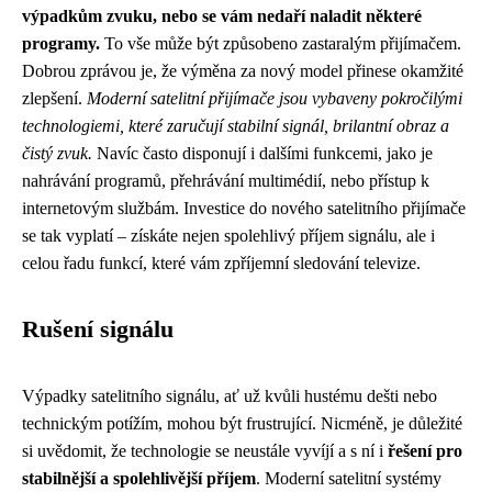
výpadkům zvuku, nebo se vám nedaří naladit některé
programy.
To vše může být způsobeno zastaralým přijímačem.
Dobrou zprávou je, že výměna za nový model přinese okamžité
zlepšení.
Moderní satelitní přijímače jsou vybaveny pokročilými
technologiemi, které zaručují stabilní signál, brilantní obraz a
čistý zvuk.
Navíc často disponují i dalšími funkcemi, jako je
nahrávání programů, přehrávání multimédií, nebo přístup k
internetovým službám. Investice do nového satelitního přijímače
se tak vyplatí – získáte nejen spolehlivý příjem signálu, ale i
celou řadu funkcí, které vám zpříjemní sledování televize.
Rušení signálu
Výpadky satelitního signálu, ať už kvůli hustému dešti nebo
technickým potížím, mohou být frustrující. Nicméně, je důležité
si uvědomit, že technologie se neustále vyvíjí a s ní i
řešení pro
stabilnější a spolehlivější příjem
. Moderní satelitní systémy