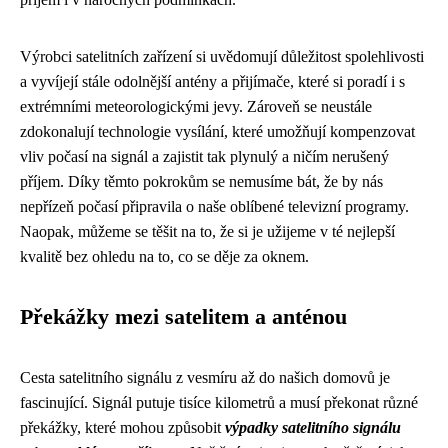
Výrobci satelitních zařízení si uvědomují důležitost spolehlivosti
a vyvíjejí stále odolnější antény a přijímače, které si poradí i s
extrémními meteorologickými jevy. Zároveň se neustále
zdokonalují technologie vysílání, které umožňují kompenzovat
vliv počasí na signál a zajistit tak plynulý a ničím nerušený
příjem. Díky těmto pokrokům se nemusíme bát, že by nás
nepřízeň počasí připravila o naše oblíbené televizní programy.
Naopak, můžeme se těšit na to, že si je užijeme v té nejlepší
kvalitě bez ohledu na to, co se děje za oknem.
Překážky mezi satelitem a anténou
Cesta satelitního signálu z vesmíru až do našich domovů je
fascinující. Signál putuje tisíce kilometrů a musí překonat různé
překážky, které mohou způsobit
výpadky satelitního signálu