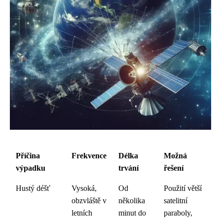
Příčina
Frekvence
Délka
Možná
výpadku
trvání
řešení
Hustý déšť
Vysoká,
Od
Použití větší
obzvláště v
několika
satelitní
letních
minut do
paraboly,