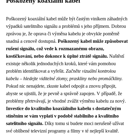
Poškozený koaxiální kabel
Poškozený koaxiální kabel může být častým viníkem záhadných
výpadků satelitního signálu a problémů s jeho příjmem. Dobrou
zprávou je, že oprava či výměna kabelu je obvykle poměrně
snadná a cenově dostupná.
Poškozený kabel může způsobovat
rušení signálu, což vede k rozmazanému obrazu,
kostičkování, nebo dokonce k úplné ztrátě signálu.
Naštěstí
existuje několik jednoduchých kroků, které vám pomohou
problém identifikovat a vyřešit.
Začněte vizuální kontrolou
kabelu – hledejte viditelné zlomy, praskliny nebo promáčkliny.
Pokud nic nenajdete, zkuste kabel odpojit a znovu připojit,
abyste se ujistili, že je pevně a správně zapojen. V případě, že
problémy přetrvávají, je vhodné zvážit výměnu kabelu za nový.
Investice do kvalitního koaxiálního kabelu s dostatečným
stíněním se vám vyplatí v podobě stabilního a kvalitního
satelitního signálu.
Díky tomu si budete moci nerušeně užívat
své oblíbené televizní programy a filmy v té nejlepší kvalitě.