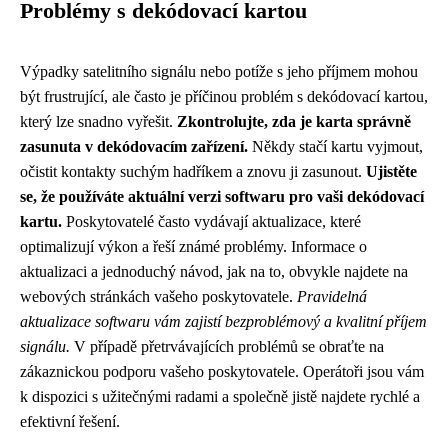
Problémy s dekódovací kartou
Výpadky satelitního signálu nebo potíže s jeho příjmem mohou
být frustrující, ale často je příčinou problém s dekódovací kartou,
který lze snadno vyřešit.
Zkontrolujte, zda je karta správně
zasunuta v dekódovacím zařízení.
Někdy stačí kartu vyjmout,
očistit kontakty suchým hadříkem a znovu ji zasunout.
Ujistěte
se, že používáte aktuální verzi softwaru pro vaši dekódovací
kartu.
Poskytovatelé často vydávají aktualizace, které
optimalizují výkon a řeší známé problémy. Informace o
aktualizaci a jednoduchý návod, jak na to, obvykle najdete na
webových stránkách vašeho poskytovatele.
Pravidelná
aktualizace softwaru vám zajistí bezproblémový a kvalitní příjem
signálu.
V případě přetrvávajících problémů se obraťte na
zákaznickou podporu vašeho poskytovatele. Operátoři jsou vám
k dispozici s užitečnými radami a ​​společně jistě najdete rychlé a
efektivní řešení.