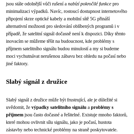
jsou stále odolnější vůči rušení a
nabízí pokročilé funkce
pro
minimalizaci výpadků. Navíc, rostoucí dostupnost internetového
připojení skrze optické kabely a mobilní sítě 5G přináší
alternativní možnosti pro sledování oblíbených programů i v
případě, že satelitní signál dočasně není k dispozici. Díky těmto
inovacím se můžeme těšit na budoucnost, kde problémy s
příjmem satelitního signálu budou minulostí a my si budeme
moci vychutnávat nerušenou zábavu bez ohledu na počasí nebo
jiné faktory.
Slabý signál z družice
Slabý signál z družice může být frustrující, ale je důležité si
uvědomit, že
výpadky satelitního signálu
a
problémy s
příjmem
jsou často dočasné a řešitelné. Existuje mnoho faktorů,
které mohou ovlivnit sílu signálu, jako je počasí, hustota
zástavby nebo technické problémy na straně poskytovatele.