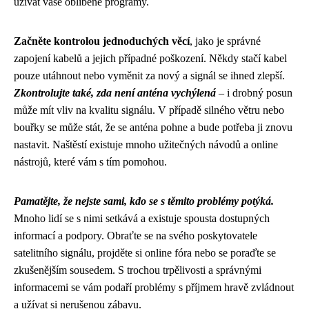
užívat vaše oblíbené programy.
Začněte kontrolou jednoduchých věcí
, jako je správné
zapojení kabelů a jejich případné poškození. Někdy stačí kabel
pouze utáhnout nebo vyměnit za nový a signál se ihned zlepší.
Zkontrolujte také, zda není anténa vychýlená
– i drobný posun
může mít vliv na kvalitu signálu. V případě silného větru nebo
bouřky se může stát, že se anténa pohne a bude potřeba ji znovu
nastavit. Naštěstí existuje mnoho užitečných návodů a online
nástrojů, které vám s tím pomohou.
Pamatějte, že nejste sami, kdo se s těmito problémy potýká.
Mnoho lidí se s nimi setkává a existuje spousta dostupných
informací a podpory. Obraťte se na svého poskytovatele
satelitního signálu, projděte si online fóra nebo se poraďte se
zkušenějším sousedem. S trochou trpělivosti a správnými
informacemi se vám podaří problémy s příjmem hravě zvládnout
a užívat si nerušenou zábavu.