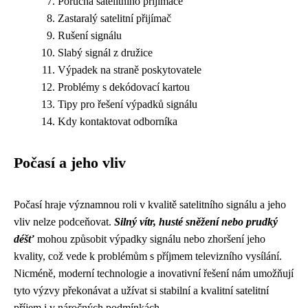
Porucha satelitního přijímače
Zastaralý satelitní přijímač
Rušení signálu
Slabý signál z družice
Výpadek na straně poskytovatele
Problémy s dekódovací kartou
Tipy pro řešení výpadků signálu
Kdy kontaktovat odborníka
Počasí a jeho vliv
Počasí hraje významnou roli v kvalitě satelitního signálu a jeho
vliv nelze podceňovat.
Silný vítr, husté sněžení nebo prudký
déšť
mohou způsobit výpadky signálu nebo zhoršení jeho
kvality, což vede k problémům s příjmem televizního vysílání.
Nicméně, moderní technologie a inovativní řešení nám umožňují
tyto výzvy překonávat a užívat si stabilní a kvalitní satelitní
příjem i v náročných podmínkách.