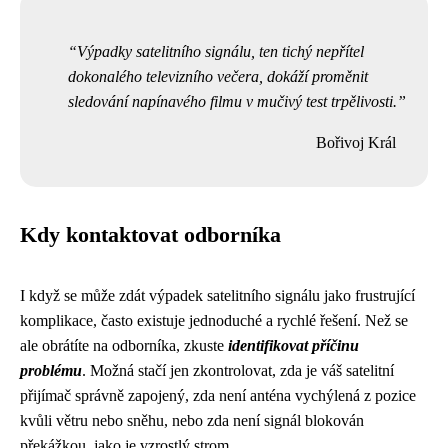
Výpadky satelitního signálu, ten tichý nepřítel
dokonalého televizního večera, dokáží proměnit
sledování napínavého filmu v mučivý test trpělivosti.
Bořivoj Král
Kdy kontaktovat odborníka
I když se může zdát výpadek satelitního signálu jako frustrující
komplikace, často existuje jednoduché a rychlé řešení. Než se
ale obrátíte na odborníka, zkuste
identifikovat příčinu
problému
. Možná stačí jen zkontrolovat, zda je váš satelitní
přijímač správně zapojený, zda není anténa vychýlená z pozice
kvůli větru nebo sněhu, nebo zda není signál blokován
překážkou, jako je vzrostlý strom.