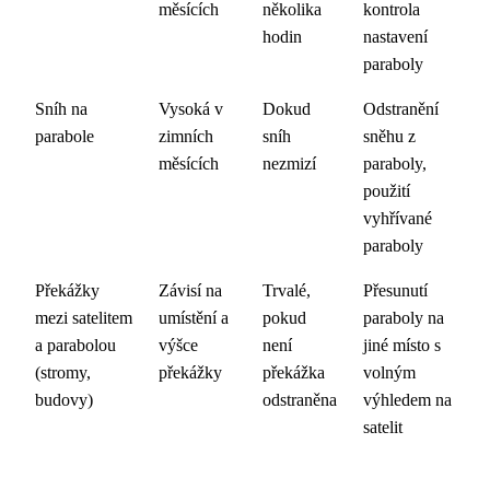
měsících
několika
kontrola
hodin
nastavení
paraboly
Sníh na
Vysoká v
Dokud
Odstranění
parabole
zimních
sníh
sněhu z
měsících
nezmizí
paraboly,
použití
vyhřívané
paraboly
Překážky
Závisí na
Trvalé,
Přesunutí
mezi satelitem
umístění a
pokud
paraboly na
a parabolou
výšce
není
jiné místo s
(stromy,
překážky
překážka
volným
budovy)
odstraněna
výhledem na
satelit