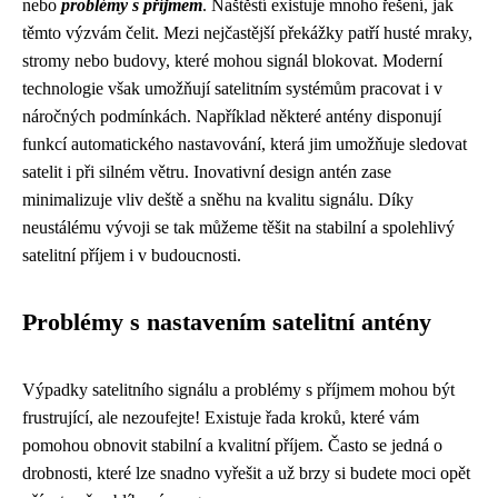
nebo
problémy s příjmem
. Naštěstí existuje mnoho řešení, jak
těmto výzvám čelit. Mezi nejčastější překážky patří husté mraky,
stromy nebo budovy, které mohou signál blokovat. Moderní
technologie však umožňují satelitním systémům pracovat i v
náročných podmínkách. Například některé antény disponují
funkcí automatického nastavování, která jim umožňuje sledovat
satelit i při silném větru. Inovativní design antén zase
minimalizuje vliv deště a sněhu na kvalitu signálu. Díky
neustálému vývoji se tak můžeme těšit na stabilní a spolehlivý
satelitní příjem i v budoucnosti.
Problémy s nastavením satelitní antény
Výpadky satelitního signálu a problémy s příjmem mohou být
frustrující, ale nezoufejte! Existuje řada kroků, které vám
pomohou obnovit stabilní a kvalitní příjem. Často se jedná o
drobnosti, které lze snadno vyřešit a už brzy si budete moci opět