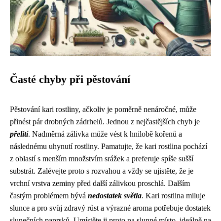
Časté chyby při pěstování
Pěstování kari rostliny, ačkoliv je poměrně nenáročné, může
přinést pár drobných zádrhelů. Jednou z nejčastějších chyb je
přelití
. Nadměrná zálivka může vést k hnilobě kořenů a
následnému uhynutí rostliny. Pamatujte, že kari rostlina pochází
z oblastí s menším množstvím srážek a preferuje spíše sušší
substrát. Zalévejte proto s rozvahou a vždy se ujistěte, že je
vrchní vrstva zeminy před další zálivkou proschlá. Dalším
častým problémem bývá
nedostatek světla
. Kari rostlina miluje
slunce a pro svůj zdravý růst a výrazné aroma potřebuje dostatek
slunečních paprsků. Umístěte ji proto na slunné místo, ideálně na