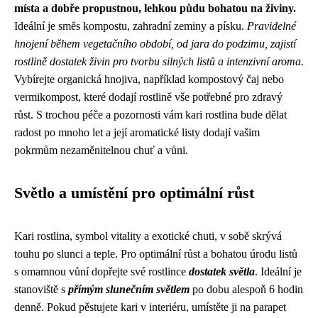
místa a dobře propustnou, lehkou půdu bohatou na živiny.
Ideální je směs kompostu, zahradní zeminy a písku.
Pravidelné
hnojení během vegetačního období, od jara do podzimu, zajistí
rostlině dostatek živin pro tvorbu silných listů a intenzivní aroma.
Vybírejte organická hnojiva, například kompostový čaj nebo
vermikompost, které dodají rostlině vše potřebné pro zdravý
růst. S trochou péče a pozornosti vám kari rostlina bude dělat
radost po mnoho let a její aromatické listy dodají vašim
pokrmům nezaměnitelnou chuť a vůni.
Světlo a umístění pro optimální růst
Kari rostlina, symbol vitality a exotické chuti, v sobě skrývá
touhu po slunci a teple. Pro optimální růst a bohatou úrodu listů
s omamnou vůní dopřejte své rostlince
dostatek světla
. Ideální je
stanoviště s
přímým slunečním světlem
po dobu alespoň 6 hodin
denně. Pokud pěstujete kari v interiéru, umístěte ji na parapet