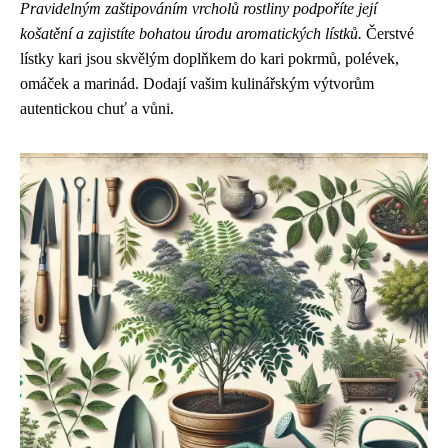
Pravidelným zaštipováním vrcholů rostliny podpoříte její
košatění a zajistíte bohatou úrodu aromatických lístků.
Čerstvé
lístky kari jsou skvělým doplňkem do kari pokrmů, polévek,
omáček a marinád. Dodají vašim kulinářským výtvorům
autentickou chuť a vůni.