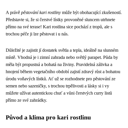
A právě
pěstování kari rostliny
může být obohacující zkušeností.
Představte si, že si čerstvé lístky provoněné sluncem utrhnete
přímo na své terase! Kari rostlina sice pochází z tropů, ale s
trochou péče ji lze pěstovat i u nás.
Důležité je zajistit jí dostatek světla a tepla, ideálně na slunném
místě. Vhodná je i zimní zahrada nebo světlý parapet. Půda by
měla být propustná a bohatá na živiny. Pravidelná zálivka a
hnojení během vegetačního období zajistí zdravý růst a bohatou
úrodu voňavých lístků. Ať už se rozhodnete pro pěstování ze
semen nebo sazeničky, s trochou trpělivosti a lásky si i vy
můžete užívat autentickou chuť a vůni čerstvých curry listů
přímo ze své zahrádky.
Původ a klima pro kari rostlinu