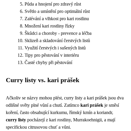
Půda a hnojení pro zdravý růst
Světlo a umístění pro optimální růst
Zalévání a vlhkost pro kari rostlinu
Množení kari rostliny řízky
Škůdci a choroby - prevence a léčba
Sklizeň a skladování čerstvých listů
Využití čerstvých i sušených listů
Tipy pro pěstování v interiéru
Časté chyby při pěstování
Curry listy vs. kari prášek
Ačkoliv se názvy mohou plést, curry listy a kari prášek jsou dva
odlišné světy plné vůní a chutí. Zatímco
kari prášek
je směsí
koření, často obsahující kurkumu, římský kmín a koriandr,
curry listy
pocházejí z kari rostliny, Murrakoehnigii, a mají
specifickou citrusovou chuť a vůni.