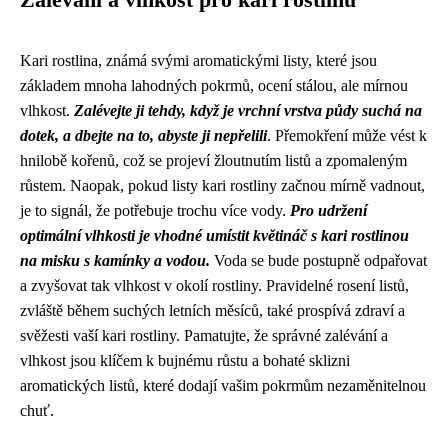
Zalévání a vlhkost pro kari rostlinu
Kari rostlina, známá svými aromatickými listy, které jsou
základem mnoha lahodných pokrmů, ocení stálou, ale mírnou
vlhkost.
Zalévejte ji tehdy, když je vrchní vrstva půdy suchá na
dotek, a dbejte na to, abyste ji nepřelili
. Přemokření může vést k
hnilobě kořenů, což se projeví žloutnutím listů a zpomaleným
růstem. Naopak, pokud listy kari rostliny začnou mírně vadnout,
je to signál, že potřebuje trochu více vody.
Pro udržení
optimální vlhkosti je vhodné umístit květináč s kari rostlinou
na misku s kamínky a vodou.
Voda se bude postupně odpařovat
a zvyšovat tak vlhkost v okolí rostliny. Pravidelné rosení listů,
zvláště během suchých letních měsíců, také prospívá zdraví a
svěžesti vaší kari rostliny. Pamatujte, že správné zalévání a
vlhkost jsou klíčem k bujnému růstu a bohaté sklizni
aromatických listů, které dodají vašim pokrmům nezaměnitelnou
chuť.