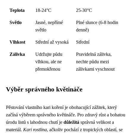
Teplota
18-24°C
25-30°C
Světlo
Jasné, nepřímé
Plné slunce (6-8 hodin
světlo
denně)
Vlhkost
Střední až vysoká
Střední
Zálivka
Udržujte půdu
Pravidelná zálivka,
vlhkou, ale ne
nechte půdu mezi
přemokřenou
zálivkami vyschnout
Výběr správného květináče
Pěstování vlastního kari koření je obohacující zážitek, který
začíná výběrem správného květináče. Pro zdravý růst a bohatou
úrodu listů s lahodnou chutí je
důležitá
správná velikost a
materiál.
Kari rostlina
, ačkoliv pochází z tropických oblastí, se