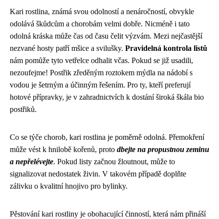
Kari rostlina, známá svou odolností a nenáročností, obvykle
odolává škůdcům a chorobám velmi dobře. Nicméně i tato
odolná kráska může čas od času čelit výzvám. Mezi nejčastější
nezvané hosty patří mšice a svilušky.
Pravidelná kontrola listů
nám pomůže tyto vetřelce odhalit včas. Pokud se již usadili,
nezoufejme! Postřik zředěným roztokem mýdla na nádobí s
vodou je šetrným a účinným řešením. Pro ty, kteří preferují
hotové přípravky, je v zahradnictvích k dostání široká škála bio
postřiků.
Co se týče chorob, kari rostlina je poměrně odolná. Přemokření
může vést k hnilobě kořenů, proto
dbejte na propustnou zeminu
a nepřelévejte
. Pokud listy začnou žloutnout, může to
signalizovat nedostatek živin. V takovém případě doplňte
zálivku o kvalitní hnojivo pro bylinky.
Pěstování kari rostliny je obohacující činností, která nám přináší