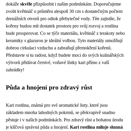
dokáže
skvěle
přizpůsobit i našim podmínkám. Doporučujeme
zvolit květináč o průměru alespoň 30 cm s dostatečným počtem
drenážních otvorů pro odtok přebytečné vody.
Tím
zajistíte, že
kořeny budou mít dostatek prostoru pro svůj rozvoj a rostlina
bude prosperovat. Co se týče materiálu, květináč z terakoty nebo
keramiky s glazurou je ideální volbou. Tyto materiály umožňují
dobrou cirkulaci vzduchu a zabraňují přemokření kořenů.
Představte si tu radost, když budete moci do svých kulinářských
výtvorů přidávat čerstvé, voňavé lístky kari přímo z vaší
zahrádky!
Půda a hnojení pro zdravý růst
Kari rostlina, známá pro své aromatické listy, které jsou
základem mnoha lahodných pokrmů, se překvapivě snadno
pěstuje i v našich podmínkách. Pro zdravý růst a bohatou úrodu
je klíčová správná půda a hnojení.
Kari rostlina miluje slunná