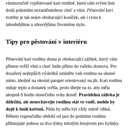
vlastnoručně vypěstované kari rostlině, která vám svými listy
dodá pokrmům nezaměnitelnou chuť a vůni.
Pěstování kari
rostliny
je tak nejen obohacující koníček, ale i cesta k
lahodnějšímu a zdravějšímu životnímu stylu.
Tipy pro pěstování v interiéru
Pěstování kari rostliny doma je obohacující zážitek, který vám
přinese svěží vůni a chuť Indie přímo do vašeho domova. Pro
dosažení nejlepších výsledků umístěte vaši rostlinu na slunné
místo, ideálně na okenní parapet orientovaný na jih. Kari rostlina
miluje teplo a dostatek světla, proto dbejte na to, aby měla
alespoň 6 hodin slunečního svitu denně.
Pravidelná zálivka je
důležitá, ale nenechávejte rostlinu stát ve vodě, mohlo by
dojít k hnití kořenů.
Půda by měla být vždy mírně vlhká.
Během vegetačního období od jara do podzimu rostlinu
přihnojujte jednou za dva týdny tekutým hnojivem pro bylinky.