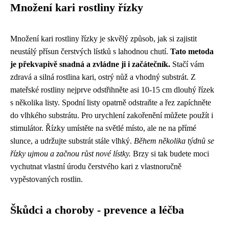
Množení kari rostliny řízky
Množení kari rostliny řízky je skvělý způsob, jak si zajistit
neustálý přísun čerstvých lístků s lahodnou chutí.
Tato metoda
je překvapivě snadná a zvládne ji i začátečník.
Stačí vám
zdravá a silná rostlina kari, ostrý nůž a vhodný substrát. Z
mateřské rostliny nejprve odstřihněte asi 10-15 cm dlouhý řízek
s několika listy. Spodní listy opatrně odstraňte a řez zapíchněte
do vlhkého substrátu. Pro urychlení zakořenění můžete použít i
stimulátor. Řízky umístěte na světlé místo, ale ne na přímé
slunce, a udržujte substrát stále vlhký.
Během několika týdnů se
řízky ujmou a začnou růst nové lístky.
Brzy si tak budete moci
vychutnat vlastní úrodu čerstvého kari z vlastnoručně
vypěstovaných rostlin.
Škůdci a choroby - prevence a léčba