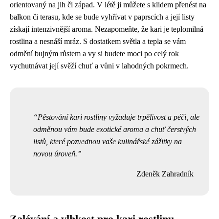
orientovaný na jih či západ. V létě ji můžete s klidem přenést na
balkon či terasu, kde se bude vyhřívat v paprscích a její listy
získají intenzivnější aroma. Nezapomeňte, že kari je teplomilná
rostlina a nesnáší mráz. S dostatkem světla a tepla se vám
odmění bujným růstem a vy si budete moci po celý rok
vychutnávat její svěží chuť a vůni v lahodných pokrmech.
Pěstování kari rostliny vyžaduje trpělivost a péči, ale
odměnou vám bude exotické aroma a chuť čerstvých
listů, které pozvednou vaše kulinářské zážitky na
novou úroveň.
Zdeněk Zahradník