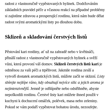
radost z vlastnoručně vypěstovaných bylinek. Dodržováním
základních pravidel péče a včasnou reakcí na případné problémy
si zajistíme zdravou a prosperující rostlinu, která nám bude dělat
radost svými aromatickými listy po dlouhou dobu.
Sklizeň a skladování čerstvých listů
Pěstování kari rostliny, ať už na zahradě nebo v květináči,
přináší radost z vlastnoručně vypěstovaných bylinek a svěží
vůni, která provoní váš domov.
Sklizeň čerstvých listů kari
je
odměnou za vaši péči a trpělivost. Jakmile rostlina zesílí a
vytvoří dostatek aromatických listů, můžete začít se sklizní.
Listy
sbírejte nejlépe ráno, kdy obsahují nejvíce silic a jejich aroma je
nejintenzivnější.
Jemně je odštípněte nebo odstřihněte, abyste
nepoškodili rostlinu. Čerstvé listy kari můžete ihned použít v
kuchyni k dochucení omáček, polévek, masa nebo zeleniny.
Pokud se vám podaří vypěstovat bohatou úrodu, nezoufejte.