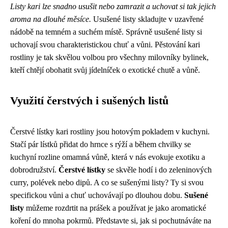
Listy kari lze snadno usušit nebo zamrazit a uchovat si tak jejich
aroma na dlouhé měsíce.
Usušené listy skladujte v uzavřené
nádobě na temném a suchém místě. Správně usušené listy si
uchovají svou charakteristickou chuť a vůni. Pěstování kari
rostliny je tak skvělou volbou pro všechny milovníky bylinek,
kteří chtějí obohatit svůj jídelníček o exotické chutě a vůně.
Využití čerstvých i sušených listů
Čerstvé lístky kari rostliny jsou hotovým pokladem v kuchyni.
Stačí pár lístků přidat do hrnce s rýží a během chvilky se
kuchyní rozline omamná vůně, která v nás evokuje exotiku a
dobrodružství.
Čerstvé lístky
se skvěle hodí i do zeleninových
curry, polévek nebo dipů. A co se sušenými listy? Ty si svou
specifickou vůni a chuť uchovávají po dlouhou dobu.
Sušené
listy
můžeme rozdrtit na prášek a používat je jako aromatické
koření do mnoha pokrmů. Představte si, jak si pochutnáváte na