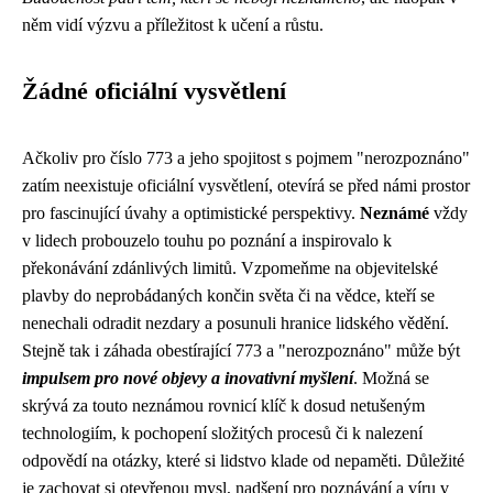
něm vidí výzvu a příležitost k učení a růstu.
Žádné oficiální vysvětlení
Ačkoliv pro číslo 773 a jeho spojitost s pojmem "nerozpoznáno"
zatím neexistuje oficiální vysvětlení, otevírá se před námi prostor
pro fascinující úvahy a optimistické perspektivy.
Neznámé
vždy
v lidech probouzelo touhu po poznání a inspirovalo k
překonávání zdánlivých limitů. Vzpomeňme na objevitelské
plavby do neprobádaných končin světa či na vědce, kteří se
nenechali odradit nezdary a posunuli hranice lidského vědění.
Stejně tak i záhada obestírající 773 a "nerozpoznáno" může být
impulsem pro nové objevy a inovativní myšlení
. Možná se
skrývá za touto neznámou rovnicí klíč k dosud netušeným
technologiím, k pochopení složitých procesů či k nalezení
odpovědí na otázky, které si lidstvo klade od nepaměti. Důležité
je zachovat si otevřenou mysl, nadšení pro poznávání a víru v