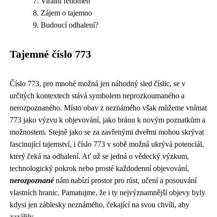
Virální fenomén
Zájem o tajemno
Budoucí odhalení?
Tajemné číslo 773
Číslo 773, pro mnohé možná jen náhodný sled číslic, se v
určitých kontextech stává symbolem neprozkoumaného a
nerozpoznaného. Místo obav z neznámého však můžeme vnímat
773 jako výzvu k objevování, jako bránu k novým poznatkům a
možnostem. Stejně jako se za zavřenými dveřmi mohou skrývat
fascinující tajemství, i číslo 773 v sobě možná ukrývá potenciál,
který čeká na odhalení. Ať už se jedná o vědecký výzkum,
technologický pokrok nebo prosté každodenní objevování,
nerozpoznané
nám nabízí prostor pro růst, učení a posouvání
vlastních hranic. Pamatujme, že i ty nejvýznamnější objevy byly
kdysi jen záblesky neznámého, čekající na svou chvíli, aby
zazářily.