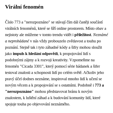
Virální fenomén
Číslo 773 a "nerozpoznáno" se stávají čím dál častěji součástí
virálních fenoménů, které se šíří online prostorem. Místo obav a
nejistoty ale můžeme v tomto trendu vidět i
příležitost
.
Neznámé
a neprobádané
v nás vždy probouzelo zvědavost a touhu po
poznání. Stejně tak i tyto záhadné kódy a šifry mohou sloužit
jako
impuls k hledání odpovědí
, k propojování lidí s
podobnými zájmy a k rozvoji kreativity. Vzpomeňme na
fenomén "Cicada 3301", který pomocí série hádanek a šifer
testoval znalosti a schopnosti lidí po celém světě. Ačkoliv jeho
pravý účel dodnes neznáme, inspiroval mnoho lidí k učení se
novým věcem a k propojování se s ostatními. Podobně i
773 a
"nerozpoznáno"
mohou představovat bránu k novým
znalostem, k luštění záhad a k budování komunity lidí, které
spojuje touha po objevování neznámého.