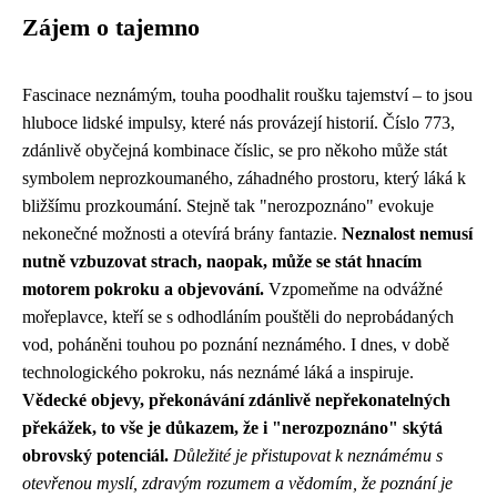
Zájem o tajemno
Fascinace neznámým, touha poodhalit roušku tajemství – to jsou
hluboce lidské impulsy, které nás provázejí historií. Číslo 773,
zdánlivě obyčejná kombinace číslic, se pro někoho může stát
symbolem neprozkoumaného, záhadného prostoru, který láká k
bližšímu prozkoumání. Stejně tak "nerozpoznáno" evokuje
nekonečné možnosti a otevírá brány fantazie.
Neznalost nemusí
nutně vzbuzovat strach, naopak, může se stát hnacím
motorem pokroku a objevování.
Vzpomeňme na odvážné
mořeplavce, kteří se s odhodláním pouštěli do neprobádaných
vod, poháněni touhou po poznání neznámého. I dnes, v době
technologického pokroku, nás neznámé láká a inspiruje.
Vědecké objevy, překonávání zdánlivě nepřekonatelných
překážek, to vše je důkazem, že i "nerozpoznáno" skýtá
obrovský potenciál.
Důležité je přistupovat k neznámému s
otevřenou myslí, zdravým rozumem a vědomím, že poznání je