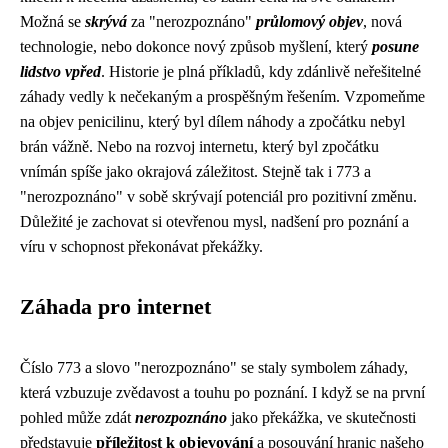
Možná se
skrývá
za "nerozpoznáno"
průlomový objev
, nová
technologie, nebo dokonce nový způsob myšlení, který
posune
lidstvo vpřed
. Historie je plná příkladů, kdy zdánlivě neřešitelné
záhady vedly k nečekaným a prospěšným řešením. Vzpomeňme
na objev penicilinu, který byl dílem náhody a zpočátku nebyl
brán vážně. Nebo na rozvoj internetu, který byl zpočátku
vnímán spíše jako okrajová záležitost. Stejně tak i 773 a
"nerozpoznáno" v sobě skrývají potenciál pro pozitivní změnu.
Důležité je zachovat si otevřenou mysl, nadšení pro poznání a
víru v schopnost překonávat překážky.
Záhada pro internet
Číslo 773 a slovo "nerozpoznáno" se staly symbolem záhady,
která vzbuzuje zvědavost a touhu po poznání. I když se na první
pohled může zdát
nerozpoznáno
jako překážka, ve skutečnosti
představuje
příležitost k objevování
a posouvání hranic našeho