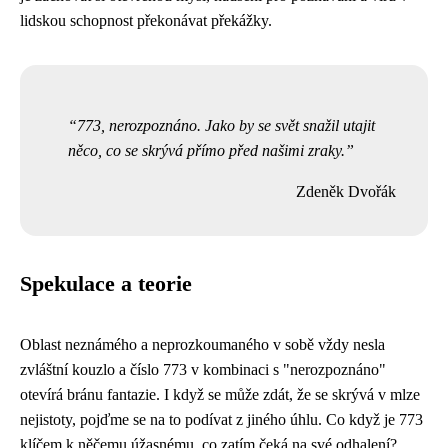
lidskou schopnost překonávat překážky.
773, nerozpoznáno. Jako by se svět snažil utajit
něco, co se skrývá přímo před našimi zraky.
Zdeněk Dvořák
Spekulace a teorie
Oblast neznámého a neprozkoumaného v sobě vždy nesla
zvláštní kouzlo a číslo 773 v kombinaci s "nerozpoznáno"
otevírá bránu fantazie. I když se může zdát, že se skrývá v mlze
nejistoty, pojďme se na to podívat z jiného úhlu. Co když je 773
klíčem k něčemu úžasnému, co zatím čeká na své odhalení?