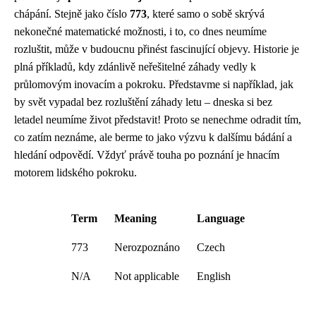
chápání. Stejně jako číslo
773
, které samo o sobě skrývá
nekonečné matematické možnosti, i to, co dnes neumíme
rozluštit, může v budoucnu přinést fascinující objevy. Historie je
plná příkladů, kdy zdánlivě neřešitelné záhady vedly k
průlomovým inovacím a pokroku. Představme si například, jak
by svět vypadal bez rozluštění záhady letu – dneska si bez
letadel neumíme život představit! Proto se nenechme odradit tím,
co zatím neznáme, ale berme to jako výzvu k dalšímu bádání a
hledání odpovědí. Vždyť právě touha po poznání je hnacím
motorem lidského pokroku.
Term
Meaning
Language
773
Nerozpoznáno
Czech
N/A
Not applicable
English