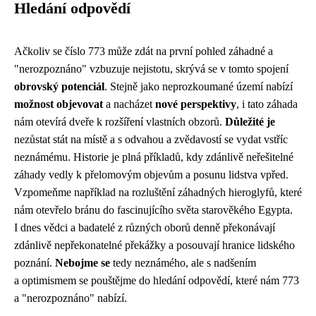
Hledání odpovědí
Ačkoliv se číslo 773 může zdát na první pohled záhadné a
"nerozpoznáno" vzbuzuje nejistotu, skrývá se v tomto spojení
obrovský potenciál
. Stejně jako neprozkoumané území nabízí
možnost objevovat
a nacházet
nové perspektivy
, i tato záhada
nám otevírá dveře k rozšíření vlastních obzorů.
Důležité je
nezůstat stát na místě a s odvahou a zvědavostí se vydat vstříc
neznámému. Historie je plná příkladů, kdy zdánlivě neřešitelné
záhady vedly k přelomovým objevům a posunu lidstva vpřed.
Vzpomeňme například na rozluštění záhadných hieroglyfů, které
nám otevřelo bránu do fascinujícího světa starověkého Egypta.
I dnes vědci a badatelé z různých oborů denně překonávají
zdánlivě nepřekonatelné překážky a posouvají hranice lidského
poznání.
Nebojme se
tedy neznámého, ale s nadšením
a optimismem se pouštějme do hledání odpovědí, které nám 773
a "nerozpoznáno" nabízí.