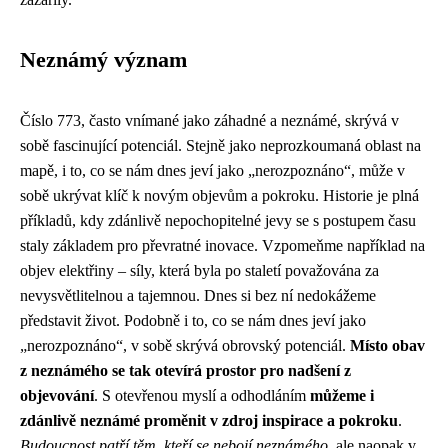
Neznámý význam
Číslo 773, často vnímané jako záhadné a neznámé, skrývá v
sobě fascinující potenciál. Stejně jako neprozkoumaná oblast na
mapě, i to, co se nám dnes jeví jako „nerozpoznáno“, může v
sobě ukrývat klíč k novým objevům a pokroku. Historie je plná
příkladů, kdy zdánlivě nepochopitelné jevy se s postupem času
staly základem pro převratné inovace. Vzpomeňme například na
objev elektřiny – síly, která byla po staletí považována za
nevysvětlitelnou a tajemnou. Dnes si bez ní nedokážeme
představit život. Podobně i to, co se nám dnes jeví jako
„nerozpoznáno“, v sobě skrývá obrovský potenciál.
Místo obav
z neznámého se tak otevírá prostor pro nadšení z
objevování
. S otevřenou myslí a odhodláním
můžeme i
zdánlivě neznámé proměnit v zdroj inspirace a pokroku
.
Budoucnost patří těm, kteří se nebojí neznámého
, ale naopak v