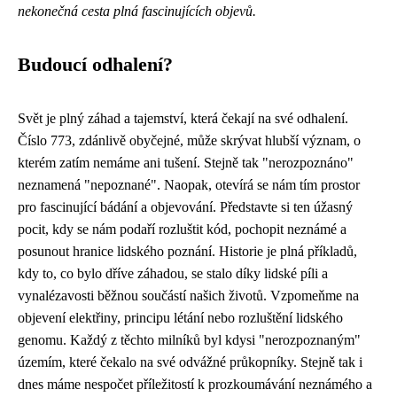
nekonečná cesta plná fascinujících objevů.
Budoucí odhalení?
Svět je plný záhad a tajemství, která čekají na své odhalení.
Číslo 773, zdánlivě obyčejné, může skrývat hlubší význam, o
kterém zatím nemáme ani tušení. Stejně tak "nerozpoznáno"
neznamená "nepoznané". Naopak, otevírá se nám tím prostor
pro fascinující bádání a objevování. Představte si ten úžasný
pocit, kdy se nám podaří rozluštit kód, pochopit neznámé a
posunout hranice lidského poznání. Historie je plná příkladů,
kdy to, co bylo dříve záhadou, se stalo díky lidské píli a
vynalézavosti běžnou součástí našich životů. Vzpomeňme na
objevení elektřiny, principu létání nebo rozluštění lidského
genomu. Každý z těchto milníků byl kdysi "nerozpoznaným"
územím, které čekalo na své odvážné průkopníky. Stejně tak i
dnes máme nespočet příležitostí k prozkoumávání neznámého a