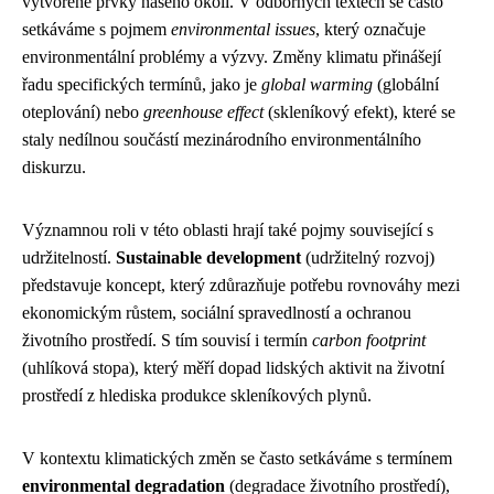
vytvořené prvky našeho okolí. V odborných textech se často
setkáváme s pojmem
environmental issues
, který označuje
environmentální problémy a výzvy. Změny klimatu přinášejí
řadu specifických termínů, jako je
global warming
(globální
oteplování) nebo
greenhouse effect
(skleníkový efekt), které se
staly nedílnou součástí mezinárodního environmentálního
diskurzu.
Významnou roli v této oblasti hrají také pojmy související s
udržitelností.
Sustainable development
(udržitelný rozvoj)
představuje koncept, který zdůrazňuje potřebu rovnováhy mezi
ekonomickým růstem, sociální spravedlností a ochranou
životního prostředí. S tím souvisí i termín
carbon footprint
(uhlíková stopa), který měří dopad lidských aktivit na životní
prostředí z hlediska produkce skleníkových plynů.
V kontextu klimatických změn se často setkáváme s termínem
environmental degradation
(degradace životního prostředí),