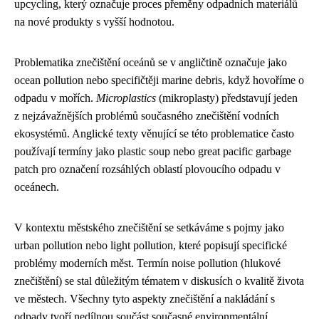
upcycling, který označuje proces přeměny odpadních materiálů
na nové produkty s vyšší hodnotou.
Problematika znečištění oceánů se v angličtině označuje jako
ocean pollution nebo specifičtěji marine debris, když hovoříme o
odpadu v mořích.
Microplastics
(mikroplasty) představují jeden
z nejzávažnějších problémů současného znečištění vodních
ekosystémů. Anglické texty věnující se této problematice často
používají termíny jako plastic soup nebo great pacific garbage
patch pro označení rozsáhlých oblastí plovoucího odpadu v
oceánech.
V kontextu městského znečištění se setkáváme s pojmy jako
urban pollution nebo light pollution, které popisují specifické
problémy moderních měst. Termín noise pollution (hlukové
znečištění) se stal důležitým tématem v diskusích o kvalitě života
ve městech. Všechny tyto aspekty znečištění a nakládání s
odpady tvoří nedílnou součást současné environmentální