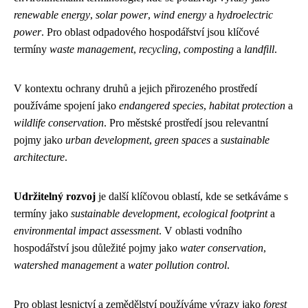
renewable energy
,
solar power
,
wind energy
a
hydroelectric
power
. Pro oblast odpadového hospodářství jsou klíčové
termíny
waste management
,
recycling
,
composting
a
landfill
.
V kontextu ochrany druhů a jejich přirozeného prostředí
používáme spojení jako
endangered species
,
habitat protection
a
wildlife conservation
. Pro městské prostředí jsou relevantní
pojmy jako
urban development
,
green spaces
a
sustainable
architecture
.
Udržitelný rozvoj
je další klíčovou oblastí, kde se setkáváme s
termíny jako
sustainable development
,
ecological footprint
a
environmental impact assessment
. V oblasti vodního
hospodářství jsou důležité pojmy jako
water conservation
,
watershed management
a
water pollution control
.
Pro oblast lesnictví a zemědělství používáme výrazy jako
forest