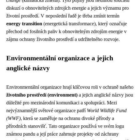
change
(klimatická změna). Tyto pojmy jsou nedílnou součástí
diskuzí o obnovitelných zdrojích energie a jejich významu pro
životní prostředí. V neposlední řadě je třeba zmínit termín
energy transition
(energetická transformace), který označuje
přechod od fosilních paliv k obnovitelným zdrojům energie v
zájmu ochrany životního prostředí a udržitelného rozvoje.
Environmentální organizace a jejich
anglické názvy
Environmentální organizace hrají klíčovou roli v ochraně našeho
životního prostředí (environment)
a jejich anglické názvy jsou
důležité pro mezinárodní komunikaci a spolupráci. Mezi
nejvýznamnější světové organizace patří
World Wildlife Fund
(WWF)
, která se zaměřuje na ochranu divoké přírody a
přírodních stanovišť. Tato organizace používá ve svém logu
známou pandu a její práce zahrnuje projekty od záchrany