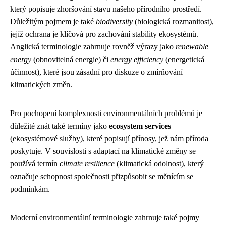
který popisuje zhoršování stavu našeho přírodního prostředí.
Důležitým pojmem je také
biodiversity
(biologická rozmanitost),
jejíž ochrana je klíčová pro zachování stability ekosystémů.
Anglická terminologie zahrnuje rovněž výrazy jako
renewable
energy
(obnovitelná energie) či
energy efficiency
(energetická
účinnost), které jsou zásadní pro diskuze o zmírňování
klimatických změn.
Pro pochopení komplexnosti environmentálních problémů je
důležité znát také termíny jako
ecosystem services
(ekosystémové služby), které popisují přínosy, jež nám příroda
poskytuje. V souvislosti s adaptací na klimatické změny se
používá termín
climate resilience
(klimatická odolnost), který
označuje schopnost společnosti přizpůsobit se měnícím se
podmínkám.
Moderní environmentální terminologie zahrnuje také pojmy