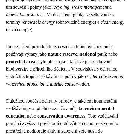
tím souvisí i pojmy jako
recycling
,
waste management
a
renewable resources
. V oblasti energetiky se setkáváme s
termíny
renewable energy
(obnovitelná energie) a
clean energy
(čistá energie).
Pro označení přírodních rezervací a chráněných území se
používají výrazy jako
nature reserve
,
national park
nebo
protected area
. Tyto oblasti jsou klíčové pro zachování
biodiverzity a přírodního dědictví. V souvislosti s ochranou
vodních zdrojů se setkáváme s pojmy jako
water conservation
,
watershed protection
a
marine conservation
.
Důležitou součástí ochrany přírody je také environmentální
vzdělávání, v angličtině označované jako
environmental
education
nebo
conservation awareness
. Toto vzdělávání
pomáhá zvyšovat povědomí o důležitosti ochrany životního
prostředí a podporuje aktivní zapojení veřejnosti do