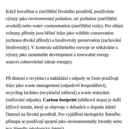
Když hovoříme o znečištění životního prostředí, používáme
výrazy jako
environmental pollution
,
air pollution
(znečištění
ovzduší) nebo
water contamination
(znečištění vody). Pro oblast
ochrany přírody jsou běžné fráze jako wildlife conservation
(ochrana divoké přírody) a biodiversity preservation (zachování
biodiverzity). V kontextu udržitelného rozvoje se setkáváme s
výrazy jako sustainable development a renewable energy
sources (obnovitelné zdroje energie).
Při diskusi o recyklaci a nakládání s odpady se často používají
fráze jako waste management (odpadové hospodářství),
recycling facilities (recyklační zařízení) a waste reduction
(snižování odpadu).
Carbon footprint
(uhlíková stopa) je další
klíčový termín, který se objevuje v debatách o dopadu lidské
činnosti na životní prostředí. Pro vyjádření ekologicky šetrného
přístupu se používají spojení jako environmentally friendly nebo
eco-friendly (ekologicky šetrný).