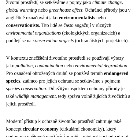
životní prostředí, se setkáváme s pojmy jako
climate change
,
global warming
nebo
greenhouse effect
. Ochránci přírody jsou v
angličtině označováni jako
environmentalists
nebo
conservationists
. Tito lidé se často angažují v různých
environmental organizations
(ekologických organizacích) a
podílejí se na
conservation projects
(ochranářských projektech).
V kontextu znečištění životního prostředí se používají výrazy
jako
pollution
,
contamination
nebo
environmental degradation
.
Pro označení ohrožených druhů se používá termín
endangered
species
, zatímco pro jejich ochranu se setkáváme s pojmem
species conservation
. Důležitým aspektem ochrany přírody je
také
wildlife management
, tedy správa volně žijících živočichů a
jejich prostředí.
Moderní přístup k ochraně životního prostředí zahrnuje také
koncept
circular economy
(cirkulární ekonomiky), který
podporuje opětovné využívání zdrojů a minimalizaci odpadu. S