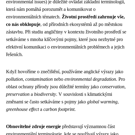
environmental issues) je důležité ovládat základní terminologii,
která nám pomáhá porozumět a komunikovat o
environmentálních tématech.
Životní prostředí zahrnuje vše,
co nás obklopuje
, od přírodních ekosystémů až po městskou
zástavbu. Při studiu angličtiny v kontextu životního prostředí se
setkáváme s mnoha klíčovými pojmy, které jsou nezbytné pro
efektivní komunikaci o environmentálních problémech a jejich
řešeních.
Když hovoříme o znečištění, používáme anglické výrazy jako
pollution
,
contamination
nebo
environmental degradation
. Pro
oblast ochrany přírody jsou důležité termíny jako
conservation
,
preservation
a
biodiversity
. V souvislosti s klimatickými
změnami se často setkáváme s pojmy jako
global warming
,
greenhouse effect
a
carbon footprint
.
Obnovitelné zdroje energie
představují významnou část
environmentální terminologie, kde se používají výrazy jako