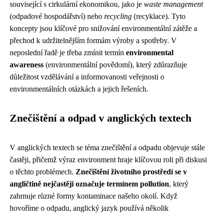
související s cirkulární ekonomikou, jako je
waste management
(odpadové hospodářství) nebo
recycling
(recyklace). Tyto
koncepty jsou klíčové pro snižování environmentální zátěže a
přechod k udržitelnějším formám výroby a spotřeby. V
neposlední řadě je třeba zmínit termín
environmental
awareness
(environmentální povědomí), který zdůrazňuje
důležitost vzdělávání a informovanosti veřejnosti o
environmentálních otázkách a jejich řešeních.
Znečištění a odpad v anglických textech
V anglických textech se téma znečištění a odpadu objevuje stále
častěji, přičemž výraz environment hraje klíčovou roli při diskusi
o těchto problémech.
Znečištění životního prostředí se v
angličtině nejčastěji označuje termínem pollution
, který
zahrnuje různé formy kontaminace našeho okolí. Když
hovoříme o odpadu, anglický jazyk používá několik