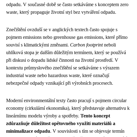
odpadu. V současné době se často setkáváme s konceptem zero
waste, který propaguje životní styl bez vytváření odpadu.
Znečištění ovzduší se v anglických textech často spojuje s
pojmem emissions nebo greenhouse gas emissions, které přímo
souvisí s klimatickými změnami.
Carbon footprint
neboli
uhlíková stopa je dalším důležitým termínem, který se používá
při diskusi o dopadu lidské činnosti na životní prostředí. V
kontextu průmyslového znečištění se setkáváme s výrazem
industrial waste nebo hazardous waste, které označují
nebezpečné odpady vznikající při výrobních procesech.
Moderní environmentální texty často pracují s pojmem circular
economy (cirkulární ekonomika), který představuje alternativu k
lineárnímu modelu výroby a spotřeby.
Tento koncept
zdůrazňuje důležitost opětovného využití materiálů a
minimalizace odpadu
. V souvislosti s tím se objevuje termín