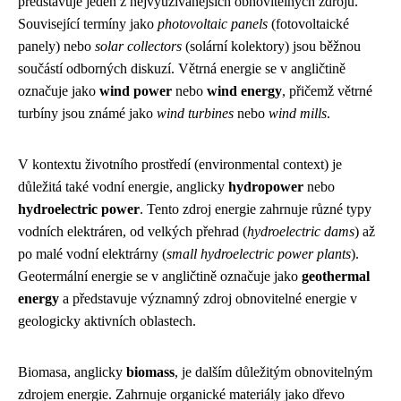
představuje jeden z nejvyužívanějších obnovitelných zdrojů.
Související termíny jako
photovoltaic panels
(fotovoltaické
panely) nebo
solar collectors
(solární kolektory) jsou běžnou
součástí odborných diskuzí. Větrná energie se v angličtině
označuje jako
wind power
nebo
wind energy
, přičemž větrné
turbíny jsou známé jako
wind turbines
nebo
wind mills
.
V kontextu životního prostředí (environmental context) je
důležitá také vodní energie, anglicky
hydropower
nebo
hydroelectric power
. Tento zdroj energie zahrnuje různé typy
vodních elektráren, od velkých přehrad (
hydroelectric dams
) až
po malé vodní elektrárny (
small hydroelectric power plants
).
Geotermální energie se v angličtině označuje jako
geothermal
energy
a představuje významný zdroj obnovitelné energie v
geologicky aktivních oblastech.
Biomasa, anglicky
biomass
, je dalším důležitým obnovitelným
zdrojem energie. Zahrnuje organické materiály jako dřevo