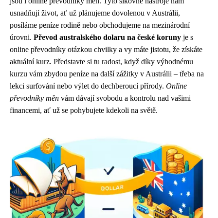
jsou i online převodníky měn. Tyto šikovné nástroje nám
usnadňují život, ať už plánujeme dovolenou v Austrálii,
posíláme peníze rodině nebo obchodujeme na mezinárodní
úrovni.
Převod australského dolaru na české koruny
je s
online převodníky otázkou chvilky a vy máte jistotu, že získáte
aktuální kurz. Představte si tu radost, když díky výhodnému
kurzu vám zbydou peníze na další zážitky v Austrálii – třeba na
lekci surfování nebo výlet do dechberoucí přírody.
Online
převodníky měn
vám dávají svobodu a kontrolu nad vašimi
financemi, ať už se pohybujete kdekoli na světě.