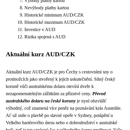
Výhody platby kartou
Nevýhody platby kartou
Historické minimum AUD/CZK
Historické maximum AUD/CZK
Investice v AUD
Rizika spojená s AUD
Aktuální kurz AUD/CZK
Aktuální kurz AUD/CZK je pro Čechy s cestovními sny o
protinožcích jako stvořený k jejich uskutečnění. Silný český
koruně vůči australskému dolaru otevírá dveře k
nezapomenutelným zážitkům za příznivé ceny.
Převod
australského dolaru na české koruny
je nyní obzvlášť
výhodný, což znamená více peněz na poznávání krás Austrálie.
Ať už sníte o plavbě po slavné opeře v Sydney, potápění u
Velkého bariérového útesu nebo o dobrodružství v australské
buši, teď je ten správný čas z výhodného kurzu profitovat. Vaše