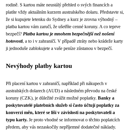
rodině. S kartou máte neustálý přehled o svých financích a
platíte vždy aktuálním kurzem australského dolaru. Představte si,
že si kupujete letenku do Sydney a kurz je zrovna výhodný –
platba kartou vám zaručí, že ušetříte cenné koruny. A co teprve
bezpečí?
Platba kartou je mnohem bezpečnější než nošení
hotovosti
, a to i v zahraničí. V případě ztráty nebo krádeže karty
ji jednoduše zablokujete a vaše peníze zůstanou v bezpečí.
Nevýhody platby kartou
Při placení kartou v zahraničí, například při nákupech v
australských dolarech (AUD) a následném převodu na české
koruny (CZK), je důležité zvážit možné poplatky.
Banky a
poskytovatelé platebních služeb si často účtují poplatky za
konverzi měn, které se liší v závislosti na poskytovateli a
typu karty.
Je proto vhodné se informovat o těchto poplatcích
předem, aby vás nezaskočily nepříjemné dodatečné náklady.