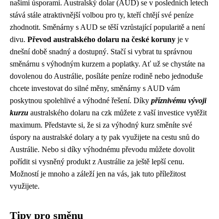
našimi úsporami. Australský dolar (AUD) se v posledních letech
stává stále atraktivnější volbou pro ty, kteří chtějí své peníze
zhodnotit. Směnárny s AUD se těší vzrůstající popularitě a není
divu.
Převod australského dolaru na české koruny
je v
dnešní době snadný a dostupný. Stačí si vybrat tu správnou
směnárnu s výhodným kurzem a poplatky. Ať už se chystáte na
dovolenou do Austrálie, posíláte peníze rodině nebo jednoduše
chcete investovat do silné měny, směnárny s AUD vám
poskytnou spolehlivé a výhodné řešení. Díky
příznivému vývoji
kurzu
australského dolaru na czk můžete z vaší investice vytěžit
maximum. Představte si, že si za výhodný kurz směníte své
úspory na australské dolary a ty pak využijete na cestu snů do
Austrálie. Nebo si díky výhodnému převodu můžete dovolit
pořídit si vysněný produkt z Austrálie za ještě lepší cenu.
Možností je mnoho a záleží jen na vás, jak tuto příležitost
využijete.
Tipy pro směnu