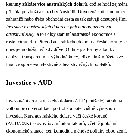
koruny získáte více australských dolarů
, což se hodí zejména
při nákupu zboží a služeb v Austrálii. Dovolená snů, studium v
zahraničí nebo třeba obchodní cesta se tak stávají dostupnějšími.
Investice v australských dolarech pak mohou generovat
atraktivní zisky
, a to i díky stabilní australské ekonomice a
rostoucímu trhu. Převod australského dolaru na české koruny je
dnes jednodušší než kdy dříve. Online platformy a banky
nabízejí transparentní a výhodné kurzy, díky nimž můžete své
finance spravovat efektivně a bez zbytečných poplatků.
Investice v AUD
Investování do australského dolaru (AUD) může být atraktivní
volbou pro diverzifikaci portfolia a potenciálně výnosnou
investici. Kurz australského dolaru vůči české koruně
(AUD/CZK) je ovlivňován řadou faktorů, včetně globální
ekonomické situace, cen komodit a měnové politiky obou zemí.