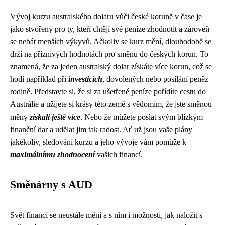
Vývoj kurzu australského dolaru vůči české koruně v čase je
jako stvořený pro ty, kteří chtějí své peníze zhodnotit a zároveň
se nebát menších výkyvů. Ačkoliv se kurz mění, dlouhodobě se
drží na příznivých hodnotách pro směnu do českých korun. To
znamená, že za jeden australský dolar získáte více korun, což se
hodí například při
investicích
, dovolených nebo posílání peněz
rodině. Představte si, že si za ušetřené peníze pořídíte cestu do
Austrálie a užijete si krásy této země s vědomím, že jste směnou
měny
získali ještě více
. Nebo že můžete poslat svým blízkým
finanční dar a udělat jim tak radost. Ať už jsou vaše plány
jakékoliv, sledování kurzu a jeho vývoje vám pomůže k
maximálnímu zhodnocení
vašich financí.
Směnárny s AUD
Svět financí se neustále mění a s ním i možnosti, jak naložit s