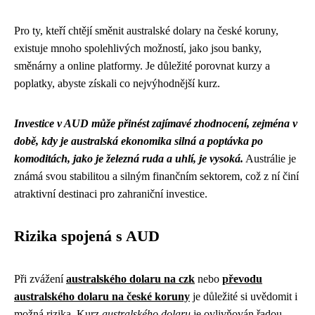
Pro ty, kteří chtějí směnit australské dolary na české koruny,
existuje mnoho spolehlivých možností, jako jsou banky,
směnárny a online platformy. Je důležité porovnat kurzy a
poplatky, abyste získali co nejvýhodnější kurz.
Investice v AUD může přinést zajímavé zhodnocení, zejména v
době, kdy je australská ekonomika silná a poptávka po
komoditách, jako je železná ruda a uhlí, je vysoká.
Austrálie je
známá svou stabilitou a silným finančním sektorem, což z ní činí
atraktivní destinaci pro zahraniční investice.
Rizika spojená s AUD
Při zvážení
australského dolaru na czk
nebo
převodu
australského dolaru na české koruny
je důležité si uvědomit i
možná rizika. Kurz
australského dolaru
je ovlivňován řadou