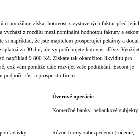
elům umožňuje získat hotovost z vystavených faktur před jejic
 vychází z rozdílu mezi nominální hodnotou faktury a eskon
te si například, že jste majitelem prosperující pekárny a dodali
splatná za 30 dní, ale vy potřebujete hotovost dříve. Využije
tí například 9 800 Kč. Získáte tak okamžitou likviditu pro
ě, což vám pomůže dále rozvíjet vaše podnikání. Escont je
 podpořit růst a prosperitu firem.
Úverové operácie
Komerčné banky, nebankové subjekty
 pohľadávky
Rôzne formy zabezpečenia (ručenie,