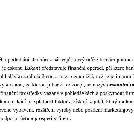
ždého podnikání. Jedním z nástrojů, který může firmám pomoci
, je eskont.
Eskont
představuje finanční operaci, při které ba
pohledávku za dlužníkem, a to za cenu nižší, než je její nomin
y a cenou, za kterou ji banka odkoupí, se nazývá
eskontní ú
 finanční prostředky vázané v pohledávkách a poskytnout fi
nou čekání na splatnost faktur a získají kapitál, který mohou
ového vybavení, rozšíření výroby nebo posílení marketingový
 podporu růstu a prosperity firem.