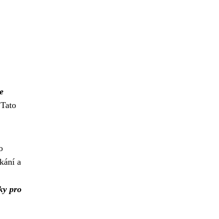
e
Tato
o
kání a
ky pro