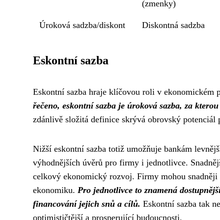
(zmenky)
Úroková sadzba/diskont
Diskontná sadzba
Eskontní sazba
Eskontní sazba hraje klíčovou roli v ekonomickém p
řečeno, eskontní sazba je úroková sazba, za ktero
zdánlivě složitá definice skrývá obrovský potenciál p
Nižší eskontní sazba totiž umožňuje bankám levnějš
výhodnějších úvěrů pro firmy i jednotlivce. Snadněj
celkový ekonomický rozvoj. Firmy mohou snadněji e
ekonomiku.
Pro jednotlivce to znamená dostupnější
financování jejich snů a cílů.
Eskontní sazba tak ne
optimističtější a prosperující budoucnosti.