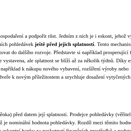
hospodaření a podpořit růst. Jedním z nich je i eskont, jehož
ních pohledávek
ještě před jejich splatností
. Tento mechani
ovat do dalšího rozvoje. Představte si například prosperující 
 vystavena, ale splatnost se blíží až za několik týdnů. Díky 
e například k nákupu nového vybavení, rozšíření výroby nebo
 dveře k novým příležitostem a urychluje dosažení vytyčených 
ka) před datem její splatnosti. Prodejce pohledávky (věřitel
ež je nominální hodnota pohledávky. Rozdíl mezi těmito hodn
o eskontní banku za poskytnutí finančních prostředků a podst