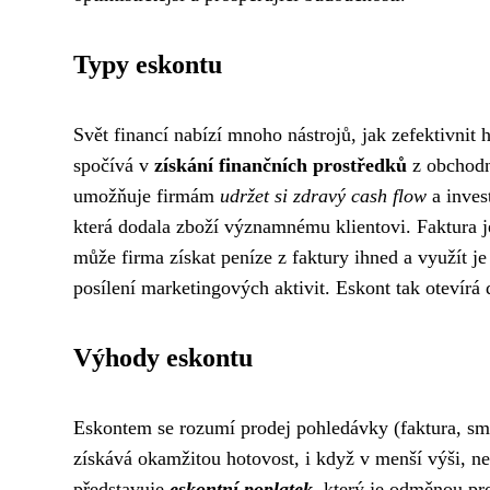
Typy eskontu
Svět financí nabízí mnoho nástrojů, jak zefektivnit 
spočívá v
získání finančních prostředků
z obchod
umožňuje firmám
udržet si zdravý cash flow
a invest
která dodala zboží významnému klientovi. Faktura je
může firma získat peníze z faktury ihned a využít j
posílení marketingových aktivit. Eskont tak otevírá
Výhody eskontu
Eskontem se rozumí prodej pohledávky (faktura, směn
získává okamžitou hotovost, i když v menší výši, n
představuje
eskontní poplatek
, který je odměnou pr