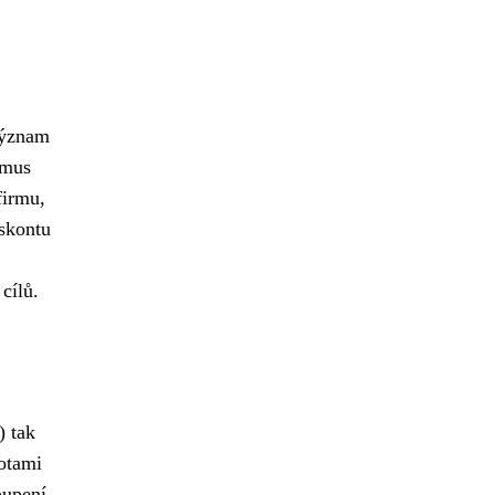
 význam
smus
firmu,
eskontu
cílů.
) tak
otami
oupení