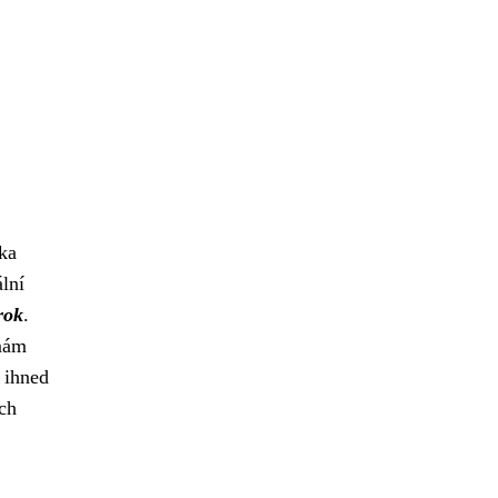
nka
ální
rok
.
rmám
 ihned
ch