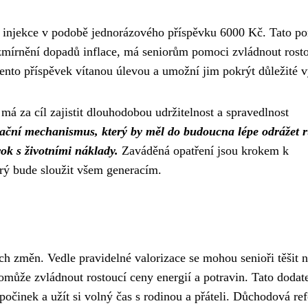
í injekce v podobě jednorázového příspěvku 6000 Kč. Tato p
zmírnění dopadů inflace, má seniorům pomoci zvládnout rost
ento příspěvek vítanou úlevou a umožní jim pokrýt důležité v
má za cíl zajistit dlouhodobou udržitelnost a spravedlnost
zační mechanismus, který by měl do budoucna lépe odrážet r
rok s životními náklady.
Zaváděná opatření jsou krokem k
ý bude sloužit všem generacím.
ch změn. Vedle pravidelné valorizace se mohou senioři těšit 
omůže zvládnout rostoucí ceny energií a potravin. Tato dodat
počinek a užít si volný čas s rodinou a přáteli. Důchodová re