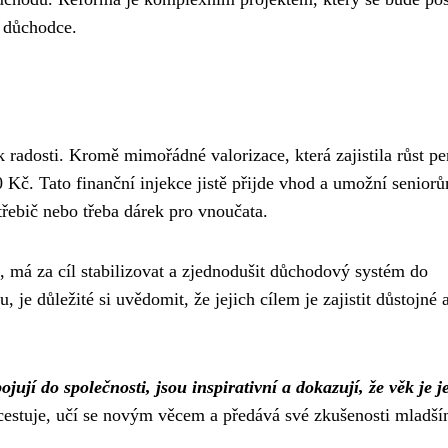
 důchodce.
adosti. Kromě mimořádné valorizace, která zajistila růst pen
 Kč. Tato finanční injekce jistě přijde vhod a umožní senior
třebič nebo třeba dárek pro vnoučata.
, má za cíl stabilizovat a zjednodušit důchodový systém do
je důležité si uvědomit, že jejich cílem je zajistit důstojné 
ojují do společnosti, jsou inspirativní a dokazují, že věk je j
cestuje, učí se novým věcem a předává své zkušenosti mladš