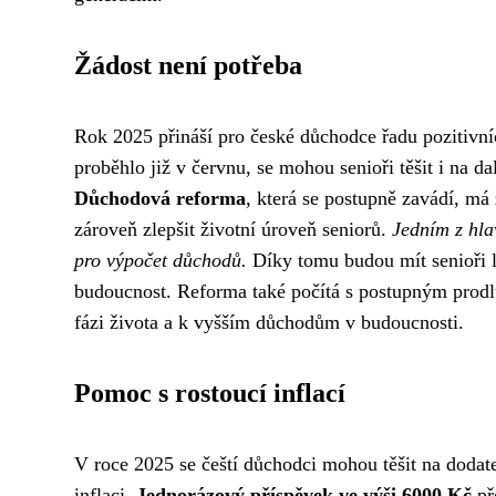
Žádost není potřeba
Rok 2025 přináší pro české důchodce řadu pozitivn
proběhlo již v červnu, se mohou senioři těšit i na dal
Důchodová reforma
, která se postupně zavádí, má
zároveň zlepšit životní úroveň seniorů.
Jedním z hla
pro výpočet důchodů.
Díky tomu budou mít senioři l
budoucnost. Reforma také počítá s postupným prod
fázi života a k vyšším důchodům v budoucnosti.
Pomoc s rostoucí inflací
V roce 2025 se čeští důchodci mohou těšit na dodat
inflaci.
Jednorázový příspěvek ve výši 6000 Kč
př