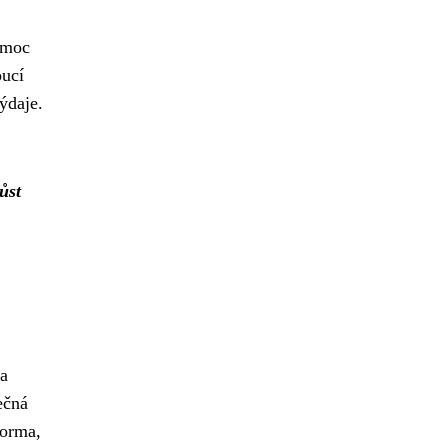
omoc
oucí
ýdaje.
ůst
na
ečná
forma,