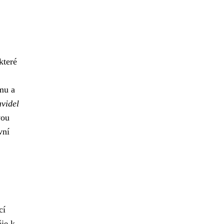
které
ému a
avidel
vou
vní
cí
ěje k