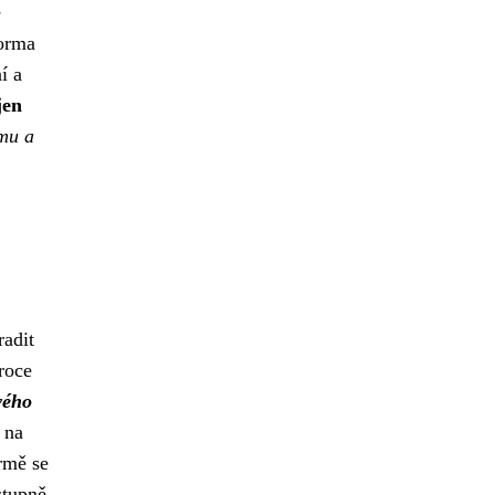
e
forma
í a
jen
mu a
radit
roce
vého
 na
rmě se
stupně