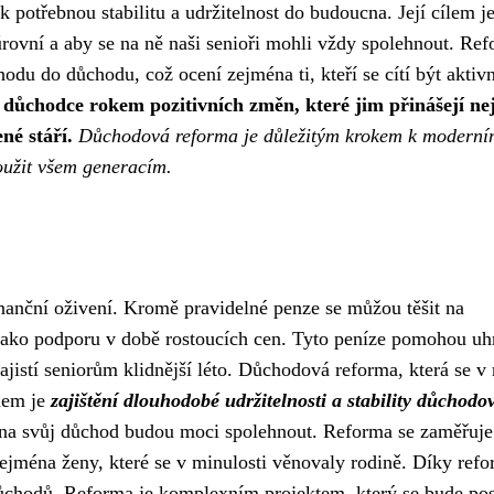
k potřebnou stabilitu a udržitelnost do budoucna. Její cílem j
 úrovní a aby se na ně naši senioři mohli vždy spolehnout. Re
hodu do důchodu, což ocení zejména ti, kteří se cítí být aktivn
 důchodce rokem pozitivních změn, které jim přinášejí ne
né stáří.
Důchodová reforma je důležitým krokem k moderní
oužit všem generacím.
nanční oživení. Kromě pravidelné penze se můžou těšit na
jako podporu v době rostoucích cen. Tyto peníze pomohou uh
ajistí seniorům klidnější léto. Důchodová reforma, která se v 
ílem je
zajištění dlouhodobé udržitelnosti a stability důchodo
se na svůj důchod budou moci spolehnout. Reforma se zaměřuje
zejména ženy, které se v minulosti věnovaly rodině. Díky refo
 důchodů. Reforma je komplexním projektem, který se bude po