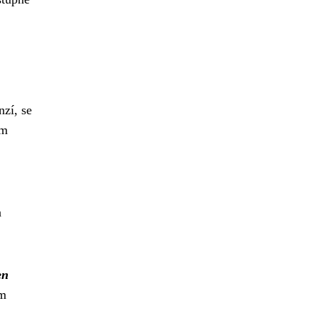
zí, se
ům
a
en
ím