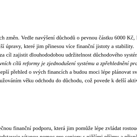
ích změn. Vedle navýšení důchodů o pevnou částku 6000 Kč, 
ší úpravy, které jim přinesou více finanční jistoty a stability.
 za cíl zajistit dlouhododobou udržitelnost důchodového syst
vních cílů reformy je zjednodušení systému a zpřehlednění pr
epší přehled o svých financích a budou moci lépe plánovat s
lužováním věku odchodu do důchodu, což povede k delší akti
ečnou finanční podporu, která jim pomůže lépe zvládat rostou
edstavuje vítanou pomoc pro seniory s nižšími příjmy a přisp