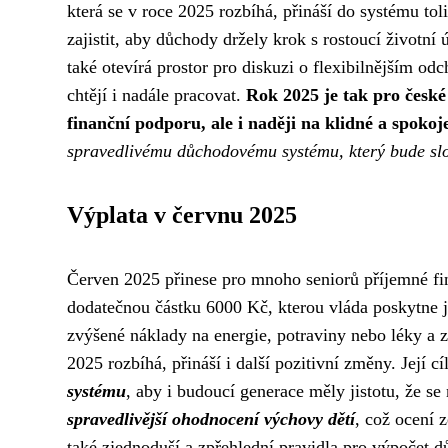
která se v roce 2025 rozbíhá, přináší do systému toli
zajistit, aby důchody držely krok s rostoucí životní
také otevírá prostor pro diskuzi o flexibilnějším odc
chtějí i nadále pracovat.
Rok 2025 je tak pro české
finanční podporu, ale i naději na klidné a spokoje
spravedlivému důchodovému systému, který bude sl
Výplata v červnu 2025
Červen 2025 přinese pro mnoho seniorů příjemné fi
dodatečnou částku 6000 Kč, kterou vláda poskytne 
zvýšené náklady na energie, potraviny nebo léky a z
2025 rozbíhá, přináší i další pozitivní změny. Její c
systému
, aby i budoucí generace měly jistotu, že 
spravedlivější ohodnocení výchovy dětí
, což ocení 
také zjednoduší a zpřehlední pravidla pro výpočet