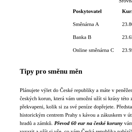
Srovn
Poskytovatel
Kur
Směnárna A
23.8
Banka B
23.6
Online směnárna C
23.9
Tipy pro směnu měn
Plánujete výlet do České republiky a máte v peněže
českých korun, která vám umožní užít si krásy této 
překvapeni, kolik si za své peníze dopřejete. Předsta
historickým centrem Prahy s kávou a zákuskem v út
hradů a zámků.
Převod 60 eur na české koruny
vám 
vyrazit a užít si vše, co vám Česká republika nabízí!