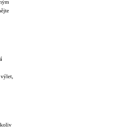
bným
ějte
í
výlet,
čkoliv