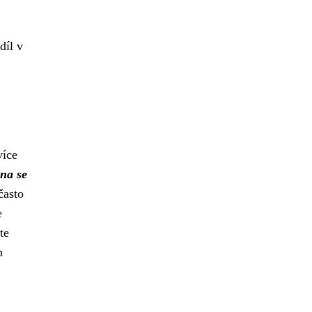
díl v
více
na se
často
e
te
n