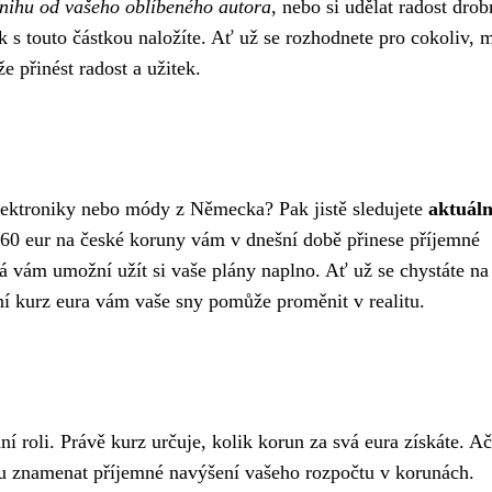
knihu od vašeho oblíbeného autora
, nebo si udělat radost dro
k s touto částkou naložíte. Ať už se rozhodnete pro cokoliv, m
e přinést radost a užitek.
elektroniky nebo módy z Německa? Pak jistě sledujete
aktuáln
60 eur na české koruny vám v dnešní době přinese příjemné
rá vám umožní užít si vaše plány naplno. Ať už se chystáte na 
ní kurz eura vám vaše sny pomůže proměnit v realitu.
í roli. Právě kurz určuje, kolik korun za svá eura získáte. A
znamenat příjemné navýšení vašeho rozpočtu v korunách.