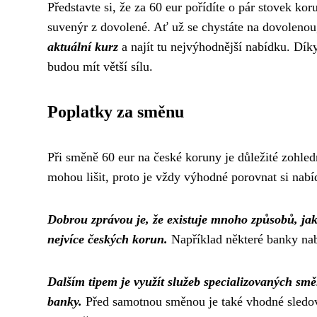
Představte si, že za 60 eur pořídíte o pár stovek ko
suvenýr z dovolené. Ať už se chystáte na dovolenou
aktuální kurz
a najít tu nejvýhodnější nabídku. Dí
budou mít větší sílu.
Poplatky za směnu
Při směně 60 eur na české koruny je důležité zohled
mohou lišit, proto je vždy výhodné porovnat si nabí
Dobrou zprávou je, že existuje mnoho způsobů, jak
nejvíce českých korun.
Například některé banky nab
Dalším tipem je využít služeb specializovaných sm
banky.
Před samotnou směnou je také vhodné sledova