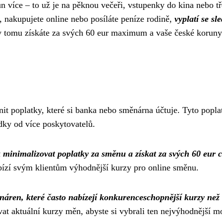
run více – to už je na pěknou večeři, vstupenky do kina nebo t
, nakupujete online nebo posíláte peníze rodině,
vyplatí se sl
ky tomu získáte za svých 60 eur maximum a vaše české koruny
nit poplatky, které si banka nebo směnárna účtuje. Tyto popla
dky od více poskytovatelů.
 minimalizovat poplatky za směnu a získat za svých 60 eur 
ízí svým klientům výhodnější kurzy pro online směnu.
ěnáren, které často nabízejí konkurenceschopnější kurzy než
t aktuální kurzy měn, abyste si vybrali ten nejvýhodnější 