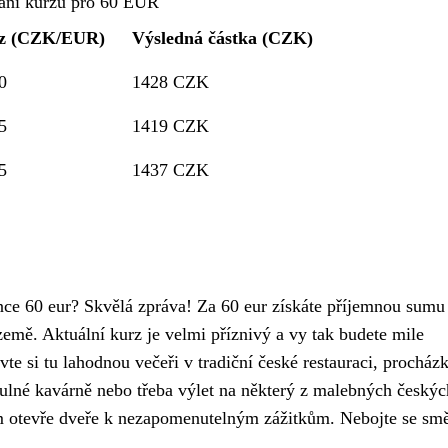
ání kurzů pro 60 EUR
z (CZK/EUR)
Výsledná částka (CZK)
0
1428 CZK
5
1419 CZK
5
1437 CZK
nce 60 eur? Skvělá zpráva! Za 60 eur získáte příjemnou sumu
země. Aktuální kurz je velmi příznivý a vy tak budete mile
vte si tu lahodnou večeři v tradiční české restauraci, procház
ulné kavárně nebo třeba výlet na některý z malebných českýc
otevře dveře k nezapomenutelným zážitkům. Nebojte se smě