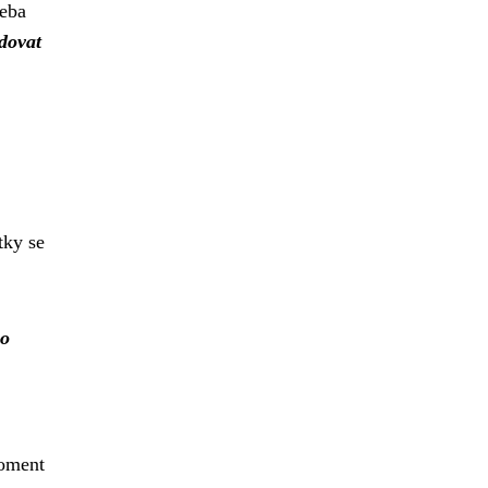
řeba
edovat
tky se
co
moment