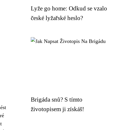
Lyže go home: Odkud se vzalo
české lyžařské heslo?
Brigáda snů? S tímto
ést
životopisem ji získáš!
ré
t