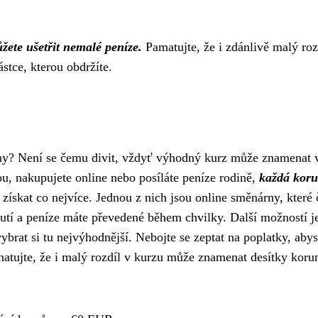
ete ušetřit nemalé peníze.
Pamatujte, že i zdánlivě malý roz
tce, kterou obdržíte.
runy? Není se čemu divit, vždyť výhodný kurz může znamenat 
u, nakupujete online nebo posíláte peníze rodině,
každá koru
 získat co nejvíce. Jednou z nich jsou online směnárny, které 
nutí a peníze máte převedené během chvilky. Další možností j
rat si tu nejvýhodnější. Nebojte se zeptat na poplatky, abys
amatujte, že i malý rozdíl v kurzu může znamenat desítky koru