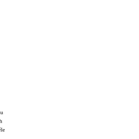
ku
h
le