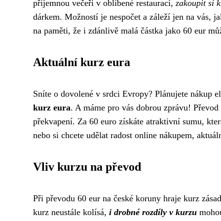
příjemnou večeři v oblíbené restauraci,
zakoupit si 
dárkem. Možností je nespočet a záleží jen na vás, ja
na paměti, že i zdánlivě malá částka jako 60 eur můž
Aktuální kurz eura
Sníte o dovolené v srdci Evropy? Plánujete nákup 
kurz eura
. A máme pro vás dobrou zprávu! Převod 
překvapení. Za 60 euro získáte atraktivní sumu, kte
nebo si chcete udělat radost online nákupem, aktuál
Vliv kurzu na převod
Při převodu 60 eur na české koruny hraje kurz zásadn
kurz neustále kolísá,
i drobné rozdíly v kurzu
mohou 