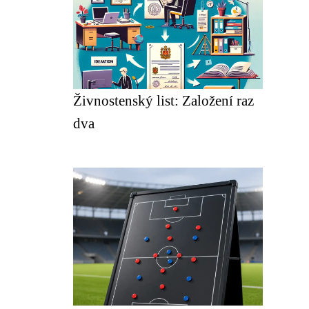
Živnostenský list: Založení raz
dva