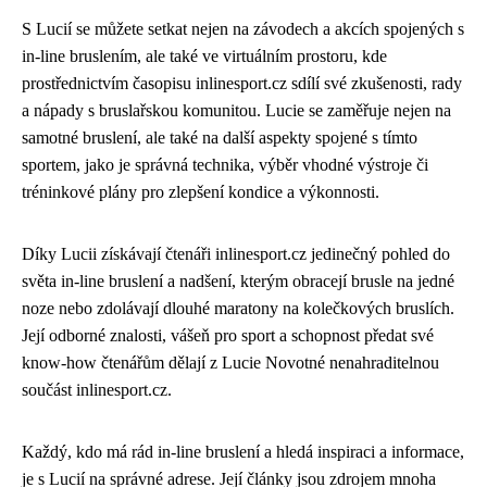
S Lucií se můžete setkat nejen na závodech a akcích spojených s
in-line bruslením, ale také ve virtuálním prostoru, kde
prostřednictvím časopisu inlinesport.cz sdílí své zkušenosti, rady
a nápady s bruslařskou komunitou. Lucie se zaměřuje nejen na
samotné bruslení, ale také na další aspekty spojené s tímto
sportem, jako je správná technika, výběr vhodné výstroje či
tréninkové plány pro zlepšení kondice a výkonnosti.
Díky Lucii získávají čtenáři inlinesport.cz jedinečný pohled do
světa in-line bruslení a nadšení, kterým obracejí brusle na jedné
noze nebo zdolávají dlouhé maratony na kolečkových bruslích.
Její odborné znalosti, vášeň pro sport a schopnost předat své
know-how čtenářům dělají z Lucie Novotné nenahraditelnou
součást inlinesport.cz.
Každý, kdo má rád in-line bruslení a hledá inspiraci a informace,
je s Lucií na správné adrese. Její články jsou zdrojem mnoha