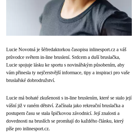
Lucie Novotná je šéfredaktorkou časopisu inlinesport.cz a váš
průvodce světem in-line bruslení. Srdcem a duší bruslačka,
Lucie spojuje lásku ke sportu s novinářským působením, aby
vám přinesla ty nejčerstvější informace, tipy a inspiraci pro vaše
bruslařské dobrodružství.
Lucie má bohaté zkušenosti s in-line bruslením, které se stalo její
vášní již v raném dětství. Začínala jako rekreační bruslačka a
postupem času se stala špičkovou závodnicí. Její znalosti a
dovednosti na bruslích se promítají do každého článku, který
píše pro inlinesport.cz.