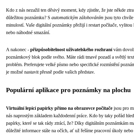
Kdo z nás nezažil ten děsivý moment, kdy zjistíte, že jste někde ztrat
důležitou poznámku? S
automatickým zálohováním
jsou tyto chvíle
minulostí. Vaše digitální poznámky přežijí i restart počítače, vylitou
nebo náhodné smazání.
A nakonec -
přizpůsobitelnost uživatelského rozhraní
vám dovolí 
poznámkový blok podle svého. Máte rádi tmavé pozadí a světlý tex
problém. Preferujete velké písmo nebo specifické rozmístění pozn
je možné nastavit přesně podle vašich představ.
Populární aplikace pro poznámky na plochu
Virtuální lepící papírky přímo na obrazovce počítače
jsou pro m
nás naprostým základem každodenní práce. Kdo by taky pořád hled
papírky, které se tak rády ztrácí, že? Díky digitálním poznámkám 
důležité informace stále na očích, ať už řešíme pracovní úkoly nebo 