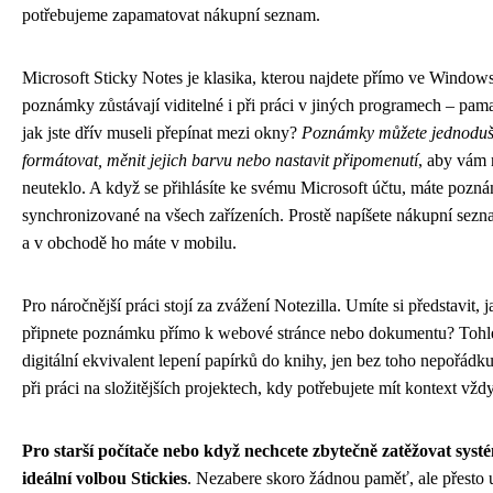
potřebujeme zapamatovat nákupní seznam.
Microsoft Sticky Notes je klasika, kterou najdete přímo ve Window
poznámky zůstávají viditelné i při práci v jiných programech – pamat
jak jste dřív museli přepínat mezi okny?
Poznámky můžete jednodu
formátovat, měnit jejich barvu nebo nastavit připomenutí
, aby vám 
neuteklo. A když se přihlásíte ke svému Microsoft účtu, máte pozn
synchronizované na všech zařízeních. Prostě napíšete nákupní sez
a v obchodě ho máte v mobilu.
Pro náročnější práci stojí za zvážení Notezilla. Umíte si představit, j
připnete poznámku přímo k webové stránce nebo dokumentu? Tohle
digitální ekvivalent lepení papírků do knihy, jen bez toho nepořádk
při práci na složitějších projektech, kdy potřebujete mít kontext vžd
Pro starší počítače nebo když nechcete zbytečně zatěžovat systé
ideální volbou Stickies
. Nezabere skoro žádnou paměť, ale přesto 