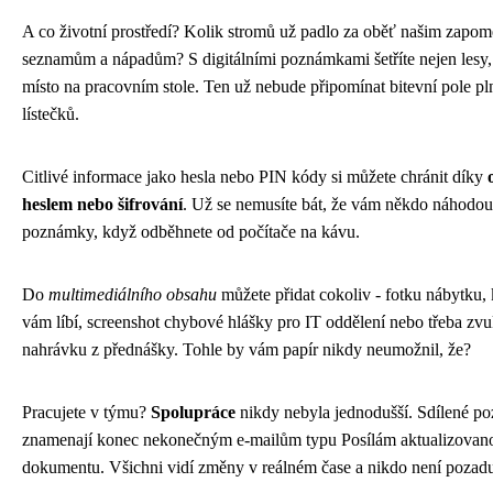
A co životní prostředí? Kolik stromů už padlo za oběť našim zapo
seznamům a nápadům? S digitálními poznámkami šetříte nejen lesy, 
místo na pracovním stole. Ten už nebude připomínat bitevní pole pl
lístečků.
Citlivé informace jako hesla nebo PIN kódy si můžete chránit díky
heslem nebo šifrování
. Už se nemusíte bát, že vám někdo náhodou
poznámky, když odběhnete od počítače na kávu.
Do
multimediálního obsahu
můžete přidat cokoliv - fotku nábytku, 
vám líbí, screenshot chybové hlášky pro IT oddělení nebo třeba zv
nahrávku z přednášky. Tohle by vám papír nikdy neumožnil, že?
Pracujete v týmu?
Spolupráce
nikdy nebyla jednodušší. Sdílené p
znamenají konec nekonečným e-mailům typu Posílám aktualizovano
dokumentu. Všichni vidí změny v reálném čase a nikdo není pozad