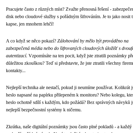
Pracujete často z různých míst? Zvažte přenosná řešení - zabezpe
disk nebo cloudové služby s pořádným šifrováním. Je to jako nosit t
kapse, jen mnohem lehčí!
A co když se něco pokazí?
Zálohování by mělo být prováděno na
zabezpečená média nebo do šifrovaných cloudových úložišť s dvouf
autentizací.
Vzpomínáte na ten pocit, když jste ztratili poznámky př
důležitou zkouškou? Teď si představte, že jste ztratili všechny firem
kontakty...
Nejlepší technika ale nestačí, pokud ji neumíme používat. Kolikrát js
heslo napsané na papírku přilepeném k monitoru? Nebo kolegu, kte
heslo ochotně sdílí s každým, kdo požádá? Bez správných návyků j
nejlepší bezpečnostní systémy k ničemu.
Zkrátka, naše digitální poznámky jsou často plné pokladů - a každý 