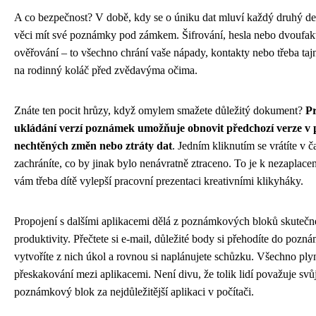
A co bezpečnost? V době, kdy se o úniku dat mluví každý druhý de
věci mít své poznámky pod zámkem. Šifrování, hesla nebo dvoufak
ověřování – to všechno chrání vaše nápady, kontakty nebo třeba taj
na rodinný koláč před zvědavýma očima.
Znáte ten pocit hrůzy, když omylem smažete důležitý dokument?
Pr
ukládání verzí poznámek umožňuje obnovit předchozí verze v 
nechtěných změn nebo ztráty dat
. Jedním kliknutím se vrátíte v č
zachráníte, co by jinak bylo nenávratně ztraceno. To je k nezaplace
vám třeba dítě vylepší pracovní prezentaci kreativními klikyháky.
Propojení s dalšími aplikacemi dělá z poznámkových bloků skutečn
produktivity. Přečtete si e-mail, důležité body si přehodíte do pozn
vytvoříte z nich úkol a rovnou si naplánujete schůzku. Všechno ply
přeskakování mezi aplikacemi. Není divu, že tolik lidí považuje svů
poznámkový blok za nejdůležitější aplikaci v počítači.