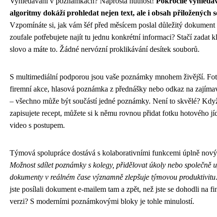
Vyhledávání v poznámkách? Naprostá nutnost!
Pokročilé vyhledá
algoritmy dokáží prohledat nejen text, ale i obsah přiložených
Vzpomínáte si, jak vám šéf před měsícem poslal důležitý dokument 
zoufale potřebujete najít tu jednu konkrétní informaci? Stačí zadat k
slovo a máte to. Žádné nervózní proklikávání desítek souborů.
S multimediální podporou jsou vaše poznámky mnohem živější. Fot
firemní akce, hlasová poznámka z přednášky nebo odkaz na zajíma
– všechno může být součástí jedné poznámky. Není to skvělé? Když
zapisujete recept, můžete si k němu rovnou přidat fotku hotového jí
video s postupem.
Týmová spolupráce dostává s kolaborativními funkcemi úplně nový
Možnost sdílet poznámky s kolegy, přidělovat úkoly nebo společně 
dokumenty v reálném čase významně zlepšuje týmovou produktivitu
jste posílali dokument e-mailem tam a zpět, než jste se dohodli na fi
verzi? S moderními poznámkovými bloky je tohle minulostí.