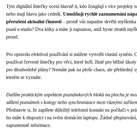
Tyto digitální lístečky ocení hlavně ti, kdo žonglují s více projekty
nebo mají hlavu jako cedník.
Umožňují rychlé zaznamenání náp
přerušení aktuální činnosti
– prostě vás napadne skvělá myšlenk
psaní e-mailu? Dva kliky a máte ji zapsanou, aniž byste ztratili my
proud.
Pro opravdu efektivní používání si můžete vytvořit vlastní systém. 
používat červené lístečky pro věci, které hoří, žluté pro běžné úkoly
pro dlouhodobé plány? Nemáte pak na ploše chaos, ale přehledný s
kterém se vyznáte.
Dalším praktickým aspektem poznámkových bloků na plochu je mo
sdílení poznámek s kolegy nebo synchronizace mezi různými zařízen
Představte si, že zapíšete důležitý telefonní kontakt na počítači v prá
ho máte k dispozici i na svém domácím laptopu. Žádné přepisování
zapomenuté informace.