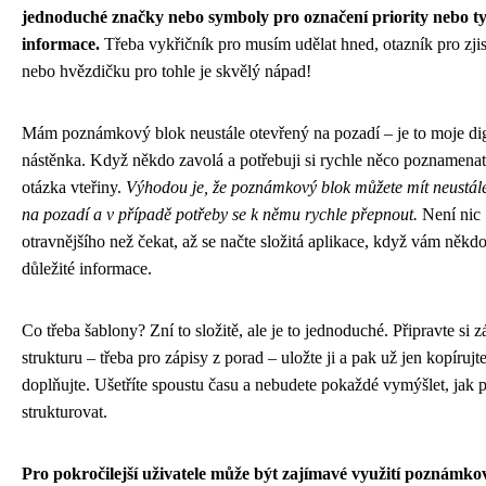
jednoduché značky nebo symboly pro označení priority nebo t
informace.
Třeba vykřičník pro musím udělat hned, otazník pro zjist
nebo hvězdičku pro tohle je skvělý nápad!
Mám poznámkový blok neustále otevřený na pozadí – je to moje dig
nástěnka. Když někdo zavolá a potřebuji si rychle něco poznamenat,
otázka vteřiny.
Výhodou je, že poznámkový blok můžete mít neustál
na pozadí a v případě potřeby se k němu rychle přepnout.
Není nic
otravnějšího než čekat, až se načte složitá aplikace, když vám někdo
důležité informace.
Co třeba šablony? Zní to složitě, ale je to jednoduché. Připravte si z
strukturu – třeba pro zápisy z porad – uložte ji a pak už jen kopírujte
doplňujte. Ušetříte spoustu času a nebudete pokaždé vymýšlet, jak
strukturovat.
Pro pokročilejší uživatele může být zajímavé využití poznámko