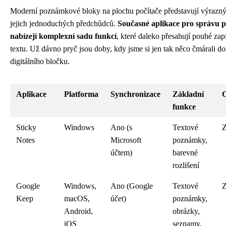
Moderní poznámkové bloky na plochu počítače představují výrazn
jejich jednoduchých předchůdců.
Současné aplikace pro správu
nabízejí komplexní sadu funkcí
, které daleko přesahují pouhé zap
textu. Už dávno pryč jsou doby, kdy jsme si jen tak něco čmárali do
digitálního bločku.
Aplikace
Platforma
Synchronizace
Základní
funkce
Sticky
Windows
Ano (s
Textové
Notes
Microsoft
poznámky,
účtem)
barevné
rozlišení
Google
Windows,
Ano (Google
Textové
Keep
macOS,
účet)
poznámky,
Android,
obrázky,
iOS
seznamy,