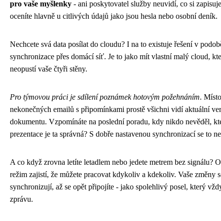
pro vaše myšlenky
- ani poskytovatel služby neuvidí, co si zapisuje
oceníte hlavně u citlivých údajů jako jsou hesla nebo osobní deník.
Nechcete svá data posílat do cloudu? I na to existuje řešení v podob
synchronizace přes domácí síť. Je to jako mít vlastní malý cloud, kt
neopustí vaše čtyři stěny.
Pro týmovou práci je sdílení poznámek hotovým požehnáním
. Míst
nekonečných emailů s připomínkami prostě všichni vidí aktuální ver
dokumentu. Vzpomínáte na poslední poradu, kdy nikdo nevěděl, kt
prezentace je ta správná? S dobře nastavenou synchronizací se to ne
A co když zrovna letíte letadlem nebo jedete metrem bez signálu? O
režim zajistí, že můžete pracovat kdykoliv a kdekoliv. Vaše změny s
synchronizují, až se opět připojíte - jako spolehlivý posel, který vžd
zprávu.