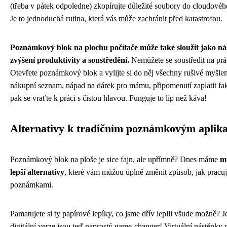
(třeba v pátek odpoledne) zkopírujte důležité soubory do cloudového
Je to jednoduchá rutina, která vás může zachránit před katastrofou.
Poznámkový blok na plochu počítače může také sloužit jako ná
zvýšení produktivity a soustředění.
Nemůžete se soustředit na prá
Otevřete poznámkový blok a vylijte si do něj všechny rušivé myšle
nákupní seznam, nápad na dárek pro mámu, připomenutí zaplatit fak
pak se vraťte k práci s čistou hlavou. Funguje to líp než káva!
Alternativy k tradičním poznámkovým aplik
Poznámkový blok na ploše je sice fajn, ale upřímně? Dnes máme
m
lepší alternativy
, které vám můžou úplně změnit způsob, jak pracuj
poznámkami.
Pamatujete si ty papírové lepíky, co jsme dřív lepili všude možně? J
digitální verze jsou teď naprostý game-changer! Virtuální nástěnky 