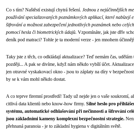
Co s tím? Naštěstí existují chytrá řešení.
Jednou z nejúčinnějších me
používání specializovaných poznámkových aplikací, které nabízejí 
šifrování a možnost zabezpečení jednotlivých poznámek nebo celých
pomocí hesla či biometrických údajů.
Vzpomínáte, jak jste dřív sch
deník pod matraci? Tohle je ta moderní verze - jen mnohem účinnějš
Taky jste z těch, co odkládají aktualizace? Teď nemám čas, udělám 
později... A pak se divíme, když nám někdo vybílí účet. Aktualizac
jen otravné vyskakovací okno - jsou to záplaty na díry v bezpečnost
by se k vám mohl někdo dostat.
A co teprve firemní prostředí! Tady už nejde jen o vaše soukromí, al
citlivá data klientů nebo know-how firmy.
Silné heslo pro přihláše
systému, automatické odhlašování při nečinnosti a šifrování cel
jsou základními kameny komplexní bezpečnostní strategie.
Není
přehnaná paranoia - je to základní hygiena v digitálním světě.