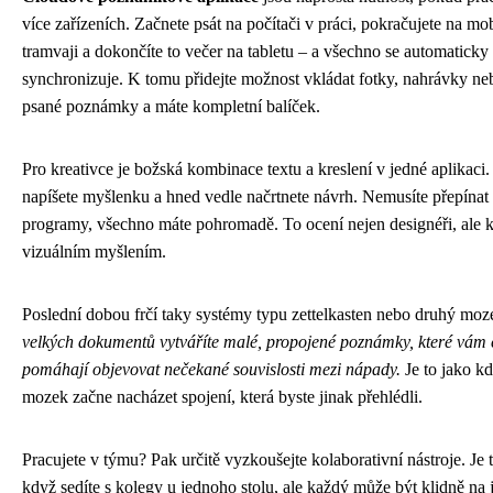
více zařízeních. Začnete psát na počítači v práci, pokračujete na mo
tramvaji a dokončíte to večer na tabletu – a všechno se automaticky
synchronizuje. K tomu přidejte možnost vkládat fotky, nahrávky ne
psané poznámky a máte kompletní balíček.
Pro kreativce je božská kombinace textu a kreslení v jedné aplikaci.
napíšete myšlenku a hned vedle načrtnete návrh. Nemusíte přepínat
programy, všechno máte pohromadě. To ocení nejen designéři, ale k
vizuálním myšlením.
Poslední dobou frčí taky systémy typu zettelkasten nebo druhý mo
velkých dokumentů vytváříte malé, propojené poznámky, které vám
pomáhají objevovat nečekané souvislosti mezi nápady.
Je to jako k
mozek začne nacházet spojení, která byste jinak přehlédli.
Pracujete v týmu? Pak určitě vyzkoušejte kolaborativní nástroje. Je 
když sedíte s kolegy u jednoho stolu, ale každý může být klidně na