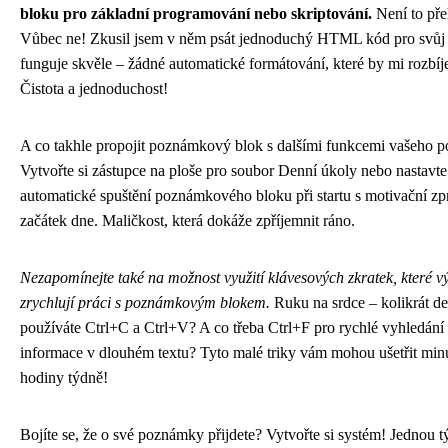
bloku pro základní programování nebo skriptování.
Není to př
Vůbec ne! Zkusil jsem v něm psát jednoduchý HTML kód pro svůj 
funguje skvěle – žádné automatické formátování, které by mi rozbíj
Čistota a jednoduchost!
A co takhle propojit poznámkový blok s dalšími funkcemi vašeho p
Vytvořte si zástupce na ploše pro soubor Denní úkoly nebo nastavte
automatické spuštění poznámkového bloku při startu s motivační zp
začátek dne. Maličkost, která dokáže zpříjemnit ráno.
Nezapomínejte také na možnost využití klávesových zkratek, které v
zrychlují práci s poznámkovým blokem.
Ruku na srdce – kolikrát d
používáte Ctrl+C a Ctrl+V? A co třeba Ctrl+F pro rychlé vyhledání
informace v dlouhém textu? Tyto malé triky vám mohou ušetřit min
hodiny týdně!
Bojíte se, že o své poznámky přijdete? Vytvořte si systém! Jednou 