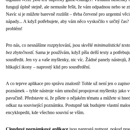
fungují úplně stejně, ale nemusíte řešit, že vám odpadnou nebo se ztr
Navíc si je můžete barevně rozlišit – třeba červené pro urgentní věci
nápady... A když potřebujete, aby vám něco vyskočilo v určitý čas
problém!
Pro nás, co nesnášíme rozptylování, jsou skvělé
minimalistické text
bez zbytečností
. Sama je používám, když píšu delší texty a potřebuj
soustředit. Jen vy a vaše myšlenky, nic víc. Žádné panely nástrojů, 
blikající ikony – naprostý klid pro soustředění.
A co teprve aplikace pro správu znalostí! Tohle už není jen o zapiso
poznámek – tyhle nástroje vám umožní propojovat myšlenky jako v
pavučině. Představte si, že píšete o nějakém tématu a můžete si hned
odkaz na související poznámku. Postupně tak budujete vlastní malo
encyklopedii, kde všechno souvisí se vším.
Cloudové poznámkové aplikace
jsou naprostá nutnost, pokud pra