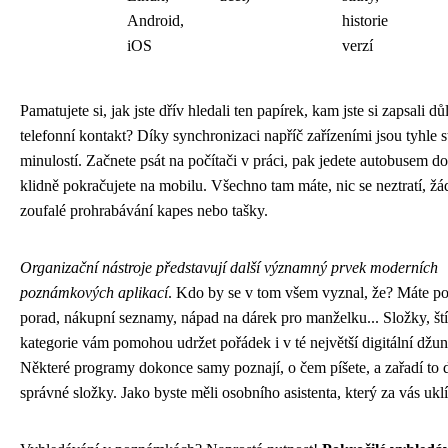
Android,
historie
iOS
verzí
Pamatujete si, jak jste dřív hledali ten papírek, kam jste si zapsali dů
telefonní kontakt? Díky synchronizaci napříč zařízeními jsou tyhle st
minulostí. Začnete psát na počítači v práci, pak jedete autobusem d
klidně pokračujete na mobilu. Všechno tam máte, nic se neztratí, žá
zoufalé prohrabávání kapes nebo tašky.
Organizační nástroje představují další významný prvek moderních
poznámkových aplikací
. Kdo by se v tom všem vyznal, že? Máte 
porad, nákupní seznamy, nápad na dárek pro manželku... Složky, ští
kategorie vám pomohou udržet pořádek i v té největší digitální džun
Některé programy dokonce samy poznají, o čem píšete, a zařadí to 
správné složky. Jako byste měli osobního asistenta, který za vás uklí