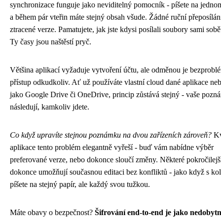
synchronizace funguje jako neviditelný pomocník - píšete na jednom
a během pár vteřin máte stejný obsah všude. Žádné ruční přeposílán
ztracené verze. Pamatujete, jak jste kdysi posílali soubory sami so
Ty časy jsou naštěstí pryč.
Většina aplikací vyžaduje vytvoření účtu, ale odměnou je bezprob
přístup odkudkoliv. Ať už používáte vlastní cloud dané aplikace ne
jako Google Drive či OneDrive, princip zůstává stejný - vaše pozn
následují, kamkoliv jdete.
Co když upravíte stejnou poznámku na dvou zařízeních zároveň?
Kv
aplikace tento problém elegantně vyřeší - buď vám nabídne výběr
preferované verze, nebo dokonce sloučí změny. Některé pokročilejší
dokonce umožňují současnou editaci bez konfliktů - jako když s ko
píšete na stejný papír, ale každý svou tužkou.
Máte obavy o bezpečnost?
Šifrování end-to-end je jako nedobytn