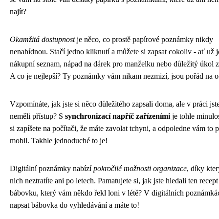
najít?
Okamžitá dostupnost
je něco, co prostě papírové poznámky nikdy
nenabídnou. Stačí jedno kliknutí a můžete si zapsat cokoliv - ať už 
nákupní seznam, nápad na dárek pro manželku nebo důležitý úkol z
A co je nejlepší? Ty poznámky vám nikam nezmizí, jsou pořád na o
Vzpomínáte, jak jste si něco důležitého zapsali doma, ale v práci js
neměli přístup? S
synchronizací napříč zařízeními
je tohle minulo
si zapíšete na počítači, že máte zavolat tchyni, a odpoledne vám to
mobil. Takhle jednoduché to je!
Digitální poznámky nabízí
pokročilé možnosti organizace
, díky kte
nich neztratíte ani po letech. Pamatujete si, jak jste hledali ten recept
bábovku, který vám někdo řekl loni v létě? V digitálních poznámkác
napsat bábovka do vyhledávání a máte to!