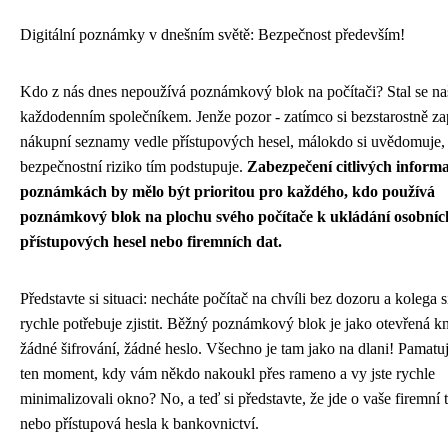
Digitální poznámky v dnešním světě: Bezpečnost především!
Kdo z nás dnes nepoužívá poznámkový blok na počítači? Stal se n
každodenním společníkem. Jenže pozor - zatímco si bezstarostně z
nákupní seznamy vedle přístupových hesel, málokdo si uvědomuje,
bezpečnostní riziko tím podstupuje.
Zabezpečení citlivých informa
poznámkách by mělo být prioritou pro každého, kdo používá
poznámkový blok na plochu svého počítače k ukládání osobníc
přístupových hesel nebo firemních dat.
Představte si situaci: necháte počítač na chvíli bez dozoru a kolega s
rychle potřebuje zjistit. Běžný poznámkový blok je jako otevřená kn
žádné šifrování, žádné heslo. Všechno je tam jako na dlani! Pamatuj
ten moment, kdy vám někdo nakoukl přes rameno a vy jste rychle
minimalizovali okno? No, a teď si představte, že jde o vaše firemní 
nebo přístupová hesla k bankovnictví.