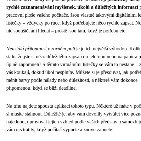
rychlé zaznamenávání myšlenek, úkolů a důležitých informací
p
pracovní ploše vašeho počítače. Jsou vlastně takovými digitálními l
lístečky – vždycky po ruce, když potřebujete něco rychle zapsat. N
nic spouštět ani hledat – prostě jsou tam, když je potřebujete.
Neustálá přítomnost v zorném poli
je jejich největší výhodou. Kolik
stalo, že jste si něco důležitého zapsali do telefonu nebo na papír a 
úplně zapomněli? S těmito virtuálními lístečky se vám to nestane – 
vás koukají, dokud úkol nesplníte. Můžete si je přesouvat, jak potře
měnit barvy podle nálady nebo důležitosti, a některé vám dokonce
připomenou, když se blíží deadline.
Na trhu najdete spoustu aplikací tohoto typu. Některé už máte v počí
si musíte stáhnout. Důležité je, aby vám dovolily vytvářet více po
najednou, upravovat jejich vzhled podle vašich představ a samozřej
vám neztratily, když počítač vypnete a znovu zapnete.