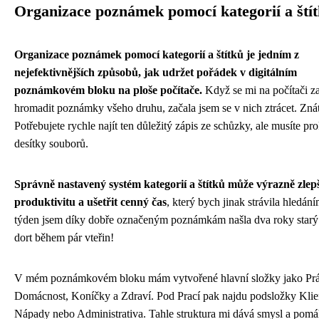
Organizace poznámek pomocí kategorií a ští
Organizace poznámek pomocí kategorií a štítků je jedním z
nejefektivnějších způsobů, jak udržet pořádek v digitálním
poznámkovém bloku na ploše počítače.
Když se mi na počítači z
hromadit poznámky všeho druhu, začala jsem se v nich ztrácet. Znát
Potřebujete rychle najít ten důležitý zápis ze schůzky, ale musíte pr
desítky souborů.
Správně nastavený systém kategorií a štítků může výrazně zlepš
produktivitu a ušetřit cenný čas
, který bych jinak strávila hledán
týden jsem díky dobře označeným poznámkám našla dva roky starý 
dort během pár vteřin!
V mém poznámkovém bloku mám vytvořené hlavní složky jako Prá
Domácnost, Koníčky a Zdraví. Pod Prací pak najdu podsložky Klien
Nápady nebo Administrativa. Tahle struktura mi dává smysl a pom