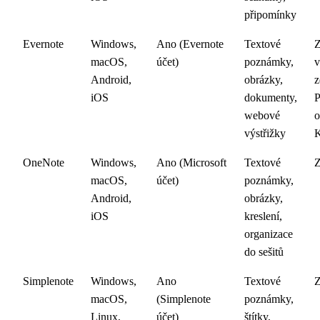
připomínky
Evernote
Windows,
Ano (Evernote
Textové
Z
macOS,
účet)
poznámky,
v
Android,
obrázky,
z
iOS
dokumenty,
webové
o
výstřižky
K
OneNote
Windows,
Ano (Microsoft
Textové
macOS,
účet)
poznámky,
Android,
obrázky,
iOS
kreslení,
organizace
do sešitů
Simplenote
Windows,
Ano
Textové
macOS,
(Simplenote
poznámky,
Linux,
účet)
štítky,