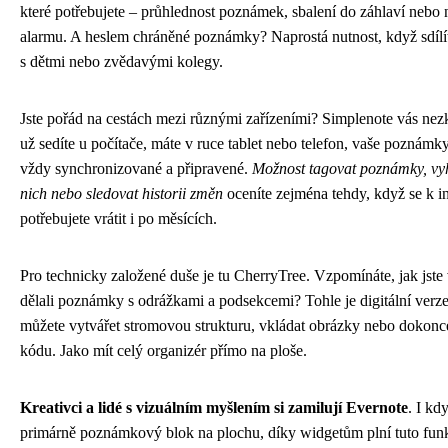
které potřebujete – průhlednost poznámek, sbalení do záhlaví nebo 
alarmu. A heslem chráněné poznámky? Naprostá nutnost, když sdílít
s dětmi nebo zvědavými kolegy.
Jste pořád na cestách mezi různými zařízeními? Simplenote vás ne
už sedíte u počítače, máte v ruce tablet nebo telefon, vaše poznámk
vždy synchronizované a připravené.
Možnost tagovat poznámky, vy
nich nebo sledovat historii změn
oceníte zejména tehdy, když se k 
potřebujete vrátit i po měsících.
Pro technicky založené duše je tu CherryTree. Vzpomínáte, jak jste 
dělali poznámky s odrážkami a podsekcemi? Tohle je digitální verze
můžete vytvářet stromovou strukturu, vkládat obrázky nebo dokonc
kódu. Jako mít celý organizér přímo na ploše.
Kreativci a lidé s vizuálním myšlením si zamilují Evernote
. I kd
primárně poznámkový blok na plochu, díky widgetům plní tuto funk