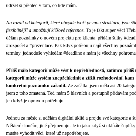
udržet si přehled v tom, co kde mám.
Na rozdíl od kategorií, které obvykle tvoří pevnou strukturu, jsou ští
flexibilnější a umožňují křížové reference.
To je fakt super věc! Třeb
dělám poznámky o novém projektu pro klienta, přidám štítky #deadl
#rozpočet a #prezentace. Pak když potřebuju najít všechny poznám
termíny, jednoduše vyhledám #deadline a mám je všechny pohroma
Příliš málo kategorií může vést k nepřehlednosti, zatímco příli
kategorií může systém znepřehlednit a ztížit rozhodování, kam
konkrétní poznámku zařadit.
Ze začátku jsem měla asi 20 kategor
jsem z toho zmatená. Teď mám 5 hlavních a postupně přidávám pod
jen když je opravdu potřebuju.
Jednou za měsíc si udělám digitální úklid a projdu své kategorie a št
Některé sloučím, jiné přejmenuju. Je to jako když si uklízíte šuplík
musíte vyhodit věci, které už nepotřebujete.