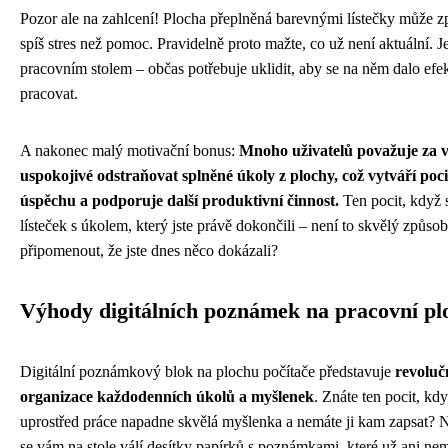
Pozor ale na zahlcení! Plocha přeplněná barevnými lístečky může z
spíš stres než pomoc. Pravidelně proto mažte, co už není aktuální. Je
pracovním stolem – občas potřebuje uklidit, aby se na něm dalo efe
pracovat.
A nakonec malý motivační bonus:
Mnoho uživatelů považuje za 
uspokojivé odstraňovat splněné úkoly z plochy, což vytváří poci
úspěchu a podporuje další produktivní činnost.
Ten pocit, když 
lísteček s úkolem, který jste právě dokončili – není to skvělý způsob,
připomenout, že jste dnes něco dokázali?
Výhody digitálních poznámek na pracovní pl
Digitální poznámkový blok na plochu počítače představuje
revoluč
organizace každodenních úkolů a myšlenek
. Znáte ten pocit, kd
uprostřed práce napadne skvělá myšlenka a nemáte ji kam zapsat?
se vám na stole válí desítky papírků s poznámkami, které už ani ne