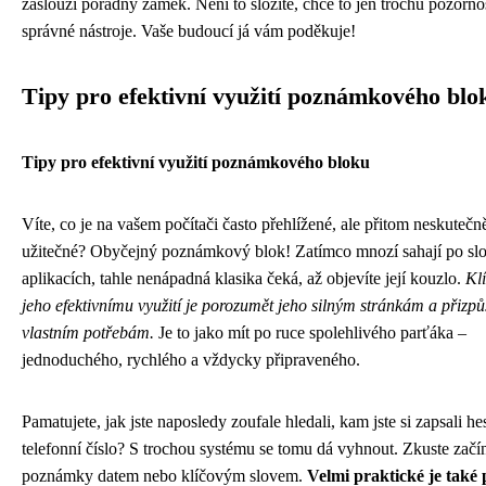
zaslouží pořádný zámek. Není to složité, chce to jen trochu pozornos
správné nástroje. Vaše budoucí já vám poděkuje!
Tipy pro efektivní využití poznámkového blo
Tipy pro efektivní využití poznámkového bloku
Víte, co je na vašem počítači často přehlížené, ale přitom neskutečn
užitečné? Obyčejný poznámkový blok! Zatímco mnozí sahají po slož
aplikacích, tahle nenápadná klasika čeká, až objevíte její kouzlo.
Kl
jeho efektivnímu využití je porozumět jeho silným stránkám a přizpůs
vlastním potřebám.
Je to jako mít po ruce spolehlivého parťáka –
jednoduchého, rychlého a vždycky připraveného.
Pamatujete, jak jste naposledy zoufale hledali, kam jste si zapsali h
telefonní číslo? S trochou systému se tomu dá vyhnout. Zkuste začí
poznámky datem nebo klíčovým slovem.
Velmi praktické je také 