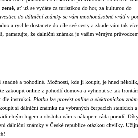
í země
, ať už se vydáte za turistikou do hor, za kulturou do
nvestice do dálniční známky se vám mnohonásobně vrátí
v po
nadno a rychle dostanete do cíle své cesty a zbude vám tak víc
li, pamatujte, že dálniční známka je vaším věrným průvodce
 snadné a pohodlné. Možností, kde ji koupit, je hned několik
e zakoupit online z pohodlí domova a vyhnout se tak frontá
t dle instrukcí.
Platbu lze provést online a elektronickou zná
koupit si dálniční známku na vybraných čerpacích stanicích a
 viditelným logem a obsluha vám s nákupem ráda poradí. Dík
ní dálniční známky v České republice otázkou chvilky. Užijte
ch!