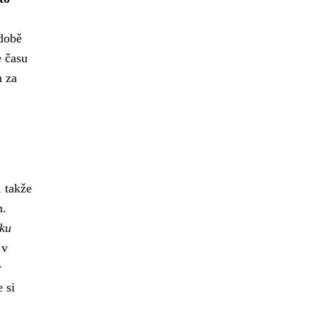
době
e času
m za
, takže
m.
mku
 v
y
 si