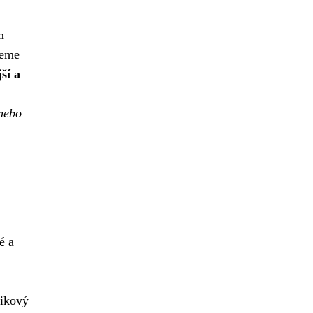
m
žeme
ší a
 nebo
é a
zikový