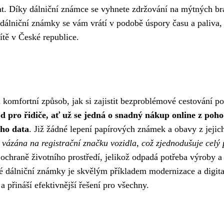
t. Díky dálniční známce se vyhnete zdržování na mýtných b
o dálniční známky se vám vrátí v podobě úspory času a paliva,
sítě v České republice.
komfortní způsob, jak si zajistit bezproblémové cestování po
d pro řidiče, ať už se jedná o snadný nákup online z poho
ého data
. Již žádné lepení papírových známek a obavy z jejic
 vázána na registrační značku vozidla, což zjednodušuje celý 
 ochraně životního prostředí, jelikož odpadá potřeba výroby a
é dálniční známky je skvělým příkladem modernizace a digita
a přináší efektivnější řešení pro všechny.