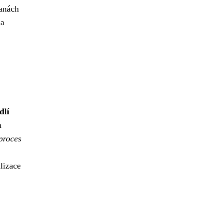
ranách
 a
dlí
h
proces
lizace