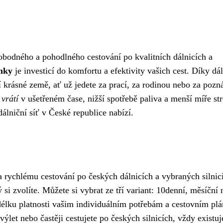
bodného a pohodlného cestování po kvalitních dálnicích a
mky
je investicí do komfortu a efektivity vašich cest. Díky dá
ší krásné země, ať už jedete za prací, za rodinou nebo za pozn
vrátí
v ušetřeném čase, nižší spotřebě paliva a menší míře str
álniční síť v České republice nabízí.
 rychlému cestování po českých dálnicích a vybraných silnic
ý si zvolíte. Můžete si vybrat ze tří variant: 10denní, měsíční
 délku platnosti vašim individuálním potřebám a cestovním pl
let nebo častěji cestujete po českých silnicích, vždy existuj