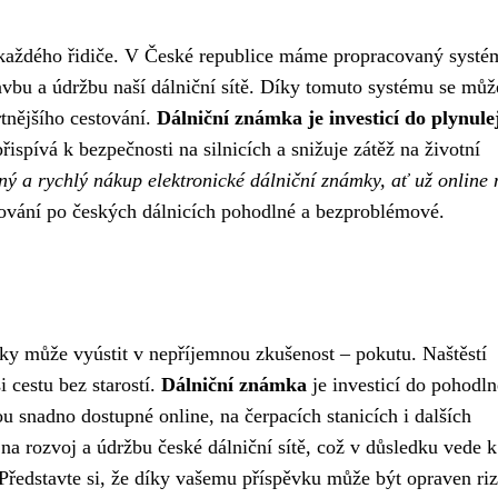
m každého řidiče. V České republice máme propracovaný systé
avbu a údržbu naší dálniční sítě. Díky tomuto systému se mů
rtnějšího cestování.
Dálniční známka je investicí do plynulej
řispívá k bezpečnosti na silnicích a snižuje zátěž na životní
ý a rychlý nákup elektronické dálniční známky, ať už online
tování po českých dálnicích pohodlné a bezproblémové.
mky může vyústit v nepříjemnou zkušenost – pokutu. Naštěstí
i cestu bez starostí.
Dálniční známka
je investicí do pohodln
u snadno dostupné online, na čerpacích stanicích i dalších
a rozvoj a údržbu české dálniční sítě, což v důsledku vede k
Představte si, že díky vašemu příspěvku může být opraven ri