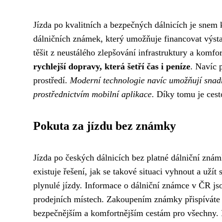
Jízda po kvalitních a bezpečných dálnicích je sne
dálničních známek, který umožňuje financovat výst
těšit z neustálého zlepšování infrastruktury a komfo
rychlejší dopravy, která šetří čas i peníze
. Navíc p
prostředí.
Moderní technologie navíc umožňují snadn
prostřednictvím mobilní aplikace
. Díky tomu je ces
Pokuta za jízdu bez známky
Jízda po českých dálnicích bez platné dálniční zná
existuje řešení, jak se takové situaci vyhnout a užít s
plynulé jízdy. Informace o dálniční známce v ČR jso
prodejních místech. Zakoupením známky přispíváte n
bezpečnějším a komfortnějším cestám pro všechny. 