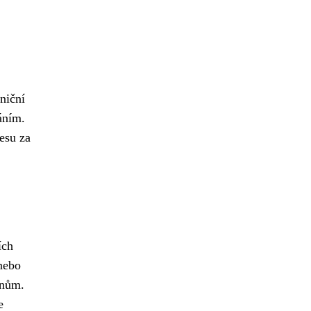
lniční
áním.
esu za
ích
 nebo
ánům.
e