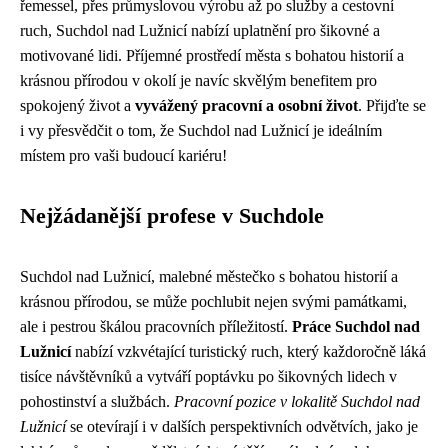
řemessel, přes průmyslovou výrobu až po služby a cestovní
ruch, Suchdol nad Lužnicí nabízí uplatnění pro šikovné a
motivované lidi. Příjemné prostředí města s bohatou historií a
krásnou přírodou v okolí je navíc skvělým benefitem pro
spokojený život a
vyvážený pracovní a osobní život
. Přijďte se
i vy přesvědčit o tom, že Suchdol nad Lužnicí je ideálním
místem pro vaši budoucí kariéru!
Nejžádanější profese v Suchdole
Suchdol nad Lužnicí, malebné městečko s bohatou historií a
krásnou přírodou, se může pochlubit nejen svými památkami,
ale i pestrou škálou pracovních příležitostí.
Práce Suchdol nad
Lužnicí
nabízí vzkvétající turistický ruch, který každoročně láká
tisíce návštěvníků a vytváří poptávku po šikovných lidech v
pohostinství a službách.
Pracovní pozice v lokalitě Suchdol nad
Lužnicí
se otevírají i v dalších perspektivních odvětvích, jako je