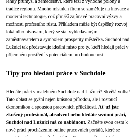
lehký průmysl a zemědělství, které těží z výhodné polohy a
tradice regionu. Mnoho místních firem se zaměřuje na inovace a
moderní technologie, což přináší zajímavé pracovní výzvy a
možnosti profesního růstu. Příkladem může být úspěšný rozvoj
lokálního pivovaru, který se stal vyhledávaným
zaměstnavatelem a symbolem prosperity městečka. Suchdol nad
Lužnicí tak představuje ideální místo pro ty, kteří hledají práci v
příjemném prostředí s potenciálem pro budoucnost.
Tipy pro hledání práce v Suchdole
Hledáte práci v malebném Suchdole nad Lužnicí? Skvělá volba!
Tato oblast se pyšní nejen krásnou přírodou, ale i rostoucí
ekonomikou a spoustou pracovních příležitostí.
Ať už jste
zkušený profesionál, absolvent nebo hledáte sezónní práci,
Suchdol nad Lužnicí má co nabídnout.
Začněte svou cestu k
nové práci procházením online pracovních portálů, které se