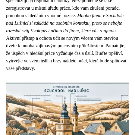
specializují na regionální nabídky. Nezapomeňte se také
zaregistrovat u místní úřadu práce, kde vám zkušení poradci
pomohou s hledáním vhodné pozice.
Mnoho firem v Suchdole
nad Lužnicí si zakládá na osobním kontaktu, proto se nebojte
rozeslat svůj životopis i přímo do firem, které vás zaujmou.
Aktivní přístup a ochota učit se novým věcem vám otevřou
dveře k mnoha zajímavým pracovním příležitostem. Pamatujte,
že úspěch v hledání práce vyžaduje čas a úsilí. Buďte trpěliví,
vytrvejte ve svém úsilí a brzy najdete práci, která bude splňovat
vaše představy.