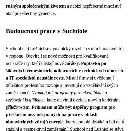
rušným společenským životem
a nabízí nepřeberné množství
akcí pro všechny generace.
Budoucnost práce v Suchdole
Suchdol nad Lužnicí se dynamicky rozvíjí a s ním i pracovní trh
v regionu. Otevírají se nové možnosti pro kvalifikované
uchazeče i ty, kteří hledají nové začátky.
Poptávka po
šikovných řemeslnících, odbornících v technických oborech
a IT specialistů neustále roste.
Místní firmy si uvědomují
důležitost profesního rozvoje a investují do vzdělávání svých
zaměstnanců.
Vznikají tak programy pro rekvalifikaci a
zvyšování kvalifikace,
které otevírají dveře k novým kariérním
příležitostem.
Příkladem může být úspěšný program pro
přeškolení nezaměstnaných na pozice v oblasti
obnovitelných zdrojů energie,
který pomohl desítkám lidí najít
stabilní a perspektivní zaměstnání. Suchdol nad Lužnicí se stává