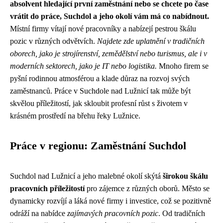
absolvent hledající první zaměstnání nebo se chcete po čase
vrátit do práce, Suchdol a jeho okolí vám má co nabídnout.
Místní firmy vítají nové pracovníky a nabízejí pestrou škálu
pozic v různých odvětvích.
Najdete zde uplatnění v tradičních
oborech, jako je strojírenství, zemědělství nebo turismus, ale i v
moderních sektorech, jako je IT nebo logistika.
Mnoho firem se
pyšní rodinnou atmosférou a klade důraz na rozvoj svých
zaměstnanců. Práce v Suchdole nad Lužnicí tak může být
skvělou příležitostí, jak skloubit profesní růst s životem v
krásném prostředí na břehu řeky Lužnice.
Práce v regionu: Zaměstnání Suchdol
Suchdol nad Lužnicí a jeho malebné okolí skýtá
širokou škálu
pracovních příležitostí
pro zájemce z různých oborů. Město se
dynamicky rozvíjí a láká nové firmy i investice, což se pozitivně
odráží na nabídce
zajímavých pracovních pozic
. Od tradičních