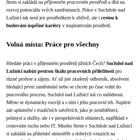
firem si zakládá na
příjemném pracovním prostředí
a dbá na
rozvoj potenciálu svých zaměstnanců. Práce v Suchdole nad
Lužnicí tak není jen prostředkem k obživě, ale i
cestou k
budování úspěšné kariéry
v inspirativním prostředí.
Volná místa: Práce pro všechny
Hledáte práci v příjemném prostředí jižních Čech?
Suchdol nad
Lužnicí nabízí pestrou škálu pracovních příležitostí
pro
různé profese a zájmy. Ať už jste zkušený odborník, absolvent
hledající první zaměstnání nebo se chcete po čase vrátit do
pracovního procesu, Suchdol nad Lužnicí má co nabídnout.
Město se dynamicky rozvíjí a s ním i jeho pracovní trh.
Najdete
zde uplatnění v tradičních odvětvích
, jako je zemědělství,
průmysl a služby, ale i v perspektivních oblastech, například v
cestovním ruchu nebo IT. Mnoho firem v Suchdole nad Lužnicí
si zakládá na přátelské atmosféře a dobrých vztazích na