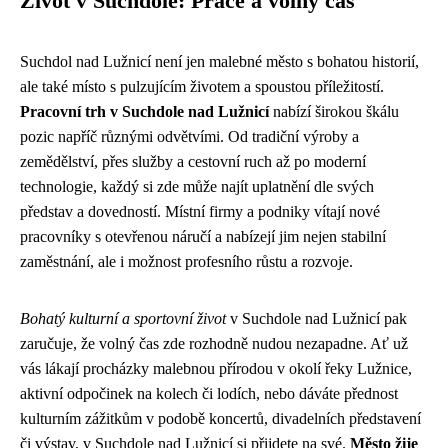
Život v Suchdole: Práce a volný čas
Suchdol nad Lužnicí není jen malebné město s bohatou historií,
ale také místo s pulzujícím životem a spoustou příležitostí.
Pracovní trh v Suchdole nad Lužnicí
nabízí širokou škálu
pozic napříč různými odvětvími. Od tradiční výroby a
zemědělství, přes služby a cestovní ruch až po moderní
technologie, každý si zde může najít uplatnění dle svých
představ a dovedností. Místní firmy a podniky vítají nové
pracovníky s otevřenou náručí a nabízejí jim nejen stabilní
zaměstnání, ale i možnost profesního růstu a rozvoje.
Bohatý kulturní a sportovní život
v Suchdole nad Lužnicí pak
zaručuje, že volný čas zde rozhodně nudou nezapadne. Ať už
vás lákají procházky malebnou přírodou v okolí řeky Lužnice,
aktivní odpočinek na kolech či lodích, nebo dáváte přednost
kulturním zážitkům v podobě koncertů, divadelních představení
či výstav, v Suchdole nad Lužnicí si přijdete na své.
Město žije