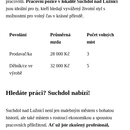
pracovišti.
Pracovní pozice v lokalitě Suchdol nad Lužnicí
jsou ideální pro ty, kteří hledají vyvážený životní styl s
možnostmi pro volný čas v krásné přírodě.
Povolání
Průměrná
Počet volných
mzda
míst
Prodavač/ka
28 000 Kč
3
Dělník/ce ve
32 000 Kč
5
výrobě
Hledáte práci? Suchdol nabízí!
Suchdol nad Lužnicí není jen malebným městem s bohatou
historií, ale také místem s rostoucí ekonomikou a spoustou
pracovních příležitostí.
Ať už jste zkušený profesionál,