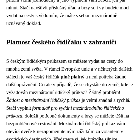
minut. Stačí navštívit příslušný úřad a brzy se i vy budete moci
vydat na cesty s vědomím, že máte s sebou mezinárodně
uznávaný doklad.
Platnost českého řidičáku v zahraničí
S českým řidičským průkazem se můžete vydat na cesty do
mnoha zemí světa. V rámci Evropské unie a v některých dalších
státech je váš český řidičák
plně platný
a není potřeba žádné
další oprávnění. Co ale v případě, že se chystáte do země, kde je
vyžadován mezinárodní řidičský průkaz? Žádný problém!
Žádost o mezinárodní řidičský průkaz
je velmi snadná a rychlá.
Stačí vyplnit
formulář pro vydání mezinárodního řidičského
průkazu
, doložit potřebné dokumenty a brzy se můžete těšit na
bezproblémové cestování. Mezinárodní řidičský průkaz vám
otevírá dveře k nezapomenutelným zážitkům za volantem v
exotických destinacích. Představte si, jak brázdíte silnice