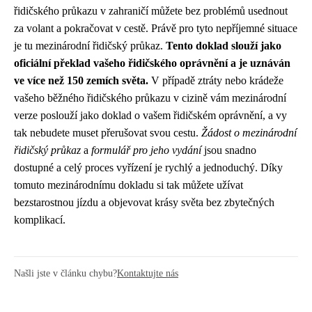
řidičského průkazu v zahraničí můžete bez problémů usednout
za volant a pokračovat v cestě. Právě pro tyto nepříjemné situace
je tu mezinárodní řidičský průkaz.
Tento doklad slouží jako
oficiální překlad vašeho řidičského oprávnění a je uznáván
ve více než 150 zemích světa.
V případě ztráty nebo krádeže
vašeho běžného řidičského průkazu v cizině vám mezinárodní
verze poslouží jako doklad o vašem řidičském oprávnění, a vy
tak nebudete muset přerušovat svou cestu.
Žádost o mezinárodní
řidičský průkaz
a
formulář pro jeho vydání
jsou snadno
dostupné a celý proces vyřízení je rychlý a jednoduchý. Díky
tomuto mezinárodnímu dokladu si tak můžete užívat
bezstarostnou jízdu a objevovat krásy světa bez zbytečných
komplikací.
Našli jste v článku chybu?
Kontaktujte nás