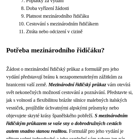
Poplatky za vydání
Doba vyřízení žádosti
Platnost mezinárodního řidičáku
Cestování s mezinárodním řidičákem
Ztráta nebo odcizení v cizině
Potřeba mezinárodního řidičáku?
Žádost o mezinárodní řidičský průkaz a formulář pro jeho
vydání představují bránu k nezapomenutelným zážitkům za
hranicemi vaší země.
Mezinárodní řidičský průkaz
vám otevírá
svět nekonečných možností cestování a poznávání. Představte si,
jak s volností a flexibilitou brázíte silnice malebných italských
vesniček, projíždíte úchvatnými alpskými průsmyky nebo
objevujete skryté krásy španělského pobřeží.
S mezinárodním
řidičským průkazem se vaše sny o dobrodružných cestách
autem snadno stanou realitou.
Formulář pro jeho vydání je
přitom velmi jednoduchý a jeho vyplnění vám zabere jen pár