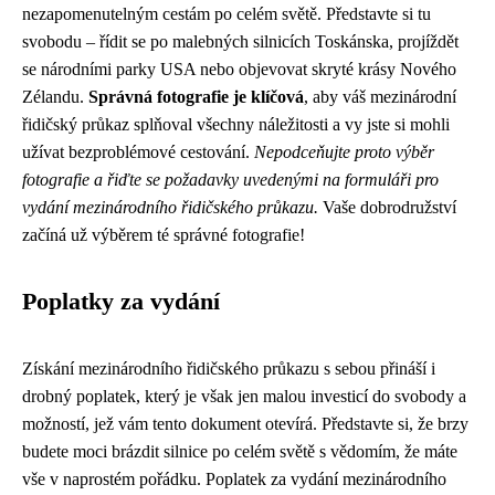
nezapomenutelným cestám po celém světě. Představte si tu
svobodu – řídit se po malebných silnicích Toskánska, projíždět
se národními parky USA nebo objevovat skryté krásy Nového
Zélandu.
Správná fotografie je klíčová
, aby váš mezinárodní
řidičský průkaz splňoval všechny náležitosti a vy jste si mohli
užívat bezproblémové cestování.
Nepodceňujte proto výběr
fotografie a řiďte se požadavky uvedenými na formuláři pro
vydání mezinárodního řidičského průkazu.
Vaše dobrodružství
začíná už výběrem té správné fotografie!
Poplatky za vydání
Získání mezinárodního řidičského průkazu s sebou přináší i
drobný poplatek, který je však jen malou investicí do svobody a
možností, jež vám tento dokument otevírá. Představte si, že brzy
budete moci brázdit silnice po celém světě s vědomím, že máte
vše v naprostém pořádku. Poplatek za vydání mezinárodního