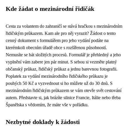
Kde žádat o mezinárodní řidičák
Cesta za volantem do zahraničí se stává hračkou s mezinárodním
řidičským průkazem. Kam ale pro něj vyrazit? Žádost o tento
cenný dokument s formulářem pro jeho vydání podáte na
kterémkoli obecním úřadě obce s rozšířenou působností.
Nemusíte se bát složitých procesů. Formulář je přehledný a jeho
vyplnění vám zabere jen pár minut. S sebou si vezměte platný
občanský průkaz, řidičský průkaz a jednu barevnou fotografii.
Poplatek za vydání mezinárodního řidičského průkazu je
pouhých 50 Kč a vyzvednout si ho můžete už do 30 dnů. S
mezinárodním řidičským průkazem se vám otevře svět cestování
autem. Představte si, jak brázíte silnice Francie, Itálie nebo třeba
Španělska s vědomím, že máte vše v pořádku.
Nezbytné doklady k žádosti