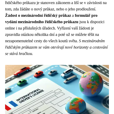
řidičského průkazu je stanoven zákonem a liší se v závislosti na
tom, zda žádáte o nový průkaz, nebo o jeho prodloužení.
Žádost o mezinárodní řidičský průkaz
a
formulář pro
vydání mezinárodního řidičského průkazu
jsou k dispozici
online i na příslušných úřadech. Vyřízení vaší žádosti je
zpravidla otázkou několika dní a poté už se můžete těšit na
nezapomenutelné cesty do všech koutů světa.
S mezinárodním
řidičským průkazem se vám otevírají nové horizonty a cestování
se stává hračkou.