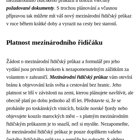
mezinárodního řidičského průkazu a doložit všechny
požadované dokumenty
. S trochou plánování a včasnou
přípravou tak můžete mít váš nový mezinárodní řidičský průkaz
v ruce během krátké doby a vyrazit na cesty bez starostí.
Platnost mezinárodního řidičáku
Žádost o mezinárodní řidičský průkaz a formulář pro jeho
vydání jsou prvním krokem k nezapomenutelným zážitkům za
volantem v zahraničí.
Mezinárodní řidičský průkaz
vám otevírá
bránu k objevování krás světa a cestování bez hranic. Jeho
platnost se liší v závislosti na zemi, kterou plánujete navštívit, ale
obecně platí po dobu jednoho až tří let. Představte si, že se
proháníte po toskánských vinicích, brázíte norské fjordy nebo
objevujete kouzlo marockých měst – s platným mezinárodním
řidičským průkazem je to snazší, než si myslíte. Nezapomeňte,
že mezinárodní řidičský průkaz je pouze doplňkem vašeho
českého řidičského průkazu a nemůže ho nahradit. S oběma