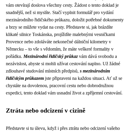
vám otevírají doslova všechny cesty. Žádost o tento doklad je
snadnější, než si myslíte. Stačí vyplnit formulář pro vydání
mezinárodního řidičského průkazu, doložit potřebné dokumenty
a brzy se můžete vydat na cesty. Představte si, jak brázdíte
klikaté silnice Toskánska, projíždíte malebnými vesničkami
Provence nebo zdoláváte nekonečné dálniční kilometry v
Německu – to vše s vědomím, že máte veškeré formality v
pořádku.
Mezinárodní řidičský průkaz
vám dává svobodu a
nezávislost, abyste si mohli užívat cestování naplno. Už žádné
zdlouhavé studování místních předpisů,
s mezinárodním
řidičským průkazem
jste připraveni na každou situaci. Ať už se
chystáte na dovolenou, pracovní cestu nebo dobrodružnou
expedici, tento doklad vám usnadní život a zpříjemní cestování.
Ztráta nebo odcizení v cizině
Představte si tu úlevu, když i přes ztrátu nebo odcizení vašeho